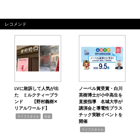
レコメンド
LVに敗訴して人気が出
ノーベル賞受賞・白川
た ミルクティーブラ
英樹博士が小中高生を
ンド 【野村義樹✕
直接指導 名城大学が
リアルワールド】
講演会と導電性プラス
チック実験イベントを
,
,
ライフスタイル
社会
開催
,
ライフスタイル