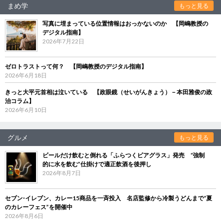
まめ学
もっと見る
写真に埋まっている位置情報はおっかないのか 【岡嶋教授の
デジタル指南】
2026年7月22日
ゼロトラストって何？ 【岡嶋教授のデジタル指南】
2026年6月18日
きっと大平元首相は泣いている 【政眼鏡（せいがんきょう）－本田雅俊の政
治コラム】
2026年6月10日
グルメ
もっと見る
ビールだけ飲むと倒れる「ふらつくビアグラス」発売 “強制
的に水を飲む”仕掛けで適正飲酒を後押し
2026年8月7日
セブン‐イレブン、カレー15商品を一斉投入 名店監修から冷製うどんまで“夏
のカレーフェス”を開催中
2026年8月6日