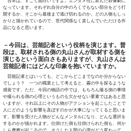
台本は、すごく面白いですよ。エンタメ性に富んだ群像劇に
なっています。それぞれ自分の中のろくでもない部分をどう打
開するか、そこから最後まで逃げ切れるのか。どの人物もしっ
かりと描かれているので、世代関係なく楽しんでいただける作
品になると思います。
－今回は、芸能記者という役柄を演じます。普
段は、取材される側の丸山さんが取材する側を
演じるという面白さもありますが、丸山さんは
芸能記者にはどんな印象を抱いていますか。
芸能記者とはいっても、どこからどこまでなのか分からない
でしょう？ 一つの職業として考えると、霧の中を探るような
感覚です。ただ、今回の物語の中では、もちろん撮る側の事情
や撮られる側の心理というものも欠かせない要素ではあると思
いますが、それ以上にその人物がアクションを起こしたことで
人にどのような影響を及ぼすのかが大事になってくると思いま
す。影響を受けた人物がどんなメンタルになり、どんな選択を
するのかが描かれます。仕掛けた側も仕掛けられた側も、何か
しら摩擦が起こるので、そうした人間の心理がどう変わって、