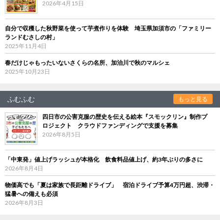
2026年4月15日
自分で収穫した秋野菜を使って芋煮作りを体験 埼玉県加須市の「ファミリー
ランドむさしの村」
2025年11月4日
春だけじゃもったいないさくらの名所、加治川で秋のマルシェ
2025年10月23日
ふむふむ
もっと見る
四日市の公害克服の歴史を伝える絵本『スモックリン』制作プ
ロジェクト クラウドファンディングで支援を募集
2026年8月5日
「中東発」値上げラッシュが本格化 飲食料品値上げ、約3年ぶりの多さに
2026年8月4日
物価高でも「夏は家族で長距離ドライブ」 宿泊ドライブ予算4万円超、渋滞・
猛暑への備えも必須
2026年8月3日