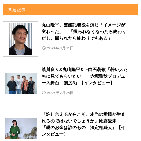
関連記事
丸山隆平、芸能記者役を演じ「イメージが
変わった」 「撮られなくなったら終わり
だし、撮られたら終わりでもある」
2024年3月31日
荒川良々&丸山隆平&上白石萌歌「若い人た
ちに見てもらいたい」 赤堀雅秋プロデュ
ース舞台「震度3」【インタビュー】
2025年7月24日
「許し合えるからこそ、本当の愛情が生ま
れるのではないでしょうか」比嘉愛未
『親のお金は誰のもの 法定相続人』【イ
ンタビュー】