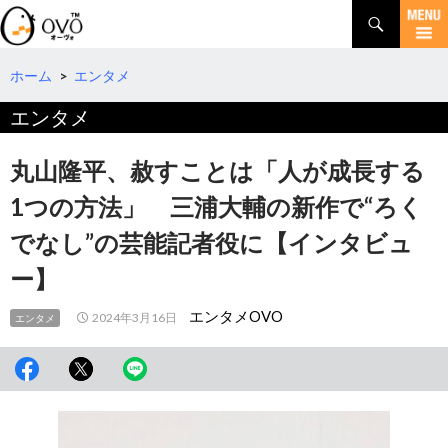
検
索
コ
ン
テ
ホーム
>
エンタメ
ン
エンタメ
ツ
へ
移
丸山隆平、赦すことは「人が成長する
動
1つの方法」 三浦大輔の新作で“ろく
でなし”の芸能記者役に【インタビュ
ー】
エンタメOVO
2024年3月16日
エンタメ