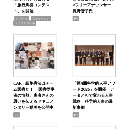
「旅行川柳コンテス
×フリーアナウンサー
ト」を開催
長野智子氏
,
,
,
おでかけ
ファッション
PR
ライフスタイル
CAR T細胞療法はチー
「第4回科学的人事アワ
ム医療だ！ 医療従事
ード2025」を開催 デ
者の情熱、患者さんの
ータとAIで変わる人事
思いを伝えるドキュメ
戦略 科学的人事の最
ンタリー動画を公開中
新事例
PR
PR