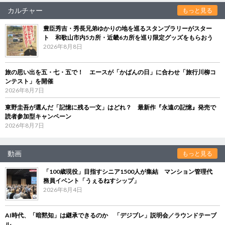
カルチャー
もっと見る
豊臣秀吉・秀長兄弟ゆかりの地を巡るスタンプラリーがスター
ト 和歌山市内5カ所・近畿6カ所を巡り限定グッズをもらおう
2026年8月8日
旅の思い出を五・七・五で！ エースが「かばんの日」に合わせ「旅行川柳コ
ンテスト」を開催
2026年8月7日
東野圭吾が選んだ「記憶に残る一文」はどれ？ 最新作『永遠の記憶』発売で
読者参加型キャンペーン
2026年8月7日
動画
もっと見る
「100歳現役」目指すシニア1500人が集結 マンション管理代
務員イベント「うぇるねすシップ」
2026年8月4日
AI時代、「暗黙知」は継承できるのか 「デジブレ」説明会／ラウンドテーブ
ル