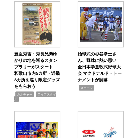
豊臣秀吉・秀長兄弟ゆ
始球式の杉谷拳士さ
かりの地を巡るスタン
ん、野球に熱い思い
プラリーがスタート
全日本学童軟式野球大
和歌山市内5カ所・近畿
会 マクドナルド・トー
6カ所を巡り限定グッズ
ナメントが開幕
をもらおう
,
スポーツ
,
,
カルチャー
ライフスタイ
ル