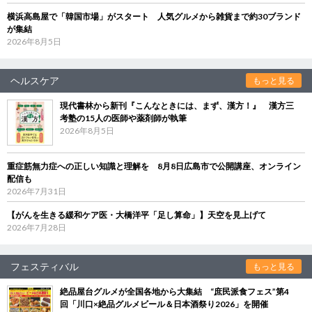
横浜高島屋で「韓国市場」がスタート 人気グルメから雑貨まで約30ブランド
が集結
2026年8月5日
ヘルスケア
もっと見る
現代書林から新刊『こんなときには、まず、漢方！』 漢方三
考塾の15人の医師や薬剤師が執筆
2026年8月5日
重症筋無力症への正しい知識と理解を 8月8日広島市で公開講座、オンライン
配信も
2026年7月31日
【がんを生きる緩和ケア医・大橋洋平「足し算命」】天空を見上げて
2026年7月28日
フェスティバル
もっと見る
絶品屋台グルメが全国各地から大集結 “庶民派食フェス”第4
回「川口×絶品グルメビール＆日本酒祭り2026」を開催