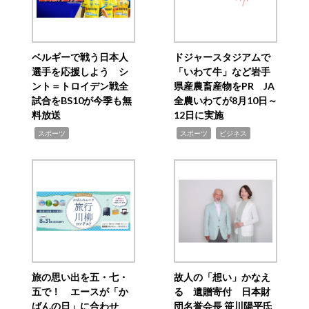
ベルギーで戦う日本人
ドジャースタジアムで
選手を応援しよう シ
「いわて牛」など岩手
ント＝トロイデン戦全
県産農畜産物をPR JA
試合をBS10が今季も無
全農いわてが8月10日～
料放送
12日に実施
,
,
,
スポーツ
スポーツ
ビジネス
旅の思い出を五・七・
故人の「想い」かなえ
五で！ エースが「か
る 遺贈寄付 日本財
ばんの日」に合わせ
団名誉会長 笹川陽平氏