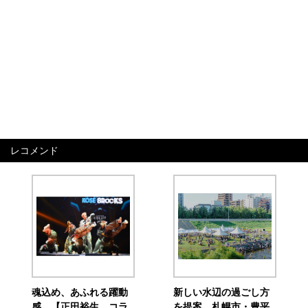
レコメンド
魂込め、あふれる躍動
新しい水辺の過ごし方
感 【正田裕生 コラ
を提案 札幌市・豊平