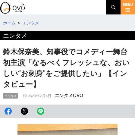
検
索
コ
ン
テ
ホーム
>
エンタメ
ン
エンタメ
ツ
へ
移
鈴木保奈美、知事役でコメディー舞台
動
初主演「なるべくフレッシュな、おい
しい“お刺身”をご提供したい」【イン
タビュー】
エンタメOVO
2024年7月4日
エンタメ