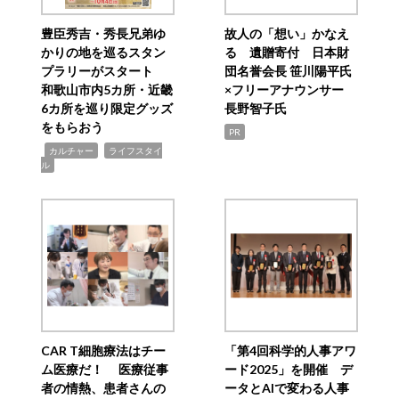
豊臣秀吉・秀長兄弟ゆ
故人の「想い」かなえ
かりの地を巡るスタン
る 遺贈寄付 日本財
プラリーがスタート
団名誉会長 笹川陽平氏
和歌山市内5カ所・近畿
×フリーアナウンサー
6カ所を巡り限定グッズ
長野智子氏
をもらおう
PR
,
,
カルチャー
ライフスタイ
ル
CAR T細胞療法はチー
「第4回科学的人事アワ
ム医療だ！ 医療従事
ード2025」を開催 デ
者の情熱、患者さんの
ータとAIで変わる人事