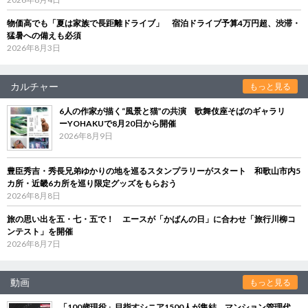
物価高でも「夏は家族で長距離ドライブ」 宿泊ドライブ予算4万円超、渋滞・
猛暑への備えも必須
2026年8月3日
カルチャー
もっと見る
6人の作家が描く“風景と猫”の共演 歌舞伎座そばのギャラリ
ーYOHAKUで8月20日から開催
2026年8月9日
豊臣秀吉・秀長兄弟ゆかりの地を巡るスタンプラリーがスタート 和歌山市内5
カ所・近畿6カ所を巡り限定グッズをもらおう
2026年8月8日
旅の思い出を五・七・五で！ エースが「かばんの日」に合わせ「旅行川柳コ
ンテスト」を開催
2026年8月7日
動画
もっと見る
「100歳現役」目指すシニア1500人が集結 マンション管理代