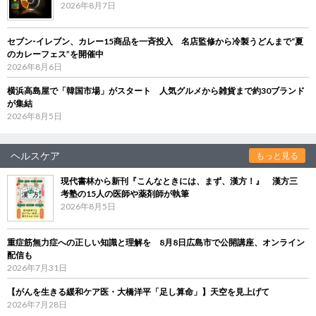
2026年8月7日
セブン‐イレブン、カレー15商品を一斉投入 名店監修から冷製うどんまで“夏
のカレーフェス”を開催中
2026年8月6日
横浜高島屋で「韓国市場」がスタート 人気グルメから雑貨まで約30ブランド
が集結
2026年8月5日
ヘルスケア
もっと見る
現代書林から新刊『こんなときには、まず、漢方！』 漢方三
考塾の15人の医師や薬剤師が執筆
2026年8月5日
重症筋無力症への正しい知識と理解を 8月8日広島市で公開講座、オンライン
配信も
2026年7月31日
【がんを生きる緩和ケア医・大橋洋平「足し算命」】天空を見上げて
2026年7月28日