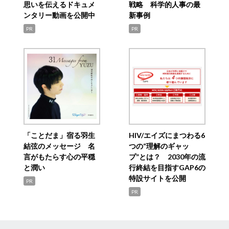
思いを伝えるドキュメ
戦略 科学的人事の最
ンタリー動画を公開中
新事例
PR
PR
「ことだま」宿る羽生
HIV/エイズにまつわる6
結弦のメッセージ 名
つの“理解のギャッ
言がもたらす心の平穏
プ”とは？ 2030年の流
と潤い
行終結を目指すGAP6の
特設サイトを公開
PR
PR