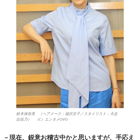
鈴木保奈美 （ヘアメーク：福沢京子／スタイリスト：犬走
比佐乃） （C）エンタメOVO
－現在、鋭意お稽古中かと思いますが、手応え