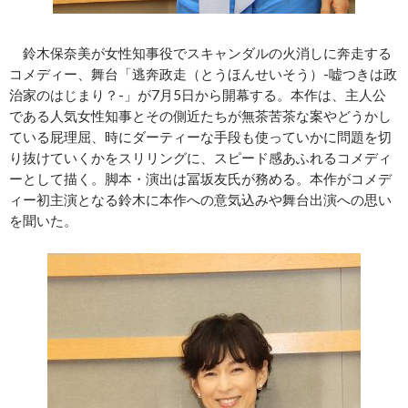
鈴木保奈美が女性知事役でスキャンダルの火消しに奔走する
コメディー、舞台「逃奔政走（とうほんせいそう）‐嘘つきは政
治家のはじまり？‐」が7月5日から開幕する。本作は、主人公
である人気女性知事とその側近たちが無茶苦茶な案やどうかし
ている屁理屈、時にダーティーな手段も使っていかに問題を切
り抜けていくかをスリリングに、スピード感あふれるコメディ
ーとして描く。脚本・演出は冨坂友氏が務める。本作がコメデ
ィー初主演となる鈴木に本作への意気込みや舞台出演への思い
を聞いた。