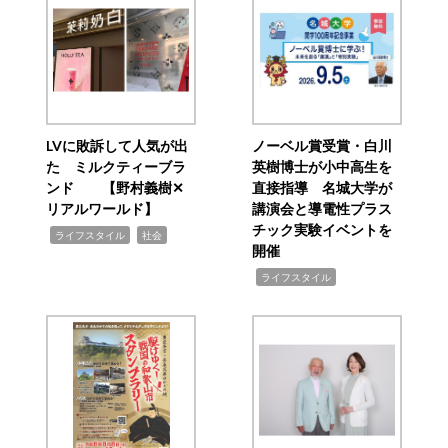
LVに敗訴して人気が出
ノーベル賞受賞・白川
た ミルクティーブラ
英樹博士が小中高生を
ンド 【野村義樹✕
直接指導 名城大学が
リアルワールド】
講演会と導電性プラス
チック実験イベントを
,
,
ライフスタイル
社会
開催
,
ライフスタイル