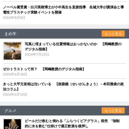
ノーベル賞受賞・白川英樹博士が小中高生を直接指導 名城大学が講演会と導
電性プラスチック実験イベントを開催
2026年8月8日
まめ学
もっと見る
写真に埋まっている位置情報はおっかないのか 【岡嶋教授の
デジタル指南】
2026年7月22日
ゼロトラストって何？ 【岡嶋教授のデジタル指南】
2026年6月18日
きっと大平元首相は泣いている 【政眼鏡（せいがんきょう）－本田雅俊の政
治コラム】
2026年6月10日
グルメ
もっと見る
ビールだけ飲むと倒れる「ふらつくビアグラス」発売 “強制
的に水を飲む”仕掛けで適正飲酒を後押し