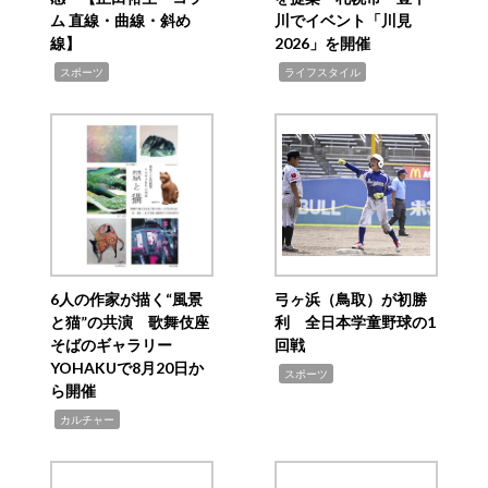
ム 直線・曲線・斜め
川でイベント「川見
線】
2026」を開催
,
,
スポーツ
ライフスタイル
6人の作家が描く“風景
弓ヶ浜（鳥取）が初勝
と猫”の共演 歌舞伎座
利 全日本学童野球の1
そばのギャラリー
回戦
YOHAKUで8月20日か
,
スポーツ
ら開催
,
カルチャー