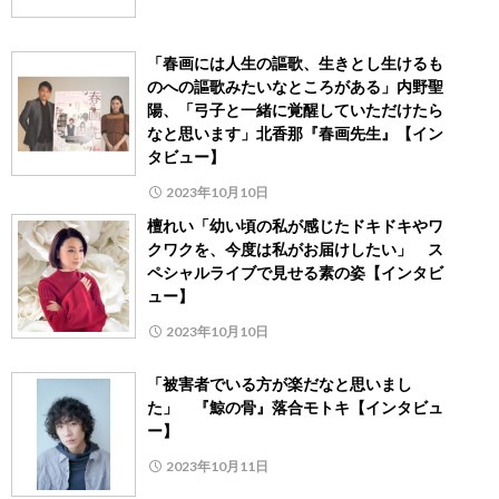
「春画には人生の謳歌、生きとし生けるも
のへの謳歌みたいなところがある」内野聖
陽、「弓子と一緒に覚醒していただけたら
なと思います」北香那『春画先生』【イン
タビュー】
2023年10月10日
檀れい「幼い頃の私が感じたドキドキやワ
クワクを、今度は私がお届けしたい」 ス
ペシャルライブで見せる素の姿【インタビ
ュー】
2023年10月10日
「被害者でいる方が楽だなと思いまし
た」 『鯨の骨』落合モトキ【インタビュ
ー】
2023年10月11日