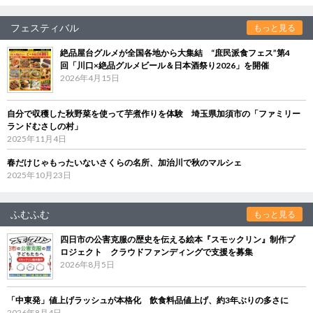
フェスティバル
もっと見る
絶品屋台グルメが全国各地から大集結 “庶民派食フェス”第4
回「川口×絶品グルメビール＆日本酒祭り2026」を開催
2026年4月15日
自分で収穫した秋野菜を使って芋煮作りを体験 埼玉県加須市の「ファミリー
ランドむさしの村」
2025年11月4日
春だけじゃもったいないさくらの名所、加治川で秋のマルシェ
2025年10月23日
ふむふむ
もっと見る
四日市の公害克服の歴史を伝える絵本『スモックリン』制作プ
ロジェクト クラウドファンディングで支援を募集
2026年8月5日
「中東発」値上げラッシュが本格化 飲食料品値上げ、約3年ぶりの多さに
2026年8月4日