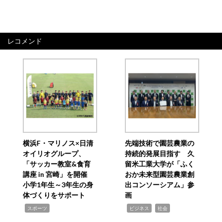
レコメンド
横浜F・マリノス×日清
先端技術で園芸農業の
オイリオグループ、
持続的発展目指す 久
「サッカー教室&食育
留米工業大学が「ふく
講座 in 宮崎」を開催
おか未来型園芸農業創
小学1年生～3年生の身
出コンソーシアム」参
体づくりをサポート
画
,
,
,
スポーツ
ビジネス
社会