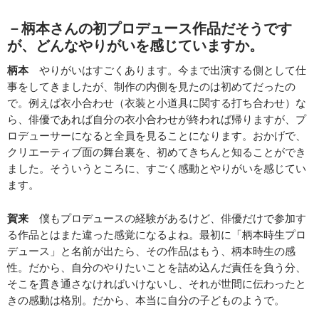
－柄本さんの初プロデュース作品だそうです
が、どんなやりがいを感じていますか。
柄本
やりがいはすごくあります。今まで出演する側として仕
事をしてきましたが、制作の内側を見たのは初めてだったの
で。例えば衣小合わせ（衣装と小道具に関する打ち合わせ）な
ら、俳優であれば自分の衣小合わせが終われば帰りますが、プ
ロデューサーになると全員を見ることになります。おかげで、
クリエーティブ面の舞台裏を、初めてきちんと知ることができ
ました。そういうところに、すごく感動とやりがいを感じてい
ます。
賀来
僕もプロデュースの経験があるけど、俳優だけで参加す
る作品とはまた違った感覚になるよね。最初に「柄本時生プロ
デュース」と名前が出たら、その作品はもう、柄本時生の感
性。だから、自分のやりたいことを詰め込んだ責任を負う分、
そこを貫き通さなければいけないし、それが世間に伝わったと
きの感動は格別。だから、本当に自分の子どものようで。