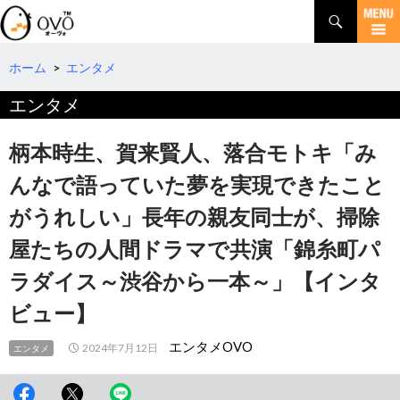
検
索
コ
ン
テ
ホーム
>
エンタメ
ン
エンタメ
ツ
へ
移
柄本時生、賀来賢人、落合モトキ「み
動
んなで語っていた夢を実現できたこと
がうれしい」長年の親友同士が、掃除
屋たちの人間ドラマで共演「錦糸町パ
ラダイス～渋谷から一本～」【インタ
ビュー】
エンタメOVO
2024年7月12日
エンタメ