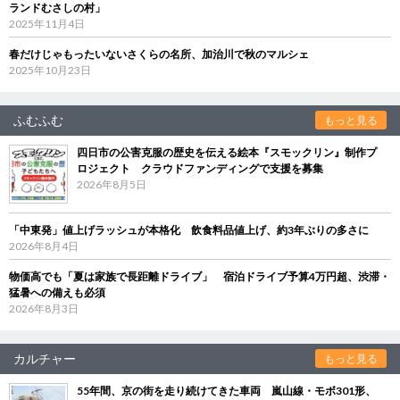
ランドむさしの村」
2025年11月4日
春だけじゃもったいないさくらの名所、加治川で秋のマルシェ
2025年10月23日
ふむふむ
もっと見る
四日市の公害克服の歴史を伝える絵本『スモックリン』制作プ
ロジェクト クラウドファンディングで支援を募集
2026年8月5日
「中東発」値上げラッシュが本格化 飲食料品値上げ、約3年ぶりの多さに
2026年8月4日
物価高でも「夏は家族で長距離ドライブ」 宿泊ドライブ予算4万円超、渋滞・
猛暑への備えも必須
2026年8月3日
カルチャー
もっと見る
55年間、京の街を走り続けてきた車両 嵐山線・モボ301形、