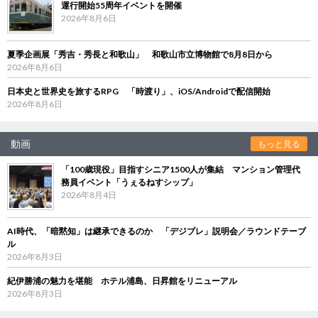
運行開始55周年イベントを開催
2026年8月6日
夏季企画展「秀吉・秀長と和歌山」 和歌山市立博物館で8月8日から
2026年8月6日
日本史と世界史を旅するRPG 「時渡り」、iOS/Androidで配信開始
2026年8月6日
動画
もっと見る
「100歳現役」目指すシニア1500人が集結 マンション管理代
務員イベント「うぇるねすシップ」
2026年8月4日
AI時代、「暗黙知」は継承できるのか 「デジブレ」説明会／ラウンドテーブ
ル
2026年8月3日
紀伊勝浦の魅力を堪能 ホテル浦島、日昇館をリニューアル
2026年8月3日