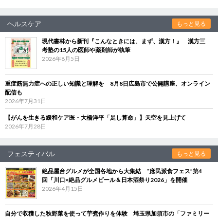
ヘルスケア
もっと見る
現代書林から新刊『こんなときには、まず、漢方！』 漢方三
考塾の15人の医師や薬剤師が執筆
2026年8月5日
重症筋無力症への正しい知識と理解を 8月8日広島市で公開講座、オンライン
配信も
2026年7月31日
【がんを生きる緩和ケア医・大橋洋平「足し算命」】天空を見上げて
2026年7月28日
フェスティバル
もっと見る
絶品屋台グルメが全国各地から大集結 “庶民派食フェス”第4
回「川口×絶品グルメビール＆日本酒祭り2026」を開催
2026年4月15日
自分で収穫した秋野菜を使って芋煮作りを体験 埼玉県加須市の「ファミリー