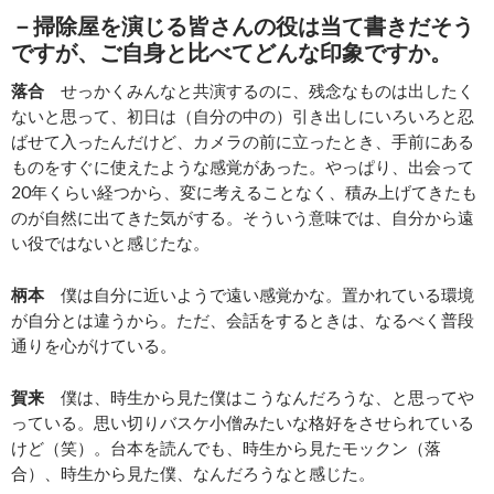
－掃除屋を演じる皆さんの役は当て書きだそう
ですが、ご自身と比べてどんな印象ですか。
落合
せっかくみんなと共演するのに、残念なものは出したく
ないと思って、初日は（自分の中の）引き出しにいろいろと忍
ばせて入ったんだけど、カメラの前に立ったとき、手前にある
ものをすぐに使えたような感覚があった。やっぱり、出会って
20年くらい経つから、変に考えることなく、積み上げてきたも
のが自然に出てきた気がする。そういう意味では、自分から遠
い役ではないと感じたな。
柄本
僕は自分に近いようで遠い感覚かな。置かれている環境
が自分とは違うから。ただ、会話をするときは、なるべく普段
通りを心がけている。
賀来
僕は、時生から見た僕はこうなんだろうな、と思ってや
っている。思い切りバスケ小僧みたいな格好をさせられている
けど（笑）。台本を読んでも、時生から見たモックン（落
合）、時生から見た僕、なんだろうなと感じた。