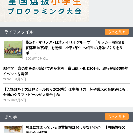
ライフスタイル
もっと見る
横浜F・マリノス×日清オイリオグループ、「サッカー教室&食
育講座 in 宮崎」を開催 小学1年生～3年生の身体づくりをサ
ポート
2026年8月6日
55年間、京の街を走り続けてきた車両 嵐山線・モボ301形、運行開始55周年
イベントを開催
2026年8月6日
【入場無料！大江戸ビール祭り2026秋】仕事帰りの一杯や週末の昼飲みにも！
全国のクラフトビールが大集合｜品川
2026年8月6日
まめ学
もっと見る
写真に埋まっている位置情報はおっかないのか 【岡嶋教授の
デジタル指南】