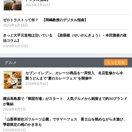
2026年7月22日
ゼロトラストって何？ 【岡嶋教授のデジタル指南】
2026年6月18日
きっと大平元首相は泣いている 【政眼鏡（せいがんきょう）－本田雅俊の政
治コラム】
2026年6月10日
グルメ
もっと見る
セブン‐イレブン、カレー15商品を一斉投入 名店監修から冷
製うどんまで“夏のカレーフェス”を開催中
2026年8月6日
横浜高島屋で「韓国市場」がスタート 人気グルメから雑貨まで約30ブランド
が集結
2026年8月5日
「山梨県笛吹川フルーツ公園」でサマーフェス 富士山を眺めながら水遊び、
季節限定の桃のかき氷も
2026年8月3日