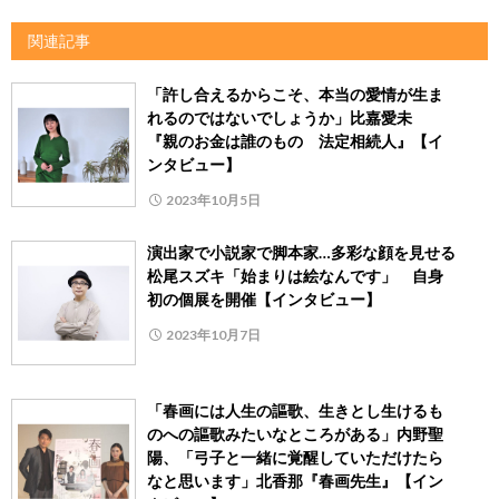
関連記事
「許し合えるからこそ、本当の愛情が生ま
れるのではないでしょうか」比嘉愛未
『親のお金は誰のもの 法定相続人』【イ
ンタビュー】
2023年10月5日
演出家で小説家で脚本家…多彩な顔を見せる
松尾スズキ「始まりは絵なんです」 自身
初の個展を開催【インタビュー】
2023年10月7日
「春画には人生の謳歌、生きとし生けるも
のへの謳歌みたいなところがある」内野聖
陽、「弓子と一緒に覚醒していただけたら
なと思います」北香那『春画先生』【イン