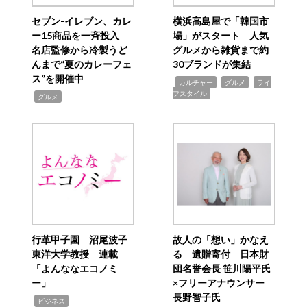
セブン‐イレブン、カレ
横浜高島屋で「韓国市
ー15商品を一斉投入
場」がスタート 人気
名店監修から冷製うど
グルメから雑貨まで約
んまで“夏のカレーフェ
30ブランドが集結
ス”を開催中
,
,
,
カルチャー
グルメ
ライ
フスタイル
,
グルメ
行革甲子園 沼尾波子
故人の「想い」かなえ
東洋大学教授 連載
る 遺贈寄付 日本財
「よんななエコノミ
団名誉会長 笹川陽平氏
ー」
×フリーアナウンサー
長野智子氏
,
ビジネス