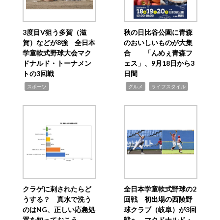
3度目V狙う多賀（滋
秋の日比谷公園に青森
賀）などが8強 全日本
のおいしいものが大集
学童軟式野球大会マク
合 「んめぇ青森フ
ドナルド・トーナメン
ェス」、9月18日から3
トの3回戦
日間
,
,
,
スポーツ
グルメ
ライフスタイル
クラゲに刺されたらど
全日本学童軟式野球の2
うする？ 真水で洗う
回戦 初出場の西陵野
のはNG、正しい応急処
球クラブ（岐阜）が3回
置を知っておこう
戦へ マクドナルド・