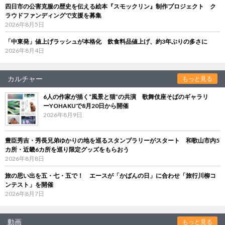
四日市の公害克服の歴史を伝える絵本『スモックリン』制作プロジェクト ク
ラウドファンディングで支援を募集
2026年8月5日
「中東発」値上げラッシュが本格化 飲食料品値上げ、約3年ぶりの多さに
2026年8月4日
カルチャー
もっと見る
6人の作家が描く“風景と猫”の共演 歌舞伎座そばのギャラリ
ーYOHAKUで8月20日から開催
2026年8月9日
豊臣秀吉・秀長兄弟ゆかりの地を巡るスタンプラリーがスタート 和歌山市内5
カ所・近畿6カ所を巡り限定グッズをもらおう
2026年8月8日
旅の思い出を五・七・五で！ エースが「かばんの日」に合わせ「旅行川柳コ
ンテスト」を開催
2026年8月7日
動画
もっと見る