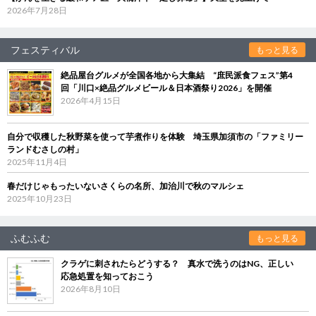
2026年7月28日
フェスティバル
もっと見る
絶品屋台グルメが全国各地から大集結 “庶民派食フェス”第4
回「川口×絶品グルメビール＆日本酒祭り2026」を開催
2026年4月15日
自分で収穫した秋野菜を使って芋煮作りを体験 埼玉県加須市の「ファミリー
ランドむさしの村」
2025年11月4日
春だけじゃもったいないさくらの名所、加治川で秋のマルシェ
2025年10月23日
ふむふむ
もっと見る
クラゲに刺されたらどうする？ 真水で洗うのはNG、正しい
応急処置を知っておこう
2026年8月10日