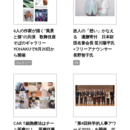
6人の作家が描く“風景
故人の「想い」かなえ
と猫”の共演 歌舞伎座
る 遺贈寄付 日本財
そばのギャラリー
団名誉会長 笹川陽平氏
YOHAKUで8月20日か
×フリーアナウンサー
ら開催
長野智子氏
,
カルチャー
PR
CAR T細胞療法はチー
「第4回科学的人事アワ
ム医療だ！ 医療従事
ード2025」を開催 デ