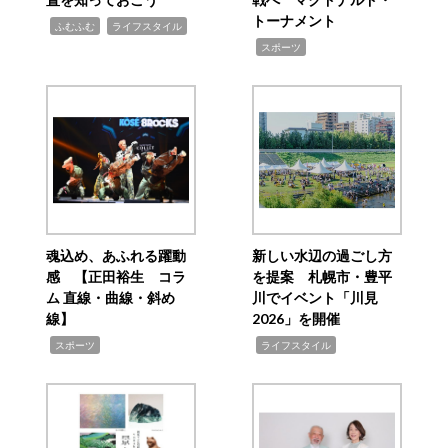
トーナメント
,
,
ふむふむ
ライフスタイル
,
スポーツ
魂込め、あふれる躍動
新しい水辺の過ごし方
感 【正田裕生 コラ
を提案 札幌市・豊平
ム 直線・曲線・斜め
川でイベント「川見
線】
2026」を開催
,
,
スポーツ
ライフスタイル