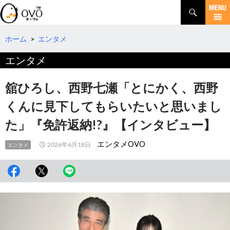
検
索
コ
ン
テ
ホーム
>
エンタメ
ン
エンタメ
ツ
へ
移
舘ひろし、西野七瀬「とにかく、西野
動
くんに見下してもらいたいと思いまし
た」『免許返納!?』【インタビュー】
エンタメOVO
2026年6月18日
エンタメ