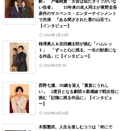
鮮」 戸塚純貴「天音は似たタイプがいな
い役者」 10年来の友人同士が東野圭吾
原作のサスペンス・エンターテインメント
で共演 『ある閉ざされた雪の山荘で』
【インタビュー】
2024年1月13日
柿澤勇人＆吉田鋼太郎が挑む「ハムレッ
ト」 「ずっと心に残る、一生の財産にな
る作品」に【インタビュー】
2024年4月7日
西野七瀬、30歳を迎え「素直にうれし
い」 2度目となる劇団☆新感線で戦女役に
挑む「記憶に残る作品に」【インタビュ
ー】
2024年6月26日
木梨憲武、人生を楽しむコツは「何にで