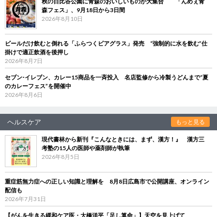
秋の日比谷公園に青森のおいしいものが大集合 「んめぇ青
森フェス」、9月18日から3日間
2026年8月10日
ビールだけ飲むと倒れる「ふらつくビアグラス」発売 “強制的に水を飲む”仕
掛けで適正飲酒を後押し
2026年8月7日
セブン‐イレブン、カレー15商品を一斉投入 名店監修から冷製うどんまで“夏
のカレーフェス”を開催中
2026年8月6日
ヘルスケア
もっと見る
現代書林から新刊『こんなときには、まず、漢方！』 漢方三
考塾の15人の医師や薬剤師が執筆
2026年8月5日
重症筋無力症への正しい知識と理解を 8月8日広島市で公開講座、オンライン
配信も
2026年7月31日
【がんを生きる緩和ケア医・大橋洋平「足し算命」】天空を見上げて