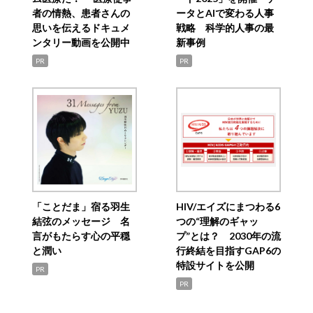
者の情熱、患者さんの
ータとAIで変わる人事
思いを伝えるドキュメ
戦略 科学的人事の最
ンタリー動画を公開中
新事例
PR
PR
「ことだま」宿る羽生
HIV/エイズにまつわる6
結弦のメッセージ 名
つの“理解のギャッ
言がもたらす心の平穏
プ”とは？ 2030年の流
と潤い
行終結を目指すGAP6の
特設サイトを公開
PR
PR