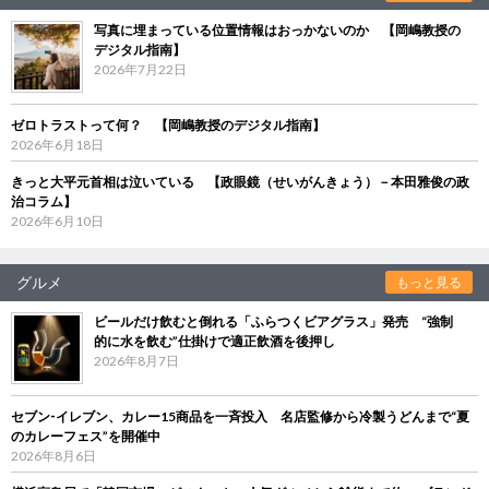
写真に埋まっている位置情報はおっかないのか 【岡嶋教授の
デジタル指南】
2026年7月22日
ゼロトラストって何？ 【岡嶋教授のデジタル指南】
2026年6月18日
きっと大平元首相は泣いている 【政眼鏡（せいがんきょう）－本田雅俊の政
治コラム】
2026年6月10日
グルメ
もっと見る
ビールだけ飲むと倒れる「ふらつくビアグラス」発売 “強制
的に水を飲む”仕掛けで適正飲酒を後押し
2026年8月7日
セブン‐イレブン、カレー15商品を一斉投入 名店監修から冷製うどんまで“夏
のカレーフェス”を開催中
2026年8月6日