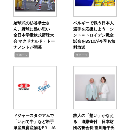
始球式の杉谷拳士さ
ベルギーで戦う日本人
ん、野球に熱い思い
選手を応援しよう シ
全日本学童軟式野球大
ント＝トロイデン戦全
会 マクドナルド・トー
試合をBS10が今季も無
ナメントが開幕
料放送
,
,
スポーツ
スポーツ
ドジャースタジアムで
故人の「想い」かなえ
「いわて牛」など岩手
る 遺贈寄付 日本財
県産農畜産物をPR JA
団名誉会長 笹川陽平氏