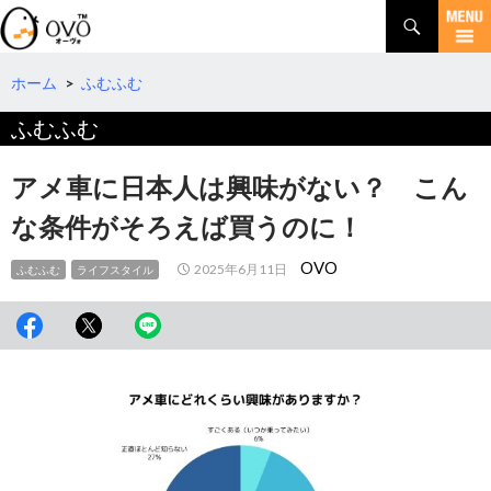
検
索
コ
ン
テ
ホーム
>
ふむふむ
ン
ふむふむ
ツ
へ
移
アメ車に日本人は興味がない？ こん
動
な条件がそろえば買うのに！
OVO
2025年6月11日
ふむふむ
ライフスタイル