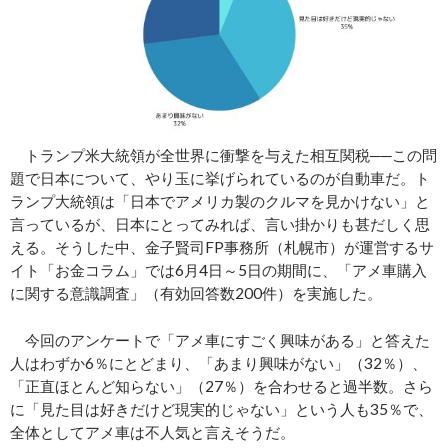
トランプ米大統領が全世界に衝撃を与えた相互関税──この問
題で日本について、やり玉に挙げられているのが自動車だ。ト
ランプ大統領は「日本でアメリカ製のクルマを見かけない」と
言っているが、日本にとってみれば、言い掛かりも甚だしく思
える。そうした中、金子賢司FP事務所（札幌市）が運営するサ
イト「お金コラム」では6月4日～5日の期間に、「アメ車購入
に関する意識調査」（有効回答数200件）を実施した。
今回のアンケートで「アメ車にすごく興味がある」と答えた
人はわずか6％にとどまり、「あまり興味がない」（32％）、
「正直ほとんど知らない」（27％）を合わせると過半数。さら
に「見た目は好きだけど現実的じゃない」という人も35％で、
全体としてアメ車は不人気と言えそうだ。