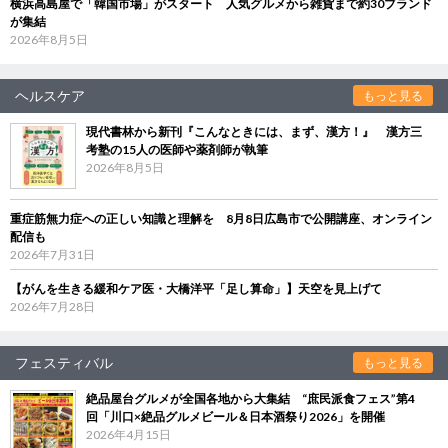
横浜高島屋で「韓国市場」がスタート 人気グルメから雑貨まで約30ブランド
が集結
2026年8月5日
ヘルスケア
もっと見る
現代書林から新刊『こんなときには、まず、漢方！』 漢方三
考塾の15人の医師や薬剤師が執筆
2026年8月5日
重症筋無力症への正しい知識と理解を 8月8日広島市で公開講座、オンライン
配信も
2026年7月31日
【がんを生きる緩和ケア医・大橋洋平「足し算命」】天空を見上げて
2026年7月28日
フェスティバル
もっと見る
絶品屋台グルメが全国各地から大集結 “庶民派食フェス”第4
回「川口×絶品グルメビール＆日本酒祭り2026」を開催
2026年4月15日