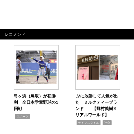
レコメンド
弓ヶ浜（鳥取）が初勝
LVに敗訴して人気が出
利 全日本学童野球の1
た ミルクティーブラ
回戦
ンド 【野村義樹✕
リアルワールド】
,
スポーツ
,
,
ライフスタイル
社会