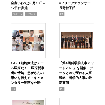
全農いわてが8月10日～
×フリーアナウンサー
12日に実施
長野智子氏
,
,
スポーツ
ビジネス
PR
CAR T細胞療法はチー
「第4回科学的人事アワ
ム医療だ！ 医療従事
ード2025」を開催 デ
者の情熱、患者さんの
ータとAIで変わる人事
思いを伝えるドキュメ
戦略 科学的人事の最
ンタリー動画を公開中
新事例
PR
PR