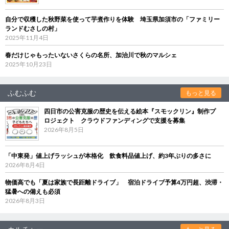
自分で収穫した秋野菜を使って芋煮作りを体験 埼玉県加須市の「ファミリー
ランドむさしの村」
2025年11月4日
春だけじゃもったいないさくらの名所、加治川で秋のマルシェ
2025年10月23日
ふむふむ
もっと見る
四日市の公害克服の歴史を伝える絵本『スモックリン』制作プ
ロジェクト クラウドファンディングで支援を募集
2026年8月5日
「中東発」値上げラッシュが本格化 飲食料品値上げ、約3年ぶりの多さに
2026年8月4日
物価高でも「夏は家族で長距離ドライブ」 宿泊ドライブ予算4万円超、渋滞・
猛暑への備えも必須
2026年8月3日