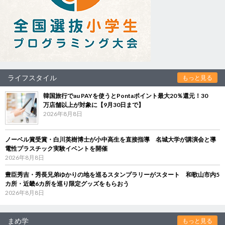
ライフスタイル
もっと見る
韓国旅行でau PAYを使うとPontaポイント最大20％還元！30
万店舗以上が対象に【9月30日まで】
2026年8月8日
ノーベル賞受賞・白川英樹博士が小中高生を直接指導 名城大学が講演会と導
電性プラスチック実験イベントを開催
2026年8月8日
豊臣秀吉・秀長兄弟ゆかりの地を巡るスタンプラリーがスタート 和歌山市内5
カ所・近畿6カ所を巡り限定グッズをもらおう
2026年8月8日
まめ学
もっと見る