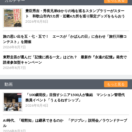
カルチャー
もっと見る
豊臣秀吉・秀長兄弟ゆかりの地を巡るスタンプラリーがスター
ト 和歌山市内5カ所・近畿6カ所を巡り限定グッズをもらおう
2026年8月8日
旅の思い出を五・七・五で！ エースが「かばんの日」に合わせ「旅行川柳コ
ンテスト」を開催
2026年8月7日
東野圭吾が選んだ「記憶に残る一文」はどれ？ 最新作『永遠の記憶』発売で
読者参加型キャンペーン
2026年8月7日
動画
もっと見る
「100歳現役」目指すシニア1500人が集結 マンション管理代
務員イベント「うぇるねすシップ」
2026年8月4日
AI時代、「暗黙知」は継承できるのか 「デジブレ」説明会／ラウンドテーブ
ル
2026年8月3日