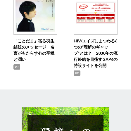
「ことだま」宿る羽生
HIV/エイズにまつわる6
結弦のメッセージ 名
つの“理解のギャッ
言がもたらす心の平穏
プ”とは？ 2030年の流
と潤い
行終結を目指すGAP6の
特設サイトを公開
PR
PR