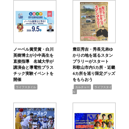
ノーベル賞受賞・白川
豊臣秀吉・秀長兄弟ゆ
英樹博士が小中高生を
かりの地を巡るスタン
直接指導 名城大学が
プラリーがスタート
講演会と導電性プラス
和歌山市内5カ所・近畿
チック実験イベントを
6カ所を巡り限定グッズ
開催
をもらおう
,
,
,
ライフスタイル
カルチャー
ライフスタイ
ル