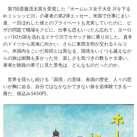
第7回斎藤茂太賞を受賞した『ホームレス女子大生 川を下る
in ミシシッピ川』の著者の第2弾エッセー。米国で仕事にまい
進、一目ぼれした彼とのプライベートも充実していたのに、ビ
ザの問題で職場をクビに。仕事も恋もいったん忘れて、ヨーロ
ッパ10カ国を流れるドナウ川でカヤック旅に乗り出した。真冬
のドイツから黒海に向かい、さらに東西文明が交わるトルコ
へ。米国内をこいだ前回とは異なる、国境をいくつも越えなが
らの旅は困難も多かった分、楽しさも気づきの数もケタ違い。
著者が旅路の果てに見た景色は、どんなものだったのか。
世界を揺らし続ける「国境」の意味、各国の歴史、人々の思
いが胸に迫る。自分ではなかなかできない旅を追体験できる一
冊だ。税込み1650円。