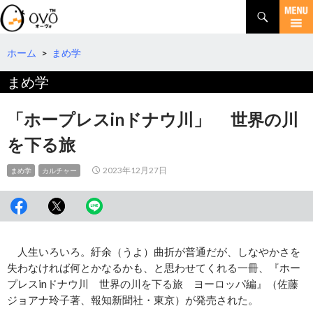
検
索
コ
ン
テ
ホーム
>
まめ学
ン
まめ学
ツ
へ
移
「ホープレスinドナウ川」 世界の川
動
を下る旅
2023年12月27日
まめ学
カルチャー
人生いろいろ。紆余（うよ）曲折が普通だが、しなやかさを
失わなければ何とかなるかも、と思わせてくれる一冊、『ホー
プレスinドナウ川 世界の川を下る旅 ヨーロッパ編』（佐藤
ジョアナ玲子著、報知新聞社・東京）が発売された。