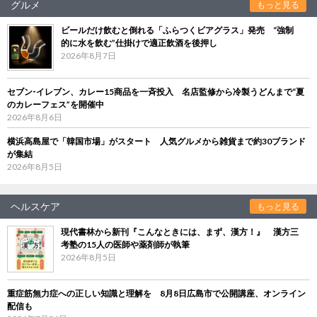
グルメ
もっと見る
ビールだけ飲むと倒れる「ふらつくビアグラス」発売 “強制
的に水を飲む”仕掛けで適正飲酒を後押し
2026年8月7日
セブン‐イレブン、カレー15商品を一斉投入 名店監修から冷製うどんまで“夏
のカレーフェス”を開催中
2026年8月6日
横浜高島屋で「韓国市場」がスタート 人気グルメから雑貨まで約30ブランド
が集結
2026年8月5日
ヘルスケア
もっと見る
現代書林から新刊『こんなときには、まず、漢方！』 漢方三
考塾の15人の医師や薬剤師が執筆
2026年8月5日
重症筋無力症への正しい知識と理解を 8月8日広島市で公開講座、オンライン
配信も