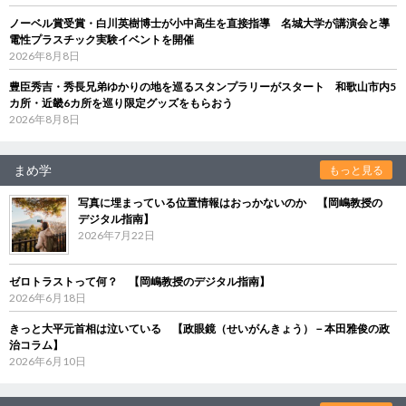
ノーベル賞受賞・白川英樹博士が小中高生を直接指導 名城大学が講演会と導
電性プラスチック実験イベントを開催
2026年8月8日
豊臣秀吉・秀長兄弟ゆかりの地を巡るスタンプラリーがスタート 和歌山市内5
カ所・近畿6カ所を巡り限定グッズをもらおう
2026年8月8日
まめ学
もっと見る
写真に埋まっている位置情報はおっかないのか 【岡嶋教授の
デジタル指南】
2026年7月22日
ゼロトラストって何？ 【岡嶋教授のデジタル指南】
2026年6月18日
きっと大平元首相は泣いている 【政眼鏡（せいがんきょう）－本田雅俊の政
治コラム】
2026年6月10日