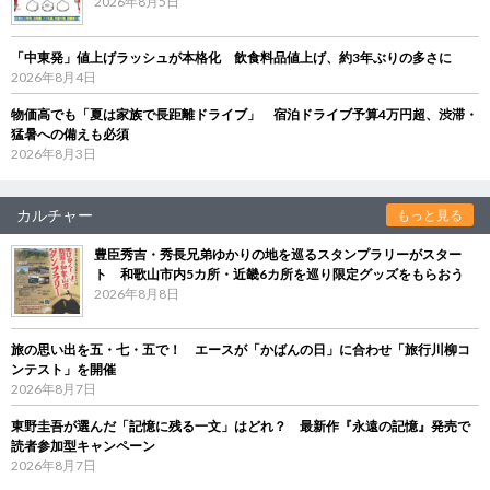
2026年8月5日
「中東発」値上げラッシュが本格化 飲食料品値上げ、約3年ぶりの多さに
2026年8月4日
物価高でも「夏は家族で長距離ドライブ」 宿泊ドライブ予算4万円超、渋滞・
猛暑への備えも必須
2026年8月3日
カルチャー
もっと見る
豊臣秀吉・秀長兄弟ゆかりの地を巡るスタンプラリーがスター
ト 和歌山市内5カ所・近畿6カ所を巡り限定グッズをもらおう
2026年8月8日
旅の思い出を五・七・五で！ エースが「かばんの日」に合わせ「旅行川柳コ
ンテスト」を開催
2026年8月7日
東野圭吾が選んだ「記憶に残る一文」はどれ？ 最新作『永遠の記憶』発売で
読者参加型キャンペーン
2026年8月7日