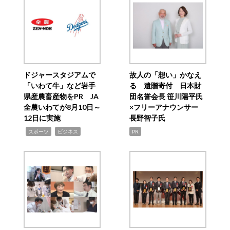
ドジャースタジアムで
故人の「想い」かなえ
「いわて牛」など岩手
る 遺贈寄付 日本財
県産農畜産物をPR JA
団名誉会長 笹川陽平氏
全農いわてが8月10日～
×フリーアナウンサー
12日に実施
長野智子氏
,
,
スポーツ
ビジネス
PR