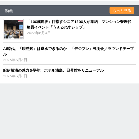
動画
もっと見る
「100歳現役」目指すシニア1500人が集結 マンション管理代
務員イベント「うぇるねすシップ」
2026年8月4日
AI時代、「暗黙知」は継承できるのか 「デジブレ」説明会／ラウンドテーブ
ル
2026年8月3日
紀伊勝浦の魅力を堪能 ホテル浦島、日昇館をリニューアル
2026年8月3日