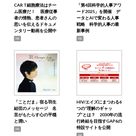
CAR T細胞療法はチー
「第4回科学的人事アワ
ム医療だ！ 医療従事
ード2025」を開催 デ
者の情熱、患者さんの
ータとAIで変わる人事
思いを伝えるドキュメ
戦略 科学的人事の最
ンタリー動画を公開中
新事例
PR
PR
「ことだま」宿る羽生
HIV/エイズにまつわる6
結弦のメッセージ 名
つの“理解のギャッ
言がもたらす心の平穏
プ”とは？ 2030年の流
と潤い
行終結を目指すGAP6の
特設サイトを公開
PR
PR