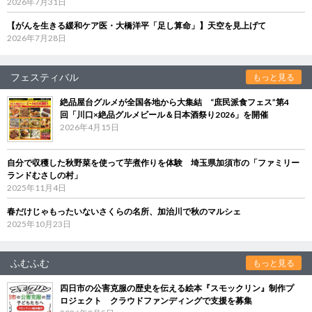
2026年7月31日
【がんを生きる緩和ケア医・大橋洋平「足し算命」】天空を見上げて
2026年7月28日
フェスティバル
もっと見る
絶品屋台グルメが全国各地から大集結 “庶民派食フェス”第4
回「川口×絶品グルメビール＆日本酒祭り2026」を開催
2026年4月15日
自分で収穫した秋野菜を使って芋煮作りを体験 埼玉県加須市の「ファミリー
ランドむさしの村」
2025年11月4日
春だけじゃもったいないさくらの名所、加治川で秋のマルシェ
2025年10月23日
ふむふむ
もっと見る
四日市の公害克服の歴史を伝える絵本『スモックリン』制作プ
ロジェクト クラウドファンディングで支援を募集