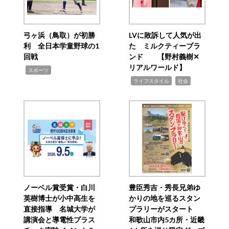
弓ヶ浜（鳥取）が初勝
LVに敗訴して人気が出
利 全日本学童野球の1
た ミルクティーブラ
回戦
ンド 【野村義樹✕
リアルワールド】
,
スポーツ
,
,
ライフスタイル
社会
ノーベル賞受賞・白川
豊臣秀吉・秀長兄弟ゆ
英樹博士が小中高生を
かりの地を巡るスタン
直接指導 名城大学が
プラリーがスタート
講演会と導電性プラス
和歌山市内5カ所・近畿