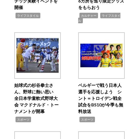
チック実験イベントを
6カ所を巡り限定グッズ
開催
をもらおう
,
,
,
ライフスタイル
カルチャー
ライフスタイ
ル
始球式の杉谷拳士さ
ベルギーで戦う日本人
ん、野球に熱い思い
選手を応援しよう シ
全日本学童軟式野球大
ント＝トロイデン戦全
会 マクドナルド・トー
試合をBS10が今季も無
ナメントが開幕
料放送
,
,
スポーツ
スポーツ