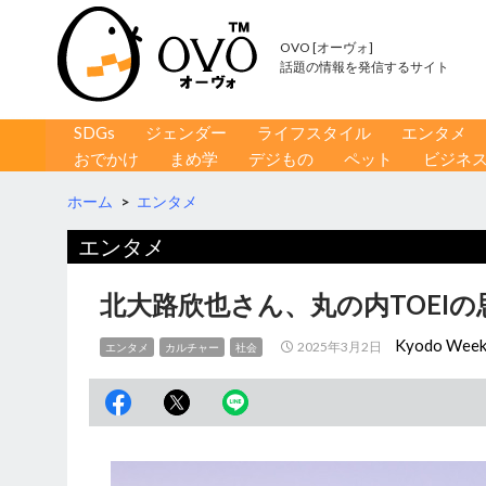
OVO [オーヴォ]
話題の情報を発信するサイト
コンテンツへ移動
検
SDGs
ジェンダー
ライフスタイル
エンタメ
索
おでかけ
まめ学
デジもの
ペット
ビジネ
ホーム
>
エンタメ
エンタメ
北大路欣也さん、丸の内TOEI
Kyodo Week
2025年3月2日
エンタメ
カルチャー
社会