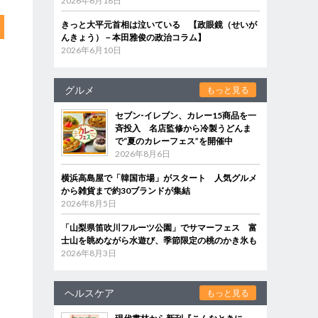
2026年6月18日
きっと大平元首相は泣いている 【政眼鏡（せいが
んきょう）－本田雅俊の政治コラム】
2026年6月10日
グルメ
もっと見る
セブン‐イレブン、カレー15商品を一
斉投入 名店監修から冷製うどんま
で“夏のカレーフェス”を開催中
2026年8月6日
横浜高島屋で「韓国市場」がスタート 人気グルメ
から雑貨まで約30ブランドが集結
2026年8月5日
「山梨県笛吹川フルーツ公園」でサマーフェス 富
士山を眺めながら水遊び、季節限定の桃のかき氷も
2026年8月3日
ヘルスケア
もっと見る