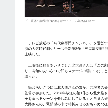
「三屋清左衛門残日録 春を待つこころ」舞台あいさつ
テレビ放送の「時代劇専門チャンネル」を運営する
演の人気時代劇シリーズ最新第8作「三屋清左衛門残
上映した。
上映後に舞台あいさつした北大路さんは「この劇場
り、開館のあいさつで私もステージの端にいたこと
語った。
舞台あいさつには北大路さんのほか、共演者の優
監督が参加した。2016年放送の第1作から北大
子を食べるシーンを楽しみにしている」と自身の好
大路さんの、緊張感の中で時折みせるおちゃめな様