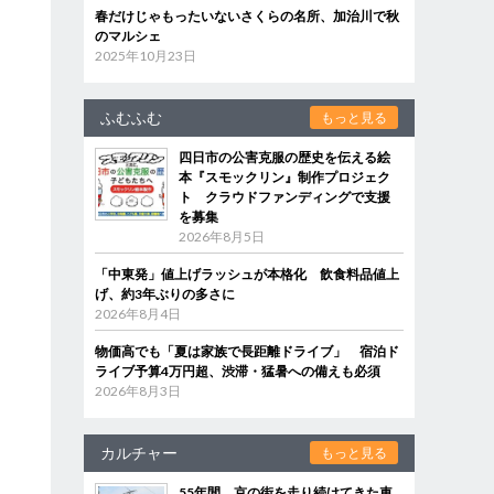
春だけじゃもったいないさくらの名所、加治川で秋
のマルシェ
2025年10月23日
ふむふむ
もっと見る
四日市の公害克服の歴史を伝える絵
本『スモックリン』制作プロジェク
ト クラウドファンディングで支援
を募集
2026年8月5日
「中東発」値上げラッシュが本格化 飲食料品値上
げ、約3年ぶりの多さに
2026年8月4日
物価高でも「夏は家族で長距離ドライブ」 宿泊ド
ライブ予算4万円超、渋滞・猛暑への備えも必須
2026年8月3日
カルチャー
もっと見る
55年間、京の街を走り続けてきた車