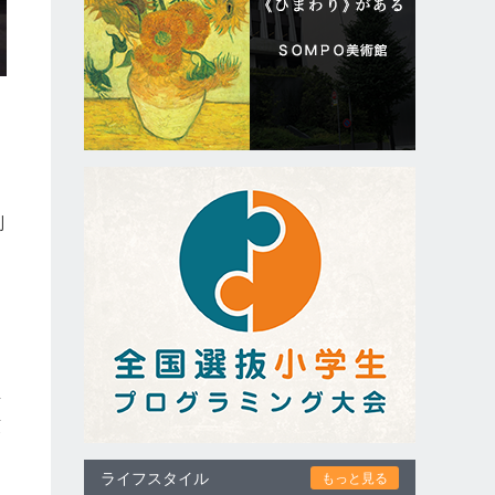
別
を
彦
菓
ライフスタイル
もっと見る