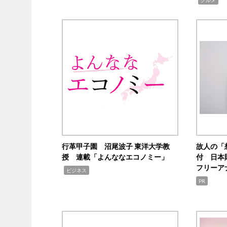
行革甲子園 沼尾波子 東洋大学教
故人の「
授 連載「よんななエコノミー」
付 日本
フリーア
,
ビジネス
PR