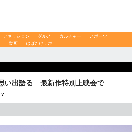
ファッション
グルメ
カルチャー
スポーツ
ス
動画
はばたけラボ
の思い出語る 最新作特別上映会で
ly