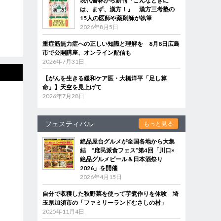
現代書林から新刊『こんなときに
は、まず、漢方！』 漢方三考塾の
15人の医師や薬剤師が執筆
2026年8月5日
重症筋無力症への正しい知識と理解を 8月8日広島
市で公開講座、オンライン配信も
2026年7月31日
【がんを生きる緩和ケア医・大橋洋平「足し算
命」】天空を見上げて
2026年7月28日
フェスティバル
もっと見る
絶品屋台グルメが全国各地から大集
結 “庶民派食フェス”第4回「川口×
絶品グルメビール＆日本酒祭り
2026」を開催
2026年4月15日
自分で収穫した秋野菜を使って芋煮作りを体験 埼
玉県加須市の「ファミリーランドむさしの村」
2025年11月4日