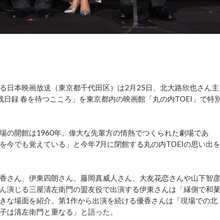
日本映画放送（東京都千代田区）は2月25日、北大路欣也さん主
日録 春を待つこころ」を東京都内の映画館「丸の内TOEI」で特
の開館は1960年。偉大な先輩方の情熱でつくられた劇場であ
を今でも覚えている」と今年7月に閉館する丸の内TOEIの思い出
香さん、伊東四朗さん、藤岡真威人さん、大友花恋さんや山下智
路さん演じる三屋清左衛門の盟友役で出演する伊東さんは「縁側で和
きな場面を紹介。第1作から出演を続ける優香さんは「現場での北
子は清左衛門と重なる」と語った。