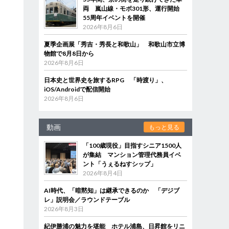
両 嵐山線・モボ301形、運行開始
55周年イベントを開催
2026年8月6日
夏季企画展「秀吉・秀長と和歌山」 和歌山市立博
物館で8月8日から
2026年8月6日
日本史と世界史を旅するRPG 「時渡り」、
iOS/Androidで配信開始
2026年8月6日
動画
もっと見る
「100歳現役」目指すシニア1500人
が集結 マンション管理代務員イベ
ント「うぇるねすシップ」
2026年8月4日
AI時代、「暗黙知」は継承できるのか 「デジブ
レ」説明会／ラウンドテーブル
2026年8月3日
紀伊勝浦の魅力を堪能 ホテル浦島、日昇館をリニ