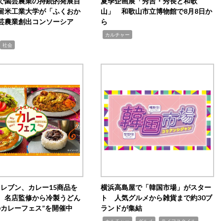
で園芸農業の持続的発展目
夏季企画展「秀吉・秀長と和歌
留米工業大学が「ふくおか
山」 和歌山市立博物館で8月8日か
芸農業創出コンソーシア
ら
,
カルチャー
社会
イレブン、カレー15商品を
横浜高島屋で「韓国市場」がスター
 名店監修から冷製うどん
ト 人気グルメから雑貨まで約30ブ
のカレーフェス”を開催中
ランドが集結
,
,
,
カルチャー
グルメ
ライフスタイル