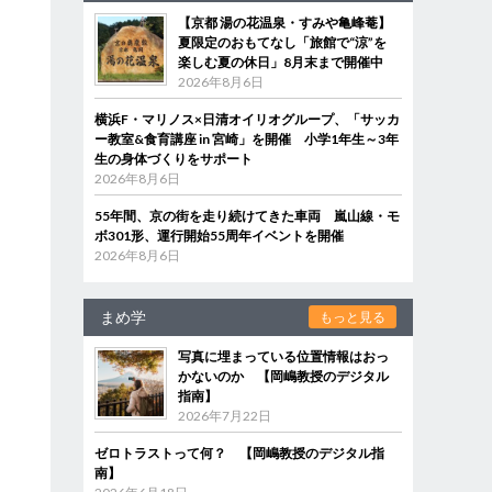
【京都 湯の花温泉・すみや亀峰菴】
ス
夏限定のおもてなし「旅館で“涼”を
楽しむ夏の休日」8月末まで開催中
2026年8月6日
横浜F・マリノス×日清オイリオグループ、「サッカ
ー教室&食育講座 in 宮崎」を開催 小学1年生～3年
生の身体づくりをサポート
2026年8月6日
55年間、京の街を走り続けてきた車両 嵐山線・モ
ボ301形、運行開始55周年イベントを開催
2026年8月6日
まめ学
もっと見る
写真に埋まっている位置情報はおっ
かないのか 【岡嶋教授のデジタル
指南】
2026年7月22日
ゼロトラストって何？ 【岡嶋教授のデジタル指
南】