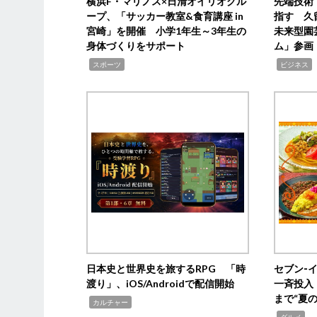
横浜F・マリノス×日清オイリオグル
先端技術
ープ、「サッカー教室&食育講座 in
指す 久
宮崎」を開催 小学1年生～3年生の
未来型園
身体づくりをサポート
ム」参画
,
,
,
スポーツ
ビジネス
日本史と世界史を旅するRPG 「時
セブン‐
渡り」、iOS/Androidで配信開始
一斉投入
まで“夏
,
カルチャー
,
グルメ