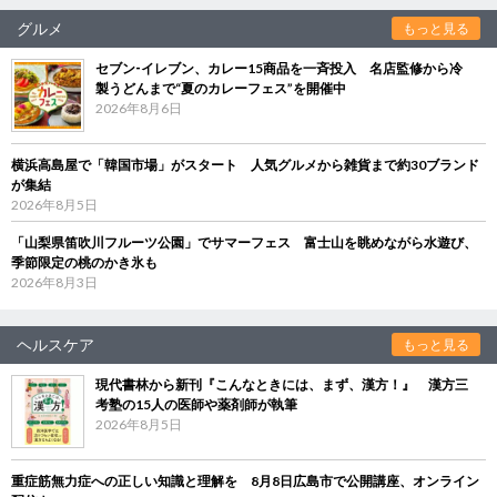
グルメ
もっと見る
セブン‐イレブン、カレー15商品を一斉投入 名店監修から冷
製うどんまで“夏のカレーフェス”を開催中
2026年8月6日
横浜高島屋で「韓国市場」がスタート 人気グルメから雑貨まで約30ブランド
が集結
2026年8月5日
「山梨県笛吹川フルーツ公園」でサマーフェス 富士山を眺めながら水遊び、
季節限定の桃のかき氷も
2026年8月3日
ヘルスケア
もっと見る
現代書林から新刊『こんなときには、まず、漢方！』 漢方三
考塾の15人の医師や薬剤師が執筆
2026年8月5日
重症筋無力症への正しい知識と理解を 8月8日広島市で公開講座、オンライン