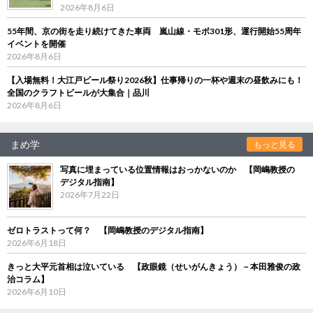
2026年8月6日
55年間、京の街を走り続けてきた車両 嵐山線・モボ301形、運行開始55周年
イベントを開催
2026年8月6日
【入場無料！大江戸ビール祭り2026秋】仕事帰りの一杯や週末の昼飲みにも！
全国のクラフトビールが大集合｜品川
2026年8月6日
まめ学
もっと見る
写真に埋まっている位置情報はおっかないのか 【岡嶋教授の
デジタル指南】
2026年7月22日
ゼロトラストって何？ 【岡嶋教授のデジタル指南】
2026年6月18日
きっと大平元首相は泣いている 【政眼鏡（せいがんきょう）－本田雅俊の政
治コラム】
2026年6月10日