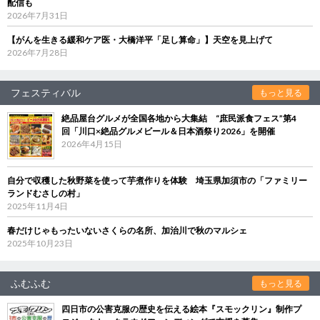
配信も
2026年7月31日
【がんを生きる緩和ケア医・大橋洋平「足し算命」】天空を見上げて
2026年7月28日
フェスティバル
もっと見る
絶品屋台グルメが全国各地から大集結 “庶民派食フェス”第4
回「川口×絶品グルメビール＆日本酒祭り2026」を開催
2026年4月15日
自分で収穫した秋野菜を使って芋煮作りを体験 埼玉県加須市の「ファミリー
ランドむさしの村」
2025年11月4日
春だけじゃもったいないさくらの名所、加治川で秋のマルシェ
2025年10月23日
ふむふむ
もっと見る
四日市の公害克服の歴史を伝える絵本『スモックリン』制作プ