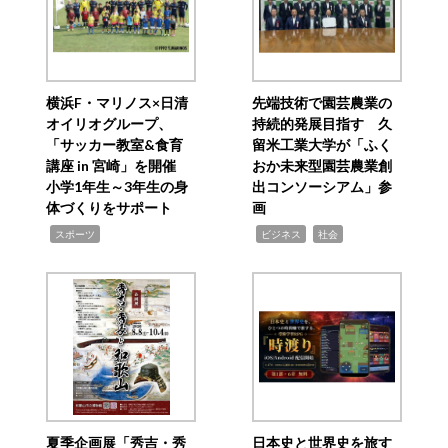
横浜F・マリノス×日清
先端技術で園芸農業の
オイリオグループ、
持続的発展目指す 久
「サッカー教室&食育
留米工業大学が「ふく
講座 in 宮崎」を開催
おか未来型園芸農業創
小学1年生～3年生の身
出コンソーシアム」参
体づくりをサポート
画
,
,
,
スポーツ
ビジネス
社会
夏季企画展「秀吉・秀
日本史と世界史を旅す