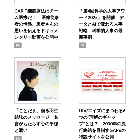
CAR T細胞療法はチー
「第4回科学的人事アワ
ム医療だ！ 医療従事
ード2025」を開催 デ
者の情熱、患者さんの
ータとAIで変わる人事
思いを伝えるドキュメ
戦略 科学的人事の最
ンタリー動画を公開中
新事例
PR
PR
「ことだま」宿る羽生
HIV/エイズにまつわる6
結弦のメッセージ 名
つの“理解のギャッ
言がもたらす心の平穏
プ”とは？ 2030年の流
と潤い
行終結を目指すGAP6の
特設サイトを公開
PR