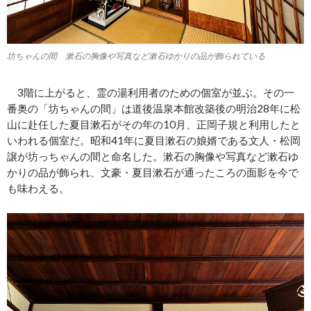
坊ちゃんの間 漱石の胸像や写真など漱石ゆかりの品が飾られている
3階に上がると、霊の湯利用者のための個室が並ぶ。その一
番奥の「坊ちゃんの間」は道後温泉本館改築後の明治28年に松
山に赴任した夏目漱石がその年の10月、正岡子規と利用したと
いわれる個室だ。昭和41年に夏目漱石の娘婿である文人・松岡
譲が坊っちゃんの間と命名した。漱石の胸像や写真など漱石ゆ
かりの品が飾られ、文豪・夏目漱石が通ったころの面影を今で
も味わえる。