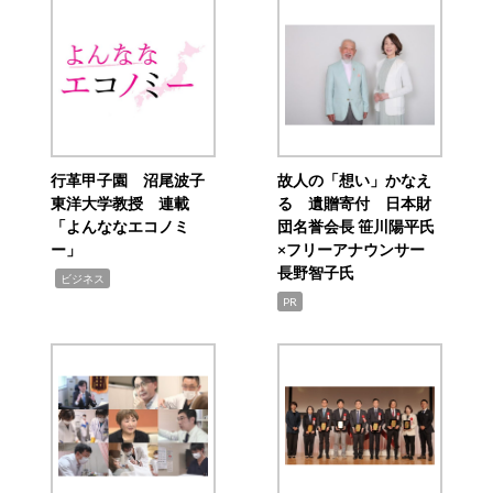
行革甲子園 沼尾波子
故人の「想い」かなえ
東洋大学教授 連載
る 遺贈寄付 日本財
「よんななエコノミ
団名誉会長 笹川陽平氏
ー」
×フリーアナウンサー
長野智子氏
,
ビジネス
PR