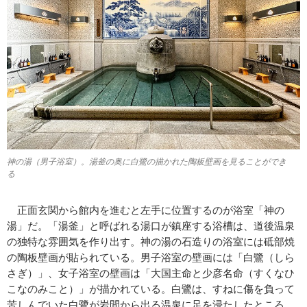
神の湯（男子浴室）。湯釜の奥に白鷺の描かれた陶板壁画を見ることができ
る
正面玄関から館内を進むと左手に位置するのが浴室「神の
湯」だ。「湯釜」と呼ばれる湯口が鎮座する浴槽は、道後温泉
の独特な雰囲気を作り出す。神の湯の石造りの浴室には砥部焼
の陶板壁画が貼られている。男子浴室の壁画には「白鷺（しら
さぎ）」、女子浴室の壁画は「大国主命と少彦名命（すくなひ
こなのみこと）」が描かれている。白鷺は、すねに傷を負って
苦しんでいた白鷺が岩間から出る温泉に足を浸たしたところ、