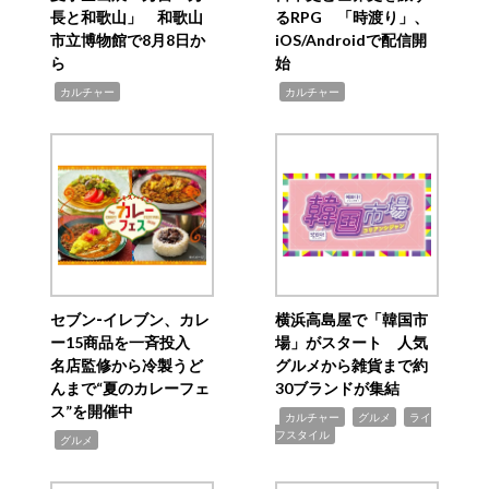
長と和歌山」 和歌山
るRPG 「時渡り」、
市立博物館で8月8日か
iOS/Androidで配信開
ら
始
,
,
カルチャー
カルチャー
セブン‐イレブン、カレ
横浜高島屋で「韓国市
ー15商品を一斉投入
場」がスタート 人気
名店監修から冷製うど
グルメから雑貨まで約
んまで“夏のカレーフェ
30ブランドが集結
ス”を開催中
,
,
,
カルチャー
グルメ
ライ
フスタイル
,
グルメ