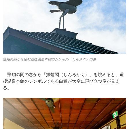
飛翔の間から望む道後温泉本館のシンボル「しらさぎ」の像
飛翔の間の窓から「振鷺閣（しんろかく）」を眺めると、道
後温泉本館のシンボルである白鷺が大空に飛び立つ像が見え
る。