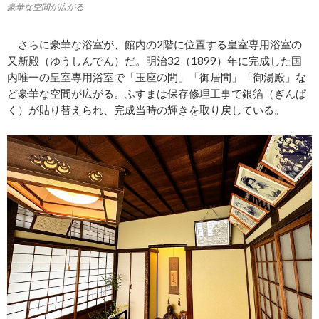
豪華な空間が広がる
さらに豪華な浴室が、館内の2階に位置する皇室専用浴室の
又新殿（ゆうしんでん）だ。明治32（1899）年に完成した国
内唯一の皇室専用浴室で「玉座の間」「御居間」「御湯殿」な
ど豪華な空間が広がる。ふすまは保存修理工事で銀箔（ぎんぱ
く）が貼り替えられ、完成当時の輝きを取り戻している。