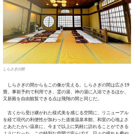
しらさぎの間
しらさぎの間からもこの像が見える。しらさぎの間は広さ19
畳。事前予約で利用でき、霊の湯、神の湯に入浴できるほか、
又新殿を自由観覧できる点は飛翔の間と同じだ。
古くから受け継がれた様式美を感じる空間に、リニューアル
を経て現代の利便性が加わった道後温泉本館。和室の心地よさ
とあたたかい温泉に、今まで以上に気軽に訪れることができる
ようになった。この特別な空間で安らげば、日々の疲れも癒や