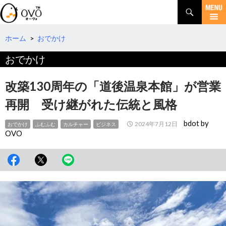
検
索
コ
ン
テ
ホーム
>
おでかけ
ン
おでかけ
ツ
へ
移
改築130周年の「道後温泉本館」が営業
動
再開 受け継がれた伝統と風格
bdot by
2024年7月12日
おでかけ
ふむふむ
カルチャー
ビジネス
OVO