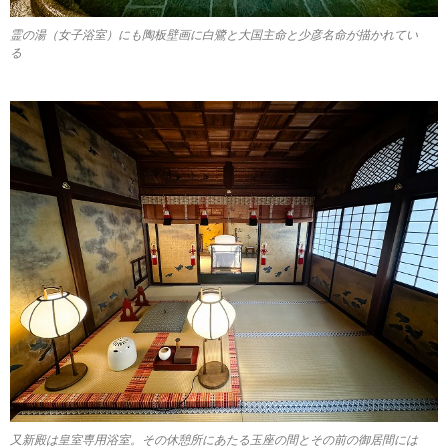
霊の湯（女子浴室）にも陶板壁画に白鷺と大国主命と少彦名命が描かれてい
る
又新殿は皇室専用浴室。その休憩所にあたる玉座の間とその前の御居間には