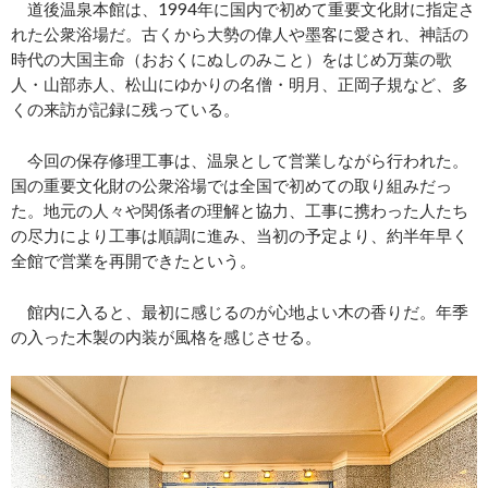
道後温泉本館は、1994年に国内で初めて重要文化財に指定さ
れた公衆浴場だ。古くから大勢の偉人や墨客に愛され、神話の
時代の大国主命（おおくにぬしのみこと）をはじめ万葉の歌
人・山部赤人、松山にゆかりの名僧・明月、正岡子規など、多
くの来訪が記録に残っている。
今回の保存修理工事は、温泉として営業しながら行われた。
国の重要文化財の公衆浴場では全国で初めての取り組みだっ
た。地元の人々や関係者の理解と協力、工事に携わった人たち
の尽力により工事は順調に進み、当初の予定より、約半年早く
全館で営業を再開できたという。
館内に入ると、最初に感じるのが心地よい木の香りだ。年季
の入った木製の内装が風格を感じさせる。