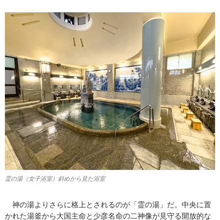
霊の湯（女子浴室）斜めから見た浴室
神の湯よりさらに格上とされるのが「霊の湯」だ。中央に置
かれた湯釜から大国主命と少彦名命の二神像が見守る開放的な