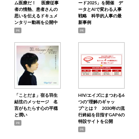
ム医療だ！ 医療従事
ード2025」を開催 デ
者の情熱、患者さんの
ータとAIで変わる人事
思いを伝えるドキュメ
戦略 科学的人事の最
ンタリー動画を公開中
新事例
PR
PR
「ことだま」宿る羽生
HIV/エイズにまつわる6
結弦のメッセージ 名
つの“理解のギャッ
言がもたらす心の平穏
プ”とは？ 2030年の流
と潤い
行終結を目指すGAP6の
特設サイトを公開
PR
PR