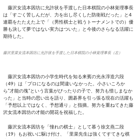
藤沢女流本因坊に允許状を手渡した日本棋院の小林覚理事長
は「すごく苦しんだが、力を出し尽くした防衛戦だった」と4
連覇をたたえた上で「（男性棋士と戦うトーナメントでの）優
勝も決して夢ではない実力はついた」と今後のさらなる活躍に
期待した。
藤沢里菜女流本因坊に允許状を手渡した日本棋院の小林覚理事長（左）
藤沢女流本因坊の小学生時代を知る来賓の光永淳造六段
（49）は「プロになるのは間違いなかった。小さいころか
ら“才能の塊”という言葉がぴったりの子で、努力も惜しまなか
った」と当時の思い出を語り、囲碁界を引っ張る現在の活躍も
「予想以上ではなく、予想通り」と指摘。努力を重ねてきた藤
沢女流本因坊の才能の開花を祝福した。
藤沢女流本因坊を「憧れの棋士」として慕う徐文燕二段
（19）もお祝いに駆け付け、「里菜先生は強くてすてきな棋