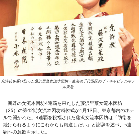
允許状を受け取った藤沢里菜女流本因坊＝東京都千代田区のザ・キャピトルホテ
ル東急
囲碁の女流本因坊4連覇を果たした藤沢里菜女流本因坊
（25）の第42期女流本因坊就位式が1月19日、東京都内のホテ
ルで開かれた。4連覇を祝福された藤沢女流本因坊は「防衛を
続けられるようにこれからも精進したい」と謝辞を述べ、5連
覇への意欲を示した。