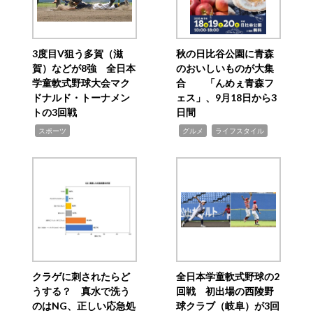
3度目V狙う多賀（滋
秋の日比谷公園に青森
賀）などが8強 全日本
のおいしいものが大集
学童軟式野球大会マク
合 「んめぇ青森フ
ドナルド・トーナメン
ェス」、9月18日から3
トの3回戦
日間
,
,
,
スポーツ
グルメ
ライフスタイル
クラゲに刺されたらど
全日本学童軟式野球の2
うする？ 真水で洗う
回戦 初出場の西陵野
のはNG、正しい応急処
球クラブ（岐阜）が3回