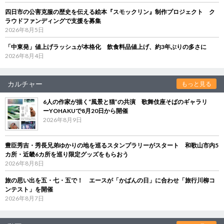
四日市の公害克服の歴史を伝える絵本『スモックリン』制作プロジェクト ク
ラウドファンディングで支援を募集
2026年8月5日
「中東発」値上げラッシュが本格化 飲食料品値上げ、約3年ぶりの多さに
2026年8月4日
カルチャー
もっと見る
6人の作家が描く“風景と猫”の共演 歌舞伎座そばのギャラリ
ーYOHAKUで8月20日から開催
2026年8月9日
豊臣秀吉・秀長兄弟ゆかりの地を巡るスタンプラリーがスタート 和歌山市内5
カ所・近畿6カ所を巡り限定グッズをもらおう
2026年8月8日
旅の思い出を五・七・五で！ エースが「かばんの日」に合わせ「旅行川柳コ
ンテスト」を開催
2026年8月7日