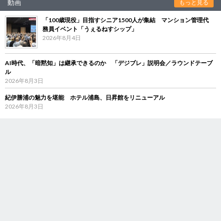
動画
もっと見る
「100歳現役」目指すシニア1500人が集結 マンション管理代
務員イベント「うぇるねすシップ」
2026年8月4日
AI時代、「暗黙知」は継承できるのか 「デジブレ」説明会／ラウンドテーブ
ル
2026年8月3日
紀伊勝浦の魅力を堪能 ホテル浦島、日昇館をリニューアル
2026年8月3日