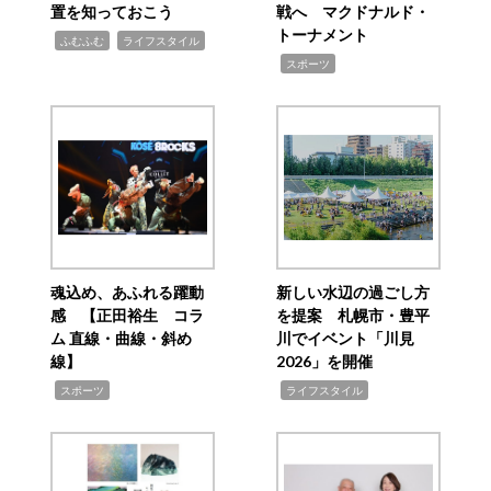
置を知っておこう
戦へ マクドナルド・
トーナメント
,
,
ふむふむ
ライフスタイル
,
スポーツ
魂込め、あふれる躍動
新しい水辺の過ごし方
感 【正田裕生 コラ
を提案 札幌市・豊平
ム 直線・曲線・斜め
川でイベント「川見
線】
2026」を開催
,
,
スポーツ
ライフスタイル