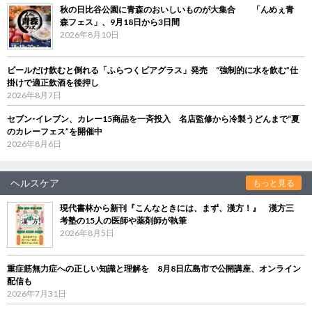
秋の日比谷公園に青森のおいしいものが大集合 「んめぇ青
森フェス」、9月18日から3日間
2026年8月10日
ビールだけ飲むと倒れる「ふらつくビアグラス」発売 “強制的に水を飲む”仕
掛けで適正飲酒を後押し
2026年8月7日
セブン‐イレブン、カレー15商品を一斉投入 名店監修から冷製うどんまで“夏
のカレーフェス”を開催中
2026年8月6日
ヘルスケア
もっと見る
現代書林から新刊『こんなときには、まず、漢方！』 漢方三
考塾の15人の医師や薬剤師が執筆
2026年8月5日
重症筋無力症への正しい知識と理解を 8月8日広島市で公開講座、オンライン
配信も
2026年7月31日