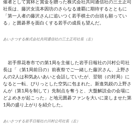
催者として賞杯と賞金を贈った株式会社共同通信社の三土正司
社長は、藤沢女流本因坊のさらなる連覇に期待するとともに
「第一人者の藤沢さんに追いつく若手棋士の台頭も願ってい
る」と囲碁界を面白くする若手の成長も望んだ。
あいさつする株式会社共同通信社の三土正司社長（左）
岩手県花巻市での第1局を主催した岩手日報社の川村公司社
長は「（第1局前日の）前夜祭でご一緒した藤沢さん、上野さ
んの2人は和気あいあいと会話していたが、翌朝（の対局）に
なると一転、ぴりっとした空気に包まれた。新進気鋭の上野さ
んが（第1局を制して）先制点を奪うと、大盤解説会の会場に
どよめきが起こった」と地元囲碁ファンを大いに楽しませた第
1局の盛り上がりを紹介した。
あいさつする岩手日報社の川村公司社長（左）