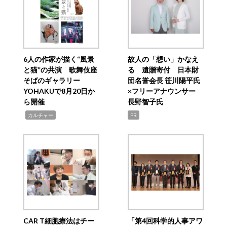
6人の作家が描く“風景
故人の「想い」かなえ
と猫”の共演 歌舞伎座
る 遺贈寄付 日本財
そばのギャラリー
団名誉会長 笹川陽平氏
YOHAKUで8月20日か
×フリーアナウンサー
ら開催
長野智子氏
,
カルチャー
PR
CAR T細胞療法はチー
「第4回科学的人事アワ