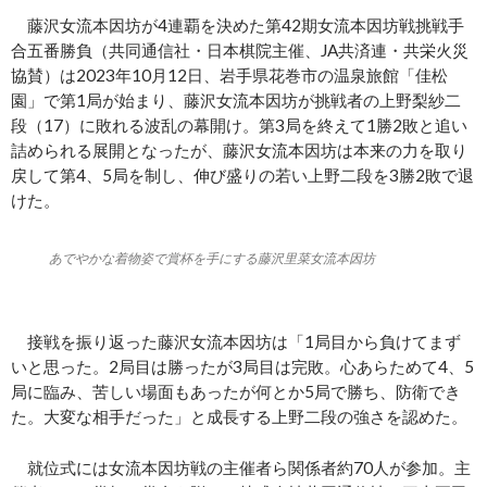
藤沢女流本因坊が4連覇を決めた第42期女流本因坊戦挑戦手
合五番勝負（共同通信社・日本棋院主催、JA共済連・共栄火災
協賛）は2023年10月12日、岩手県花巻市の温泉旅館「佳松
園」で第1局が始まり、藤沢女流本因坊が挑戦者の上野梨紗二
段（17）に敗れる波乱の幕開け。第3局を終えて1勝2敗と追い
詰められる展開となったが、藤沢女流本因坊は本来の力を取り
戻して第4、5局を制し、伸び盛りの若い上野二段を3勝2敗で退
けた。
あでやかな着物姿で賞杯を手にする藤沢里菜女流本因坊
接戦を振り返った藤沢女流本因坊は「1局目から負けてまず
いと思った。2局目は勝ったが3局目は完敗。心あらためて4、5
局に臨み、苦しい場面もあったが何とか5局で勝ち、防衛でき
た。大変な相手だった」と成長する上野二段の強さを認めた。
就位式には女流本因坊戦の主催者ら関係者約70人が参加。主