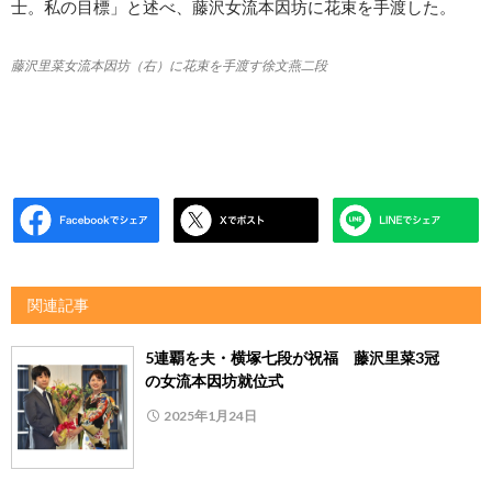
士。私の目標」と述べ、藤沢女流本因坊に花束を手渡した。
藤沢里菜女流本因坊（右）に花束を手渡す徐文燕二段
関連記事
5連覇を夫・横塚七段が祝福 藤沢里菜3冠
の女流本因坊就位式
2025年1月24日