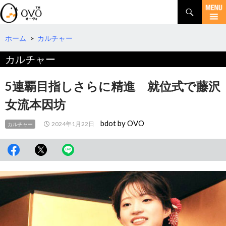
検
索
コ
ン
テ
ホーム
>
カルチャー
ン
カルチャー
ツ
へ
移
5連覇目指しさらに精進 就位式で藤沢
動
女流本因坊
bdot by OVO
2024年1月22日
カルチャー