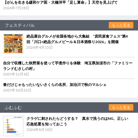
【がんを生きる緩和ケア医・大橋洋平「足し算命」】天空を見上げて
2026年7月28日
フェスティバル
もっと見る
絶品屋台グルメが全国各地から大集結 “庶民派食フェス”第4
回「川口×絶品グルメビール＆日本酒祭り2026」を開催
2026年4月15日
自分で収穫した秋野菜を使って芋煮作りを体験 埼玉県加須市の「ファミリー
ランドむさしの村」
2025年11月4日
春だけじゃもったいないさくらの名所、加治川で秋のマルシェ
2025年10月23日
ふむふむ
もっと見る
クラゲに刺されたらどうする？ 真水で洗うのはNG、正しい
応急処置を知っておこう
2026年8月10日