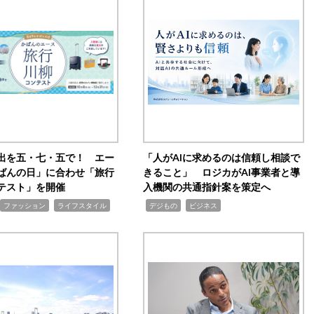
出を五・七・五で！ エー
「人がAIに求めるのは信頼し相談で
ばんの日」に合わせ「旅行
きること」 ロジカがAI事業者と導
テスト」を開催
入機関の共通指針案を策定へ
,
,
,
ファッション
ライフスタイル
デジもの
ビジネス