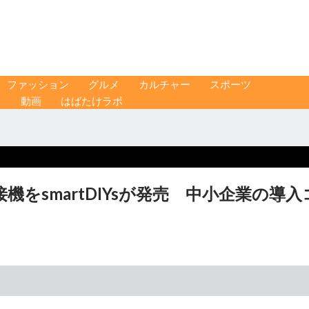
ファッション
グルメ
カルチャー
スポーツ
ス
動画
はばたけラボ
をsmartDIYsが発売 中小企業の導入