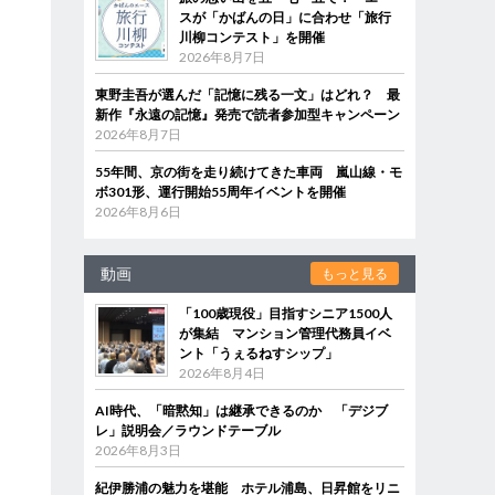
スが「かばんの日」に合わせ「旅行
川柳コンテスト」を開催
2026年8月7日
東野圭吾が選んだ「記憶に残る一文」はどれ？ 最
新作『永遠の記憶』発売で読者参加型キャンペーン
2026年8月7日
55年間、京の街を走り続けてきた車両 嵐山線・モ
ボ301形、運行開始55周年イベントを開催
2026年8月6日
動画
もっと見る
「100歳現役」目指すシニア1500人
が集結 マンション管理代務員イベ
ント「うぇるねすシップ」
2026年8月4日
AI時代、「暗黙知」は継承できるのか 「デジブ
レ」説明会／ラウンドテーブル
2026年8月3日
紀伊勝浦の魅力を堪能 ホテル浦島、日昇館をリニ