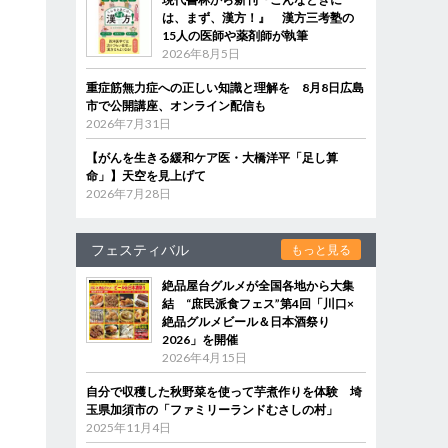
は、まず、漢方！』 漢方三考塾の
15人の医師や薬剤師が執筆
2026年8月5日
重症筋無力症への正しい知識と理解を 8月8日広島
市で公開講座、オンライン配信も
2026年7月31日
【がんを生きる緩和ケア医・大橋洋平「足し算
命」】天空を見上げて
2026年7月28日
フェスティバル
もっと見る
絶品屋台グルメが全国各地から大集
結 “庶民派食フェス”第4回「川口×
絶品グルメビール＆日本酒祭り
2026」を開催
2026年4月15日
自分で収穫した秋野菜を使って芋煮作りを体験 埼
玉県加須市の「ファミリーランドむさしの村」
2025年11月4日