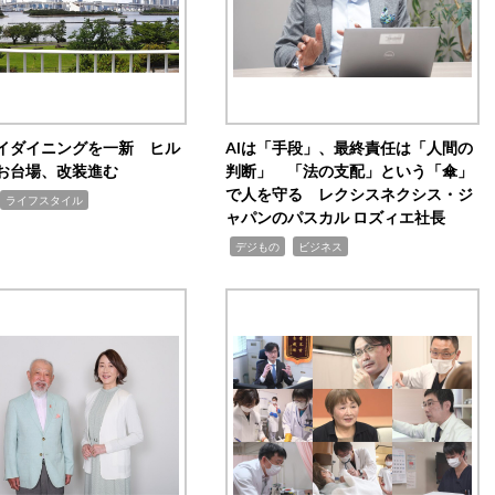
イダイニングを一新 ヒル
AIは「手段」、最終責任は「人間の
お台場、改装進む
判断」 「法の支配」という「傘」
で人を守る レクシスネクシス・ジ
ライフスタイル
ャパンのパスカル ロズィエ社長
,
,
デジもの
ビジネス