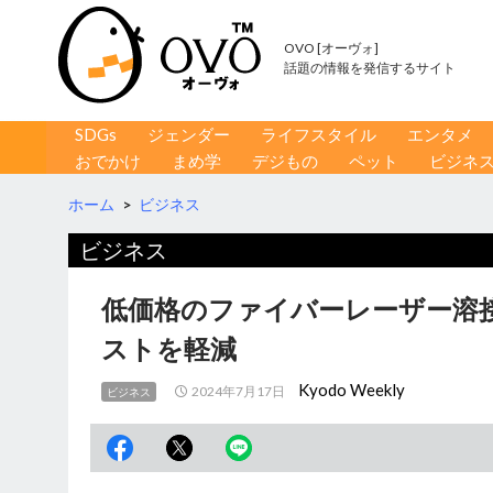
OVO [オーヴォ]
話題の情報を発信するサイト
コンテンツへ移動
検
SDGs
ジェンダー
ライフスタイル
エンタメ
索
おでかけ
まめ学
デジもの
ペット
ビジネ
ホーム
>
ビジネス
ビジネス
低価格のファイバーレーザー溶接機
ストを軽減
Kyodo Weekly
2024年7月17日
ビジネス