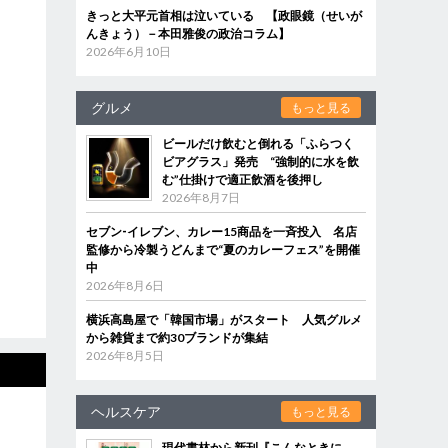
きっと大平元首相は泣いている 【政眼鏡（せいが
んきょう）－本田雅俊の政治コラム】
2026年6月10日
グルメ
もっと見る
ビールだけ飲むと倒れる「ふらつく
ビアグラス」発売 “強制的に水を飲
む”仕掛けで適正飲酒を後押し
2026年8月7日
セブン‐イレブン、カレー15商品を一斉投入 名店
監修から冷製うどんまで“夏のカレーフェス”を開催
中
2026年8月6日
横浜高島屋で「韓国市場」がスタート 人気グルメ
から雑貨まで約30ブランドが集結
2026年8月5日
ヘルスケア
もっと見る
現代書林から新刊『こんなときに