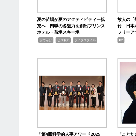
夏の苗場が夏のアクティビティー拡
故人の「
充へ 四季の各魅力を創出プリンス
付 日本
ホテル・苗場スキー場
フリーア
,
,
,
おでかけ
ビジネス
ライフスタイル
PR
「第4回科学的人事アワード2025」
「ことだ