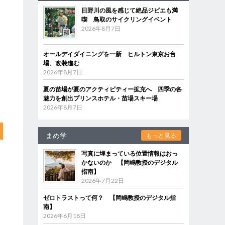
日野川の風を感じて絶品ジビエも満
喫 鳥取のサイクリングイベント
2026年8月7日
オールデイダイニングを一新 ヒルトン東京お台
場、改装進む
2026年8月7日
夏の苗場が夏のアクティビティー拡充へ 四季の各
魅力を創出プリンスホテル・苗場スキー場
2026年8月7日
まめ学
もっと見る
写真に埋まっている位置情報はおっ
かないのか 【岡嶋教授のデジタル
指南】
2026年7月22日
ゼロトラストって何？ 【岡嶋教授のデジタル指
南】
2026年6月18日