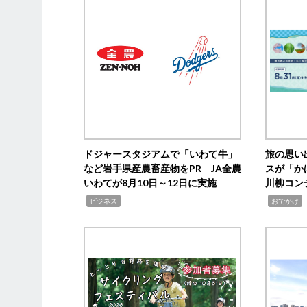
ドジャースタジアムで「いわて牛」
旅の思い
など岩手県産農畜産物をPR JA全農
スが「か
いわてが8月10日～12日に実施
川柳コン
,
,
,
ビジネス
おでかけ