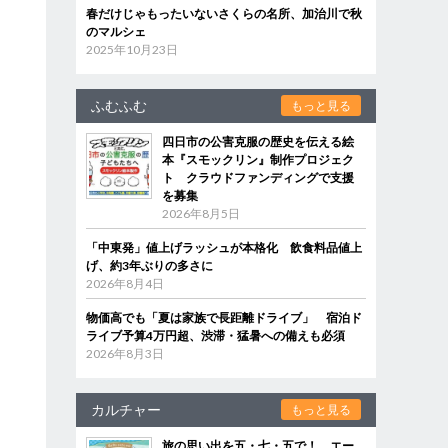
春だけじゃもったいないさくらの名所、加治川で秋
のマルシェ
2025年10月23日
ふむふむ
もっと見る
四日市の公害克服の歴史を伝える絵
本『スモックリン』制作プロジェク
ト クラウドファンディングで支援
を募集
2026年8月5日
「中東発」値上げラッシュが本格化 飲食料品値上
げ、約3年ぶりの多さに
2026年8月4日
物価高でも「夏は家族で長距離ドライブ」 宿泊ド
ライブ予算4万円超、渋滞・猛暑への備えも必須
2026年8月3日
カルチャー
もっと見る
旅の思い出を五・七・五で！ エー