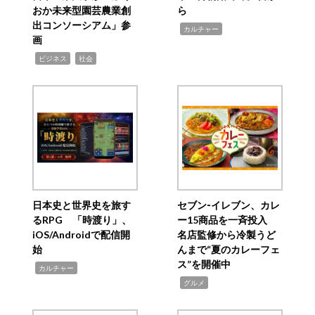
おか未来型園芸農業創
ら
出コンソーシアム」参
,
カルチャー
画
,
,
ビジネス
社会
日本史と世界史を旅す
セブン‐イレブン、カレ
るRPG 「時渡り」、
ー15商品を一斉投入
iOS/Androidで配信開
名店監修から冷製うど
始
んまで“夏のカレーフェ
ス”を開催中
,
カルチャー
,
グルメ