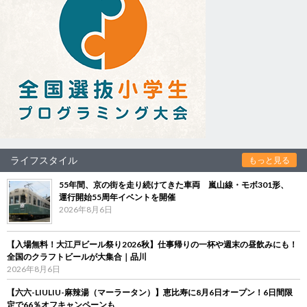
ライフスタイル
もっと見る
55年間、京の街を走り続けてきた車両 嵐山線・モボ301形、
運行開始55周年イベントを開催
2026年8月6日
【入場無料！大江戸ビール祭り2026秋】仕事帰りの一杯や週末の昼飲みにも！
全国のクラフトビールが大集合｜品川
2026年8月6日
【六六-LIULIU-麻辣湯（マーラータン）】恵比寿に8月6日オープン！6日間限
定で66％オフキャンペーンも