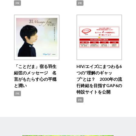
PR
PR
「ことだま」宿る羽生
HIV/エイズにまつわる6
結弦のメッセージ 名
つの“理解のギャッ
言がもたらす心の平穏
プ”とは？ 2030年の流
と潤い
行終結を目指すGAP6の
特設サイトを公開
PR
PR