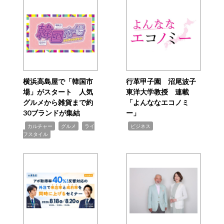
横浜高島屋で「韓国市
行革甲子園 沼尾波子
場」がスタート 人気
東洋大学教授 連載
グルメから雑貨まで約
「よんななエコノミ
30ブランドが集結
ー」
,
,
,
,
カルチャー
グルメ
ライ
ビジネス
フスタイル