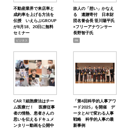
不動産業界で来店率と
故人の「想い」かなえ
成約率を上げる方法を
る 遺贈寄付 日本財
伝授 いえらぶGROUP
団名誉会長 笹川陽平氏
が8月18、20日に無料
×フリーアナウンサー
セミナー
長野智子氏
,
ビジネス
PR
CAR T細胞療法はチー
「第4回科学的人事アワ
ム医療だ！ 医療従事
ード2025」を開催 デ
者の情熱、患者さんの
ータとAIで変わる人事
思いを伝えるドキュメ
戦略 科学的人事の最
ンタリー動画を公開中
新事例