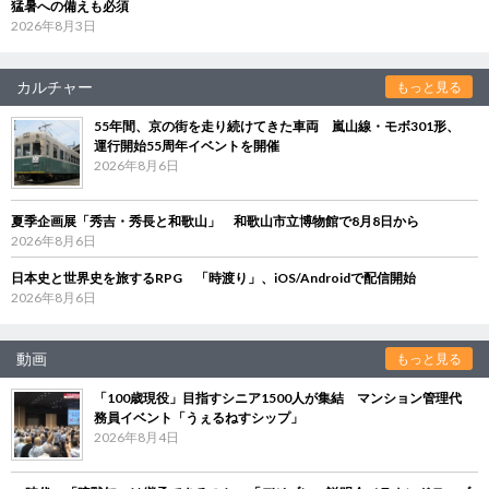
猛暑への備えも必須
2026年8月3日
カルチャー
もっと見る
55年間、京の街を走り続けてきた車両 嵐山線・モボ301形、
運行開始55周年イベントを開催
2026年8月6日
夏季企画展「秀吉・秀長と和歌山」 和歌山市立博物館で8月8日から
2026年8月6日
日本史と世界史を旅するRPG 「時渡り」、iOS/Androidで配信開始
2026年8月6日
動画
もっと見る
「100歳現役」目指すシニア1500人が集結 マンション管理代
務員イベント「うぇるねすシップ」
2026年8月4日