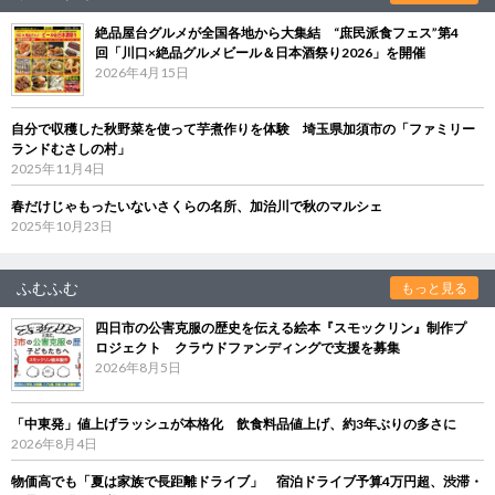
絶品屋台グルメが全国各地から大集結 “庶民派食フェス”第4
回「川口×絶品グルメビール＆日本酒祭り2026」を開催
2026年4月15日
自分で収穫した秋野菜を使って芋煮作りを体験 埼玉県加須市の「ファミリー
ランドむさしの村」
2025年11月4日
春だけじゃもったいないさくらの名所、加治川で秋のマルシェ
2025年10月23日
ふむふむ
もっと見る
四日市の公害克服の歴史を伝える絵本『スモックリン』制作プ
ロジェクト クラウドファンディングで支援を募集
2026年8月5日
「中東発」値上げラッシュが本格化 飲食料品値上げ、約3年ぶりの多さに
2026年8月4日
物価高でも「夏は家族で長距離ドライブ」 宿泊ドライブ予算4万円超、渋滞・