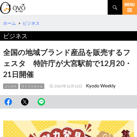
検
索
コ
ン
テ
ホーム
>
ビジネス
ン
ビジネス
ツ
へ
移
全国の地域ブランド産品を販売するフ
動
ェスタ 特許庁が大宮駅前で12月20・
21日開催
Kyodo Weekly
2025年12月12日
ビジネス
ライフスタイル