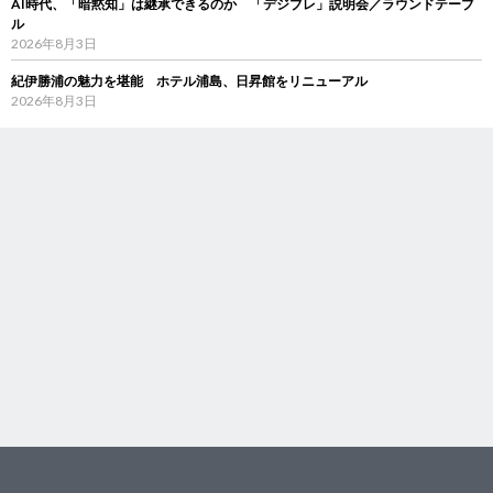
AI時代、「暗黙知」は継承できるのか 「デジブレ」説明会／ラウンドテーブ
ル
2026年8月3日
紀伊勝浦の魅力を堪能 ホテル浦島、日昇館をリニューアル
2026年8月3日