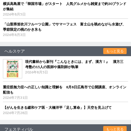
横浜高島屋で「韓国市場」がスタート 人気グルメから雑貨まで約30ブランド
が集結
2026年8月5日
「山梨県笛吹川フルーツ公園」でサマーフェス 富士山を眺めながら水遊び、
季節限定の桃のかき氷も
2026年8月3日
ヘルスケア
もっと見る
現代書林から新刊『こんなときには、まず、漢方！』 漢方三
考塾の15人の医師や薬剤師が執筆
2026年8月5日
重症筋無力症への正しい知識と理解を 8月8日広島市で公開講座、オンライン
配信も
2026年7月31日
【がんを生きる緩和ケア医・大橋洋平「足し算命」】天空を見上げて
2026年7月28日
フェスティバル
もっと見る