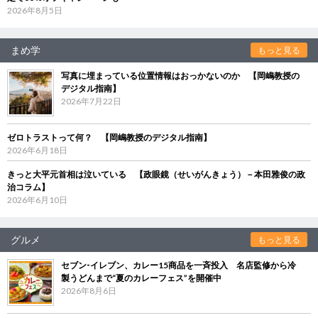
2026年8月5日
まめ学
もっと見る
写真に埋まっている位置情報はおっかないのか 【岡嶋教授の
デジタル指南】
2026年7月22日
ゼロトラストって何？ 【岡嶋教授のデジタル指南】
2026年6月18日
きっと大平元首相は泣いている 【政眼鏡（せいがんきょう）－本田雅俊の政
治コラム】
2026年6月10日
グルメ
もっと見る
セブン‐イレブン、カレー15商品を一斉投入 名店監修から冷
製うどんまで“夏のカレーフェス”を開催中
2026年8月6日