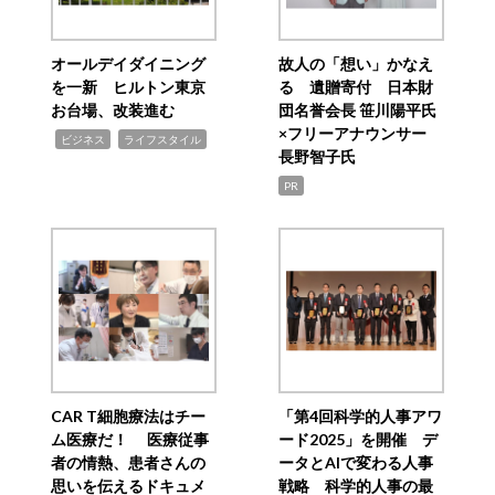
オールデイダイニング
故人の「想い」かなえ
を一新 ヒルトン東京
る 遺贈寄付 日本財
お台場、改装進む
団名誉会長 笹川陽平氏
×フリーアナウンサー
,
,
ビジネス
ライフスタイル
長野智子氏
PR
CAR T細胞療法はチー
「第4回科学的人事アワ
ム医療だ！ 医療従事
ード2025」を開催 デ
者の情熱、患者さんの
ータとAIで変わる人事
思いを伝えるドキュメ
戦略 科学的人事の最