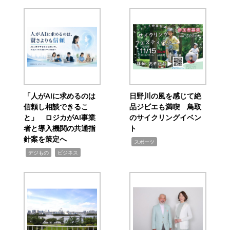
「人がAIに求めるのは
日野川の風を感じて絶
信頼し相談できるこ
品ジビエも満喫 鳥取
と」 ロジカがAI事業
のサイクリングイベン
者と導入機関の共通指
ト
針案を策定へ
,
スポーツ
,
,
デジもの
ビジネス