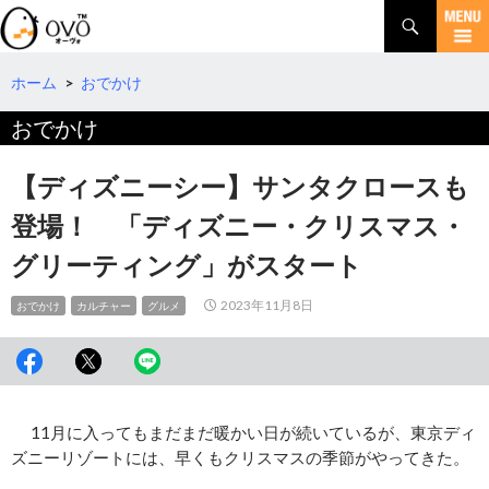
検
索
コ
ン
テ
ホーム
>
おでかけ
ン
おでかけ
ツ
へ
移
【ディズニーシー】サンタクロースも
動
登場！ 「ディズニー・クリスマス・
グリーティング」がスタート
2023年11月8日
おでかけ
カルチャー
グルメ
11月に入ってもまだまだ暖かい日が続いているが、東京ディ
ズニーリゾートには、早くもクリスマスの季節がやってきた。