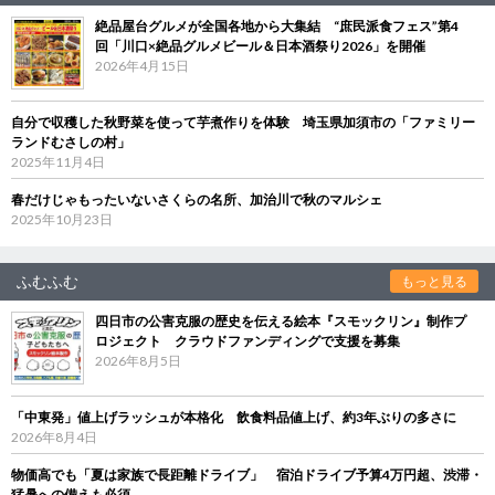
絶品屋台グルメが全国各地から大集結 “庶民派食フェス”第4
回「川口×絶品グルメビール＆日本酒祭り2026」を開催
2026年4月15日
自分で収穫した秋野菜を使って芋煮作りを体験 埼玉県加須市の「ファミリー
ランドむさしの村」
2025年11月4日
春だけじゃもったいないさくらの名所、加治川で秋のマルシェ
2025年10月23日
ふむふむ
もっと見る
四日市の公害克服の歴史を伝える絵本『スモックリン』制作プ
ロジェクト クラウドファンディングで支援を募集
2026年8月5日
「中東発」値上げラッシュが本格化 飲食料品値上げ、約3年ぶりの多さに
2026年8月4日
物価高でも「夏は家族で長距離ドライブ」 宿泊ドライブ予算4万円超、渋滞・
猛暑への備えも必須