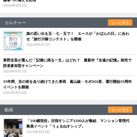
2026年8月3日
カルチャー
もっと見る
旅の思い出を五・七・五で！ エースが「かばんの日」に合わ
せ「旅行川柳コンテスト」を開催
2026年8月7日
東野圭吾が選んだ「記憶に残る一文」はどれ？ 最新作『永遠の記憶』発売で
読者参加型キャンペーン
2026年8月7日
55年間、京の街を走り続けてきた車両 嵐山線・モボ301形、運行開始55周年
イベントを開催
2026年8月6日
動画
もっと見る
「100歳現役」目指すシニア1500人が集結 マンション管理代
務員イベント「うぇるねすシップ」
2026年8月4日