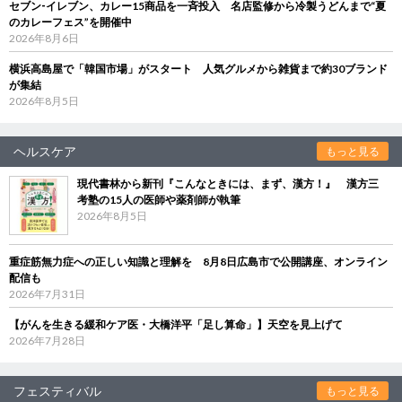
セブン‐イレブン、カレー15商品を一斉投入 名店監修から冷製うどんまで“夏
のカレーフェス”を開催中
2026年8月6日
横浜高島屋で「韓国市場」がスタート 人気グルメから雑貨まで約30ブランド
が集結
2026年8月5日
ヘルスケア
もっと見る
現代書林から新刊『こんなときには、まず、漢方！』 漢方三
考塾の15人の医師や薬剤師が執筆
2026年8月5日
重症筋無力症への正しい知識と理解を 8月8日広島市で公開講座、オンライン
配信も
2026年7月31日
【がんを生きる緩和ケア医・大橋洋平「足し算命」】天空を見上げて
2026年7月28日
フェスティバル
もっと見る