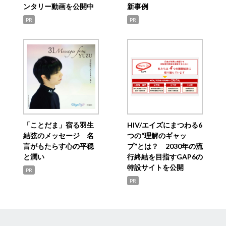
ンタリー動画を公開中
新事例
PR
PR
「ことだま」宿る羽生
HIV/エイズにまつわる6
結弦のメッセージ 名
つの“理解のギャッ
言がもたらす心の平穏
プ”とは？ 2030年の流
と潤い
行終結を目指すGAP6の
特設サイトを公開
PR
PR