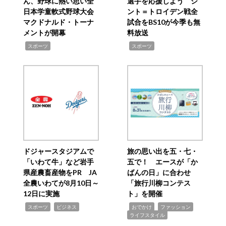
ん、野球に熱い思い全
選手を応援しよう シ
日本学童軟式野球大会
ント＝トロイデン戦全
マクドナルド・トーナ
試合をBS10が今季も無
メントが開幕
料放送
,
,
スポーツ
スポーツ
ドジャースタジアムで
旅の思い出を五・七・
「いわて牛」など岩手
五で！ エースが「か
県産農畜産物をPR JA
ばんの日」に合わせ
全農いわてが8月10日～
「旅行川柳コンテス
12日に実施
ト」を開催
,
,
,
,
,
スポーツ
ビジネス
おでかけ
ファッション
ライフスタイル