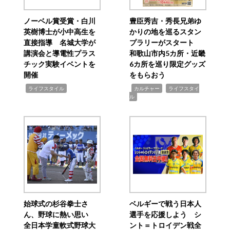
ノーベル賞受賞・白川
豊臣秀吉・秀長兄弟ゆ
英樹博士が小中高生を
かりの地を巡るスタン
直接指導 名城大学が
プラリーがスタート
講演会と導電性プラス
和歌山市内5カ所・近畿
チック実験イベントを
6カ所を巡り限定グッズ
開催
をもらおう
,
,
,
ライフスタイル
カルチャー
ライフスタイ
ル
始球式の杉谷拳士さ
ベルギーで戦う日本人
ん、野球に熱い思い
選手を応援しよう シ
全日本学童軟式野球大
ント＝トロイデン戦全