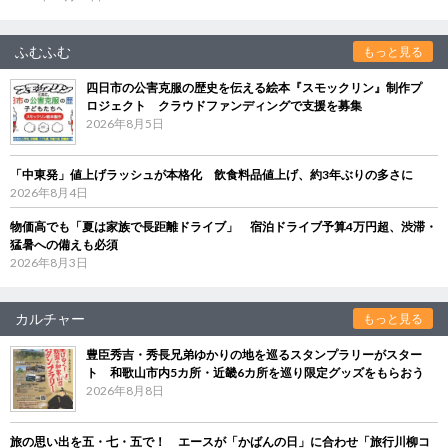
ふむふむ
もっと見る
四日市の公害克服の歴史を伝える絵本『スモックリン』制作プ
ロジェクト クラウドファンディングで支援を募集
2026年8月5日
「中東発」値上げラッシュが本格化 飲食料品値上げ、約3年ぶりの多さに
2026年8月4日
物価高でも「夏は家族で長距離ドライブ」 宿泊ドライブ予算4万円超、渋滞・
猛暑への備えも必須
2026年8月3日
カルチャー
もっと見る
豊臣秀吉・秀長兄弟ゆかりの地を巡るスタンプラリーがスター
ト 和歌山市内5カ所・近畿6カ所を巡り限定グッズをもらおう
2026年8月8日
旅の思い出を五・七・五で！ エースが「かばんの日」に合わせ「旅行川柳コ