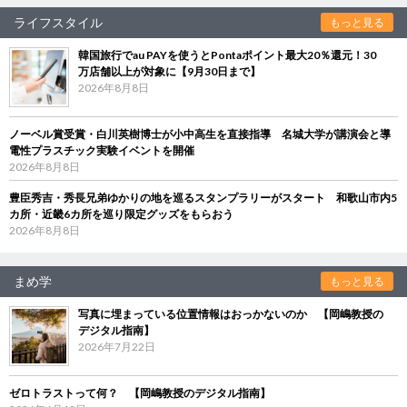
ライフスタイル
もっと見る
韓国旅行でau PAYを使うとPontaポイント最大20％還元！30
万店舗以上が対象に【9月30日まで】
2026年8月8日
ノーベル賞受賞・白川英樹博士が小中高生を直接指導 名城大学が講演会と導
電性プラスチック実験イベントを開催
2026年8月8日
豊臣秀吉・秀長兄弟ゆかりの地を巡るスタンプラリーがスタート 和歌山市内5
カ所・近畿6カ所を巡り限定グッズをもらおう
2026年8月8日
まめ学
もっと見る
写真に埋まっている位置情報はおっかないのか 【岡嶋教授の
デジタル指南】
2026年7月22日
ゼロトラストって何？ 【岡嶋教授のデジタル指南】