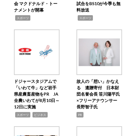
会 マクドナルド・トー
試合をBS10が今季も無
ナメントが開幕
料放送
,
,
スポーツ
スポーツ
ドジャースタジアムで
故人の「想い」かなえ
「いわて牛」など岩手
る 遺贈寄付 日本財
県産農畜産物をPR JA
団名誉会長 笹川陽平氏
全農いわてが8月10日～
×フリーアナウンサー
12日に実施
長野智子氏
,
,
スポーツ
ビジネス
PR