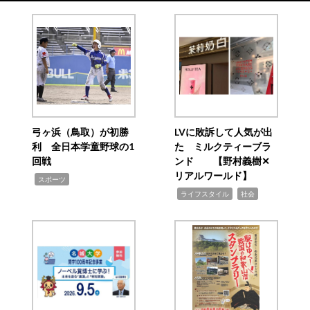
弓ヶ浜（鳥取）が初勝
LVに敗訴して人気が出
利 全日本学童野球の1
た ミルクティーブラ
回戦
ンド 【野村義樹✕
リアルワールド】
,
スポーツ
,
,
ライフスタイル
社会