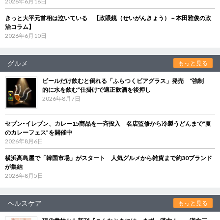
2026年6月18日
きっと大平元首相は泣いている 【政眼鏡（せいがんきょう）－本田雅俊の政
治コラム】
2026年6月10日
グルメ
もっと見る
ビールだけ飲むと倒れる「ふらつくビアグラス」発売 “強制
的に水を飲む”仕掛けで適正飲酒を後押し
2026年8月7日
セブン‐イレブン、カレー15商品を一斉投入 名店監修から冷製うどんまで“夏
のカレーフェス”を開催中
2026年8月6日
横浜高島屋で「韓国市場」がスタート 人気グルメから雑貨まで約30ブランド
が集結
2026年8月5日
ヘルスケア
もっと見る