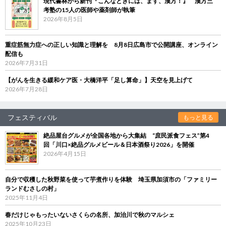
現代書林から新刊『こんなときには、まず、漢方！』 漢方三
考塾の15人の医師や薬剤師が執筆
2026年8月5日
重症筋無力症への正しい知識と理解を 8月8日広島市で公開講座、オンライン
配信も
2026年7月31日
【がんを生きる緩和ケア医・大橋洋平「足し算命」】天空を見上げて
2026年7月28日
フェスティバル
もっと見る
絶品屋台グルメが全国各地から大集結 “庶民派食フェス”第4
回「川口×絶品グルメビール＆日本酒祭り2026」を開催
2026年4月15日
自分で収穫した秋野菜を使って芋煮作りを体験 埼玉県加須市の「ファミリー
ランドむさしの村」
2025年11月4日
春だけじゃもったいないさくらの名所、加治川で秋のマルシェ
2025年10月23日