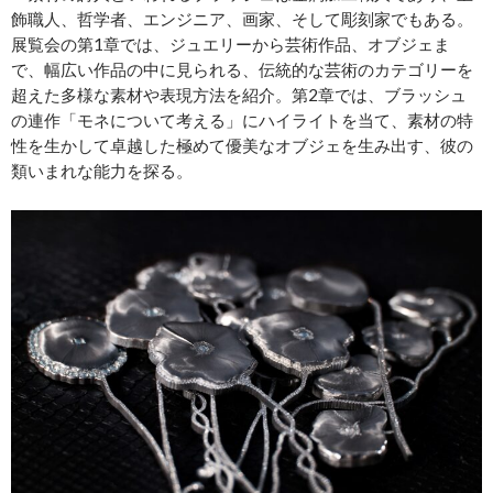
飾職人、哲学者、エンジニア、画家、そして彫刻家でもある。
展覧会の第1章では、ジュエリーから芸術作品、オブジェま
で、幅広い作品の中に見られる、伝統的な芸術のカテゴリーを
超えた多様な素材や表現方法を紹介。第2章では、ブラッシュ
の連作「モネについて考える」にハイライトを当て、素材の特
性を生かして卓越した極めて優美なオブジェを生み出す、彼の
類いまれな能力を探る。