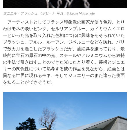
ダニエル・ブラッシュ 《ポピー》 写真：Takaaki Matsumoto
アーティストとしてフランス印象派の画家が使う色彩、とり
わけモネの淡いピンク、セルリアンブルー、カドミウムイエロ
ーといった光を取り入れた色相につねに興味をそそられていた
ブラッシュ。アルル、ルーアン、ジベルニーなどを訪れ、パリ
で数カ月を過ごしたブラッシュだが、油絵具を嫌っており、最
終的に宝石の原石の中の光、スチールやアルミニウムから独特
の手法で引き出すことのできた光にたどり着く。芸術とジュエ
リーの関係性について熟考する彼の作品を見ながら、絵画とは
異なる世界に現れるモネ、そしてジュエリーのまた違った側面
を知ることができそうだ。