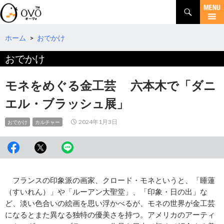
検
索
コ
ン
テ
ホーム
>
おでかけ
ン
おでかけ
ツ
へ
移
モネをめぐる金工芸 六本木で「ダニ
動
エル・ブラッシュ展」
2024年1月3日
おでかけ
カルチャー
フランスの印象派の画家、クロード・モネというと、「睡蓮
（すいれん）」や「ルーアン大聖堂」、「印象・日の出」な
ど、淡い色合いの絵画を思い浮かべるが、モネの世界が金工芸
になるとまた異なる独特の優美さを持つ。アメリカのアーティ