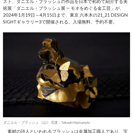
スト、ダニエル・ブラッシュの作品を日本で初めて紹介する美
術展「ダニエル・ブラッシュ展 ― モネをめぐる金工芸」が、
2024年1月19日～4月15日まで、東京 六本木の21_21 DESIGN
SIGHTギャラリー3で開催される。入場無料、予約不要。
ダニエル・ブラッシュ 《山》 写真：Takaaki Matsumoto
素材の詩人といわれるブラッシュは金属加工職人であり、宝