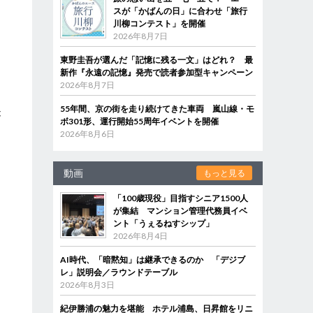
スが「かばんの日」に合わせ「旅行
川柳コンテスト」を開催
2026年8月7日
東野圭吾が選んだ「記憶に残る一文」はどれ？ 最
新作『永遠の記憶』発売で読者参加型キャンペーン
2026年8月7日
55年間、京の街を走り続けてきた車両 嵐山線・モ
が
ボ301形、運行開始55周年イベントを開催
イ
2026年8月6日
動画
もっと見る
「100歳現役」目指すシニア1500人
が集結 マンション管理代務員イベ
ント「うぇるねすシップ」
く
2026年8月4日
AI時代、「暗黙知」は継承できるのか 「デジブ
レ」説明会／ラウンドテーブル
2026年8月3日
紀伊勝浦の魅力を堪能 ホテル浦島、日昇館をリニ