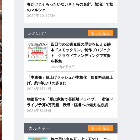
春だけじゃもったいないさくらの名所、加治川で秋
のマルシェ
2025年10月23日
ふむふむ
もっと見る
四日市の公害克服の歴史を伝える絵
本『スモックリン』制作プロジェク
ト クラウドファンディングで支援
を募集
2026年8月5日
「中東発」値上げラッシュが本格化 飲食料品値上
げ、約3年ぶりの多さに
2026年8月4日
物価高でも「夏は家族で長距離ドライブ」 宿泊ド
ライブ予算4万円超、渋滞・猛暑への備えも必須
2026年8月3日
カルチャー
もっと見る
旅の思い出を五・七・五で！ エー