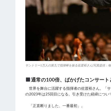
サントリー1万人の第九で指揮棒を振る佐渡裕さん(写真提供：毎
通常の100倍、ばかげたコンサート
世界を舞台に活躍する指揮者の佐渡裕さん。「サン
の2023年は25回目になる。引き受けた経緯につ
「正直断りました、一番最初」。