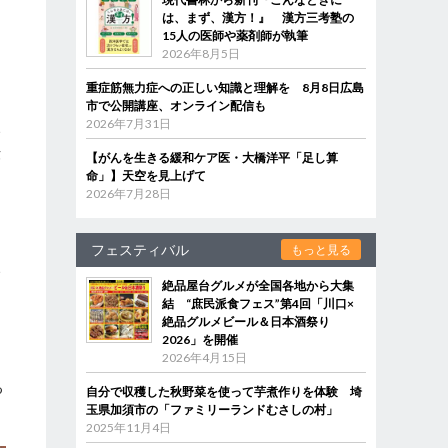
は、まず、漢方！』 漢方三考塾の
15人の医師や薬剤師が執筆
2026年8月5日
重症筋無力症への正しい知識と理解を 8月8日広島
市で公開講座、オンライン配信も
2026年7月31日
い
伝
【がんを生きる緩和ケア医・大橋洋平「足し算
命」】天空を見上げて
2026年7月28日
フェスティバル
もっと見る
い
絶品屋台グルメが全国各地から大集
結 “庶民派食フェス”第4回「川口×
絶品グルメビール＆日本酒祭り
2026」を開催
2026年4月15日
る
自分で収穫した秋野菜を使って芋煮作りを体験 埼
玉県加須市の「ファミリーランドむさしの村」
2025年11月4日