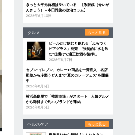
きっと大平元首相は泣いている 【政眼鏡（せいが
んきょう）－本田雅俊の政治コラム】
2026年6月10日
グルメ
もっと見る
ビールだけ飲むと倒れる「ふらつく
ビアグラス」発売 “強制的に水を飲
む”仕掛けで適正飲酒を後押し
2026年8月7日
セブン‐イレブン、カレー15商品を一斉投入 名店
監修から冷製うどんまで“夏のカレーフェス”を開催
中
2026年8月6日
横浜高島屋で「韓国市場」がスタート 人気グルメ
から雑貨まで約30ブランドが集結
2026年8月5日
ヘルスケア
もっと見る
現代書林から新刊『こんなときに