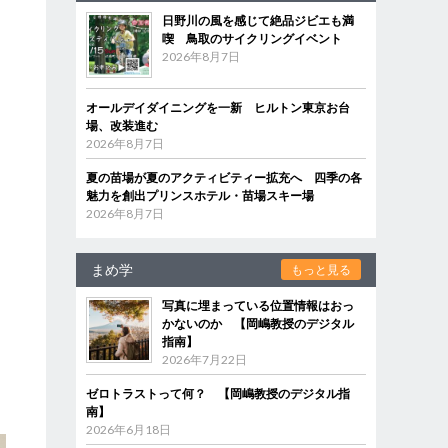
日野川の風を感じて絶品ジビエも満
喫 鳥取のサイクリングイベント
2026年8月7日
。
オールデイダイニングを一新 ヒルトン東京お台
場、改装進む
2026年8月7日
夏の苗場が夏のアクティビティー拡充へ 四季の各
魅力を創出プリンスホテル・苗場スキー場
2026年8月7日
ん
まめ学
もっと見る
写真に埋まっている位置情報はおっ
かないのか 【岡嶋教授のデジタル
指南】
2026年7月22日
ゼロトラストって何？ 【岡嶋教授のデジタル指
南】
2026年6月18日