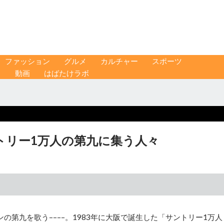
ファッション
グルメ
カルチャー
スポーツ
ス
動画
はばたけラボ
トリー1万人の第九に集う人々
第九を歌う––––。1983年に大阪で誕生した「サントリー1万人