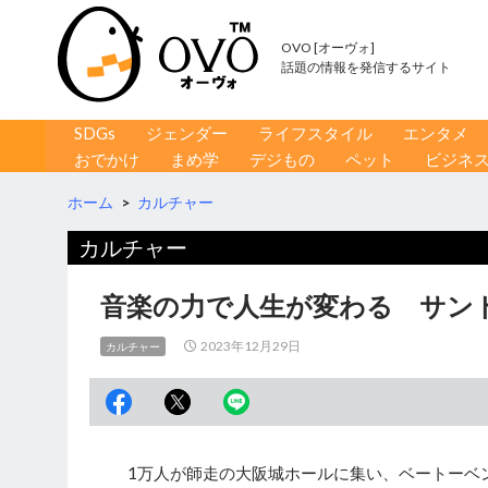
OVO [オーヴォ]
話題の情報を発信するサイト
コンテンツへ移動
検
SDGs
ジェンダー
ライフスタイル
エンタメ
索
おでかけ
まめ学
デジもの
ペット
ビジネ
ホーム
>
カルチャー
カルチャー
音楽の力で人生が変わる サン
2023年12月29日
カルチャー
1万人が師走の大阪城ホールに集い、ベートーベンの