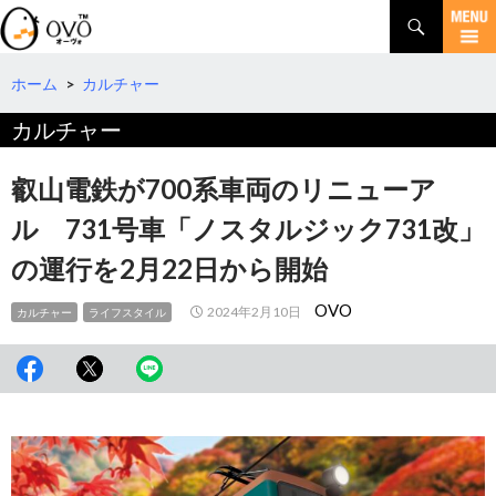
検
索
コ
ン
テ
ホーム
>
カルチャー
ン
カルチャー
ツ
へ
移
叡山電鉄が700系車両のリニューア
動
ル 731号車「ノスタルジック731改」
の運行を2月22日から開始
OVO
2024年2月10日
カルチャー
ライフスタイル