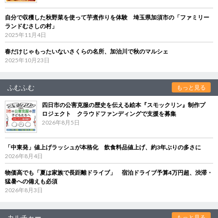
自分で収穫した秋野菜を使って芋煮作りを体験 埼玉県加須市の「ファミリー
ランドむさしの村」
2025年11月4日
春だけじゃもったいないさくらの名所、加治川で秋のマルシェ
2025年10月23日
ふむふむ
もっと見る
四日市の公害克服の歴史を伝える絵本『スモックリン』制作プ
ロジェクト クラウドファンディングで支援を募集
2026年8月5日
「中東発」値上げラッシュが本格化 飲食料品値上げ、約3年ぶりの多さに
2026年8月4日
物価高でも「夏は家族で長距離ドライブ」 宿泊ドライブ予算4万円超、渋滞・
猛暑への備えも必須
2026年8月3日
カルチャー
もっと見る