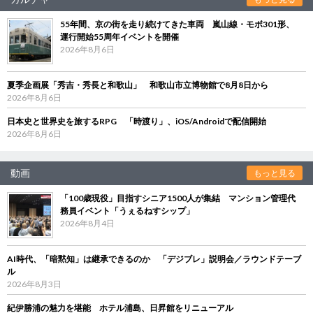
55年間、京の街を走り続けてきた車両 嵐山線・モボ301形、
運行開始55周年イベントを開催
2026年8月6日
夏季企画展「秀吉・秀長と和歌山」 和歌山市立博物館で8月8日から
2026年8月6日
日本史と世界史を旅するRPG 「時渡り」、iOS/Androidで配信開始
2026年8月6日
動画
もっと見る
「100歳現役」目指すシニア1500人が集結 マンション管理代
務員イベント「うぇるねすシップ」
2026年8月4日
AI時代、「暗黙知」は継承できるのか 「デジブレ」説明会／ラウンドテーブ
ル
2026年8月3日
紀伊勝浦の魅力を堪能 ホテル浦島、日昇館をリニューアル