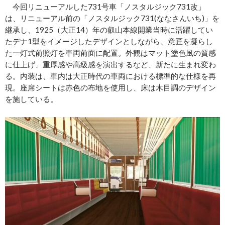
今回リニューアルした731号車「ノスタルジック731改」
は、リニューアル前の「ノスタルジック731(ななさんいち)」を
継承し、1925（大正14）年の叡山本線開業当時に活躍してい
たデナ1型をイメージしたデザインとしながら、意匠を凝らし
た一灯式前照灯を車両前面に配置。外観はマット塗色風の質感
に仕上げ、重厚感や高級感を演出するなど、新たに生まれ変わ
る。内装は、車内は大正時代の車両における標準的な仕様を再
現。座席シートは赤色の布地を使用し、床は木目調のデザイン
を施している。