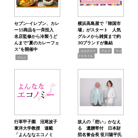
セブン‐イレブン、カレ
横浜高島屋で「韓国市
ー15商品を一斉投入
場」がスタート 人気
名店監修から冷製うど
グルメから雑貨まで約
んまで“夏のカレーフェ
30ブランドが集結
ス”を開催中
,
,
,
カルチャー
グルメ
ライ
フスタイル
,
グルメ
行革甲子園 沼尾波子
故人の「想い」かなえ
東洋大学教授 連載
る 遺贈寄付 日本財
「よんななエコノミ
団名誉会長 笹川陽平氏