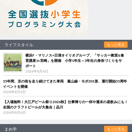
ライフスタイル
もっと見る
横浜F・マリノス×日清オイリオグループ、「サッカー教室&食
育講座 in 宮崎」を開催 小学1年生～3年生の身体づくりをサ
ポート
2026年8月6日
55年間、京の街を走り続けてきた車両 嵐山線・モボ301形、運行開始55周年
イベントを開催
2026年8月6日
【入場無料！大江戸ビール祭り2026秋】仕事帰りの一杯や週末の昼飲みにも！
全国のクラフトビールが大集合｜品川
2026年8月6日
まめ学
もっと見る