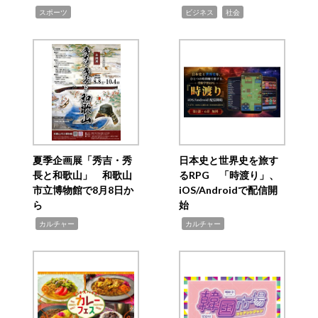
,
,
,
スポーツ
ビジネス
社会
夏季企画展「秀吉・秀
日本史と世界史を旅す
長と和歌山」 和歌山
るRPG 「時渡り」、
市立博物館で8月8日か
iOS/Androidで配信開
ら
始
,
,
カルチャー
カルチャー