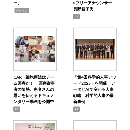
ー」
×フリーアナウンサー
長野智子氏
,
ビジネス
PR
CAR T細胞療法はチー
「第4回科学的人事アワ
ム医療だ！ 医療従事
ード2025」を開催 デ
者の情熱、患者さんの
ータとAIで変わる人事
思いを伝えるドキュメ
戦略 科学的人事の最
ンタリー動画を公開中
新事例
PR
PR