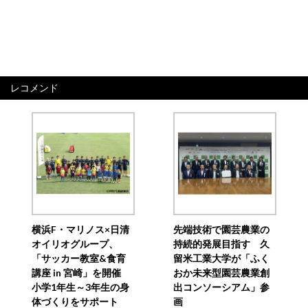
レコメンド
横浜F・マリノス×日清
先端技術で園芸農業の
オイリオグループ、
持続的発展目指す 久
「サッカー教室&食育
留米工業大学が「ふく
講座 in 宮崎」を開催
おか未来型園芸農業創
小学1年生～3年生の身
出コンソーシアム」参
体づくりをサポート
画