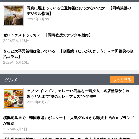
写真に埋まっている位置情報はおっかないのか 【岡嶋教授の
デジタル指南】
2026年7月22日
ゼロトラストって何？ 【岡嶋教授のデジタル指南】
2026年6月18日
きっと大平元首相は泣いている 【政眼鏡（せいがんきょう）－本田雅俊の政
治コラム】
2026年6月10日
グルメ
もっと見る
セブン‐イレブン、カレー15商品を一斉投入 名店監修から冷
製うどんまで“夏のカレーフェス”を開催中
2026年8月6日
横浜高島屋で「韓国市場」がスタート 人気グルメから雑貨まで約30ブランド
が集結
2026年8月5日