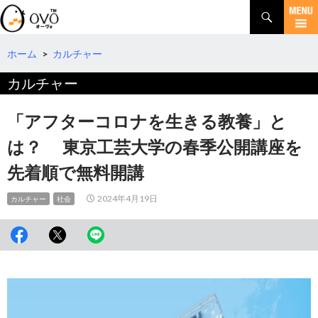
検
索
コ
ン
テ
ホーム
>
カルチャー
ン
カルチャー
ツ
へ
移
「アフターコロナを生きる教養」と
動
は？ 東京工芸大学の春季公開講座を
先着順で無料開講
2024年4月19日
カルチャー
社会