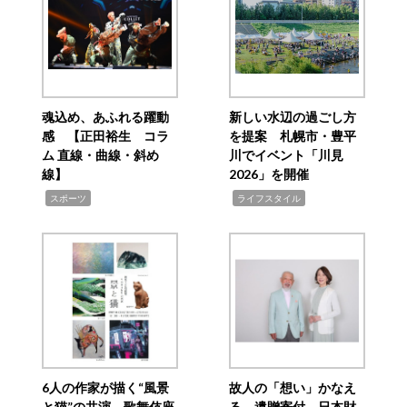
魂込め、あふれる躍動
新しい水辺の過ごし方
感 【正田裕生 コラ
を提案 札幌市・豊平
ム 直線・曲線・斜め
川でイベント「川見
線】
2026」を開催
,
,
スポーツ
ライフスタイル
6人の作家が描く“風景
故人の「想い」かなえ
と猫”の共演 歌舞伎座
る 遺贈寄付 日本財