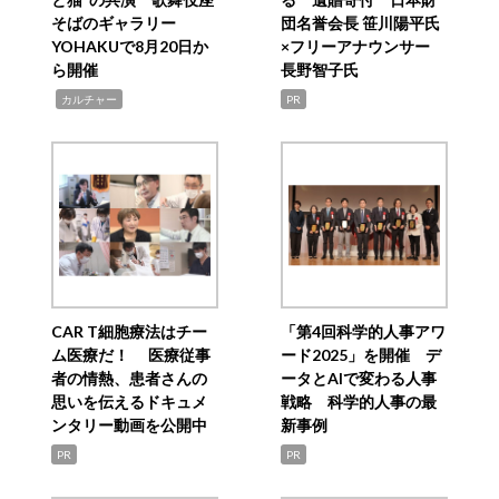
そばのギャラリー
団名誉会長 笹川陽平氏
YOHAKUで8月20日か
×フリーアナウンサー
ら開催
長野智子氏
,
カルチャー
PR
CAR T細胞療法はチー
「第4回科学的人事アワ
ム医療だ！ 医療従事
ード2025」を開催 デ
者の情熱、患者さんの
ータとAIで変わる人事
思いを伝えるドキュメ
戦略 科学的人事の最
ンタリー動画を公開中
新事例
PR
PR