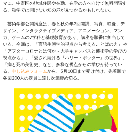
マに、中野区の地域住民や在勤、在学の方へ向けて無料開講す
る。独学では開けない知の扉が見つかるかもしれない。
芸術学部公開講座は、春と秋の年2回開講。写真、映像、デ
ザイン、インタラクティブメディア、アニメーション、マン
ガ、ゲームの7学科と基礎教育があり、講座を順番に担当して
いる。今回は、「言語生態学的視点から考えることばの力」 や
「アフターコロナとは何か～大学キャンパスと芸術学の学びの
視点から」、「愛され続ける『ハリー・ポッター』の世界」、
「病と死の美術史」など、多様な視点からの学びが待ってい
る。
申し込みフォーム
から、5月10日まで受け付け。先着順で
各回200人の定員に達し次第締め切る。