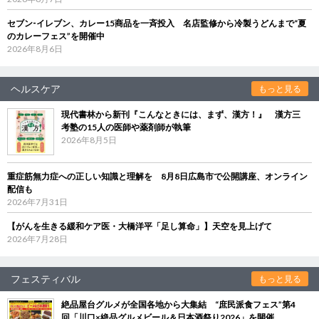
セブン‐イレブン、カレー15商品を一斉投入 名店監修から冷製うどんまで“夏
のカレーフェス”を開催中
2026年8月6日
ヘルスケア
もっと見る
現代書林から新刊『こんなときには、まず、漢方！』 漢方三
考塾の15人の医師や薬剤師が執筆
2026年8月5日
重症筋無力症への正しい知識と理解を 8月8日広島市で公開講座、オンライン
配信も
2026年7月31日
【がんを生きる緩和ケア医・大橋洋平「足し算命」】天空を見上げて
2026年7月28日
フェスティバル
もっと見る
絶品屋台グルメが全国各地から大集結 “庶民派食フェス”第4
回「川口×絶品グルメビール＆日本酒祭り2026」を開催