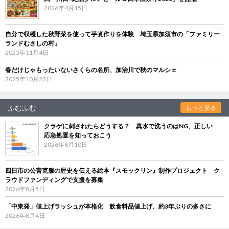
2026年4月15日
自分で収穫した秋野菜を使って芋煮作りを体験 埼玉県加須市の「ファミリー
ランドむさしの村」
2025年11月4日
春だけじゃもったいないさくらの名所、加治川で秋のマルシェ
2025年10月23日
ふむふむ
もっと見る
クラゲに刺されたらどうする？ 真水で洗うのはNG、正しい
応急処置を知っておこう
2026年8月10日
四日市の公害克服の歴史を伝える絵本『スモックリン』制作プロジェクト ク
ラウドファンディングで支援を募集
2026年8月5日
「中東発」値上げラッシュが本格化 飲食料品値上げ、約3年ぶりの多さに
2026年8月4日