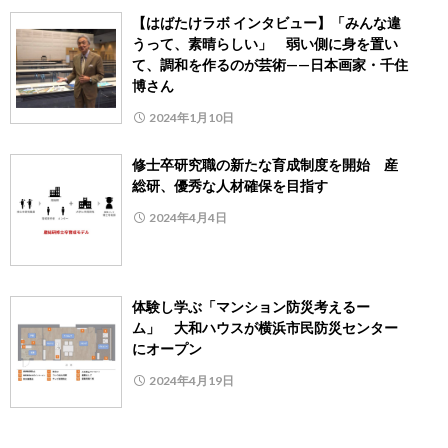
【はばたけラボ インタビュー】「みんな違
うって、素晴らしい」 弱い側に身を置い
て、調和を作るのが芸術——日本画家・千住
博さん
2024年1月10日
修士卒研究職の新たな育成制度を開始 産
総研、優秀な人材確保を目指す
2024年4月4日
体験し学ぶ「マンション防災考えるー
ム」 大和ハウスが横浜市民防災センター
にオープン
2024年4月19日