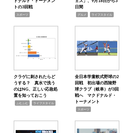
ドナルド・トーナメン
ェス」、9月18日から3
トの3回戦
日間
,
,
,
スポーツ
グルメ
ライフスタイル
クラゲに刺されたらど
全日本学童軟式野球の2
うする？ 真水で洗う
回戦 初出場の西陵野
のはNG、正しい応急処
球クラブ（岐阜）が3回
置を知っておこう
戦へ マクドナルド・
トーナメント
,
,
ふむふむ
ライフスタイル
,
スポーツ