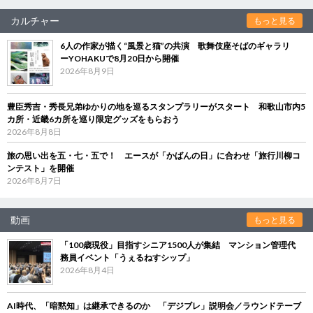
カルチャー
もっと見る
6人の作家が描く“風景と猫”の共演 歌舞伎座そばのギャラリ
ーYOHAKUで8月20日から開催
2026年8月9日
豊臣秀吉・秀長兄弟ゆかりの地を巡るスタンプラリーがスタート 和歌山市内5
カ所・近畿6カ所を巡り限定グッズをもらおう
2026年8月8日
旅の思い出を五・七・五で！ エースが「かばんの日」に合わせ「旅行川柳コ
ンテスト」を開催
2026年8月7日
動画
もっと見る
「100歳現役」目指すシニア1500人が集結 マンション管理代
務員イベント「うぇるねすシップ」
2026年8月4日
AI時代、「暗黙知」は継承できるのか 「デジブレ」説明会／ラウンドテーブ