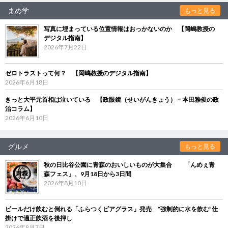
まめ学
もっと見る
写真に埋まっている位置情報はおっかないのか 【岡嶋教授の
デジタル指南】
2026年7月22日
ゼロトラストって何？ 【岡嶋教授のデジタル指南】
2026年6月18日
きっと大平元首相は泣いている 【政眼鏡（せいがんきょう）－本田雅俊の政
治コラム】
2026年6月10日
グルメ
もっと見る
秋の日比谷公園に青森のおいしいものが大集合 「んめぇ青
森フェス」、9月18日から3日間
2026年8月10日
ビールだけ飲むと倒れる「ふらつくビアグラス」発売 “強制的に水を飲む”仕
掛けで適正飲酒を後押し
2026年8月7日