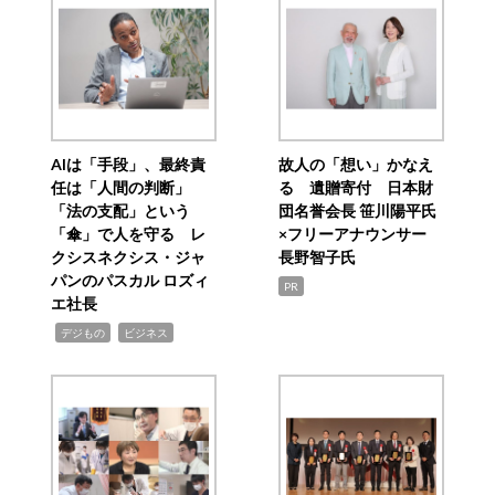
AIは「手段」、最終責
故人の「想い」かなえ
任は「人間の判断」
る 遺贈寄付 日本財
「法の支配」という
団名誉会長 笹川陽平氏
「傘」で人を守る レ
×フリーアナウンサー
クシスネクシス・ジャ
長野智子氏
パンのパスカル ロズィ
PR
エ社長
,
,
デジもの
ビジネス