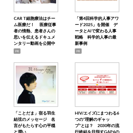
CAR T細胞療法はチー
「第4回科学的人事アワ
ム医療だ！ 医療従事
ード2025」を開催 デ
者の情熱、患者さんの
ータとAIで変わる人事
思いを伝えるドキュメ
戦略 科学的人事の最
ンタリー動画を公開中
新事例
PR
PR
「ことだま」宿る羽生
HIV/エイズにまつわる6
結弦のメッセージ 名
つの“理解のギャッ
言がもたらす心の平穏
プ”とは？ 2030年の流
と潤い
行終結を目指すGAP6の