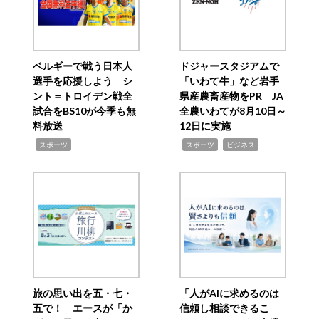
ベルギーで戦う日本人
ドジャースタジアムで
選手を応援しよう シ
「いわて牛」など岩手
ント＝トロイデン戦全
県産農畜産物をPR JA
試合をBS10が今季も無
全農いわてが8月10日～
料放送
12日に実施
,
,
,
スポーツ
スポーツ
ビジネス
旅の思い出を五・七・
「人がAIに求めるのは
五で！ エースが「か
信頼し相談できるこ