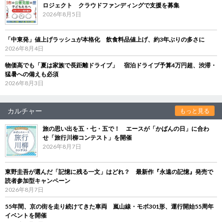
ロジェクト クラウドファンディングで支援を募集
2026年8月5日
「中東発」値上げラッシュが本格化 飲食料品値上げ、約3年ぶりの多さに
2026年8月4日
物価高でも「夏は家族で長距離ドライブ」 宿泊ドライブ予算4万円超、渋滞・
猛暑への備えも必須
2026年8月3日
カルチャー
もっと見る
旅の思い出を五・七・五で！ エースが「かばんの日」に合わ
せ「旅行川柳コンテスト」を開催
2026年8月7日
東野圭吾が選んだ「記憶に残る一文」はどれ？ 最新作『永遠の記憶』発売で
読者参加型キャンペーン
2026年8月7日
55年間、京の街を走り続けてきた車両 嵐山線・モボ301形、運行開始55周年
イベントを開催