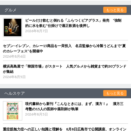
グルメ
もっと見る
ビールだけ飲むと倒れる「ふらつくビアグラス」発売 “強制
的に水を飲む”仕掛けで適正飲酒を後押し
2026年8月7日
セブン‐イレブン、カレー15商品を一斉投入 名店監修から冷製うどんまで“夏
のカレーフェス”を開催中
2026年8月6日
横浜高島屋で「韓国市場」がスタート 人気グルメから雑貨まで約30ブランド
が集結
2026年8月5日
ヘルスケア
もっと見る
現代書林から新刊『こんなときには、まず、漢方！』 漢方三
考塾の15人の医師や薬剤師が執筆
2026年8月5日
重症筋無力症への正しい知識と理解を 8月8日広島市で公開講座、オンライン