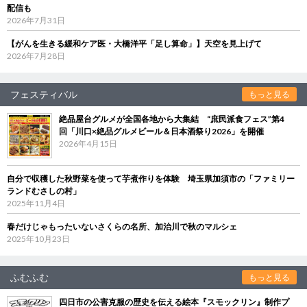
配信も
2026年7月31日
【がんを生きる緩和ケア医・大橋洋平「足し算命」】天空を見上げて
2026年7月28日
フェスティバル
もっと見る
絶品屋台グルメが全国各地から大集結 “庶民派食フェス”第4
回「川口×絶品グルメビール＆日本酒祭り2026」を開催
2026年4月15日
自分で収穫した秋野菜を使って芋煮作りを体験 埼玉県加須市の「ファミリー
ランドむさしの村」
2025年11月4日
春だけじゃもったいないさくらの名所、加治川で秋のマルシェ
2025年10月23日
ふむふむ
もっと見る
四日市の公害克服の歴史を伝える絵本『スモックリン』制作プ