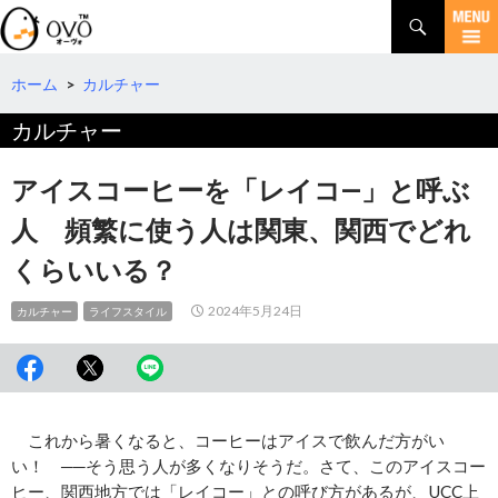
検
索
コ
ン
テ
ホーム
>
カルチャー
ン
カルチャー
ツ
へ
移
アイスコーヒーを「レイコ―」と呼ぶ
動
人 頻繁に使う人は関東、関西でどれ
くらいいる？
2024年5月24日
カルチャー
ライフスタイル
これから暑くなると、コーヒーはアイスで飲んだ方がい
い！ ──そう思う人が多くなりそうだ。さて、このアイスコー
ヒー、関西地方では「レイコー」との呼び方があるが、UCC上