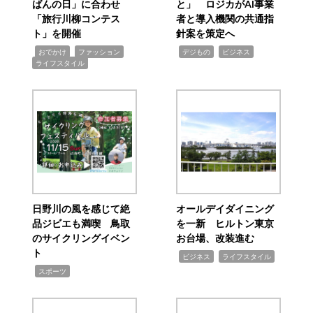
ばんの日」に合わせ
と」 ロジカがAI事業
「旅行川柳コンテス
者と導入機関の共通指
ト」を開催
針案を策定へ
,
,
,
,
,
おでかけ
ファッション
デジもの
ビジネス
ライフスタイル
日野川の風を感じて絶
オールデイダイニング
品ジビエも満喫 鳥取
を一新 ヒルトン東京
のサイクリングイベン
お台場、改装進む
ト
,
,
ビジネス
ライフスタイル
,
スポーツ