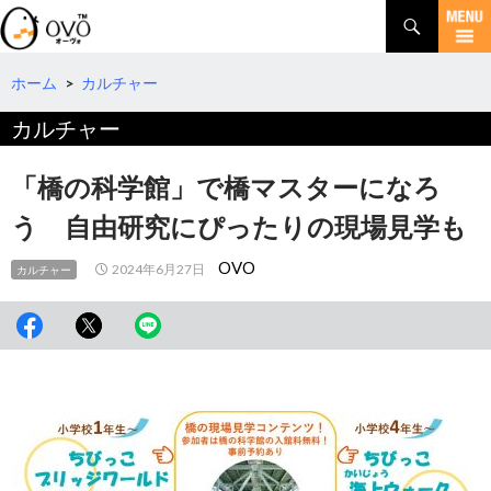
検
索
コ
ン
テ
ホーム
>
カルチャー
ン
カルチャー
ツ
へ
移
「橋の科学館」で橋マスターになろ
動
う 自由研究にぴったりの現場見学も
OVO
2024年6月27日
カルチャー