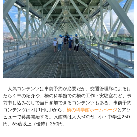
人気コンテンツは事前予約が必要だが、交通管理隊によるは
たらく車の紹介や、橋の科学館での橋の工作・実験室など、事
前申し込みなしで当日参加できるコンテンツもある。事前予約
コンテンツは7月1日(月)から、
橋の科学館ホームページ
とアソ
ビューで募集開始する。入館料は大人500円、小・中学生250
円、65歳以上（優待）350円。