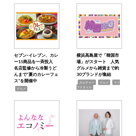
セブン‐イレブン、カレ
横浜高島屋で「韓国市
ー15商品を一斉投入
場」がスタート 人気
名店監修から冷製うど
グルメから雑貨まで約
んまで“夏のカレーフェ
30ブランドが集結
ス”を開催中
,
,
,
カルチャー
グルメ
ライ
フスタイル
,
グルメ