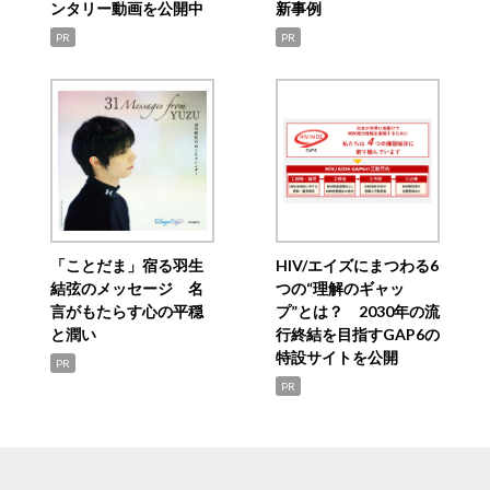
ンタリー動画を公開中
新事例
PR
PR
「ことだま」宿る羽生
HIV/エイズにまつわる6
結弦のメッセージ 名
つの“理解のギャッ
言がもたらす心の平穏
プ”とは？ 2030年の流
と潤い
行終結を目指すGAP6の
特設サイトを公開
PR
PR