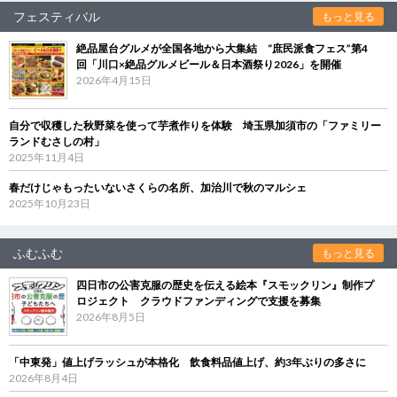
フェスティバル
もっと見る
絶品屋台グルメが全国各地から大集結 “庶民派食フェス”第4
回「川口×絶品グルメビール＆日本酒祭り2026」を開催
2026年4月15日
自分で収穫した秋野菜を使って芋煮作りを体験 埼玉県加須市の「ファミリー
ランドむさしの村」
2025年11月4日
春だけじゃもったいないさくらの名所、加治川で秋のマルシェ
2025年10月23日
ふむふむ
もっと見る
四日市の公害克服の歴史を伝える絵本『スモックリン』制作プ
ロジェクト クラウドファンディングで支援を募集
2026年8月5日
「中東発」値上げラッシュが本格化 飲食料品値上げ、約3年ぶりの多さに
2026年8月4日