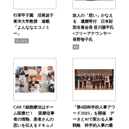
行革甲子園 沼尾波子
故人の「想い」かなえ
東洋大学教授 連載
る 遺贈寄付 日本財
「よんななエコノミ
団名誉会長 笹川陽平氏
ー」
×フリーアナウンサー
長野智子氏
,
ビジネス
PR
CAR T細胞療法はチー
「第4回科学的人事アワ
ム医療だ！ 医療従事
ード2025」を開催 デ
者の情熱、患者さんの
ータとAIで変わる人事
思いを伝えるドキュメ
戦略 科学的人事の最