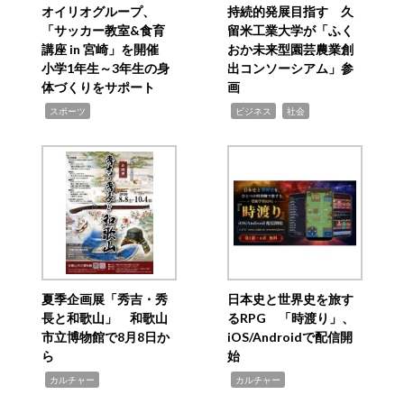
オイリオグループ、
持続的発展目指す 久
「サッカー教室&食育
留米工業大学が「ふく
講座 in 宮崎」を開催
おか未来型園芸農業創
小学1年生～3年生の身
出コンソーシアム」参
体づくりをサポート
画
,
,
,
スポーツ
ビジネス
社会
夏季企画展「秀吉・秀
日本史と世界史を旅す
長と和歌山」 和歌山
るRPG 「時渡り」、
市立博物館で8月8日か
iOS/Androidで配信開
ら
始
,
,
カルチャー
カルチャー