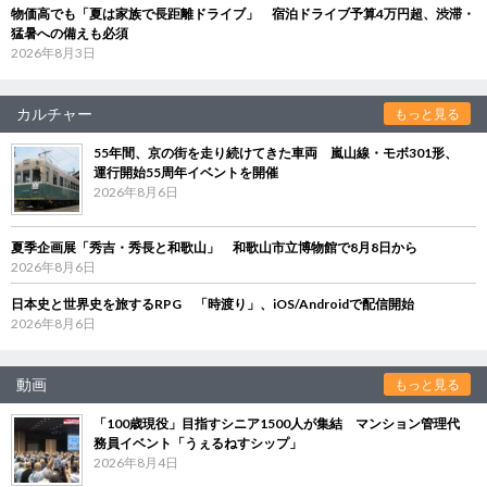
物価高でも「夏は家族で長距離ドライブ」 宿泊ドライブ予算4万円超、渋滞・
猛暑への備えも必須
2026年8月3日
カルチャー
もっと見る
55年間、京の街を走り続けてきた車両 嵐山線・モボ301形、
運行開始55周年イベントを開催
2026年8月6日
夏季企画展「秀吉・秀長と和歌山」 和歌山市立博物館で8月8日から
2026年8月6日
日本史と世界史を旅するRPG 「時渡り」、iOS/Androidで配信開始
2026年8月6日
動画
もっと見る
「100歳現役」目指すシニア1500人が集結 マンション管理代
務員イベント「うぇるねすシップ」
2026年8月4日