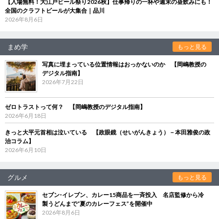
【入場無料！大江戸ビール祭り2026秋】仕事帰りの一杯や週末の昼飲みにも！
全国のクラフトビールが大集合｜品川
2026年8月6日
まめ学
もっと見る
写真に埋まっている位置情報はおっかないのか 【岡嶋教授の
デジタル指南】
2026年7月22日
ゼロトラストって何？ 【岡嶋教授のデジタル指南】
2026年6月18日
きっと大平元首相は泣いている 【政眼鏡（せいがんきょう）－本田雅俊の政
治コラム】
2026年6月10日
グルメ
もっと見る
セブン‐イレブン、カレー15商品を一斉投入 名店監修から冷
製うどんまで“夏のカレーフェス”を開催中
2026年8月6日