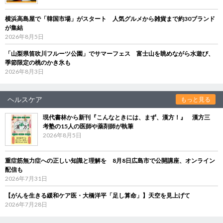
横浜高島屋で「韓国市場」がスタート 人気グルメから雑貨まで約30ブランド
が集結
2026年8月5日
「山梨県笛吹川フルーツ公園」でサマーフェス 富士山を眺めながら水遊び、
季節限定の桃のかき氷も
2026年8月3日
ヘルスケア
もっと見る
現代書林から新刊『こんなときには、まず、漢方！』 漢方三
考塾の15人の医師や薬剤師が執筆
2026年8月5日
重症筋無力症への正しい知識と理解を 8月8日広島市で公開講座、オンライン
配信も
2026年7月31日
【がんを生きる緩和ケア医・大橋洋平「足し算命」】天空を見上げて
2026年7月28日