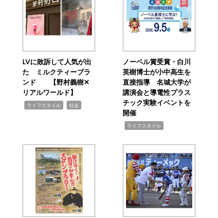
LVに敗訴して人気が出
ノーベル賞受賞・白川
た ミルクティーブラ
英樹博士が小中高生を
ンド 【野村義樹✕
直接指導 名城大学が
リアルワールド】
講演会と導電性プラス
チック実験イベントを
,
,
ライフスタイル
社会
開催
,
ライフスタイル