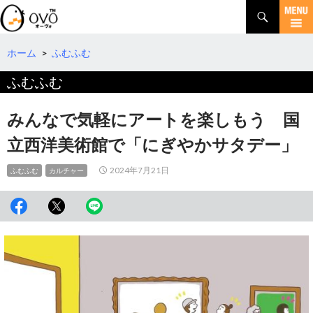
検
索
コ
ン
テ
ホーム
>
ふむふむ
ン
ふむふむ
ツ
へ
移
みんなで気軽にアートを楽しもう 国
動
立西洋美術館で「にぎやかサタデー」
2024年7月21日
ふむふむ
カルチャー