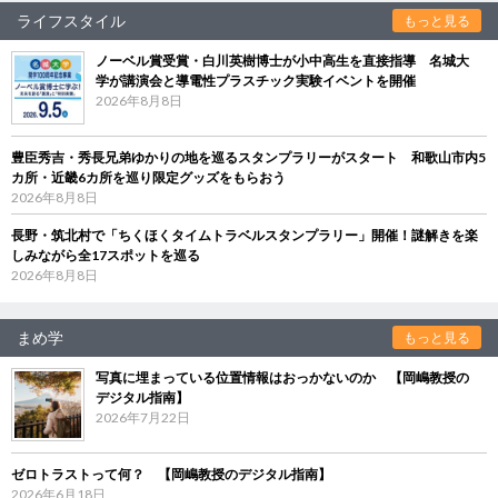
ライフスタイル
もっと見る
ノーベル賞受賞・白川英樹博士が小中高生を直接指導 名城大
学が講演会と導電性プラスチック実験イベントを開催
2026年8月8日
豊臣秀吉・秀長兄弟ゆかりの地を巡るスタンプラリーがスタート 和歌山市内5
カ所・近畿6カ所を巡り限定グッズをもらおう
2026年8月8日
長野・筑北村で「ちくほくタイムトラベルスタンプラリー」開催！謎解きを楽
しみながら全17スポットを巡る
2026年8月8日
まめ学
もっと見る
写真に埋まっている位置情報はおっかないのか 【岡嶋教授の
デジタル指南】
2026年7月22日
ゼロトラストって何？ 【岡嶋教授のデジタル指南】
2026年6月18日