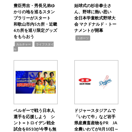
豊臣秀吉・秀長兄弟ゆ
始球式の杉谷拳士さ
かりの地を巡るスタン
ん、野球に熱い思い
プラリーがスタート
全日本学童軟式野球大
和歌山市内5カ所・近畿
会 マクドナルド・トー
6カ所を巡り限定グッズ
ナメントが開幕
をもらおう
,
スポーツ
,
,
カルチャー
ライフスタイ
ル
ベルギーで戦う日本人
ドジャースタジアムで
選手を応援しよう シ
「いわて牛」など岩手
ント＝トロイデン戦全
県産農畜産物をPR JA
試合をBS10が今季も無
全農いわてが8月10日～