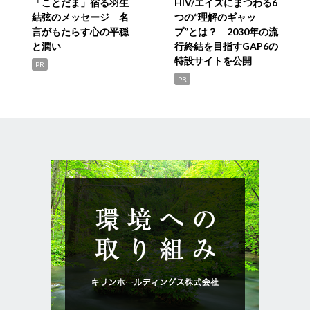
「ことだま」宿る羽生
HIV/エイズにまつわる6
結弦のメッセージ 名
つの“理解のギャッ
言がもたらす心の平穏
プ”とは？ 2030年の流
と潤い
行終結を目指すGAP6の
特設サイトを公開
PR
PR