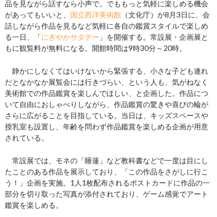
品を見ながら話すなら小声で。でももっと気軽に楽しめる機会
があってもいいと、
国立西洋美術館
（文化庁）が8月3日に、会
話しながら作品を見るなど気軽に各自の鑑賞スタイルで楽しめ
る一日、「
にぎやかサタデー
」を開催する。常設展・企画展と
もに観覧料が無料になる。開館時間は9時30分～20時。
静かにしなくてはいけないから緊張する、小さな子ども連れ
だとなかなか展覧会には行きづらい、という人も、気がねなく
美術館での作品鑑賞を楽しんでほしい、と企画した。作品につ
いて自由におしゃべりしながら、作品鑑賞の驚きや喜びの輪が
さらに広がることを目指している。当日は、キッズスペースや
授乳室も設置し、年齢を問わず作品鑑賞を楽しめる企画が用意
されている。
常設展では、モネの「睡蓮」など教科書などで一度は目にし
たことのある作品を展示しており、「この作品をさがしに行こ
う！」企画を実施。1人1枚配布されるポストカードに作品の一
部分を切り取った写真が添付されており、ゲーム感覚でアート
鑑賞を楽しめる。