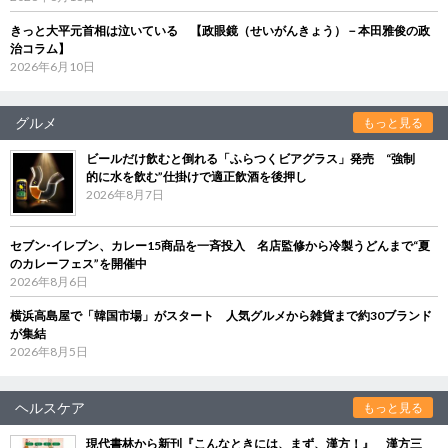
きっと大平元首相は泣いている 【政眼鏡（せいがんきょう）－本田雅俊の政
治コラム】
2026年6月10日
グルメ
もっと見る
ビールだけ飲むと倒れる「ふらつくビアグラス」発売 “強制
的に水を飲む”仕掛けで適正飲酒を後押し
2026年8月7日
セブン‐イレブン、カレー15商品を一斉投入 名店監修から冷製うどんまで“夏
のカレーフェス”を開催中
2026年8月6日
横浜高島屋で「韓国市場」がスタート 人気グルメから雑貨まで約30ブランド
が集結
2026年8月5日
ヘルスケア
もっと見る
現代書林から新刊『こんなときには、まず、漢方！』 漢方三