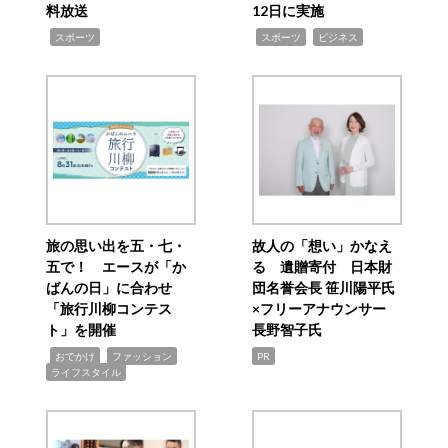
料放送
12日に実施
,
,
,
スポーツ
スポーツ
ビジネス
旅の思い出を五・七・
故人の「想い」かなえ
五で！ エースが「か
る 遺贈寄付 日本財
ばんの日」に合わせ
団名誉会長 笹川陽平氏
「旅行川柳コンテス
×フリーアナウンサー
ト」を開催
長野智子氏
,
,
,
おでかけ
ファッション
PR
ライフスタイル