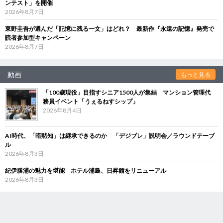
ンテスト」を開催
2026年8月7日
東野圭吾が選んだ「記憶に残る一文」はどれ？ 最新作『永遠の記憶』発売で
読者参加型キャンペーン
2026年8月7日
動画
もっと見る
「100歳現役」目指すシニア1500人が集結 マンション管理代
務員イベント「うぇるねすシップ」
2026年8月4日
AI時代、「暗黙知」は継承できるのか 「デジブレ」説明会／ラウンドテーブ
ル
2026年8月3日
紀伊勝浦の魅力を堪能 ホテル浦島、日昇館をリニューアル
2026年8月3日