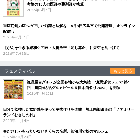
考塾の15人の医師や薬剤師が執筆
2026年8月5日
重症筋無力症への正しい知識と理解を 8月8日広島市で公開講座、オンライン
配信も
2026年7月31日
【がんを生きる緩和ケア医・大橋洋平「足し算命」】天空を見上げて
2026年7月28日
フェスティバル
もっと見る
絶品屋台グルメが全国各地から大集結 “庶民派食フェス”第4
回「川口×絶品グルメビール＆日本酒祭り2026」を開催
2026年4月15日
自分で収穫した秋野菜を使って芋煮作りを体験 埼玉県加須市の「ファミリー
ランドむさしの村」
2025年11月4日
春だけじゃもったいないさくらの名所、加治川で秋のマルシェ
2025年10月23日