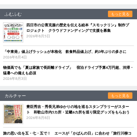
ふむふむ
もっと見る
四日市の公害克服の歴史を伝える絵本『スモックリン』制作プ
ロジェクト クラウドファンディングで支援を募集
2026年8月5日
「中東発」値上げラッシュが本格化 飲食料品値上げ、約3年ぶりの多さに
2026年8月4日
物価高でも「夏は家族で長距離ドライブ」 宿泊ドライブ予算4万円超、渋滞・
猛暑への備えも必須
2026年8月3日
カルチャー
もっと見る
豊臣秀吉・秀長兄弟ゆかりの地を巡るスタンプラリーがスター
ト 和歌山市内5カ所・近畿6カ所を巡り限定グッズをもらおう
2026年8月8日
旅の思い出を五・七・五で！ エースが「かばんの日」に合わせ「旅行川柳コ