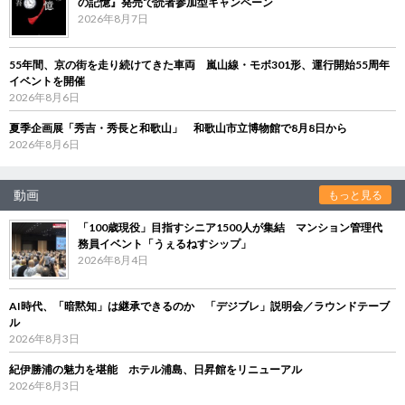
の記憶』発売で読者参加型キャンペーン
2026年8月7日
55年間、京の街を走り続けてきた車両 嵐山線・モボ301形、運行開始55周年
イベントを開催
2026年8月6日
夏季企画展「秀吉・秀長と和歌山」 和歌山市立博物館で8月8日から
2026年8月6日
動画
もっと見る
「100歳現役」目指すシニア1500人が集結 マンション管理代
務員イベント「うぇるねすシップ」
2026年8月4日
AI時代、「暗黙知」は継承できるのか 「デジブレ」説明会／ラウンドテーブ
ル
2026年8月3日
紀伊勝浦の魅力を堪能 ホテル浦島、日昇館をリニューアル
2026年8月3日