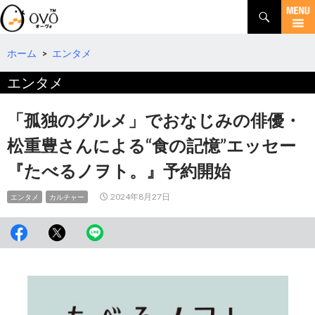
検
索
コ
ン
テ
ホーム
>
エンタメ
ン
エンタメ
ツ
へ
移
「孤独のグルメ」でおなじみの俳優・
動
松重豊さんによる“食の記憶”エッセー
『たべるノヲト。』予約開始
2024年8月27日
エンタメ
カルチャー