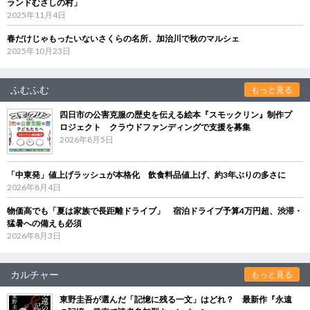
ランドむさしの村」
2025年11月4日
春だけじゃもったいないさくらの名所、加治川で秋のマルシェ
2025年10月23日
ふむふむ
もっと見る
四日市の公害克服の歴史を伝える絵本『スモックリン』制作プ
ロジェクト クラウドファンディングで支援を募集
2026年8月5日
「中東発」値上げラッシュが本格化 飲食料品値上げ、約3年ぶりの多さに
2026年8月4日
物価高でも「夏は家族で長距離ドライブ」 宿泊ドライブ予算4万円超、渋滞・
猛暑への備えも必須
2026年8月3日
カルチャー
もっと見る
東野圭吾が選んだ「記憶に残る一文」はどれ？ 最新作『永遠