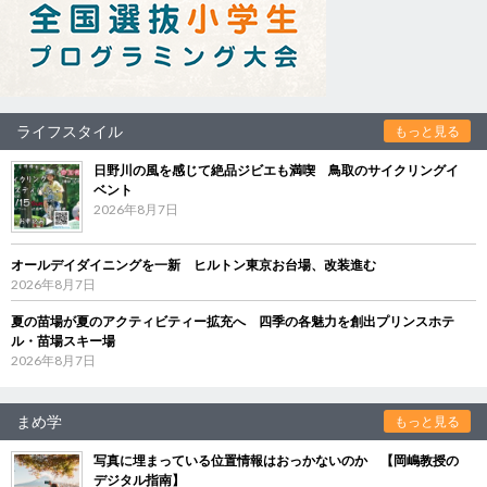
ライフスタイル
もっと見る
日野川の風を感じて絶品ジビエも満喫 鳥取のサイクリングイ
ベント
2026年8月7日
オールデイダイニングを一新 ヒルトン東京お台場、改装進む
2026年8月7日
夏の苗場が夏のアクティビティー拡充へ 四季の各魅力を創出プリンスホテ
ル・苗場スキー場
2026年8月7日
まめ学
もっと見る
写真に埋まっている位置情報はおっかないのか 【岡嶋教授の
デジタル指南】