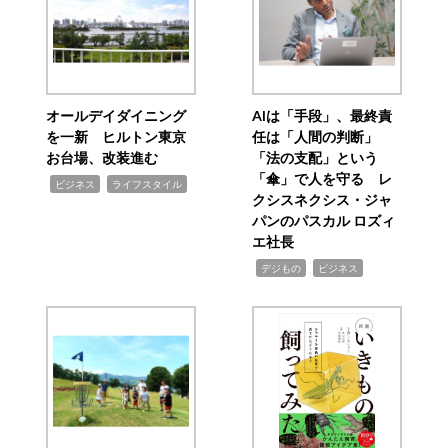
オールデイダイニング
AIは「手段」、最終責
を一新 ヒルトン東京
任は「人間の判断」
お台場、改装進む
「法の支配」という
「傘」で人を守る レ
,
,
ビジネス
ライフスタイル
クシスネクシス・ジャ
パンのパスカル ロズィ
エ社長
,
,
デジもの
ビジネス