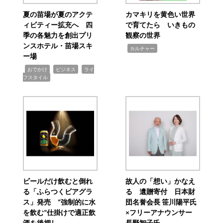
夏の苗場が夏のアクテ
カマキリを黄色い世界
ィビティー拡充へ 四
で育てたら いきもの
季の各魅力を創出プリ
観察の世界
ンスホテル・苗場スキ
,
カルチャー
ー場
,
,
,
おでかけ
ビジネス
ライ
フスタイル
ビールだけ飲むと倒れ
故人の「想い」かなえ
る「ふらつくビアグラ
る 遺贈寄付 日本財
ス」発売 “強制的に水
団名誉会長 笹川陽平氏
を飲む”仕掛けで適正飲
×フリーアナウンサー
酒を後押し
長野智子氏