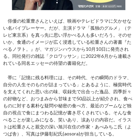
俳優の松重豊さんといえば、映画やテレビドラマに欠かせな
い名バイプレーヤー。だが、主演ドラマ「孤独のグルメ」（テ
レビ東京系）を真っ先に思い浮かべる人も多いだろう。そのせ
いか、食通のイメージが広く浸透している松重さんの著書『た
べるノヲト。』が、マガジンハウスから10月10日に発売され
る。同社発行の雑誌「クロワッサン」に2022年6月から連載さ
れている同名エッセーの待望の書籍化だ。
帯に「記憶に残る料理には、その時代、その瞬間のドラマ、
自分の人生そのものが詰まっている」とあるように、極貧時代
を支えてくれた思い出の味、収録先で出合った逸品、四季折々
の好物など、おつまみから甘味まで50品以上が紹介され、食べ
ものに対する素朴な疑問や秘密の食べ方、最近のブームなど独
自の視点で食にまつわる記憶が書き尽くされている。そんな食
べることが楽しみになる、笑いあり、涙ありの内容だ。イラス
トは松重さんと親交の深い旭川在住の作家・あべみちこ氏（よ
つば舎）、写真は伊藤彰紀氏(aosora)が担当している。