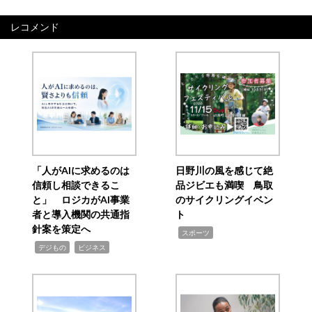
レコメンド
「人がAIに求めるのは
日野川の風を感じて絶
信頼し相談できるこ
品ジビエも満喫 鳥取
と」 ロジカがAI事業
のサイクリングイベン
者と導入機関の共通指
ト
針案を策定へ
,
スポーツ
,
,
デジもの
ビジネス