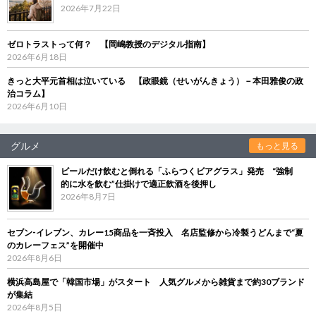
2026年7月22日
ゼロトラストって何？ 【岡嶋教授のデジタル指南】
2026年6月18日
きっと大平元首相は泣いている 【政眼鏡（せいがんきょう）－本田雅俊の政
治コラム】
2026年6月10日
グルメ
もっと見る
ビールだけ飲むと倒れる「ふらつくビアグラス」発売 “強制
的に水を飲む”仕掛けで適正飲酒を後押し
2026年8月7日
セブン‐イレブン、カレー15商品を一斉投入 名店監修から冷製うどんまで“夏
のカレーフェス”を開催中
2026年8月6日
横浜高島屋で「韓国市場」がスタート 人気グルメから雑貨まで約30ブランド
が集結
2026年8月5日