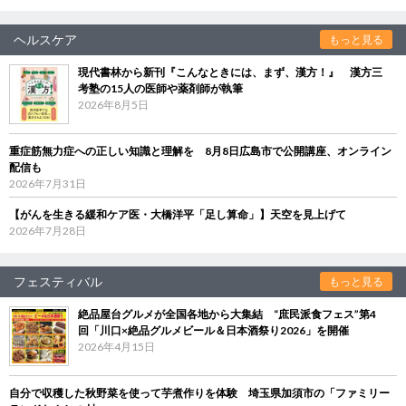
ヘルスケア
もっと見る
現代書林から新刊『こんなときには、まず、漢方！』 漢方三
考塾の15人の医師や薬剤師が執筆
2026年8月5日
重症筋無力症への正しい知識と理解を 8月8日広島市で公開講座、オンライン
配信も
2026年7月31日
【がんを生きる緩和ケア医・大橋洋平「足し算命」】天空を見上げて
2026年7月28日
フェスティバル
もっと見る
絶品屋台グルメが全国各地から大集結 “庶民派食フェス”第4
回「川口×絶品グルメビール＆日本酒祭り2026」を開催
2026年4月15日
自分で収穫した秋野菜を使って芋煮作りを体験 埼玉県加須市の「ファミリー