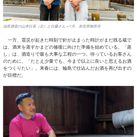
油長酒造の山本社長（左）と白藤さん＝7月、奈良県御所市
一方、震災が起きた時刻で針が止まった時計がまだ残る蔵で
は、酒米を蒸すかまどの修復に向けた準備を始めている。「蒸
し」は、酒造りで最も大事な工程の一つ。待っているお客さん
のために、「たとえ少量でも、今まで以上に良いと思えるお酒
をつくりたい」。来春には、輪島で仕込んだお酒を再び出すの
が目標だ。