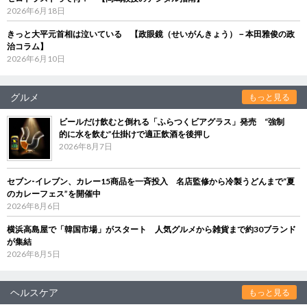
2026年6月18日
きっと大平元首相は泣いている 【政眼鏡（せいがんきょう）－本田雅俊の政
治コラム】
2026年6月10日
グルメ
もっと見る
ビールだけ飲むと倒れる「ふらつくビアグラス」発売 “強制
的に水を飲む”仕掛けで適正飲酒を後押し
2026年8月7日
セブン‐イレブン、カレー15商品を一斉投入 名店監修から冷製うどんまで“夏
のカレーフェス”を開催中
2026年8月6日
横浜高島屋で「韓国市場」がスタート 人気グルメから雑貨まで約30ブランド
が集結
2026年8月5日
ヘルスケア
もっと見る