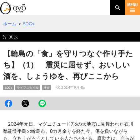
検
索
コ
ン
テ
ホーム
>
SDGs
ン
SDGs
ツ
へ
移
【輪島の「食」を守りつなぐ作り手た
動
ち】（1） 震災に屈せず、おいしい
酒を、しょうゆを、再びここから
2024年9月4日
SDGs
ライフスタイル
社会
2024年元日、マグニチュード7.6の大地震に見舞われた石川
県能登半島の輪島市。8カ月余りを経た今、傷を負いながら
も、立ち上がろうとしている人たちがいる。原動力は、自らが