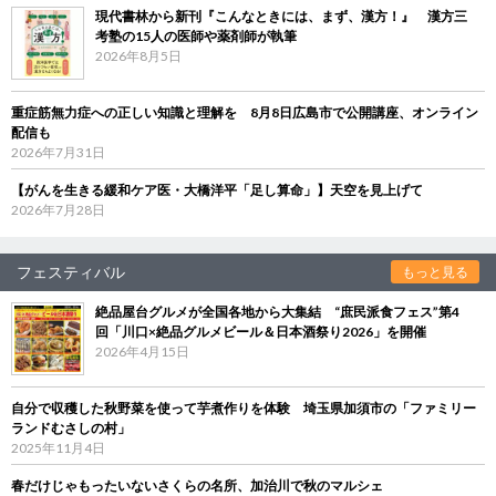
現代書林から新刊『こんなときには、まず、漢方！』 漢方三
考塾の15人の医師や薬剤師が執筆
2026年8月5日
重症筋無力症への正しい知識と理解を 8月8日広島市で公開講座、オンライン
配信も
2026年7月31日
【がんを生きる緩和ケア医・大橋洋平「足し算命」】天空を見上げて
2026年7月28日
フェスティバル
もっと見る
絶品屋台グルメが全国各地から大集結 “庶民派食フェス”第4
回「川口×絶品グルメビール＆日本酒祭り2026」を開催
2026年4月15日
自分で収穫した秋野菜を使って芋煮作りを体験 埼玉県加須市の「ファミリー
ランドむさしの村」
2025年11月4日
春だけじゃもったいないさくらの名所、加治川で秋のマルシェ