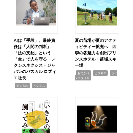
AIは「手段」、最終責
夏の苗場が夏のアクテ
任は「人間の判断」
ィビティー拡充へ 四
「法の支配」という
季の各魅力を創出プリ
「傘」で人を守る レ
ンスホテル・苗場スキ
クシスネクシス・ジャ
ー場
パンのパスカル ロズィ
,
,
,
おでかけ
ビジネス
ライ
エ社長
フスタイル
,
,
デジもの
ビジネス