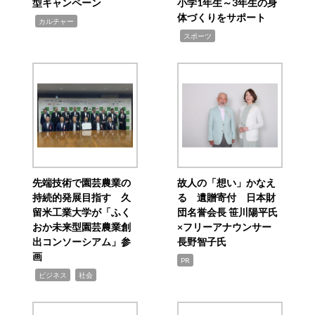
型キャンペーン
小学1年生～3年生の身
体づくりをサポート
,
カルチャー
,
スポーツ
先端技術で園芸農業の
故人の「想い」かなえ
持続的発展目指す 久
る 遺贈寄付 日本財
留米工業大学が「ふく
団名誉会長 笹川陽平氏
おか未来型園芸農業創
×フリーアナウンサー
出コンソーシアム」参
長野智子氏
画
PR
,
,
ビジネス
社会