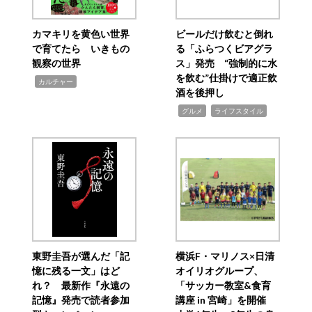
カマキリを黄色い世界
ビールだけ飲むと倒れ
で育てたら いきもの
る「ふらつくビアグラ
観察の世界
ス」発売 “強制的に水
を飲む”仕掛けで適正飲
,
カルチャー
酒を後押し
,
,
グルメ
ライフスタイル
東野圭吾が選んだ「記
横浜F・マリノス×日清
憶に残る一文」はど
オイリオグループ、
れ？ 最新作『永遠の
「サッカー教室&食育
記憶』発売で読者参加
講座 in 宮崎」を開催