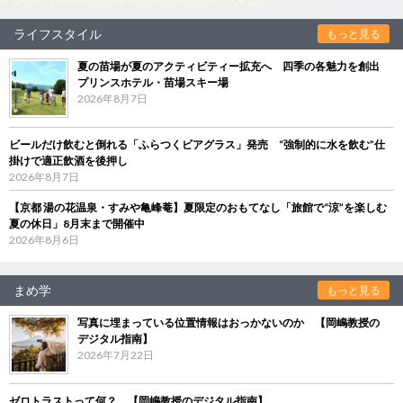
ライフスタイル
もっと見る
夏の苗場が夏のアクティビティー拡充へ 四季の各魅力を創出
プリンスホテル・苗場スキー場
2026年8月7日
ビールだけ飲むと倒れる「ふらつくビアグラス」発売 “強制的に水を飲む”仕
掛けで適正飲酒を後押し
2026年8月7日
【京都 湯の花温泉・すみや亀峰菴】夏限定のおもてなし「旅館で“涼”を楽しむ
夏の休日」8月末まで開催中
2026年8月6日
まめ学
もっと見る
写真に埋まっている位置情報はおっかないのか 【岡嶋教授の
デジタル指南】
2026年7月22日
ゼロトラストって何？ 【岡嶋教授のデジタル指南】