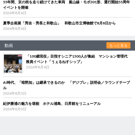
55年間、京の街を走り続けてきた車両 嵐山線・モボ301形、運行開始55周年
イベントを開催
2026年8月6日
夏季企画展「秀吉・秀長と和歌山」 和歌山市立博物館で8月8日から
2026年8月6日
動画
もっと見る
「100歳現役」目指すシニア1500人が集結 マンション管理代
務員イベント「うぇるねすシップ」
2026年8月4日
AI時代、「暗黙知」は継承できるのか 「デジブレ」説明会／ラウンドテーブ
ル
2026年8月3日
紀伊勝浦の魅力を堪能 ホテル浦島、日昇館をリニューアル
2026年8月3日