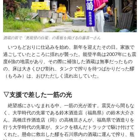
酒蔵の前で「奥能登の白菊」の看板を掲げる白藤喜一さん
いつもどおりに仕込みを始め、新年を迎えたその日。家族で
過ごしていたところに揺れが襲った。能登半島は2007年にも震
度6強の地震があり、その際に補強した酒蔵は無事だったもの
の、床は大きくひび割れ、タンクで搾りを待つばかりだった醪
（もろみ）は、おびただしく流れ出していた。
▽支援で差した一筋の光
絶望感にさいなまれる中、一筋の光が差す。震災から間もな
く、大学時代の先輩である鈴木酒造店（福島県）の鈴木大介さ
ん、高橋庄作酒造店（同）の高橋亘さんが、福島県で酒造りを
行う大学時代の先輩が、タンクを積んだトラックで駆け付けて
くれた。懸命に救出した醪を石川県内の酒蔵に運んで搾り、瓶