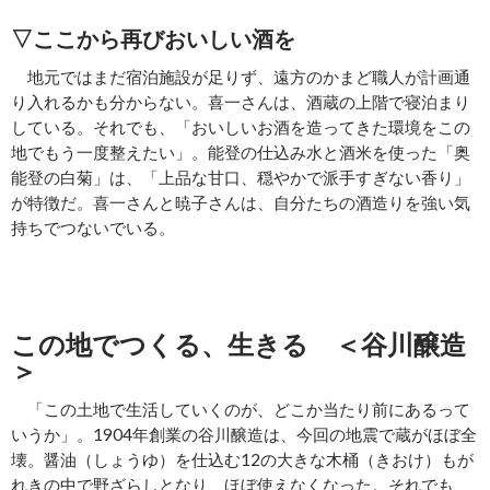
▽ここから再びおいしい酒を
地元ではまだ宿泊施設が足りず、遠方のかまど職人が計画通
り入れるかも分からない。喜一さんは、酒蔵の上階で寝泊まり
している。それでも、「おいしいお酒を造ってきた環境をこの
地でもう一度整えたい」。能登の仕込み水と酒米を使った「奥
能登の白菊」は、「上品な甘口、穏やかで派手すぎない香り」
が特徴だ。喜一さんと暁子さんは、自分たちの酒造りを強い気
持ちでつないでいる。
この地でつくる、生きる ＜谷川醸造
＞
「この土地で生活していくのが、どこか当たり前にあるって
いうか」。1904年創業の谷川醸造は、今回の地震で蔵がほぼ全
壊。醤油（しょうゆ）を仕込む12の大きな木桶（きおけ）もが
れきの中で野ざらしとなり、ほぼ使えなくなった。それでも、