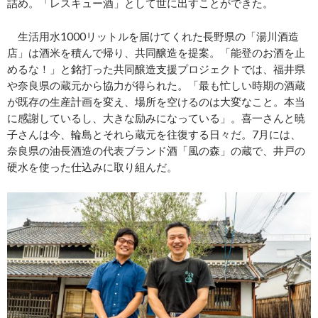
詰め。「レスキュー酒」として世に出すことができた。
生活用水1000リットルを届けてくれた長野県の「湯川酒造
店」は酒米を積んで帰り、共同醸造を提案。「能登のお酒を止
めるな！」と銘打った共同醸造支援プロジェクトでは、福井県
や奈良県の蔵元から協力が得られた。「最も忙しい時期の酒蔵
が既存の生産計画を変え、場所を空けるのは大変なこと。本当
に感謝しているし、大きな励みになっている」。喜一さんと暁
子さんは今、輪島とそれら蔵元を往復する日々だ。7月には、
奈良県の油長酒造の代表ブランド酒「風の森」の蔵で、井戸の
硬水を使った仕込みに取り組んだ。