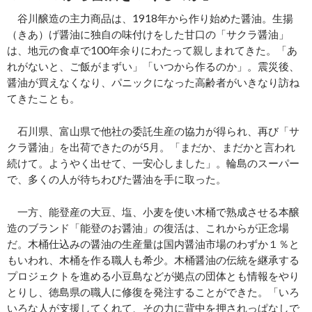
谷川醸造の主力商品は、1918年から作り始めた醤油。生揚
（きあ）げ醤油に独自の味付けをした甘口の「サクラ醤油」
は、地元の食卓で100年余りにわたって親しまれてきた。「あ
れがないと、ご飯がまずい」「いつから作るのか」。震災後、
醤油が買えなくなり、パニックになった高齢者がいきなり訪ね
てきたことも。
石川県、富山県で他社の委託生産の協力が得られ、再び「サ
クラ醤油」を出荷できたのが5月。「まだか、まだかと言われ
続けて。ようやく出せて、一安心しました」。輪島のスーパー
で、多くの人が待ちわびた醤油を手に取った。
一方、能登産の大豆、塩、小麦を使い木桶で熟成させる本醸
造のブランド「能登のお醤油」の復活は、これからが正念場
だ。木桶仕込みの醤油の生産量は国内醤油市場のわずか１％と
もいわれ、木桶を作る職人も希少。木桶醤油の伝統を継承する
プロジェクトを進める小豆島などが拠点の団体とも情報をやり
とりし、徳島県の職人に修復を発注することができた。「いろ
いろな人が支援してくれて、その力に背中を押されっぱなしで