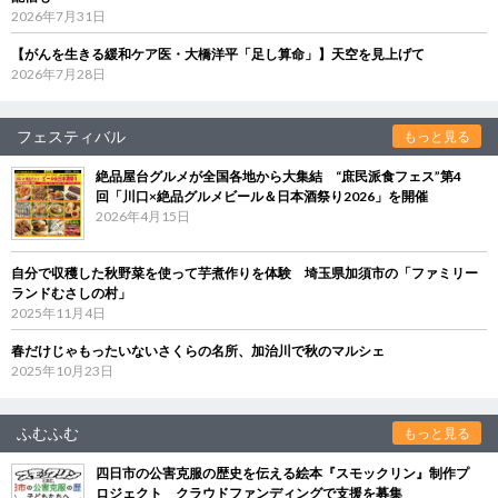
2026年7月31日
【がんを生きる緩和ケア医・大橋洋平「足し算命」】天空を見上げて
2026年7月28日
フェスティバル
もっと見る
絶品屋台グルメが全国各地から大集結 “庶民派食フェス”第4
回「川口×絶品グルメビール＆日本酒祭り2026」を開催
2026年4月15日
自分で収穫した秋野菜を使って芋煮作りを体験 埼玉県加須市の「ファミリー
ランドむさしの村」
2025年11月4日
春だけじゃもったいないさくらの名所、加治川で秋のマルシェ
2025年10月23日
ふむふむ
もっと見る
四日市の公害克服の歴史を伝える絵本『スモックリン』制作プ
ロジェクト クラウドファンディングで支援を募集