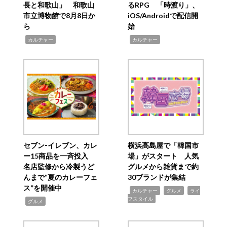
長と和歌山」 和歌山
るRPG 「時渡り」、
市立博物館で8月8日か
iOS/Androidで配信開
ら
始
,
,
カルチャー
カルチャー
セブン‐イレブン、カレ
横浜高島屋で「韓国市
ー15商品を一斉投入
場」がスタート 人気
名店監修から冷製うど
グルメから雑貨まで約
んまで“夏のカレーフェ
30ブランドが集結
ス”を開催中
,
,
,
カルチャー
グルメ
ライ
フスタイル
,
グルメ