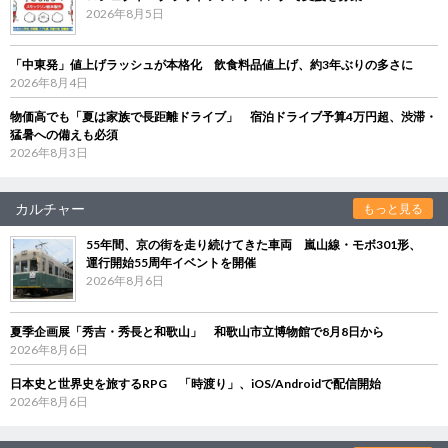
2026年8月5日
「中東発」値上げラッシュが本格化 飲食料品値上げ、約3年ぶりの多さに
2026年8月4日
物価高でも「夏は家族で長距離ドライブ」 宿泊ドライブ予算4万円超、渋滞・
猛暑への備えも必須
2026年8月3日
カルチャー
もっと見る
55年間、京の街を走り続けてきた車両 嵐山線・モボ301形、
運行開始55周年イベントを開催
2026年8月6日
夏季企画展「秀吉・秀長と和歌山」 和歌山市立博物館で8月8日から
2026年8月6日
日本史と世界史を旅するRPG 「時渡り」、iOS/Androidで配信開始
2026年8月6日