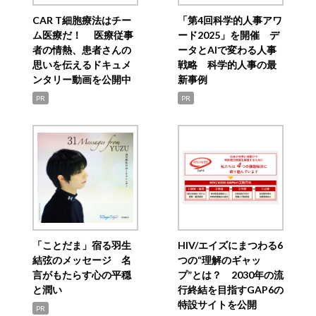
CAR T細胞療法はチー
「第4回科学的人事アワ
ム医療だ！ 医療従事
ード2025」を開催 デ
者の情熱、患者さんの
ータとAIで変わる人事
思いを伝えるドキュメ
戦略 科学的人事の最
ンタリー動画を公開中
新事例
PR
PR
「ことだま」宿る羽生
HIV/エイズにまつわる6
結弦のメッセージ 名
つの“理解のギャッ
言がもたらす心の平穏
プ”とは？ 2030年の流
と潤い
行終結を目指すGAP6の
特設サイトを公開
PR