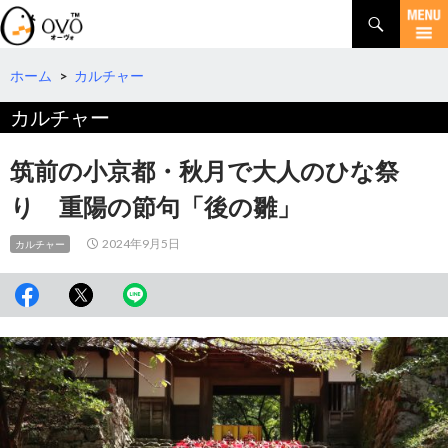
検
索
コ
ン
テ
ホーム
>
カルチャー
ン
カルチャー
ツ
へ
移
筑前の小京都・秋月で大人のひな祭
動
り 重陽の節句「後の雛」
2024年9月5日
カルチャー