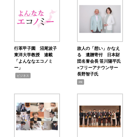
行革甲子園 沼尾波子
故人の「想い」かなえ
東洋大学教授 連載
る 遺贈寄付 日本財
「よんななエコノミ
団名誉会長 笹川陽平氏
ー」
×フリーアナウンサー
長野智子氏
,
ビジネス
PR