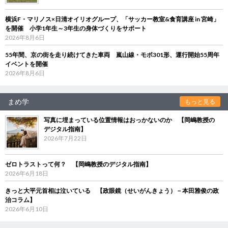
横浜F・マリノス×日清オイリオグループ、「サッカー教室&食育講座 in 宮崎」
を開催 小学1年生～3年生の身体づくりをサポート
2026年8月6日
55年間、京の街を走り続けてきた車両 嵐山線・モボ301形、運行開始55周年
イベントを開催
2026年8月6日
まめ学
もっと見る
写真に埋まっている位置情報はおっかないのか 【岡嶋教授の
デジタル指南】
2026年7月22日
ゼロトラストって何？ 【岡嶋教授のデジタル指南】
2026年6月18日
きっと大平元首相は泣いている 【政眼鏡（せいがんきょう）－本田雅俊の政
治コラム】
2026年6月10日