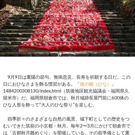
9月9日は重陽の節句。無病息災、長寿を祈願する日だ。この
日におひなさまを飾る慣習がある。「
後の雛（ひな）
」
1484200308130/index.html（筑後地区観光協議会・福岡県久
留米市）だ。福岡県朝倉市では、秋月城跡長屋門前に600体の
ひな人形を飾って“大人のひな祭り”を楽しむ。
四季折々のさまざまな自然の風景、城下町としての歴史をつ
むいできた筑前の小京都・秋月。毎年2〜3月にかけて朝倉市で
は「古都秋月雛めぐり」を開催している。その前準備として重