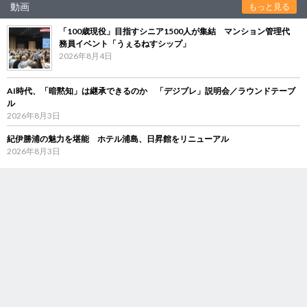
動画
もっと見る
「100歳現役」目指すシニア1500人が集結 マンション管理代
務員イベント「うぇるねすシップ」
2026年8月4日
AI時代、「暗黙知」は継承できるのか 「デジブレ」説明会／ラウンドテーブ
ル
2026年8月3日
紀伊勝浦の魅力を堪能 ホテル浦島、日昇館をリニューアル
2026年8月3日