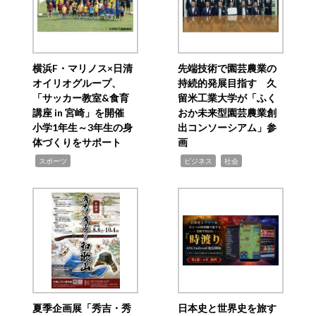
横浜F・マリノス×日清
先端技術で園芸農業の
オイリオグループ、
持続的発展目指す 久
「サッカー教室&食育
留米工業大学が「ふく
講座 in 宮崎」を開催
おか未来型園芸農業創
小学1年生～3年生の身
出コンソーシアム」参
体づくりをサポート
画
,
,
,
スポーツ
ビジネス
社会
夏季企画展「秀吉・秀
日本史と世界史を旅す