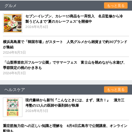
グルメ
もっと見る
セブン‐イレブン、カレー15商品を一斉投入 名店監修から冷
製うどんまで“夏のカレーフェス”を開催中
2026年8月6日
横浜高島屋で「韓国市場」がスタート 人気グルメから雑貨まで約30ブランド
が集結
2026年8月5日
「山梨県笛吹川フルーツ公園」でサマーフェス 富士山を眺めながら水遊び、
季節限定の桃のかき氷も
2026年8月3日
ヘルスケア
もっと見る
現代書林から新刊『こんなときには、まず、漢方！』 漢方三
考塾の15人の医師や薬剤師が執筆
2026年8月5日
重症筋無力症への正しい知識と理解を 8月8日広島市で公開講座、オンライン
配信も