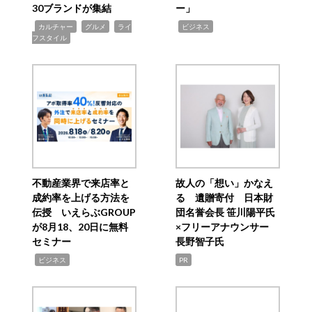
30ブランドが集結
ー」
,
,
,
,
カルチャー
グルメ
ライ
ビジネス
フスタイル
不動産業界で来店率と
故人の「想い」かなえ
成約率を上げる方法を
る 遺贈寄付 日本財
伝授 いえらぶGROUP
団名誉会長 笹川陽平氏
が8月18、20日に無料
×フリーアナウンサー
セミナー
長野智子氏
,
ビジネス
PR