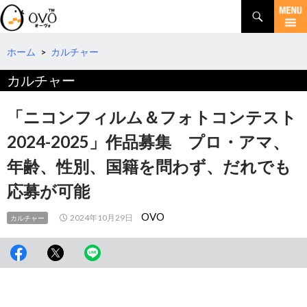
検
索
コ
ン
テ
ホーム
>
カルチャー
ン
カルチャー
ツ
へ
移
「ニコンフィルム＆フォトコンテスト
動
2024-2025」作品募集 プロ・アマ、
年齢、性別、国籍を問わず、だれでも
応募が可能
OVO
2024年10月29日
カルチャー