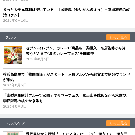
きっと大平元首相は泣いている 【政眼鏡（せいがんきょう）－本田雅俊の政
治コラム】
2026年6月10日
グルメ
もっと見る
セブン‐イレブン、カレー15商品を一斉投入 名店監修から冷
製うどんまで“夏のカレーフェス”を開催中
2026年8月6日
横浜高島屋で「韓国市場」がスタート 人気グルメから雑貨まで約30ブランド
が集結
2026年8月5日
「山梨県笛吹川フルーツ公園」でサマーフェス 富士山を眺めながら水遊び、
季節限定の桃のかき氷も
2026年8月3日
ヘルスケア
もっと見る
現代書林から新刊『こんなときには、まず、漢方！』 漢方三