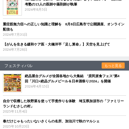
考塾の15人の医師や薬剤師が執筆
2026年8月5日
重症筋無力症への正しい知識と理解を 8月8日広島市で公開講座、オンライン
配信も
2026年7月31日
【がんを生きる緩和ケア医・大橋洋平「足し算命」】天空を見上げて
2026年7月28日
フェスティバル
もっと見る
絶品屋台グルメが全国各地から大集結 “庶民派食フェス”第4
回「川口×絶品グルメビール＆日本酒祭り2026」を開催
2026年4月15日
自分で収穫した秋野菜を使って芋煮作りを体験 埼玉県加須市の「ファミリー
ランドむさしの村」
2025年11月4日
春だけじゃもったいないさくらの名所、加治川で秋のマルシェ
2025年10月23日