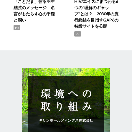
「ことだま」宿る羽生
HIV/エイズにまつわる6
結弦のメッセージ 名
つの“理解のギャッ
言がもたらす心の平穏
プ”とは？ 2030年の流
と潤い
行終結を目指すGAP6の
特設サイトを公開
PR
PR