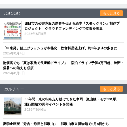
ふむふむ
もっと見る
四日市の公害克服の歴史を伝える絵本『スモックリン』制作プ
ロジェクト クラウドファンディングで支援を募集
2026年8月5日
「中東発」値上げラッシュが本格化 飲食料品値上げ、約3年ぶりの多さに
2026年8月4日
物価高でも「夏は家族で長距離ドライブ」 宿泊ドライブ予算4万円超、渋滞・
猛暑への備えも必須
2026年8月3日
カルチャー
もっと見る
55年間、京の街を走り続けてきた車両 嵐山線・モボ301形、
運行開始55周年イベントを開催
2026年8月6日
夏季企画展「秀吉・秀長と和歌山」 和歌山市立博物館で8月8日から