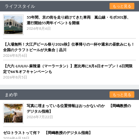
ライフスタイル
もっと見る
55年間、京の街を走り続けてきた車両 嵐山線・モボ301形、
運行開始55周年イベントを開催
2026年8月6日
【入場無料！大江戸ビール祭り2026秋】仕事帰りの一杯や週末の昼飲みにも！
全国のクラフトビールが大集合｜品川
2026年8月6日
【六六-LIULIU-麻辣湯（マーラータン）】恵比寿に8月6日オープン！6日間限
定で66％オフキャンペーンも
2026年8月5日
まめ学
もっと見る
写真に埋まっている位置情報はおっかないのか 【岡嶋教授の
デジタル指南】
2026年7月22日
ゼロトラストって何？ 【岡嶋教授のデジタル指南】
2026年6月18日