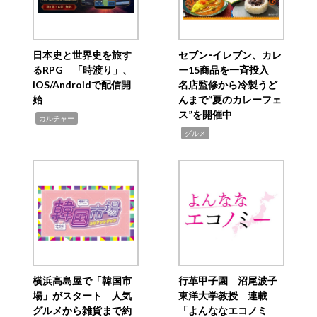
日本史と世界史を旅す
セブン‐イレブン、カレ
るRPG 「時渡り」、
ー15商品を一斉投入
iOS/Androidで配信開
名店監修から冷製うど
始
んまで“夏のカレーフェ
ス”を開催中
,
カルチャー
,
グルメ
横浜高島屋で「韓国市
行革甲子園 沼尾波子
場」がスタート 人気
東洋大学教授 連載
グルメから雑貨まで約
「よんななエコノミ