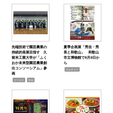
先端技術で園芸農業の
夏季企画展「秀吉・秀
持続的発展目指す 久
長と和歌山」 和歌山
留米工業大学が「ふく
市立博物館で8月8日か
おか未来型園芸農業創
ら
出コンソーシアム」参
,
カルチャー
画
,
,
ビジネス
社会