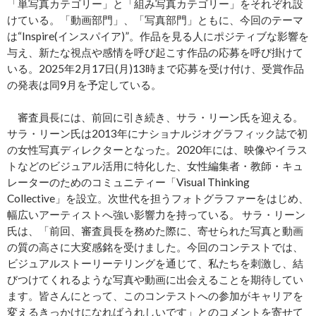
「単写真カテゴリー」と「組み写真カテゴリー」をそれぞれ設
けている。「動画部門」、「写真部門」ともに、今回のテーマ
は“Inspire(インスパイア)”。作品を見る人にポジティブな影響を
与え、新たな視点や感情を呼び起こす作品の応募を呼び掛けて
いる。2025年2月17日(月)13時まで応募を受け付け、受賞作品
の発表は同9月を予定している。
審査員長には、前回に引き続き、サラ・リーン氏を迎える。
サラ・リーン氏は2013年にナショナルジオグラフィック誌で初
の女性写真ディレクターとなった。2020年には、映像やイラス
トなどのビジュアル活用に特化した、女性編集者・教師・キュ
レーターのためのコミュニティー「Visual Thinking
Collective」を設立。次世代を担うフォトグラファーをはじめ、
幅広いアーティストへ強い影響力を持っている。 サラ・リーン
氏は、「前回、審査員長を務めた際に、寄せられた写真と動画
の質の高さに大変感銘を受けました。今回のコンテストでは、
ビジュアルストーリーテリングを通じて、私たちを刺激し、結
びつけてくれるような写真や動画に出会えることを期待してい
ます。皆さんにとって、このコンテストへの参加がキャリアを
変えるきっかけになればうれしいです」とのコメントを寄せて