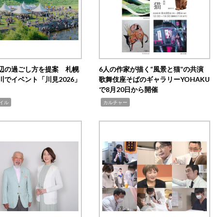
辺の過ごし方を提案 札幌
6人の作家が描く“風景と猫”の共演
川でイベント「川見2026」
歌舞伎座そばのギャラリーYOHAKU
で8月20日から開催
,
イル
カルチャー