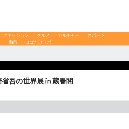
ファッション
グルメ
カルチャー
スポーツ
ス
動画
はばたけラボ
吾の世界展 in 蔵春閣