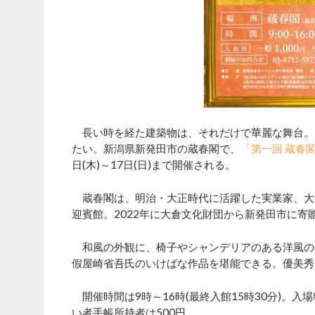
長い時を経た建築物は、それだけで華麗な舞台。
たい。新潟県新発田市の蔵春閣で、
「第一回 蔵春
日(木)～17日(日)まで開催される。
蔵春閣は、明治・大正時代に活躍した実業家、大
迎賓館。2022年に大倉文化財団から新発田市に
和風の外観に、椅子やシャンデリアのある洋風の
假屋崎省吾氏のいけばな作品を堪能できる。優美秀
開催時間は9時～16時(最終入館15時30分)。入場
い者手帳所持者は500円。