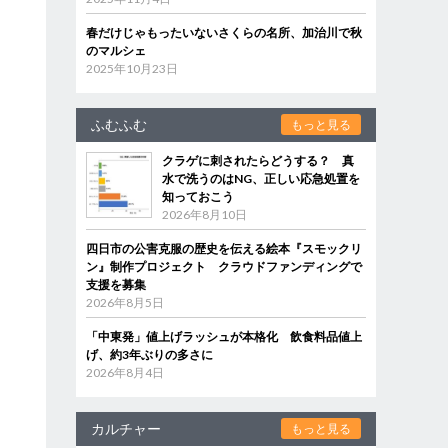
春だけじゃもったいないさくらの名所、加治川で秋
のマルシェ
2025年10月23日
ふむふむ
もっと見る
クラゲに刺されたらどうする？ 真
水で洗うのはNG、正しい応急処置を
知っておこう
2026年8月10日
四日市の公害克服の歴史を伝える絵本『スモックリ
ン』制作プロジェクト クラウドファンディングで
支援を募集
2026年8月5日
「中東発」値上げラッシュが本格化 飲食料品値上
げ、約3年ぶりの多さに
2026年8月4日
カルチャー
もっと見る