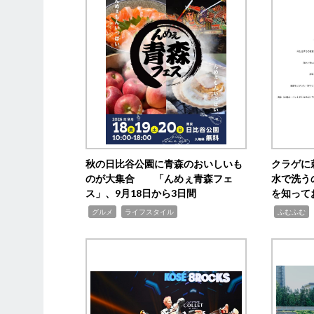
秋の日比谷公園に青森のおいしいも
クラゲに
のが大集合 「んめぇ青森フェ
水で洗う
ス」、9月18日から3日間
を知って
,
,
,
,
グルメ
ライフスタイル
ふむふむ