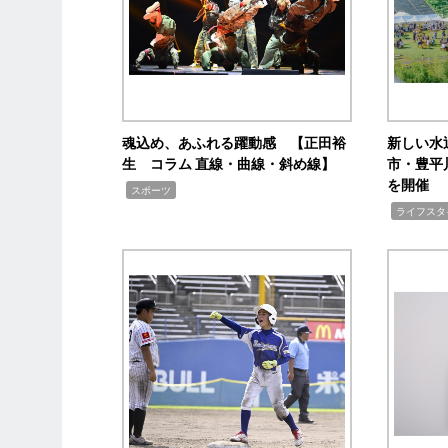
魂込め、あふれる躍動感 【正田裕
新しい水
生 コラム 直線・曲線・斜め線】
市・豊平
を開催
,
スポーツ
,
ライフスタ