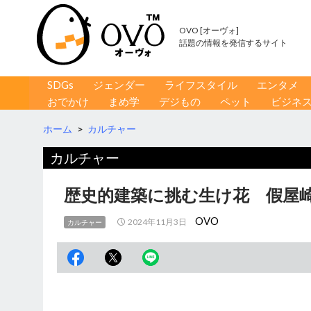
OVO [オーヴォ]
話題の情報を発信するサイト
コンテンツへ移動
検
SDGs
ジェンダー
ライフスタイル
エンタメ
索
おでかけ
まめ学
デジもの
ペット
ビジネ
ホーム
>
カルチャー
カルチャー
歴史的建築に挑む生け花 假屋崎省
OVO
2024年11月3日
カルチャー