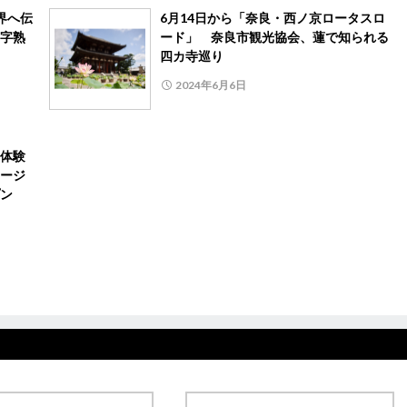
界へ伝
6月14日から「奈良・西ノ京ロータスロ
字熟
ード」 奈良市観光協会、蓮で知られる
四カ寺巡り
2024年6月6日
体験
ージ
ン