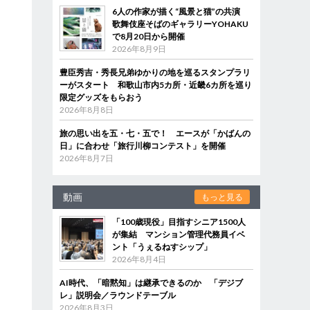
6人の作家が描く“風景と猫”の共演
歌舞伎座そばのギャラリーYOHAKU
で8月20日から開催
2026年8月9日
豊臣秀吉・秀長兄弟ゆかりの地を巡るスタンプラリ
ーがスタート 和歌山市内5カ所・近畿6カ所を巡り
限定グッズをもらおう
2026年8月8日
旅の思い出を五・七・五で！ エースが「かばんの
日」に合わせ「旅行川柳コンテスト」を開催
2026年8月7日
動画
もっと見る
「100歳現役」目指すシニア1500人
が集結 マンション管理代務員イベ
ント「うぇるねすシップ」
2026年8月4日
AI時代、「暗黙知」は継承できるのか 「デジブ
レ」説明会／ラウンドテーブル
2026年8月3日