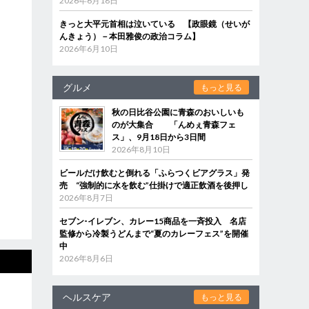
2026年6月18日
きっと大平元首相は泣いている 【政眼鏡（せいが
んきょう）－本田雅俊の政治コラム】
2026年6月10日
グルメ
もっと見る
秋の日比谷公園に青森のおいしいも
のが大集合 「んめぇ青森フェ
ス」、9月18日から3日間
2026年8月10日
ビールだけ飲むと倒れる「ふらつくビアグラス」発
売 “強制的に水を飲む”仕掛けで適正飲酒を後押し
2026年8月7日
セブン‐イレブン、カレー15商品を一斉投入 名店
監修から冷製うどんまで“夏のカレーフェス”を開催
中
2026年8月6日
ヘルスケア
もっと見る