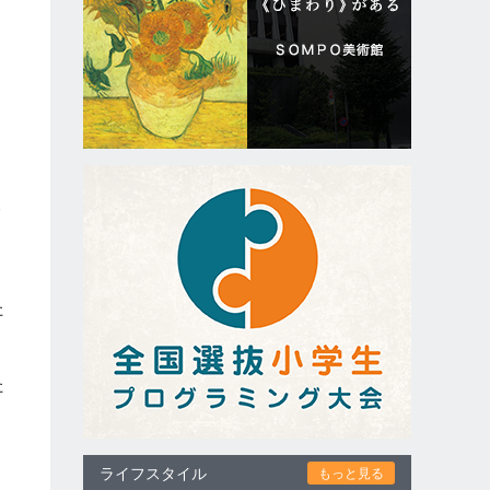
み
た
た
。
ライフスタイル
もっと見る