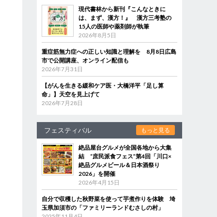
現代書林から新刊『こんなときに
は、まず、漢方！』 漢方三考塾の
15人の医師や薬剤師が執筆
2026年8月5日
重症筋無力症への正しい知識と理解を 8月8日広島
市で公開講座、オンライン配信も
2026年7月31日
【がんを生きる緩和ケア医・大橋洋平「足し算
命」】天空を見上げて
2026年7月28日
フェスティバル
もっと見る
絶品屋台グルメが全国各地から大集
結 “庶民派食フェス”第4回「川口×
絶品グルメビール＆日本酒祭り
2026」を開催
2026年4月15日
自分で収穫した秋野菜を使って芋煮作りを体験 埼
玉県加須市の「ファミリーランドむさしの村」
2025年11月4日