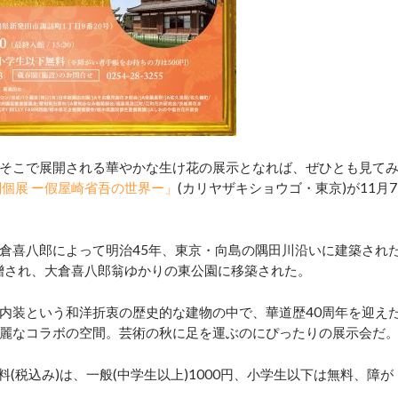
そこで展開される華やかな生け花の展示となれば、ぜひとも見て
閣個展 ー假屋崎省吾の世界ー」
(カリヤザキショウゴ・東京)が11月7
倉喜八郎によって明治45年、東京・向島の隅田川沿いに建築され
寄贈され、大倉喜八郎翁ゆかりの東公園に移築された。
内装という和洋折衷の歴史的な建物の中で、華道歴40周年を迎え
麗なコラボの空間。芸術の秋に足を運ぶのにぴったりの展示会だ
料(税込み)は、一般(中学生以上)1000円、小学生以下は無料、障が