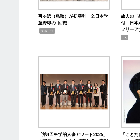
弓ヶ浜（鳥取）が初勝利 全日本学
故人の「
童野球の1回戦
付 日本
フリーア
,
スポーツ
PR
「第4回科学的人事アワード2025」
「ことだ