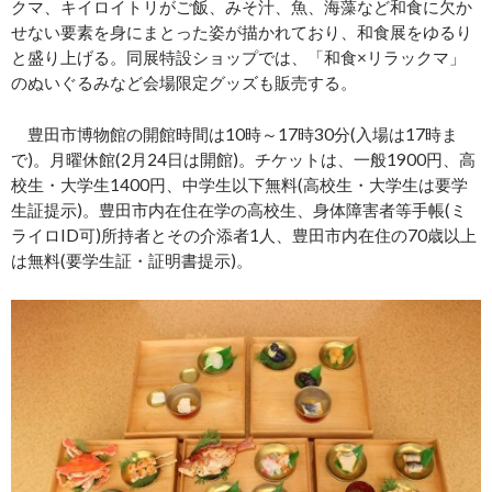
クマ、キイロイトリがご飯、みそ汁、魚、海藻など和食に欠か
せない要素を身にまとった姿が描かれており、和食展をゆるり
と盛り上げる。同展特設ショップでは、「和食×リラックマ」
のぬいぐるみなど会場限定グッズも販売する。
豊田市博物館の開館時間は10時～17時30分(入場は17時ま
で)。月曜休館(2月24日は開館)。チケットは、一般1900円、高
校生・大学生1400円、中学生以下無料(高校生・大学生は要学
生証提示)。豊田市内在住在学の高校生、身体障害者等手帳(ミ
ライロID可)所持者とその介添者1人、豊田市内在住の70歳以上
は無料(要学生証・証明書提示)。