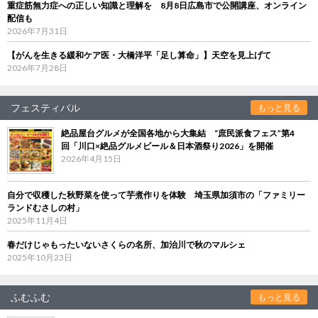
重症筋無力症への正しい知識と理解を 8月8日広島市で公開講座、オンライン
配信も
2026年7月31日
【がんを生きる緩和ケア医・大橋洋平「足し算命」】天空を見上げて
2026年7月28日
フェスティバル
もっと見る
絶品屋台グルメが全国各地から大集結 “庶民派食フェス”第4
回「川口×絶品グルメビール＆日本酒祭り2026」を開催
2026年4月15日
自分で収穫した秋野菜を使って芋煮作りを体験 埼玉県加須市の「ファミリー
ランドむさしの村」
2025年11月4日
春だけじゃもったいないさくらの名所、加治川で秋のマルシェ
2025年10月23日
ふむふむ
もっと見る