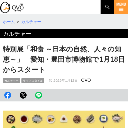
検
索
コ
ン
テ
ホーム
>
カルチャー
ン
カルチャー
ツ
へ
移
特別展「和食 ～日本の自然、人々の知
動
恵～」 愛知・豊田市博物館で1月18日
からスタート
OVO
2025年1月12日
カルチャー
ライフスタイル