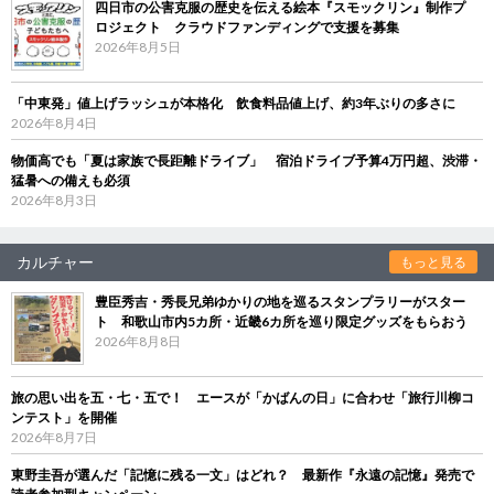
四日市の公害克服の歴史を伝える絵本『スモックリン』制作プ
ロジェクト クラウドファンディングで支援を募集
2026年8月5日
「中東発」値上げラッシュが本格化 飲食料品値上げ、約3年ぶりの多さに
2026年8月4日
物価高でも「夏は家族で長距離ドライブ」 宿泊ドライブ予算4万円超、渋滞・
猛暑への備えも必須
2026年8月3日
カルチャー
もっと見る
豊臣秀吉・秀長兄弟ゆかりの地を巡るスタンプラリーがスター
ト 和歌山市内5カ所・近畿6カ所を巡り限定グッズをもらおう
2026年8月8日
旅の思い出を五・七・五で！ エースが「かばんの日」に合わせ「旅行川柳コ
ンテスト」を開催
2026年8月7日
東野圭吾が選んだ「記憶に残る一文」はどれ？ 最新作『永遠の記憶』発売で