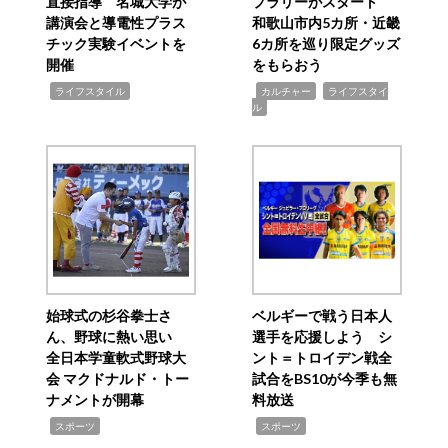
直接指導 名城大学が
プラリーがスタート
講演会と導電性プラス
和歌山市内5カ所・近畿
チック実験イベントを
6カ所を巡り限定グッズ
開催
をもらおう
,
,
,
ライフスタイル
カルチャー
ライフスタイ
ル
始球式の杉谷拳士さ
ベルギーで戦う日本人
ん、野球に熱い思い
選手を応援しよう シ
全日本学童軟式野球大
ント＝トロイデン戦全
会 マクドナルド・トー
試合をBS10が今季も無
ナメントが開幕
料放送
,
,
スポーツ
スポーツ