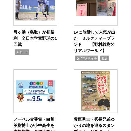
弓ヶ浜（鳥取）が初勝
LVに敗訴して人気が出
利 全日本学童野球の1
た ミルクティーブラ
回戦
ンド 【野村義樹✕
リアルワールド】
,
スポーツ
,
,
ライフスタイル
社会
ノーベル賞受賞・白川
豊臣秀吉・秀長兄弟ゆ
英樹博士が小中高生を
かりの地を巡るスタン