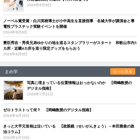
2026年8月8日
ノーベル賞受賞・白川英樹博士が小中高生を直接指導 名城大学が講演会と導
電性プラスチック実験イベントを開催
2026年8月8日
豊臣秀吉・秀長兄弟ゆかりの地を巡るスタンプラリーがスタート 和歌山市内5
カ所・近畿6カ所を巡り限定グッズをもらおう
2026年8月8日
まめ学
もっと見る
写真に埋まっている位置情報はおっかないのか 【岡嶋教授の
デジタル指南】
2026年7月22日
ゼロトラストって何？ 【岡嶋教授のデジタル指南】
2026年6月18日
きっと大平元首相は泣いている 【政眼鏡（せいがんきょう）－本田雅俊の政
治コラム】
2026年6月10日