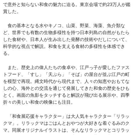
で意外と知らない和食の魅力に迫る。東京会場で約23万人が鑑
賞した。
食の基本となる水やキノコ、山菜、野菜、海藻、魚介類な
ど、世界でも有数の生物多様性を持つ日本列島の自然がもたら
した食材や、日本人が生み出した発酵の技術やだしについて、
科学的な視点で解説。和食を支える食材の多様性を体感でき
る。
また、歴史上の偉人たちの食卓や、江戸っ子が愛したファス
トフード、「すし」「天ぷら」「そば」の屋台が並ぶ江戸の町
を模型で再現。縄文時代から現代まで、人々の知恵やおもてな
しの心、海外との交流を通じて発展してきた和食の歴史をひも
とく。画面の魚影をタッチすると解説が飛び出る展示や、四季
折々の美しい和食の映像にも注目。
「和食展応援キャラクター」は大人気キャラクター「リラッ
クマ」。リラックマはごはんとおやつが大好きな着ぐるみのク
マ。同展オリジナルイラストは、そんなリラックマとコリラッ