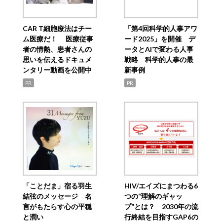
CAR T細胞療法はチー
「第4回科学的人事アワ
ム医療だ！ 医療従事
ード2025」を開催 デ
者の情熱、患者さんの
ータとAIで変わる人事
思いを伝えるドキュメ
戦略 科学的人事の最
ンタリー動画を公開中
新事例
PR
PR
「ことだま」宿る羽生
HIV/エイズにまつわる6
結弦のメッセージ 名
つの“理解のギャッ
言がもたらす心の平穏
プ”とは？ 2030年の流
と潤い
行終結を目指すGAP6の