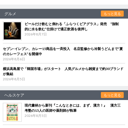
グルメ
もっと見る
ビールだけ飲むと倒れる「ふらつくビアグラス」発売 “強制
的に水を飲む”仕掛けで適正飲酒を後押し
2026年8月7日
セブン‐イレブン、カレー15商品を一斉投入 名店監修から冷製うどんまで“夏
のカレーフェス”を開催中
2026年8月6日
横浜高島屋で「韓国市場」がスタート 人気グルメから雑貨まで約30ブランド
が集結
2026年8月5日
ヘルスケア
もっと見る
現代書林から新刊『こんなときには、まず、漢方！』 漢方三
考塾の15人の医師や薬剤師が執筆
2026年8月5日