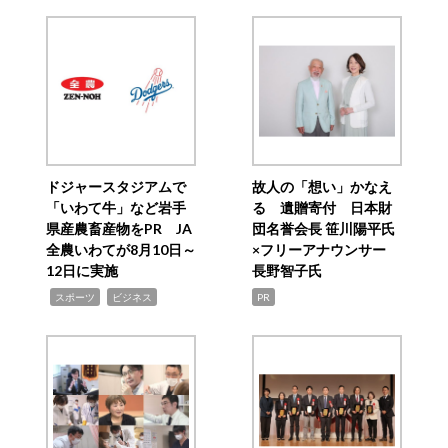
ドジャースタジアムで
故人の「想い」かなえ
「いわて牛」など岩手
る 遺贈寄付 日本財
県産農畜産物をPR JA
団名誉会長 笹川陽平氏
全農いわてが8月10日～
×フリーアナウンサー
12日に実施
長野智子氏
,
,
スポーツ
ビジネス
PR