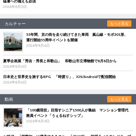
猛暑への備えも必須
2026年8月3日
カルチャー
もっと見る
55年間、京の街を走り続けてきた車両 嵐山線・モボ301形、
運行開始55周年イベントを開催
2026年8月6日
夏季企画展「秀吉・秀長と和歌山」 和歌山市立博物館で8月8日から
2026年8月6日
日本史と世界史を旅するRPG 「時渡り」、iOS/Androidで配信開始
2026年8月6日
動画
もっと見る
「100歳現役」目指すシニア1500人が集結 マンション管理代
務員イベント「うぇるねすシップ」
2026年8月4日