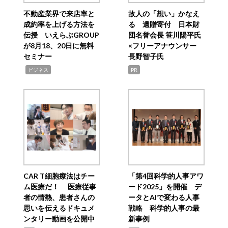
不動産業界で来店率と
故人の「想い」かなえ
成約率を上げる方法を
る 遺贈寄付 日本財
伝授 いえらぶGROUP
団名誉会長 笹川陽平氏
が8月18、20日に無料
×フリーアナウンサー
セミナー
長野智子氏
,
ビジネス
PR
CAR T細胞療法はチー
「第4回科学的人事アワ
ム医療だ！ 医療従事
ード2025」を開催 デ
者の情熱、患者さんの
ータとAIで変わる人事
思いを伝えるドキュメ
戦略 科学的人事の最
ンタリー動画を公開中
新事例