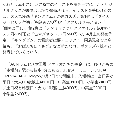
かれたラムセス(ラメス)2世のイラストをモチーフにしたオリジ
ナルグッズが展覧会会場で発売される。イラストを手掛けたの
は、大人気漫画『キングダム』の原泰久氏。第1弾は「ダイカ
ットセリフ付箋」(税込み770円)と「アクリルメモスタンド」
(価格は同じ)。第2弾は「メタリッククリアファイル」(A4サイ
ズ／同605円)と「缶マグネット」(同660円)で、4月上旬発売予
定。「キングダム」の愛読者は要チェック！ 同展覧会では今
後も、「おぱんちゅうさぎ」など新たなコラボグッズを続々と
発表していくという。
「ACN ラムセス大王展 ファラオたちの黄金」は、ゆりかもめ
「市場前」駅から徒歩3分にあるラムセス・ミュージアム at
CREVIA BASE Tokyoで9月7日まで開催中。入場料は、当日券が
平日：大人(18歳以上)4100円、中高生3100円、小学生2400円
／土日祝と特定日：大人(18歳以上)4300円、中高生3300円、
小学生2600円。