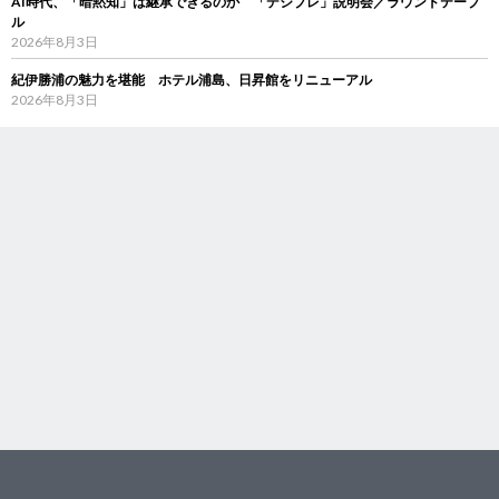
AI時代、「暗黙知」は継承できるのか 「デジブレ」説明会／ラウンドテーブ
ル
2026年8月3日
紀伊勝浦の魅力を堪能 ホテル浦島、日昇館をリニューアル
2026年8月3日