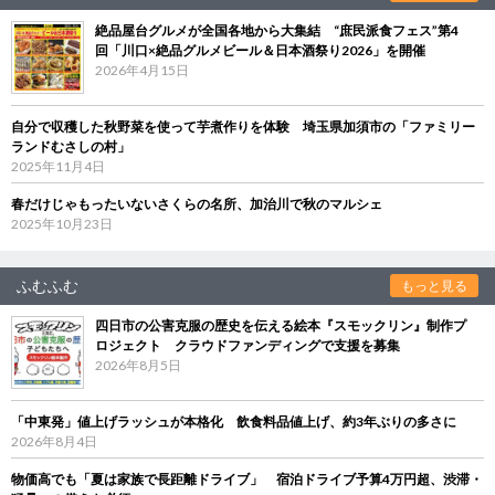
絶品屋台グルメが全国各地から大集結 “庶民派食フェス”第4
回「川口×絶品グルメビール＆日本酒祭り2026」を開催
2026年4月15日
自分で収穫した秋野菜を使って芋煮作りを体験 埼玉県加須市の「ファミリー
ランドむさしの村」
2025年11月4日
春だけじゃもったいないさくらの名所、加治川で秋のマルシェ
2025年10月23日
ふむふむ
もっと見る
四日市の公害克服の歴史を伝える絵本『スモックリン』制作プ
ロジェクト クラウドファンディングで支援を募集
2026年8月5日
「中東発」値上げラッシュが本格化 飲食料品値上げ、約3年ぶりの多さに
2026年8月4日
物価高でも「夏は家族で長距離ドライブ」 宿泊ドライブ予算4万円超、渋滞・