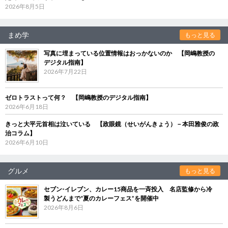
2026年8月5日
まめ学
もっと見る
写真に埋まっている位置情報はおっかないのか 【岡嶋教授の
デジタル指南】
2026年7月22日
ゼロトラストって何？ 【岡嶋教授のデジタル指南】
2026年6月18日
きっと大平元首相は泣いている 【政眼鏡（せいがんきょう）－本田雅俊の政
治コラム】
2026年6月10日
グルメ
もっと見る
セブン‐イレブン、カレー15商品を一斉投入 名店監修から冷
製うどんまで“夏のカレーフェス”を開催中
2026年8月6日