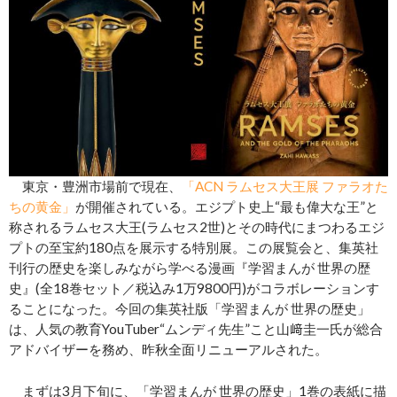
東京・豊洲市場前で現在、
「ACN ラムセス大王展 ファラオた
ちの黄金」
が開催されている。エジプト史上“最も偉大な王”と
称されるラムセス大王(ラムセス2世)とその時代にまつわるエジ
プトの至宝約180点を展示する特別展。この展覧会と、集英社
刊行の歴史を楽しみながら学べる漫画『学習まんが 世界の歴
史』(全18巻セット／税込み1万9800円)がコラボレーションす
ることになった。今回の集英社版「学習まんが 世界の歴史」
は、人気の教育YouTuber“ムンディ先生”こと山﨑圭一氏が総合
アドバイザーを務め、昨秋全面リニューアルされた。
まずは3月下旬に、「学習まんが 世界の歴史」1巻の表紙に描