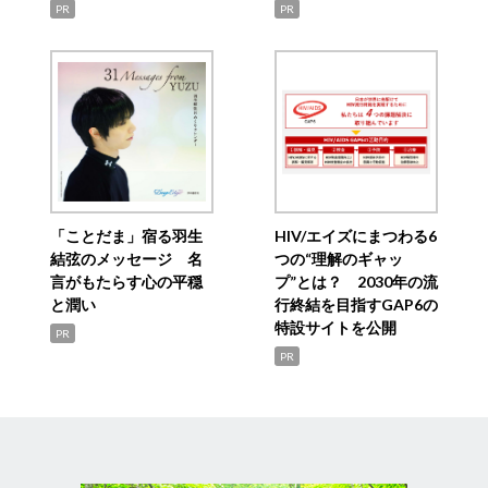
PR
PR
「ことだま」宿る羽生
HIV/エイズにまつわる6
結弦のメッセージ 名
つの“理解のギャッ
言がもたらす心の平穏
プ”とは？ 2030年の流
と潤い
行終結を目指すGAP6の
特設サイトを公開
PR
PR