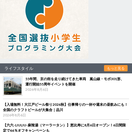
ライフスタイル
もっと見る
55年間、京の街を走り続けてきた車両 嵐山線・モボ301形、
運行開始55周年イベントを開催
2026年8月6日
【入場無料！大江戸ビール祭り2026秋】仕事帰りの一杯や週末の昼飲みにも！
全国のクラフトビールが大集合｜品川
2026年8月6日
【六六-LIULIU-麻辣湯（マーラータン）】恵比寿に8月6日オープン！6日間限
定で66％オフキャンペーンも