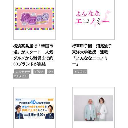
横浜高島屋で「韓国市
行革甲子園 沼尾波子
場」がスタート 人気
東洋大学教授 連載
グルメから雑貨まで約
「よんななエコノミ
30ブランドが集結
ー」
,
,
,
,
カルチャー
グルメ
ライ
ビジネス
フスタイル