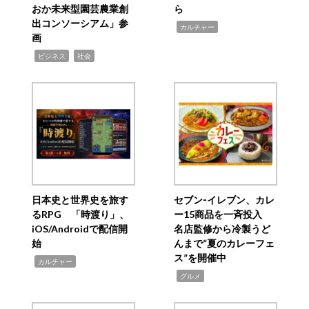
おか未来型園芸農業創
ら
出コンソーシアム」参
,
カルチャー
画
,
,
ビジネス
社会
日本史と世界史を旅す
セブン‐イレブン、カレ
るRPG 「時渡り」、
ー15商品を一斉投入
iOS/Androidで配信開
名店監修から冷製うど
始
んまで“夏のカレーフェ
ス”を開催中
,
カルチャー
,
グルメ