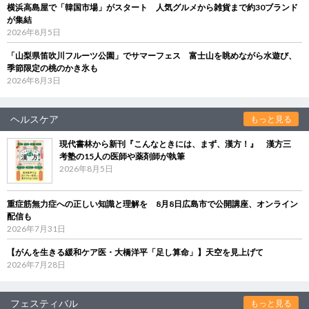
横浜高島屋で「韓国市場」がスタート 人気グルメから雑貨まで約30ブランド
が集結
2026年8月5日
「山梨県笛吹川フルーツ公園」でサマーフェス 富士山を眺めながら水遊び、
季節限定の桃のかき氷も
2026年8月3日
ヘルスケア
もっと見る
現代書林から新刊『こんなときには、まず、漢方！』 漢方三
考塾の15人の医師や薬剤師が執筆
2026年8月5日
重症筋無力症への正しい知識と理解を 8月8日広島市で公開講座、オンライン
配信も
2026年7月31日
【がんを生きる緩和ケア医・大橋洋平「足し算命」】天空を見上げて
2026年7月28日
フェスティバル
もっと見る