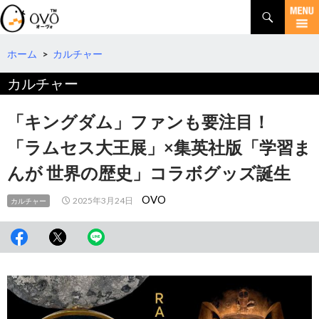
検
索
コ
ン
テ
ホーム
>
カルチャー
ン
カルチャー
ツ
へ
移
「キングダム」ファンも要注目！
動
「ラムセス大王展」×集英社版「学習ま
んが 世界の歴史」コラボグッズ誕生
OVO
2025年3月24日
カルチャー