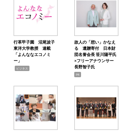
行革甲子園 沼尾波子
故人の「想い」かなえ
東洋大学教授 連載
る 遺贈寄付 日本財
「よんななエコノミ
団名誉会長 笹川陽平氏
ー」
×フリーアナウンサー
長野智子氏
,
ビジネス
PR