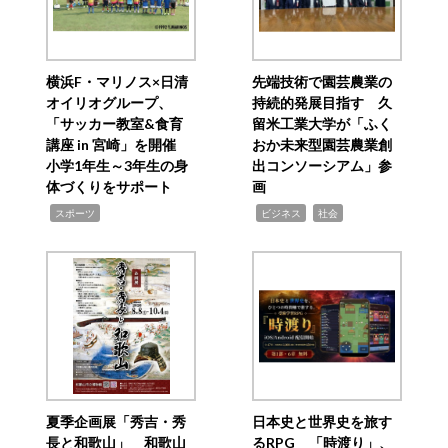
横浜F・マリノス×日清
先端技術で園芸農業の
オイリオグループ、
持続的発展目指す 久
「サッカー教室&食育
留米工業大学が「ふく
講座 in 宮崎」を開催
おか未来型園芸農業創
小学1年生～3年生の身
出コンソーシアム」参
体づくりをサポート
画
,
,
,
スポーツ
ビジネス
社会
夏季企画展「秀吉・秀
日本史と世界史を旅す
長と和歌山」 和歌山
るRPG 「時渡り」、