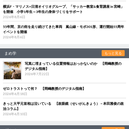
横浜F・マリノス×日清オイリオグループ、「サッカー教室&食育講座 in 宮崎」
を開催 小学1年生～3年生の身体づくりをサポート
2026年8月6日
55年間、京の街を走り続けてきた車両 嵐山線・モボ301形、運行開始55周年
イベントを開催
2026年8月6日
まめ学
もっと見る
写真に埋まっている位置情報はおっかないのか 【岡嶋教授の
デジタル指南】
2026年7月22日
ゼロトラストって何？ 【岡嶋教授のデジタル指南】
2026年6月18日
きっと大平元首相は泣いている 【政眼鏡（せいがんきょう）－本田雅俊の政
治コラム】
2026年6月10日