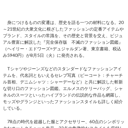
身につけるものの変遷は、歴史を語る一つの材料になる。20
～21世紀の大衆文化に根ざしたファッションの定番アイテムや
ブランド、スタイルの常識を、その歴史と背景を交え、ビジュ
アル豊富に解説した『完全保存版 不滅のファッション図鑑』
（ヘイリー・エドワーズ=デュジャルダン著、東京書籍、税込
み5940円）が8月5日（火）に発売される。
Tシャツやジーンズなどのスタンダードなファッションアイ
テムを、代名詞ともいえるセレブ写真（ピーコート：チャーチ
ル首相、デニムシャツ：シャーデーなど）と共に解説した斬新
な切り口のファッション図鑑。エルメスのケリーバッグ、シャ
ネルのスーツといったハイブランドの伝説的な作品も網羅し、
モッズやグランジといったファッションスタイルも詳しく紹介
している。
78点の時代を超越した服とアクセサリー、60点のシンボリッ