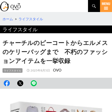
検
索
コ
ン
テ
ホーム
>
ライフスタイル
ン
ライフスタイル
ツ
へ
移
チャーチルのピーコートからエルメス
動
のケリーバッグまで 不朽のファッシ
ョンアイテムを一挙収録
OVO
2025年8月5日
ライフスタイル