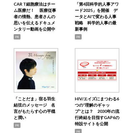
CAR T細胞療法はチー
「第4回科学的人事アワ
ム医療だ！ 医療従事
ード2025」を開催 デ
者の情熱、患者さんの
ータとAIで変わる人事
思いを伝えるドキュメ
戦略 科学的人事の最
ンタリー動画を公開中
新事例
PR
PR
「ことだま」宿る羽生
HIV/エイズにまつわる6
結弦のメッセージ 名
つの“理解のギャッ
言がもたらす心の平穏
プ”とは？ 2030年の流
と潤い
行終結を目指すGAP6の
特設サイトを公開
PR
PR