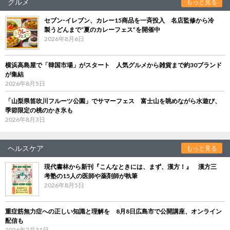
グルメ
もっと見る
セブン‐イレブン、カレー15商品を一斉投入 名店監修から冷
製うどんまで“夏のカレーフェス”を開催中
2026年8月6日
横浜高島屋で「韓国市場」がスタート 人気グルメから雑貨まで約30ブランド
が集結
2026年8月5日
「山梨県笛吹川フルーツ公園」でサマーフェス 富士山を眺めながら水遊び、
季節限定の桃のかき氷も
2026年8月3日
ヘルスケア
もっと見る
現代書林から新刊『こんなときには、まず、漢方！』 漢方三
考塾の15人の医師や薬剤師が執筆
2026年8月5日
重症筋無力症への正しい知識と理解を 8月8日広島市で公開講座、オンライン
配信も
2026年7月31日