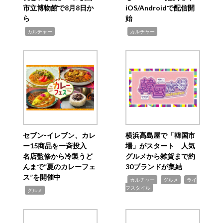
市立博物館で8月8日か
iOS/Androidで配信開
ら
始
,
,
カルチャー
カルチャー
セブン‐イレブン、カレ
横浜高島屋で「韓国市
ー15商品を一斉投入
場」がスタート 人気
名店監修から冷製うど
グルメから雑貨まで約
んまで“夏のカレーフェ
30ブランドが集結
ス”を開催中
,
,
,
カルチャー
グルメ
ライ
フスタイル
,
グルメ