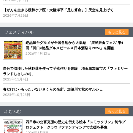
【がんを生きる緩和ケア医・大橋洋平「足し算命」】天空を見上げて
2026年7月28日
フェスティバル
もっと見る
絶品屋台グルメが全国各地から大集結 “庶民派食フェス”第4
回「川口×絶品グルメビール＆日本酒祭り2026」を開催
2026年4月15日
自分で収穫した秋野菜を使って芋煮作りを体験 埼玉県加須市の「ファミリー
ランドむさしの村」
2025年11月4日
春だけじゃもったいないさくらの名所、加治川で秋のマルシェ
2025年10月23日
ふむふむ
もっと見る
四日市の公害克服の歴史を伝える絵本『スモックリン』制作プ
ロジェクト クラウドファンディングで支援を募集
2026年8月5日