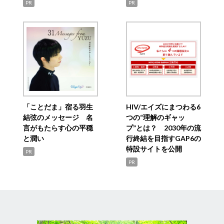
PR
PR
「ことだま」宿る羽生
HIV/エイズにまつわる6
結弦のメッセージ 名
つの“理解のギャッ
言がもたらす心の平穏
プ”とは？ 2030年の流
と潤い
行終結を目指すGAP6の
特設サイトを公開
PR
PR