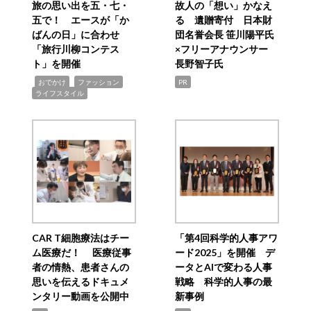
旅の思い出を五・七・
故人の「想い」かなえ
五で！ エースが「か
る 遺贈寄付 日本財
ばんの日」に合わせ
団名誉会長 笹川陽平氏
「旅行川柳コンテス
×フリーアナウンサー
ト」を開催
長野智子氏
,
,
,
おでかけ
ファッション
PR
ライフスタイル
CAR T細胞療法はチー
「第4回科学的人事アワ
ム医療だ！ 医療従事
ード2025」を開催 デ
者の情熱、患者さんの
ータとAIで変わる人事
思いを伝えるドキュメ
戦略 科学的人事の最
ンタリー動画を公開中
新事例