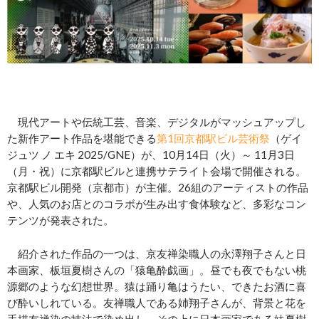
現代アートや伝統工芸、音楽、デジタルがマッシュアップし
た新作アート作品を堪能できる
第1回京都駅ビル芸術祭
（ゲイ
ジュツ ノ エキ 2025/GNE）が、10月14日（火）～ 11月3日
（月・祝）に京都駅ビルと連携サテライト会場で開催される。
京都駅ビル開発（京都市）が主催。26組のアーティストの作品
や、人気のお店とのコラボが生み出す食体験など、多彩なコン
テンツが発表された。
紹介された作品の一つは、京友禅染職人の永澤翔子さんと日
本画家、板垣夏樹さんの「猿亀酔戯画」。昼でも夜でもない桃
源郷のような幻想世界。猿は踊り亀はうたい、できたお酒に喜
び酔いしれている。友禅職人である姉翔子さんが、背景と花を