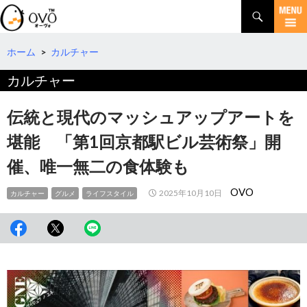
検
索
コ
ン
テ
ホーム
>
カルチャー
ン
カルチャー
ツ
へ
移
伝統と現代のマッシュアップアートを
動
堪能 「第1回京都駅ビル芸術祭」開
催、唯一無二の食体験も
OVO
2025年10月10日
カルチャー
グルメ
ライフスタイル