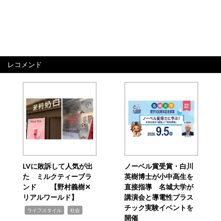
レコメンド
LVに敗訴して人気が出
ノーベル賞受賞・白川
た ミルクティーブラ
英樹博士が小中高生を
ンド 【野村義樹✕
直接指導 名城大学が
リアルワールド】
講演会と導電性プラス
チック実験イベントを
,
,
ライフスタイル
社会
開催