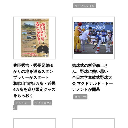
,
ライフスタイル
豊臣秀吉・秀長兄弟ゆ
始球式の杉谷拳士さ
かりの地を巡るスタン
ん、野球に熱い思い
プラリーがスタート
全日本学童軟式野球大
和歌山市内5カ所・近畿
会 マクドナルド・トー
6カ所を巡り限定グッズ
ナメントが開幕
をもらおう
,
スポーツ
,
,
カルチャー
ライフスタイ
ル