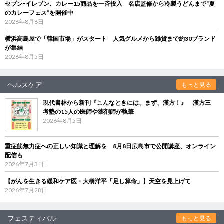
セブン‐イレブン、カレー15商品を一斉投入 名店監修から冷製うどんまで“夏
のカレーフェス”を開催中
2026年8月6日
横浜高島屋で「韓国市場」がスタート 人気グルメから雑貨まで約30ブランド
が集結
2026年8月5日
ヘルスケア
もっと見る
現代書林から新刊『こんなときには、まず、漢方！』 漢方三
考塾の15人の医師や薬剤師が執筆
2026年8月5日
重症筋無力症への正しい知識と理解を 8月8日広島市で公開講座、オンライン
配信も
2026年7月31日
【がんを生きる緩和ケア医・大橋洋平「足し算命」】天空を見上げて
2026年7月28日
フェスティバル
もっと見る