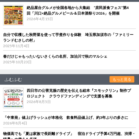
絶品屋台グルメが全国各地から大集結 “庶民派食フェス”第4
回「川口×絶品グルメビール＆日本酒祭り2026」を開催
2026年4月15日
自分で収穫した秋野菜を使って芋煮作りを体験 埼玉県加須市の「ファミリー
ランドむさしの村」
2025年11月4日
春だけじゃもったいないさくらの名所、加治川で秋のマルシェ
2025年10月23日
ふむふむ
もっと見る
四日市の公害克服の歴史を伝える絵本『スモックリン』制作プ
ロジェクト クラウドファンディングで支援を募集
2026年8月5日
「中東発」値上げラッシュが本格化 飲食料品値上げ、約3年ぶりの多さに
2026年8月4日
物価高でも「夏は家族で長距離ドライブ」 宿泊ドライブ予算4万円超、渋滞・