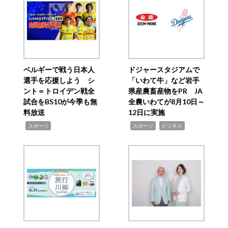
ベルギーで戦う日本人
ドジャースタジアムで
選手を応援しよう シ
「いわて牛」など岩手
ント＝トロイデン戦全
県産農畜産物をPR JA
試合をBS10が今季も無
全農いわてが8月10日～
料放送
12日に実施
,
,
,
スポーツ
スポーツ
ビジネス