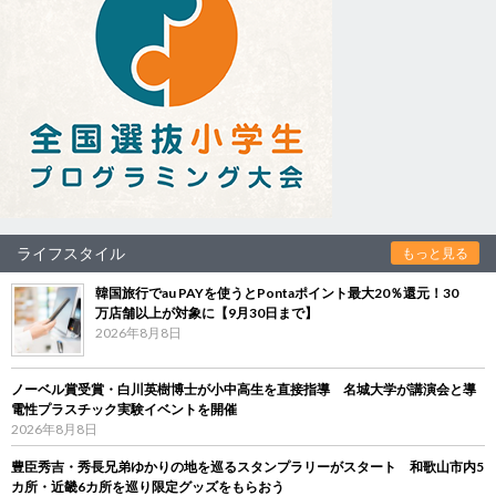
ライフスタイル
もっと見る
韓国旅行でau PAYを使うとPontaポイント最大20％還元！30
万店舗以上が対象に【9月30日まで】
2026年8月8日
ノーベル賞受賞・白川英樹博士が小中高生を直接指導 名城大学が講演会と導
電性プラスチック実験イベントを開催
2026年8月8日
豊臣秀吉・秀長兄弟ゆかりの地を巡るスタンプラリーがスタート 和歌山市内5
カ所・近畿6カ所を巡り限定グッズをもらおう