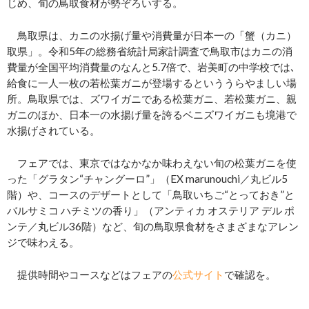
じめ、旬の鳥取食材が勢ぞろいする。
鳥取県は、カニの水揚げ量や消費量が日本一の「蟹（カニ）
取県」。令和5年の総務省統計局家計調査で鳥取市はカニの消
費量が全国平均消費量のなんと5.7倍で、岩美町の中学校では､
給食に一人一枚の若松葉ガニが登場するといううらやましい場
所。鳥取県では、ズワイガニである松葉ガニ、若松葉ガニ、親
ガニのほか、日本一の水揚げ量を誇るベニズワイガニも境港で
水揚げされている。
フェアでは、東京ではなかなか味わえない旬の松葉ガニを使
った「グラタン“チャングーロ”」（EX marunouchi／丸ビル5
階）や、コースのデザートとして「鳥取いちご“とっておき”と
バルサミコ ハチミツの香り」（アンティカ オステリア デル ポ
ンテ／丸ビル36階）など、旬の鳥取県食材をさまざまなアレン
ジで味わえる。
提供時間やコースなどはフェアの
公式サイト
で確認を。