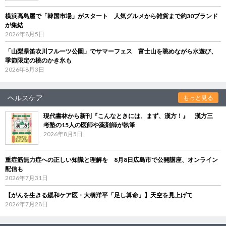
横浜高島屋で「韓国市場」がスタート 人気グルメから雑貨まで約30ブランド
が集結
2026年8月5日
「山梨県笛吹川フルーツ公園」でサマーフェス 富士山を眺めながら水遊び、
季節限定の桃のかき氷も
2026年8月3日
ヘルスケア
もっと見る
現代書林から新刊『こんなときには、まず、漢方！』 漢方三
考塾の15人の医師や薬剤師が執筆
2026年8月5日
重症筋無力症への正しい知識と理解を 8月8日広島市で公開講座、オンライン
配信も
2026年7月31日
【がんを生きる緩和ケア医・大橋洋平「足し算命」】天空を見上げて
2026年7月28日