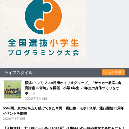
ライフスタイル
もっと見る
横浜F・マリノス×日清オイリオグループ、「サッカー教室&食
育講座 in 宮崎」を開催 小学1年生～3年生の身体づくりをサ
ポート
2026年8月6日
55年間、京の街を走り続けてきた車両 嵐山線・モボ301形、運行開始55周年
イベントを開催
2026年8月6日
【入場無料！大江戸ビール祭り2026秋】仕事帰りの一杯や週末の昼飲みにも！