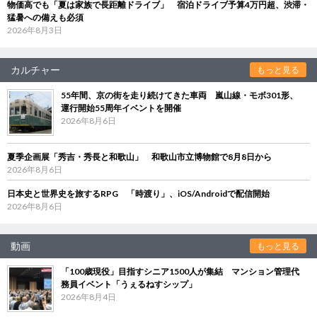
物価高でも「夏は家族で長距離ドライブ」 宿泊ドライブ予算4万円超、渋滞・
猛暑への備えも必須
2026年8月3日
カルチャー
もっと見る
55年間、京の街を走り続けてきた車両 嵐山線・モボ301形、
運行開始55周年イベントを開催
2026年8月6日
夏季企画展「秀吉・秀長と和歌山」 和歌山市立博物館で8月8日から
2026年8月6日
日本史と世界史を旅するRPG 「時渡り」、iOS/Androidで配信開始
2026年8月6日
動画
もっと見る
「100歳現役」目指すシニア1500人が集結 マンション管理代
務員イベント「うぇるねすシップ」
2026年8月4日