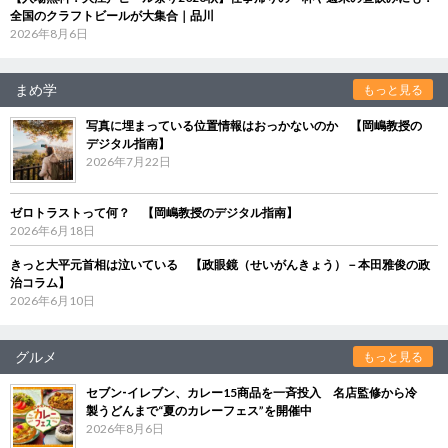
全国のクラフトビールが大集合｜品川
2026年8月6日
まめ学
もっと見る
写真に埋まっている位置情報はおっかないのか 【岡嶋教授の
デジタル指南】
2026年7月22日
ゼロトラストって何？ 【岡嶋教授のデジタル指南】
2026年6月18日
きっと大平元首相は泣いている 【政眼鏡（せいがんきょう）－本田雅俊の政
治コラム】
2026年6月10日
グルメ
もっと見る
セブン‐イレブン、カレー15商品を一斉投入 名店監修から冷
製うどんまで“夏のカレーフェス”を開催中
2026年8月6日