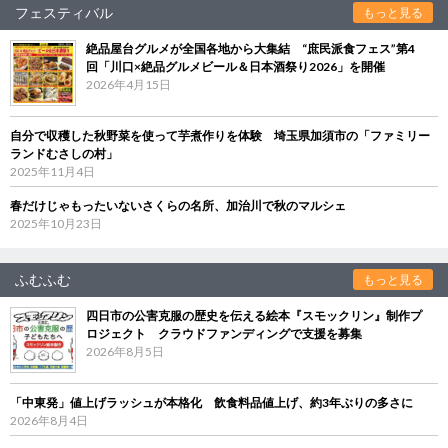
フェスティバル
もっと見る
絶品屋台グルメが全国各地から大集結 “庶民派食フェス”第4
回「川口×絶品グルメビール＆日本酒祭り2026」を開催
2026年4月15日
自分で収穫した秋野菜を使って芋煮作りを体験 埼玉県加須市の「ファミリー
ランドむさしの村」
2025年11月4日
春だけじゃもったいないさくらの名所、加治川で秋のマルシェ
2025年10月23日
ふむふむ
もっと見る
四日市の公害克服の歴史を伝える絵本『スモックリン』制作プ
ロジェクト クラウドファンディングで支援を募集
2026年8月5日
「中東発」値上げラッシュが本格化 飲食料品値上げ、約3年ぶりの多さに
2026年8月4日