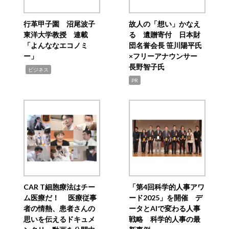
行革甲子園 沼尾波子
故人の「想い」かなえ
東洋大学教授 連載
る 遺贈寄付 日本財
「よんななエコノミ
団名誉会長 笹川陽平氏
ー」
×フリーアナウンサー
長野智子氏
,
ビジネス
PR
CAR T細胞療法はチー
「第4回科学的人事アワ
ム医療だ！ 医療従事
ード2025」を開催 デ
者の情熱、患者さんの
ータとAIで変わる人事
思いを伝えるドキュメ
戦略 科学的人事の最