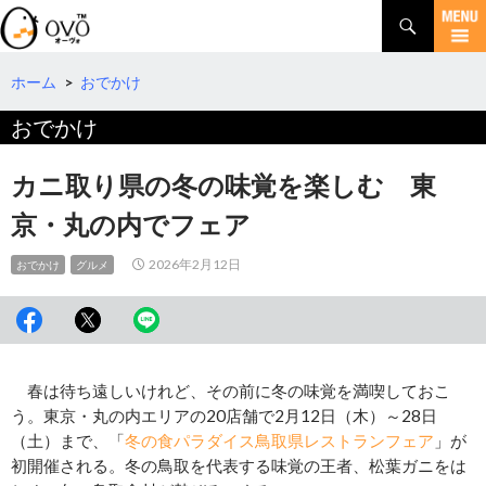
検
索
コ
ン
テ
ホーム
>
おでかけ
ン
おでかけ
ツ
へ
移
カニ取り県の冬の味覚を楽しむ 東
動
京・丸の内でフェア
2026年2月12日
おでかけ
グルメ
春は待ち遠しいけれど、その前に冬の味覚を満喫しておこ
う。東京・丸の内エリアの20店舗で2月12日（木）～28日
（土）まで、「
冬の食パラダイス鳥取県レストランフェア
」が
初開催される。冬の鳥取を代表する味覚の王者、松葉ガニをは