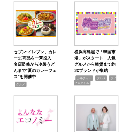
セブン‐イレブン、カレ
横浜高島屋で「韓国市
ー15商品を一斉投入
場」がスタート 人気
名店監修から冷製うど
グルメから雑貨まで約
んまで“夏のカレーフェ
30ブランドが集結
ス”を開催中
,
,
,
カルチャー
グルメ
ライ
フスタイル
,
グルメ