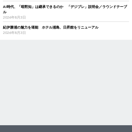
AI時代、「暗黙知」は継承できるのか 「デジブレ」説明会／ラウンドテーブ
ル
2026年8月3日
紀伊勝浦の魅力を堪能 ホテル浦島、日昇館をリニューアル
2026年8月3日