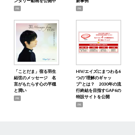
ンタリー動画を公開中
新事例
PR
PR
「ことだま」宿る羽生
HIV/エイズにまつわる6
結弦のメッセージ 名
つの“理解のギャッ
言がもたらす心の平穏
プ”とは？ 2030年の流
と潤い
行終結を目指すGAP6の
特設サイトを公開
PR
PR