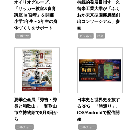
オイリオグループ、
持続的発展目指す 久
「サッカー教室&食育
留米工業大学が「ふく
講座 in 宮崎」を開催
おか未来型園芸農業創
小学1年生～3年生の身
出コンソーシアム」参
体づくりをサポート
画
,
,
,
スポーツ
ビジネス
社会
夏季企画展「秀吉・秀
日本史と世界史を旅す
長と和歌山」 和歌山
るRPG 「時渡り」、
市立博物館で8月8日か
iOS/Androidで配信開
ら
始
,
,
カルチャー
カルチャー