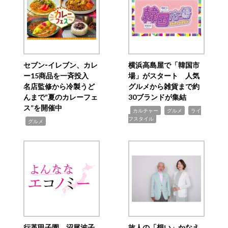
セブン‐イレブン、カレ
横浜高島屋で「韓国市
ー15商品を一斉投入
場」がスタート 人気
名店監修から冷製うど
グルメから雑貨まで約
んまで“夏のカレーフェ
30ブランドが集結
ス”を開催中
,
,
,
カルチャー
グルメ
ライ
フスタイル
,
グルメ
行革甲子園 沼尾波子
故人の「想い」かなえ