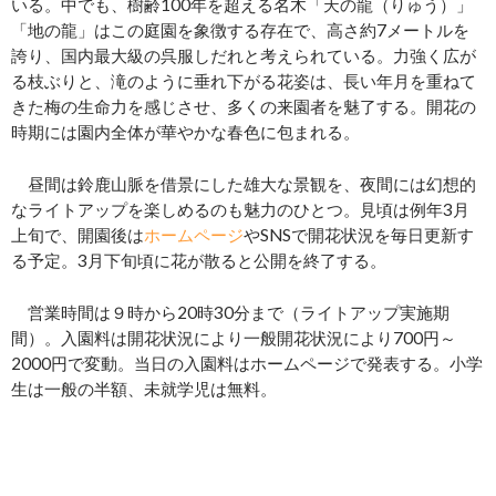
いる。中でも、樹齢100年を超える名木「天の龍（りゅう）」
「地の龍」はこの庭園を象徴する存在で、高さ約7メートルを
誇り、国内最大級の呉服しだれと考えられている。力強く広が
る枝ぶりと、滝のように垂れ下がる花姿は、長い年月を重ねて
きた梅の生命力を感じさせ、多くの来園者を魅了する。開花の
時期には園内全体が華やかな春色に包まれる。
昼間は鈴鹿山脈を借景にした雄大な景観を、夜間には幻想的
なライトアップを楽しめるのも魅力のひとつ。見頃は例年3月
上旬で、開園後は
ホームページ
やSNSで開花状況を毎日更新す
る予定。3月下旬頃に花が散ると公開を終了する。
営業時間は９時から20時30分まで（ライトアップ実施期
間）。入園料は開花状況により一般開花状況により700円～
2000円で変動。当日の入園料はホームページで発表する。小学
生は一般の半額、未就学児は無料。