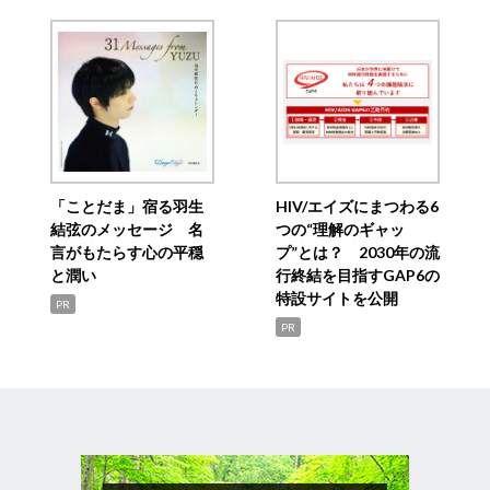
「ことだま」宿る羽生
HIV/エイズにまつわる6
結弦のメッセージ 名
つの“理解のギャッ
言がもたらす心の平穏
プ”とは？ 2030年の流
と潤い
行終結を目指すGAP6の
特設サイトを公開
PR
PR