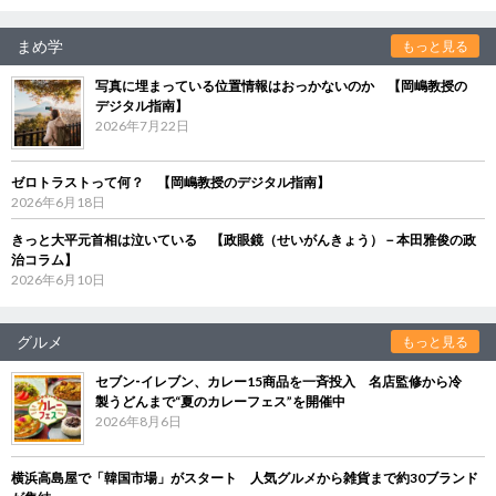
まめ学
もっと見る
写真に埋まっている位置情報はおっかないのか 【岡嶋教授の
デジタル指南】
2026年7月22日
ゼロトラストって何？ 【岡嶋教授のデジタル指南】
2026年6月18日
きっと大平元首相は泣いている 【政眼鏡（せいがんきょう）－本田雅俊の政
治コラム】
2026年6月10日
グルメ
もっと見る
セブン‐イレブン、カレー15商品を一斉投入 名店監修から冷
製うどんまで“夏のカレーフェス”を開催中
2026年8月6日
横浜高島屋で「韓国市場」がスタート 人気グルメから雑貨まで約30ブランド