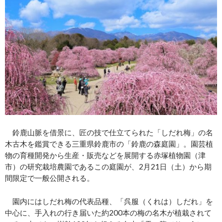
鈴鹿山脈を借景に、匠の技で仕立てられた「しだれ梅」の名
木古木を鑑賞できる三重県鈴鹿市の「鈴鹿の森庭園」。園芸植
物の育種開発から生産・販売などを展開する赤塚植物園（津
市）の研究栽培農園であるこの庭園が、2月21日（土）から期
間限定で一般公開される。
園内にはしだれ梅の代表品種、「呉服（くれは）しだれ」を
中心に、手入れの行き届いた約200本の梅の名木が植栽されて