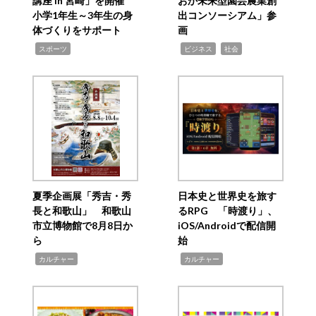
講座 in 宮崎」を開催
おか未来型園芸農業創
小学1年生～3年生の身
出コンソーシアム」参
体づくりをサポート
画
,
,
,
スポーツ
ビジネス
社会
夏季企画展「秀吉・秀
日本史と世界史を旅す
長と和歌山」 和歌山
るRPG 「時渡り」、
市立博物館で8月8日か
iOS/Androidで配信開
ら
始
,
,
カルチャー
カルチャー