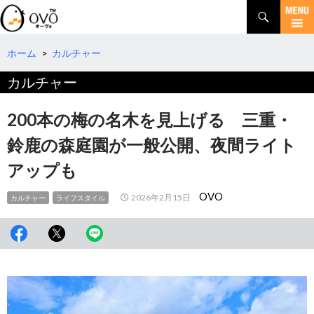
検
索
コ
ン
テ
ホーム
>
カルチャー
ン
カルチャー
ツ
へ
移
200本の梅の名木を見上げる 三重・
動
鈴鹿の森庭園が一般公開、夜間ライト
アップも
OVO
2026年2月15日
カルチャー
ライフスタイル