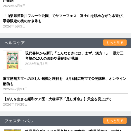
が集結
2026年8月5日
「山梨県笛吹川フルーツ公園」でサマーフェス 富士山を眺めながら水遊び、
季節限定の桃のかき氷も
2026年8月3日
ヘルスケア
もっと見る
現代書林から新刊『こんなときには、まず、漢方！』 漢方三
考塾の15人の医師や薬剤師が執筆
2026年8月5日
重症筋無力症への正しい知識と理解を 8月8日広島市で公開講座、オンライン
配信も
2026年7月31日
【がんを生きる緩和ケア医・大橋洋平「足し算命」】天空を見上げて
2026年7月28日
フェスティバル
もっと見る