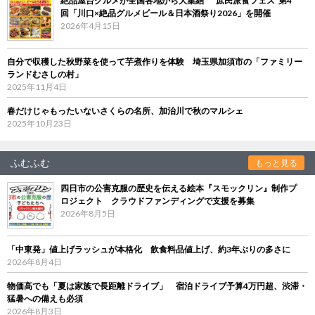
絶品屋台グルメが全国各地から大集結 “庶民派食フェス”第4
回「川口×絶品グルメビール＆日本酒祭り2026」を開催
2026年4月15日
自分で収穫した秋野菜を使って芋煮作りを体験 埼玉県加須市の「ファミリー
ランドむさしの村」
2025年11月4日
春だけじゃもったいないさくらの名所、加治川で秋のマルシェ
2025年10月23日
ふむふむ
もっと見る
四日市の公害克服の歴史を伝える絵本『スモックリン』制作プ
ロジェクト クラウドファンディングで支援を募集
2026年8月5日
「中東発」値上げラッシュが本格化 飲食料品値上げ、約3年ぶりの多さに
2026年8月4日
物価高でも「夏は家族で長距離ドライブ」 宿泊ドライブ予算4万円超、渋滞・
猛暑への備えも必須
2026年8月3日