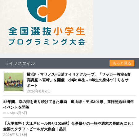
ライフスタイル
もっと見る
横浜F・マリノス×日清オイリオグループ、「サッカー教室&食
育講座 in 宮崎」を開催 小学1年生～3年生の身体づくりをサ
ポート
2026年8月6日
55年間、京の街を走り続けてきた車両 嵐山線・モボ301形、運行開始55周年
イベントを開催
2026年8月6日
【入場無料！大江戸ビール祭り2026秋】仕事帰りの一杯や週末の昼飲みにも！
全国のクラフトビールが大集合｜品川
2026年8月6日