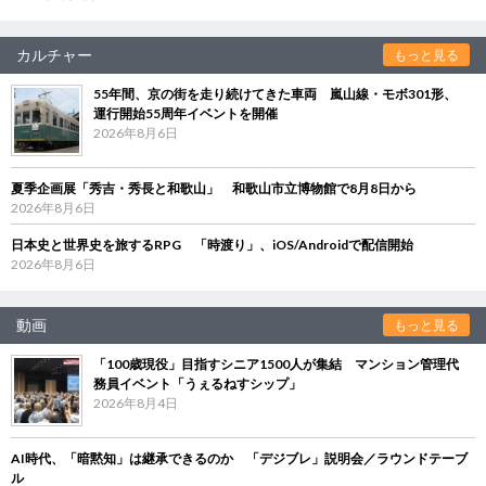
カルチャー
もっと見る
55年間、京の街を走り続けてきた車両 嵐山線・モボ301形、
運行開始55周年イベントを開催
2026年8月6日
夏季企画展「秀吉・秀長と和歌山」 和歌山市立博物館で8月8日から
2026年8月6日
日本史と世界史を旅するRPG 「時渡り」、iOS/Androidで配信開始
2026年8月6日
動画
もっと見る
「100歳現役」目指すシニア1500人が集結 マンション管理代
務員イベント「うぇるねすシップ」
2026年8月4日
AI時代、「暗黙知」は継承できるのか 「デジブレ」説明会／ラウンドテーブ
ル