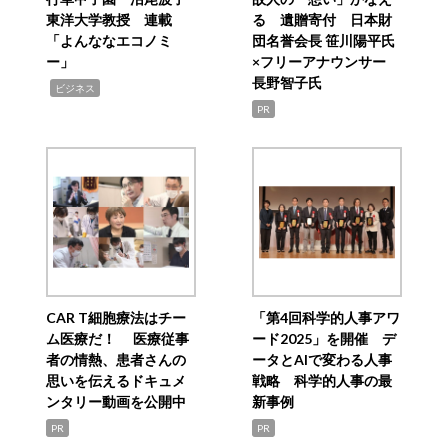
東洋大学教授 連載
る 遺贈寄付 日本財
「よんななエコノミ
団名誉会長 笹川陽平氏
ー」
×フリーアナウンサー
長野智子氏
,
ビジネス
PR
CAR T細胞療法はチー
「第4回科学的人事アワ
ム医療だ！ 医療従事
ード2025」を開催 デ
者の情熱、患者さんの
ータとAIで変わる人事
思いを伝えるドキュメ
戦略 科学的人事の最
ンタリー動画を公開中
新事例
PR
PR