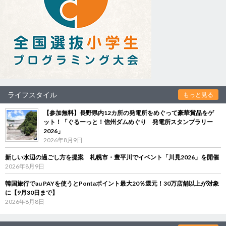
ライフスタイル
もっと見る
【参加無料】長野県内12カ所の発電所をめぐって豪華賞品をゲ
ット！「ぐるーっと！信州ダムめぐり 発電所スタンプラリー
2026」
2026年8月9日
新しい水辺の過ごし方を提案 札幌市・豊平川でイベント「川見2026」を開催
2026年8月9日
韓国旅行でau PAYを使うとPontaポイント最大20％還元！30万店舗以上が対象
に【9月30日まで】
2026年8月8日