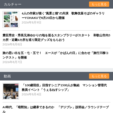
カルチャー
もっと見る
6人の作家が描く“風景と猫”の共演 歌舞伎座そばのギャラリ
ーYOHAKUで8月20日から開催
2026年8月9日
豊臣秀吉・秀長兄弟ゆかりの地を巡るスタンプラリーがスタート 和歌山市内5
カ所・近畿6カ所を巡り限定グッズをもらおう
2026年8月8日
旅の思い出を五・七・五で！ エースが「かばんの日」に合わせ「旅行川柳コ
ンテスト」を開催
2026年8月7日
動画
もっと見る
「100歳現役」目指すシニア1500人が集結 マンション管理代
務員イベント「うぇるねすシップ」
2026年8月4日
AI時代、「暗黙知」は継承できるのか 「デジブレ」説明会／ラウンドテーブ
ル