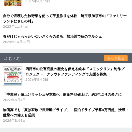
2026年4月15日
自分で収穫した秋野菜を使って芋煮作りを体験 埼玉県加須市の「ファミリー
ランドむさしの村」
2025年11月4日
春だけじゃもったいないさくらの名所、加治川で秋のマルシェ
2025年10月23日
ふむふむ
もっと見る
四日市の公害克服の歴史を伝える絵本『スモックリン』制作プ
ロジェクト クラウドファンディングで支援を募集
2026年8月5日
「中東発」値上げラッシュが本格化 飲食料品値上げ、約3年ぶりの多さに
2026年8月4日
物価高でも「夏は家族で長距離ドライブ」 宿泊ドライブ予算4万円超、渋滞・
猛暑への備えも必須
2026年8月3日