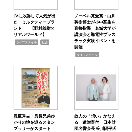
LVに敗訴して人気が出
ノーベル賞受賞・白川
た ミルクティーブラ
英樹博士が小中高生を
ンド 【野村義樹✕
直接指導 名城大学が
リアルワールド】
講演会と導電性プラス
チック実験イベントを
,
,
ライフスタイル
社会
開催
,
ライフスタイル
豊臣秀吉・秀長兄弟ゆ
故人の「想い」かなえ
かりの地を巡るスタン
る 遺贈寄付 日本財
プラリーがスタート
団名誉会長 笹川陽平氏