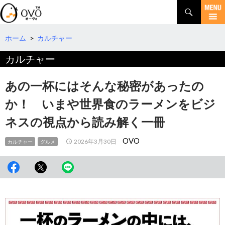
検
索
コ
ン
テ
ホーム
>
カルチャー
ン
カルチャー
ツ
へ
移
あの一杯にはそんな秘密があったの
動
か！ いまや世界食のラーメンをビジ
ネスの視点から読み解く一冊
OVO
2026年3月30日
カルチャー
グルメ