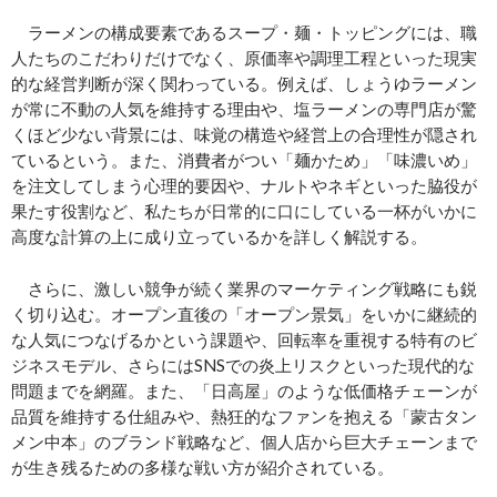
ラーメンの構成要素であるスープ・麺・トッピングには、職
人たちのこだわりだけでなく、原価率や調理工程といった現実
的な経営判断が深く関わっている。例えば、しょうゆラーメン
が常に不動の人気を維持する理由や、塩ラーメンの専門店が驚
くほど少ない背景には、味覚の構造や経営上の合理性が隠され
ているという。また、消費者がつい「麺かため」「味濃いめ」
を注文してしまう心理的要因や、ナルトやネギといった脇役が
果たす役割など、私たちが日常的に口にしている一杯がいかに
高度な計算の上に成り立っているかを詳しく解説する。
さらに、激しい競争が続く業界のマーケティング戦略にも鋭
く切り込む。オープン直後の「オープン景気」をいかに継続的
な人気につなげるかという課題や、回転率を重視する特有のビ
ジネスモデル、さらにはSNSでの炎上リスクといった現代的な
問題までを網羅。また、「日高屋」のような低価格チェーンが
品質を維持する仕組みや、熱狂的なファンを抱える「蒙古タン
メン中本」のブランド戦略など、個人店から巨大チェーンまで
が生き残るための多様な戦い方が紹介されている。