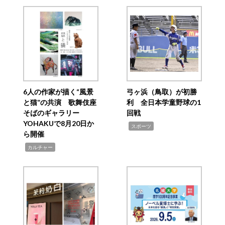
6人の作家が描く“風景
弓ヶ浜（鳥取）が初勝
と猫”の共演 歌舞伎座
利 全日本学童野球の1
そばのギャラリー
回戦
YOHAKUで8月20日か
,
スポーツ
ら開催
,
カルチャー