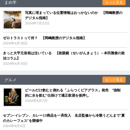
まめ学
もっと見る
写真に埋まっている位置情報はおっかないのか 【岡嶋教授の
デジタル指南】
2026年7月22日
ゼロトラストって何？ 【岡嶋教授のデジタル指南】
2026年6月18日
きっと大平元首相は泣いている 【政眼鏡（せいがんきょう）－本田雅俊の政
治コラム】
2026年6月10日
グルメ
もっと見る
ビールだけ飲むと倒れる「ふらつくビアグラス」発売 “強制
的に水を飲む”仕掛けで適正飲酒を後押し
2026年8月7日
セブン‐イレブン、カレー15商品を一斉投入 名店監修から冷製うどんまで“夏
のカレーフェス”を開催中
2026年8月6日