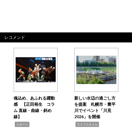
レコメンド
魂込め、あふれる躍動
新しい水辺の過ごし方
感 【正田裕生 コラ
を提案 札幌市・豊平
ム 直線・曲線・斜め
川でイベント「川見
線】
2026」を開催
,
,
スポーツ
ライフスタイル