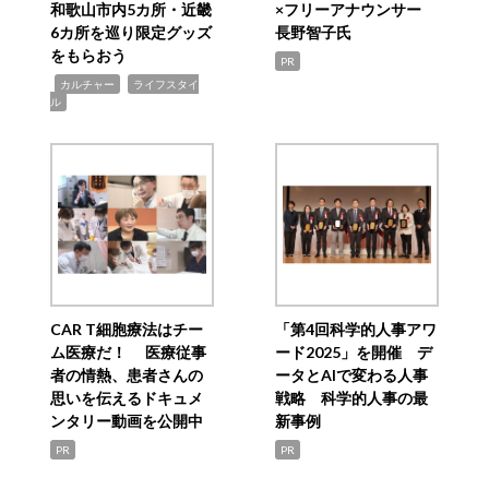
和歌山市内5カ所・近畿
×フリーアナウンサー
6カ所を巡り限定グッズ
長野智子氏
をもらおう
PR
,
,
カルチャー
ライフスタイ
ル
CAR T細胞療法はチー
「第4回科学的人事アワ
ム医療だ！ 医療従事
ード2025」を開催 デ
者の情熱、患者さんの
ータとAIで変わる人事
思いを伝えるドキュメ
戦略 科学的人事の最
ンタリー動画を公開中
新事例
PR
PR