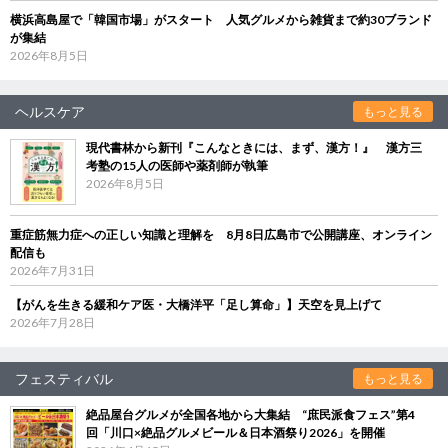
横浜高島屋で「韓国市場」がスタート 人気グルメから雑貨まで約30ブランド
が集結
2026年8月5日
ヘルスケア
もっと見る
現代書林から新刊『こんなときには、まず、漢方！』 漢方三
考塾の15人の医師や薬剤師が執筆
2026年8月5日
重症筋無力症への正しい知識と理解を 8月8日広島市で公開講座、オンライン
配信も
2026年7月31日
【がんを生きる緩和ケア医・大橋洋平「足し算命」】天空を見上げて
2026年7月28日
フェスティバル
もっと見る
絶品屋台グルメが全国各地から大集結 “庶民派食フェス”第4
回「川口×絶品グルメビール＆日本酒祭り2026」を開催