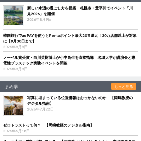
新しい水辺の過ごし方を提案 札幌市・豊平川でイベント「川
見2026」を開催
2026年8月9日
韓国旅行でau PAYを使うとPontaポイント最大20％還元！30万店舗以上が対象
に【9月30日まで】
2026年8月8日
ノーベル賞受賞・白川英樹博士が小中高生を直接指導 名城大学が講演会と導
電性プラスチック実験イベントを開催
2026年8月8日
まめ学
もっと見る
写真に埋まっている位置情報はおっかないのか 【岡嶋教授の
デジタル指南】
2026年7月22日
ゼロトラストって何？ 【岡嶋教授のデジタル指南】
2026年6月18日