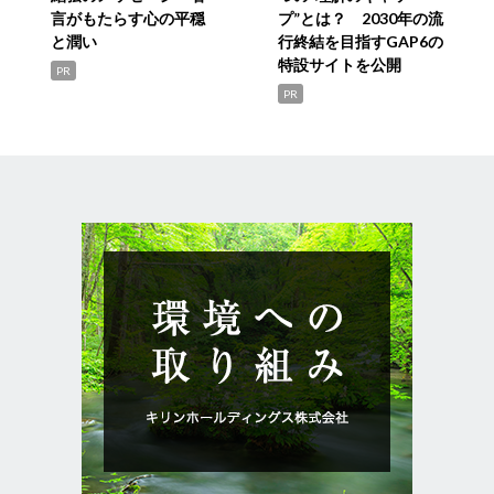
言がもたらす心の平穏
プ”とは？ 2030年の流
と潤い
行終結を目指すGAP6の
特設サイトを公開
PR
PR