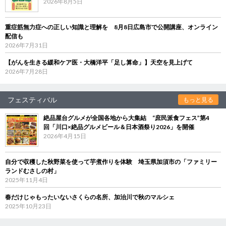
2026年8月5日
重症筋無力症への正しい知識と理解を 8月8日広島市で公開講座、オンライン
配信も
2026年7月31日
【がんを生きる緩和ケア医・大橋洋平「足し算命」】天空を見上げて
2026年7月28日
フェスティバル
もっと見る
絶品屋台グルメが全国各地から大集結 “庶民派食フェス”第4
回「川口×絶品グルメビール＆日本酒祭り2026」を開催
2026年4月15日
自分で収穫した秋野菜を使って芋煮作りを体験 埼玉県加須市の「ファミリー
ランドむさしの村」
2025年11月4日
春だけじゃもったいないさくらの名所、加治川で秋のマルシェ
2025年10月23日