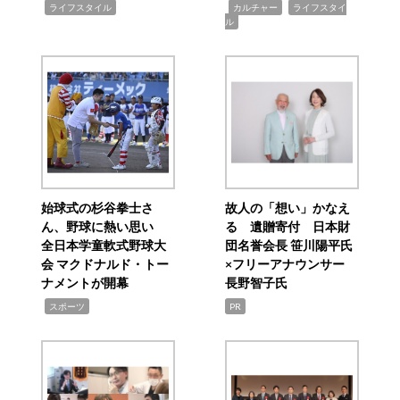
,
,
,
ライフスタイル
カルチャー
ライフスタイ
ル
始球式の杉谷拳士さ
故人の「想い」かなえ
ん、野球に熱い思い
る 遺贈寄付 日本財
全日本学童軟式野球大
団名誉会長 笹川陽平氏
会 マクドナルド・トー
×フリーアナウンサー
ナメントが開幕
長野智子氏
,
スポーツ
PR