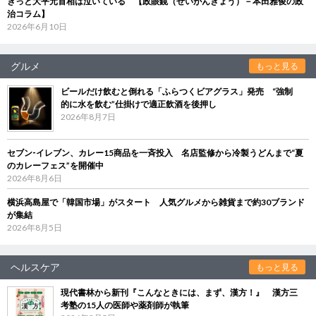
きっと大平元首相は泣いている 【政眼鏡（せいがんきょう）－本田雅俊の政
治コラム】
2026年6月10日
グルメ
もっと見る
ビールだけ飲むと倒れる「ふらつくビアグラス」発売 “強制
的に水を飲む”仕掛けで適正飲酒を後押し
2026年8月7日
セブン‐イレブン、カレー15商品を一斉投入 名店監修から冷製うどんまで“夏
のカレーフェス”を開催中
2026年8月6日
横浜高島屋で「韓国市場」がスタート 人気グルメから雑貨まで約30ブランド
が集結
2026年8月5日
ヘルスケア
もっと見る
現代書林から新刊『こんなときには、まず、漢方！』 漢方三
考塾の15人の医師や薬剤師が執筆