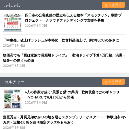
ふむふむ
もっと見る
四日市の公害克服の歴史を伝える絵本『スモックリン』制作プ
ロジェクト クラウドファンディングで支援を募集
2026年8月5日
「中東発」値上げラッシュが本格化 飲食料品値上げ、約3年ぶりの多さに
2026年8月4日
物価高でも「夏は家族で長距離ドライブ」 宿泊ドライブ予算4万円超、渋滞・
猛暑への備えも必須
2026年8月3日
カルチャー
もっと見る
6人の作家が描く“風景と猫”の共演 歌舞伎座そばのギャラリ
ーYOHAKUで8月20日から開催
2026年8月9日
豊臣秀吉・秀長兄弟ゆかりの地を巡るスタンプラリーがスタート 和歌山市内5
カ所・近畿6カ所を巡り限定グッズをもらおう
2026年8月8日