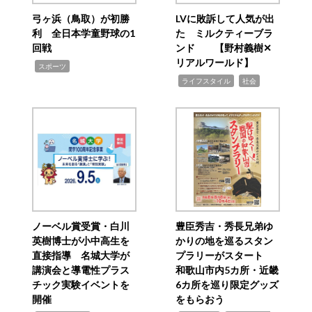
弓ヶ浜（鳥取）が初勝
LVに敗訴して人気が出
利 全日本学童野球の1
た ミルクティーブラ
回戦
ンド 【野村義樹✕
リアルワールド】
,
スポーツ
,
,
ライフスタイル
社会
ノーベル賞受賞・白川
豊臣秀吉・秀長兄弟ゆ
英樹博士が小中高生を
かりの地を巡るスタン
直接指導 名城大学が
プラリーがスタート
講演会と導電性プラス
和歌山市内5カ所・近畿
チック実験イベントを
6カ所を巡り限定グッズ
開催
をもらおう