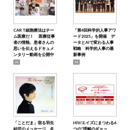
CAR T細胞療法はチー
「第4回科学的人事アワ
ム医療だ！ 医療従事
ード2025」を開催 デ
者の情熱、患者さんの
ータとAIで変わる人事
思いを伝えるドキュメ
戦略 科学的人事の最
ンタリー動画を公開中
新事例
PR
PR
「ことだま」宿る羽生
HIV/エイズにまつわる6
結弦のメッセージ 名
つの“理解のギャッ