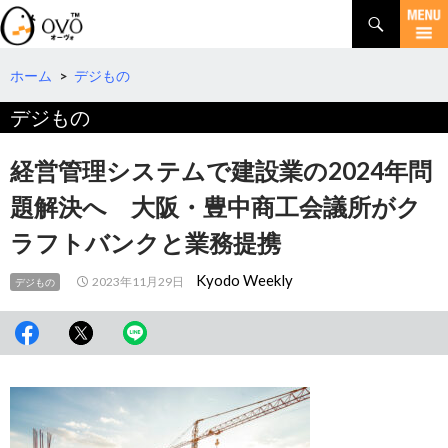
検
索
コ
ン
テ
ホーム
>
デジもの
ン
デジもの
ツ
へ
移
経営管理システムで建設業の2024年問
動
題解決へ 大阪・豊中商工会議所がク
ラフトバンクと業務提携
Kyodo Weekly
2023年11月29日
デジもの