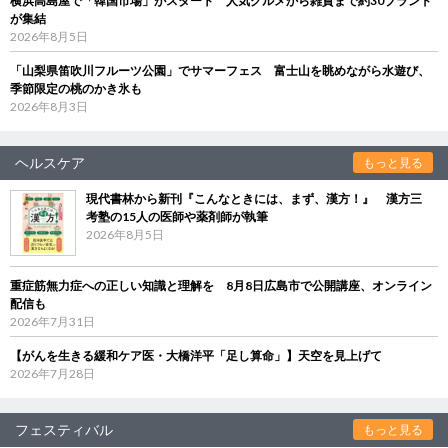
横浜高島屋で「韓国市場」がスタート 人気グルメから雑貨まで約30ブランド
が集結
2026年8月5日
「山梨県笛吹川フルーツ公園」でサマーフェス 富士山を眺めながら水遊び、
季節限定の桃のかき氷も
2026年8月3日
ヘルスケア
もっと見る
現代書林から新刊『こんなときには、まず、漢方！』 漢方三
考塾の15人の医師や薬剤師が執筆
2026年8月5日
重症筋無力症への正しい知識と理解を 8月8日広島市で公開講座、オンライン
配信も
2026年7月31日
【がんを生きる緩和ケア医・大橋洋平「足し算命」】天空を見上げて
2026年7月28日
フェスティバル
もっと見る