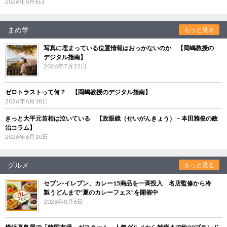
2026年8月6日
まめ学
もっと見る
写真に埋まっている位置情報はおっかないのか 【岡嶋教授の
デジタル指南】
2026年7月22日
ゼロトラストって何？ 【岡嶋教授のデジタル指南】
2026年6月18日
きっと大平元首相は泣いている 【政眼鏡（せいがんきょう）－本田雅俊の政
治コラム】
2026年6月10日
グルメ
もっと見る
セブン‐イレブン、カレー15商品を一斉投入 名店監修から冷
製うどんまで“夏のカレーフェス”を開催中
2026年8月6日