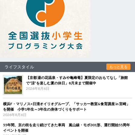
ライフスタイル
もっと見る
【京都 湯の花温泉・すみや亀峰菴】夏限定のおもてなし「旅館
で“涼”を楽しむ夏の休日」8月末まで開催中
2026年8月6日
横浜F・マリノス×日清オイリオグループ、「サッカー教室&食育講座 in 宮崎」
を開催 小学1年生～3年生の身体づくりをサポート
2026年8月6日
55年間、京の街を走り続けてきた車両 嵐山線・モボ301形、運行開始55周年
イベントを開催