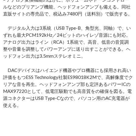
ルなどのプリアンプ機能、ヘッドフォンアンプも備える。同社
直販サイトの専売品で、税込み7480円（送料別）で販売する。
デジタル入力は3系統（USB Type-B、角型光、同軸）で、い
ずれも最大PCM192kHz／24ビットのハイレゾ音源にも対応。
アナログ出力はライン（RCA）1系統で、高音、低音の音質調
整や音量を調整してパワーアンプに送り出すことができる。ヘ
ッドフォン出力は3.5mmステレオミニ。
DACデバイスはハイエンド機器やプロ機器にも採用され高い
評価をもつESS Technology社製ES98018K2Mで、高解像度でク
リアな音を再生。ヘッドフォンアンプ部も定評あるパワーICの
MAX97220として、低電圧駆動でも高音質をの確保を図る。電
源コネクターはUSB Type-Cなので、パソコン用のAC充電器が
使える。