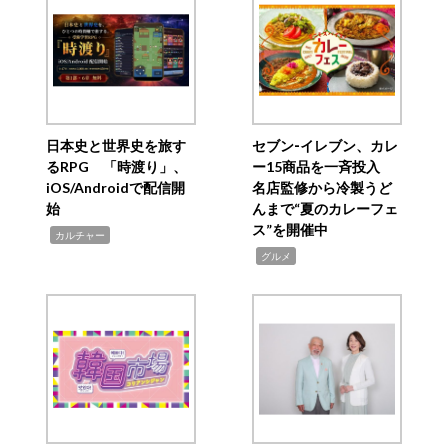
日本史と世界史を旅す
セブン‐イレブン、カレ
るRPG 「時渡り」、
ー15商品を一斉投入
iOS/Androidで配信開
名店監修から冷製うど
始
んまで“夏のカレーフェ
ス”を開催中
,
カルチャー
,
グルメ