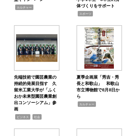
体づくりをサポート
,
カルチャー
,
スポーツ
先端技術で園芸農業の
夏季企画展「秀吉・秀
持続的発展目指す 久
長と和歌山」 和歌山
留米工業大学が「ふく
市立博物館で8月8日か
おか未来型園芸農業創
ら
出コンソーシアム」参
,
カルチャー
画
,
,
ビジネス
社会