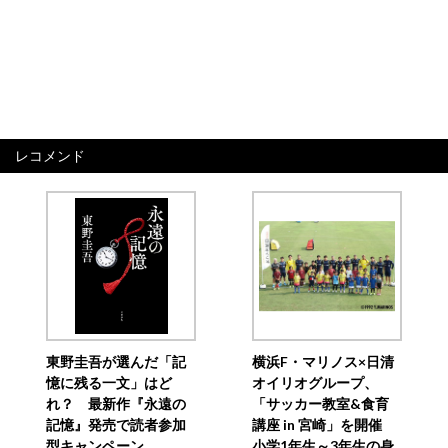
レコメンド
東野圭吾が選んだ「記
横浜F・マリノス×日清
憶に残る一文」はど
オイリオグループ、
れ？ 最新作『永遠の
「サッカー教室&食育
記憶』発売で読者参加
講座 in 宮崎」を開催
型キャンペーン
小学1年生～3年生の身