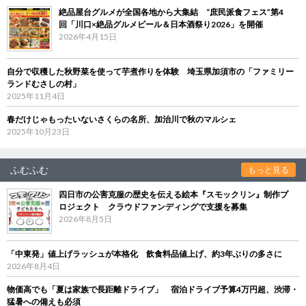
絶品屋台グルメが全国各地から大集結 “庶民派食フェス”第4
回「川口×絶品グルメビール＆日本酒祭り2026」を開催
2026年4月15日
自分で収穫した秋野菜を使って芋煮作りを体験 埼玉県加須市の「ファミリー
ランドむさしの村」
2025年11月4日
春だけじゃもったいないさくらの名所、加治川で秋のマルシェ
2025年10月23日
ふむふむ
もっと見る
四日市の公害克服の歴史を伝える絵本『スモックリン』制作プ
ロジェクト クラウドファンディングで支援を募集
2026年8月5日
「中東発」値上げラッシュが本格化 飲食料品値上げ、約3年ぶりの多さに
2026年8月4日
物価高でも「夏は家族で長距離ドライブ」 宿泊ドライブ予算4万円超、渋滞・
猛暑への備えも必須