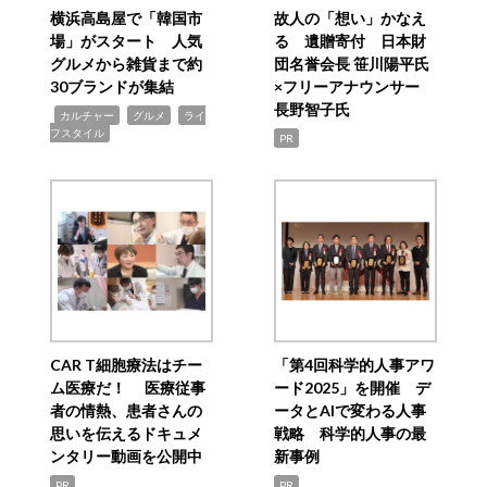
横浜高島屋で「韓国市
故人の「想い」かなえ
場」がスタート 人気
る 遺贈寄付 日本財
グルメから雑貨まで約
団名誉会長 笹川陽平氏
30ブランドが集結
×フリーアナウンサー
長野智子氏
,
,
,
カルチャー
グルメ
ライ
フスタイル
PR
CAR T細胞療法はチー
「第4回科学的人事アワ
ム医療だ！ 医療従事
ード2025」を開催 デ
者の情熱、患者さんの
ータとAIで変わる人事
思いを伝えるドキュメ
戦略 科学的人事の最
ンタリー動画を公開中
新事例
PR
PR