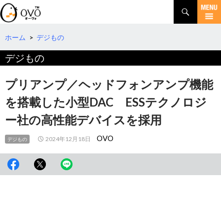
検
索
コ
ン
テ
ホーム
>
デジもの
ン
デジもの
ツ
へ
移
プリアンプ／ヘッドフォンアンプ機能
動
を搭載した小型DAC ESSテクノロジ
ー社の高性能デバイスを採用
OVO
2024年12月18日
デジもの