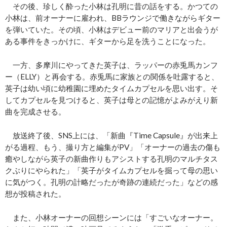
その後、珍しく酔った小林は孔明に昔の話をする。かつての
小林は、前オーナーに雇われ、BBラウンジで働きながらギター
を弾いていた。その頃、小林はデビュー前のマリアと出会うが
ある事件をきっかけに、ギターから足を洗うことになった。
一方、多摩川にやってきた英子は、ラッパーの赤兎馬カンフ
ー（ELLY）と再会する。赤兎馬に家族との関係を吐露すると、
英子は幼い頃に幼稚園に埋めたタイムカプセルを思い出す。そ
してカプセルを見つけると、英子は母との記憶がよみがえり新
曲を完成させる。
放送終了後、SNS上には、「新曲『Time Capsule』が出来上
がる過程、もう、撮り方と編集がPV」「オーナーの過去の傷も
癒やしながら英子の新曲作りもアシストする孔明のマルチタス
クぶりにやられた」「英子がタイムカプセルを掘って母の思い
に気がつく。孔明の計略だったが奇跡の連続だった」などの感
想が投稿された。
また、小林オーナーの回想シーンには「すごいなオーナー。