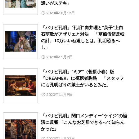
遣いがステキ」
2023年10月12日
「パリピ孔明」“孔明” 向井理と“英子”上白
石萌歌がアザリエと対決 「草船借箭反転
の計、10万いいね返しとは。孔明恐るべ
し」
2023年11月2日
「パリピ孔明」“ミア”（菅原小春）版
『DREAMER』に視聴者胸熱 「スタッフ
にも孔明ばりの策士がいるとみた」
2023年11月9日
「パリピ孔明」関口メンディー“ケイジ”の怪
演に反響 「こんなお芝居できるって知らん
かった」
2023年11月23日