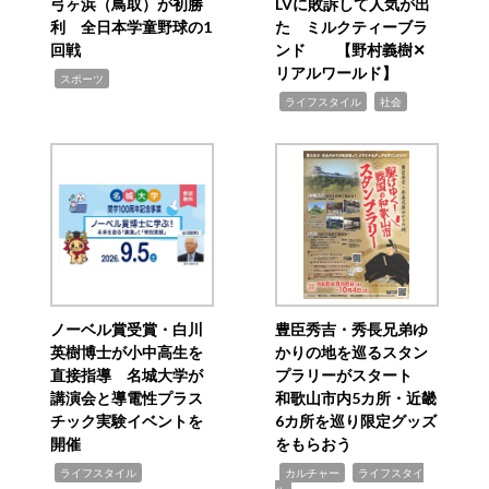
弓ヶ浜（鳥取）が初勝
LVに敗訴して人気が出
利 全日本学童野球の1
た ミルクティーブラ
回戦
ンド 【野村義樹✕
リアルワールド】
,
スポーツ
,
,
ライフスタイル
社会
ノーベル賞受賞・白川
豊臣秀吉・秀長兄弟ゆ
英樹博士が小中高生を
かりの地を巡るスタン
直接指導 名城大学が
プラリーがスタート
講演会と導電性プラス
和歌山市内5カ所・近畿
チック実験イベントを
6カ所を巡り限定グッズ
開催
をもらおう
,
,
,
ライフスタイル
カルチャー
ライフスタイ