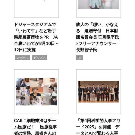
ドジャースタジアムで
故人の「想い」かなえ
「いわて牛」など岩手
る 遺贈寄付 日本財
県産農畜産物をPR JA
団名誉会長 笹川陽平氏
全農いわてが8月10日～
×フリーアナウンサー
12日に実施
長野智子氏
,
,
スポーツ
ビジネス
PR
CAR T細胞療法はチー
「第4回科学的人事アワ
ム医療だ！ 医療従事
ード2025」を開催 デ
者の情熱、患者さんの
ータとAIで変わる人事