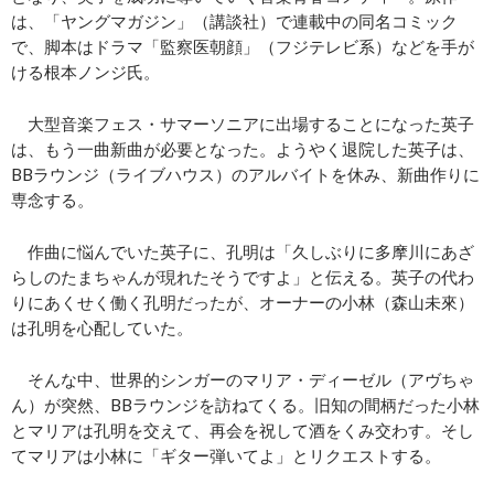
は、「ヤングマガジン」（講談社）で連載中の同名コミック
で、脚本はドラマ「監察医朝顔」（フジテレビ系）などを手が
ける根本ノンジ氏。
大型音楽フェス・サマーソニアに出場することになった英子
は、もう一曲新曲が必要となった。ようやく退院した英子は、
BBラウンジ（ライブハウス）のアルバイトを休み、新曲作りに
専念する。
作曲に悩んでいた英子に、孔明は「久しぶりに多摩川にあざ
らしのたまちゃんが現れたそうですよ」と伝える。英子の代わ
りにあくせく働く孔明だったが、オーナーの小林（森山未來）
は孔明を心配していた。
そんな中、世界的シンガーのマリア・ディーゼル（アヴちゃ
ん）が突然、BBラウンジを訪ねてくる。旧知の間柄だった小林
とマリアは孔明を交えて、再会を祝して酒をくみ交わす。そし
てマリアは小林に「ギター弾いてよ」とリクエストする。