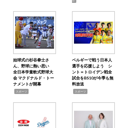
ル
始球式の杉谷拳士さ
ベルギーで戦う日本人
ん、野球に熱い思い
選手を応援しよう シ
全日本学童軟式野球大
ント＝トロイデン戦全
会 マクドナルド・トー
試合をBS10が今季も無
ナメントが開幕
料放送
,
,
スポーツ
スポーツ