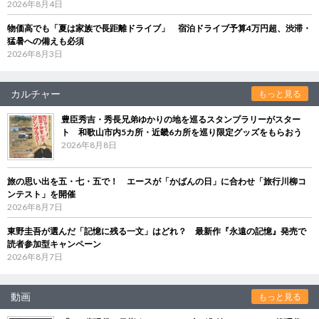
2026年8月4日
物価高でも「夏は家族で長距離ドライブ」 宿泊ドライブ予算4万円超、渋滞・
猛暑への備えも必須
2026年8月3日
カルチャー
もっと見る
豊臣秀吉・秀長兄弟ゆかりの地を巡るスタンプラリーがスター
ト 和歌山市内5カ所・近畿6カ所を巡り限定グッズをもらおう
2026年8月8日
旅の思い出を五・七・五で！ エースが「かばんの日」に合わせ「旅行川柳コ
ンテスト」を開催
2026年8月7日
東野圭吾が選んだ「記憶に残る一文」はどれ？ 最新作『永遠の記憶』発売で
読者参加型キャンペーン
2026年8月7日
動画
もっと見る