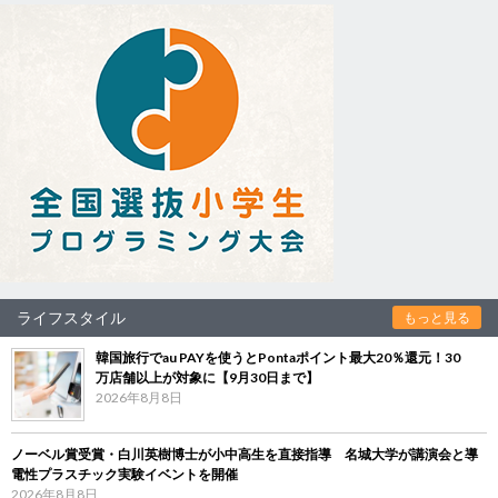
ライフスタイル
もっと見る
韓国旅行でau PAYを使うとPontaポイント最大20％還元！30
万店舗以上が対象に【9月30日まで】
2026年8月8日
ノーベル賞受賞・白川英樹博士が小中高生を直接指導 名城大学が講演会と導
電性プラスチック実験イベントを開催
2026年8月8日