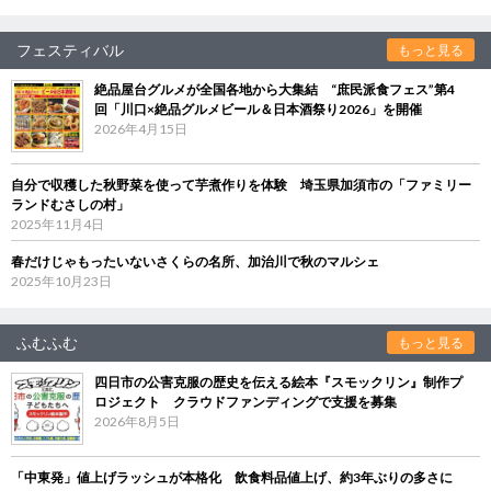
フェスティバル
もっと見る
絶品屋台グルメが全国各地から大集結 “庶民派食フェス”第4
回「川口×絶品グルメビール＆日本酒祭り2026」を開催
2026年4月15日
自分で収穫した秋野菜を使って芋煮作りを体験 埼玉県加須市の「ファミリー
ランドむさしの村」
2025年11月4日
春だけじゃもったいないさくらの名所、加治川で秋のマルシェ
2025年10月23日
ふむふむ
もっと見る
四日市の公害克服の歴史を伝える絵本『スモックリン』制作プ
ロジェクト クラウドファンディングで支援を募集
2026年8月5日
「中東発」値上げラッシュが本格化 飲食料品値上げ、約3年ぶりの多さに