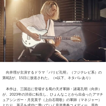
向井理が主演するドラマ「パリピ孔明」（フジテレビ系）の
第8話が、15日に放送された。（※以下、ネタバレあり）
本作は、三国志に登場する蜀の天才軍師・諸葛孔明（向井）
が、2023年の渋谷に転生し、ひょんなことから出会ったアマチ
ュアシンガー・月見英子（上白石萌歌）の軍師（マネジャー）
となり、英子を成功に導いていく音楽青春コメディー。原作