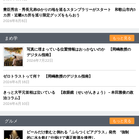
豊臣秀吉・秀長兄弟ゆかりの地を巡るスタンプラリーがスタート 和歌山市内5
カ所・近畿6カ所を巡り限定グッズをもらおう
2026年8月8日
まめ学
もっと見る
写真に埋まっている位置情報はおっかないのか 【岡嶋教授の
デジタル指南】
2026年7月22日
ゼロトラストって何？ 【岡嶋教授のデジタル指南】
2026年6月18日
きっと大平元首相は泣いている 【政眼鏡（せいがんきょう）－本田雅俊の政
治コラム】
2026年6月10日
グルメ
もっと見る
ビールだけ飲むと倒れる「ふらつくビアグラス」発売 “強制
的に水を飲む”仕掛けで適正飲酒を後押し