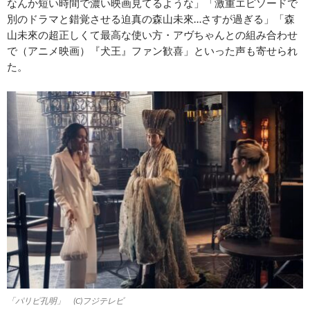
なんか短い時間で濃い映画見てるような」「激重エピソードで
別のドラマと錯覚させる迫真の森山未來…さすが過ぎる」「森
山未來の超正しくて最高な使い方・アヴちゃんとの組み合わせ
で（アニメ映画）『犬王』ファン歓喜」といった声も寄せられ
た。
「パリピ孔明」 (C)フジテレビ