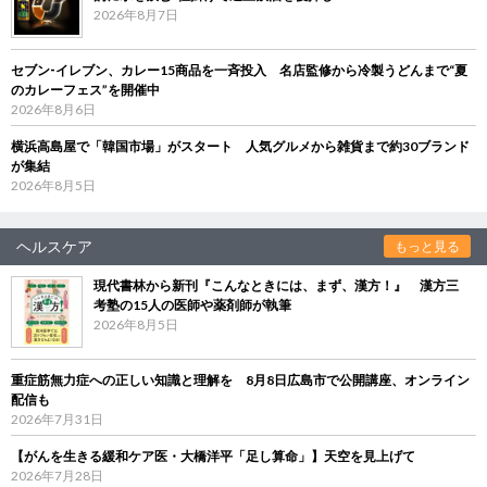
2026年8月7日
セブン‐イレブン、カレー15商品を一斉投入 名店監修から冷製うどんまで“夏
のカレーフェス”を開催中
2026年8月6日
横浜高島屋で「韓国市場」がスタート 人気グルメから雑貨まで約30ブランド
が集結
2026年8月5日
ヘルスケア
もっと見る
現代書林から新刊『こんなときには、まず、漢方！』 漢方三
考塾の15人の医師や薬剤師が執筆
2026年8月5日
重症筋無力症への正しい知識と理解を 8月8日広島市で公開講座、オンライン
配信も
2026年7月31日
【がんを生きる緩和ケア医・大橋洋平「足し算命」】天空を見上げて
2026年7月28日