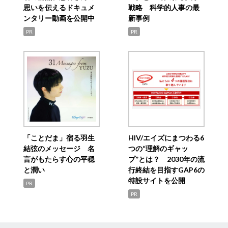
思いを伝えるドキュメ
戦略 科学的人事の最
ンタリー動画を公開中
新事例
PR
PR
「ことだま」宿る羽生
HIV/エイズにまつわる6
結弦のメッセージ 名
つの“理解のギャッ
言がもたらす心の平穏
プ”とは？ 2030年の流
と潤い
行終結を目指すGAP6の
特設サイトを公開
PR
PR