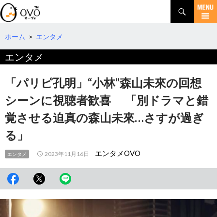
検
索
コ
ン
テ
ホーム
>
エンタメ
ン
エンタメ
ツ
へ
移
「パリピ孔明」“小林”森山未來の回想
動
シーンに視聴者歓喜 「別ドラマと錯
覚させる迫真の森山未來…さすが過ぎ
る」
エンタメOVO
2023年11月16日
エンタメ