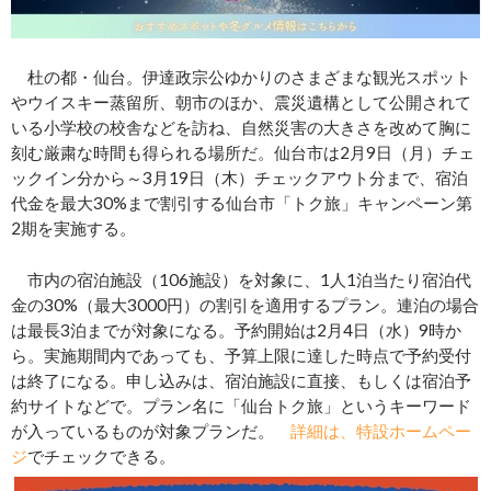
杜の都・仙台。伊達政宗公ゆかりのさまざまな観光スポット
やウイスキー蒸留所、朝市のほか、震災遺構として公開されて
いる小学校の校舎などを訪ね、自然災害の大きさを改めて胸に
刻む厳粛な時間も得られる場所だ。仙台市は2月9日（月）チェ
ックイン分から～3月19日（木）チェックアウト分まで、宿泊
代金を最大30%まで割引する仙台市「トク旅」キャンペーン第
2期を実施する。
市内の宿泊施設（106施設）を対象に、1人1泊当たり宿泊代
金の30%（最大3000円）の割引を適用するプラン。連泊の場合
は最長3泊までが対象になる。予約開始は2月4日（水）9時か
ら。実施期間内であっても、予算上限に達した時点で予約受付
は終了になる。申し込みは、宿泊施設に直接、もしくは宿泊予
約サイトなどで。プラン名に「仙台トク旅」というキーワード
が入っているものが対象プランだ。
詳細は、特設ホームペー
ジ
でチェックできる。