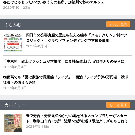
春だけじゃもったいないさくらの名所、加治川で秋のマルシェ
2025年10月23日
ふむふむ
もっと見る
四日市の公害克服の歴史を伝える絵本『スモックリン』制作プ
ロジェクト クラウドファンディングで支援を募集
2026年8月5日
「中東発」値上げラッシュが本格化 飲食料品値上げ、約3年ぶりの多さに
2026年8月4日
物価高でも「夏は家族で長距離ドライブ」 宿泊ドライブ予算4万円超、渋滞・
猛暑への備えも必須
2026年8月3日
カルチャー
もっと見る
豊臣秀吉・秀長兄弟ゆかりの地を巡るスタンプラリーがスター
ト 和歌山市内5カ所・近畿6カ所を巡り限定グッズをもらおう
2026年8月8日