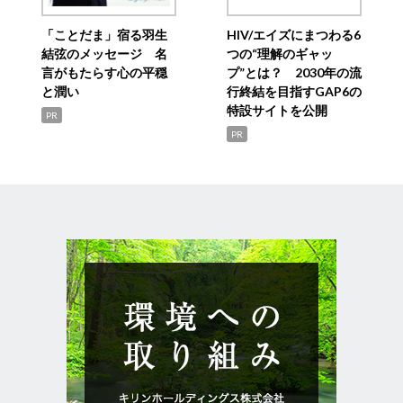
「ことだま」宿る羽生
HIV/エイズにまつわる6
結弦のメッセージ 名
つの“理解のギャッ
言がもたらす心の平穏
プ”とは？ 2030年の流
と潤い
行終結を目指すGAP6の
特設サイトを公開
PR
PR