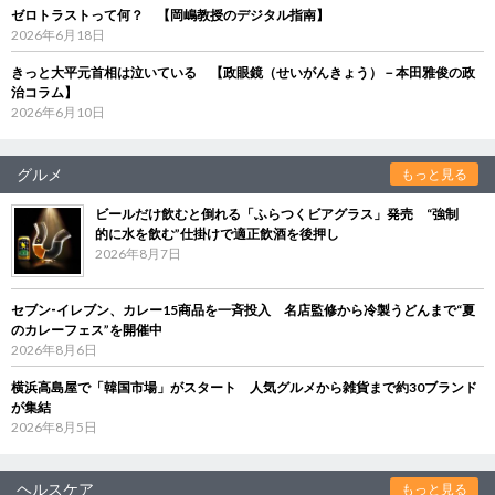
ゼロトラストって何？ 【岡嶋教授のデジタル指南】
2026年6月18日
きっと大平元首相は泣いている 【政眼鏡（せいがんきょう）－本田雅俊の政
治コラム】
2026年6月10日
グルメ
もっと見る
ビールだけ飲むと倒れる「ふらつくビアグラス」発売 “強制
的に水を飲む”仕掛けで適正飲酒を後押し
2026年8月7日
セブン‐イレブン、カレー15商品を一斉投入 名店監修から冷製うどんまで“夏
のカレーフェス”を開催中
2026年8月6日
横浜高島屋で「韓国市場」がスタート 人気グルメから雑貨まで約30ブランド
が集結
2026年8月5日
ヘルスケア
もっと見る