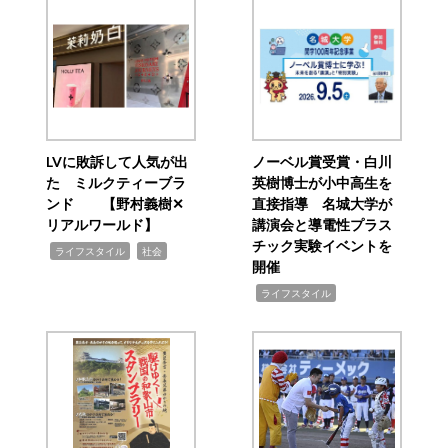
LVに敗訴して人気が出
ノーベル賞受賞・白川
た ミルクティーブラ
英樹博士が小中高生を
ンド 【野村義樹✕
直接指導 名城大学が
リアルワールド】
講演会と導電性プラス
チック実験イベントを
,
,
ライフスタイル
社会
開催
,
ライフスタイル