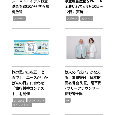
ント＝トロイデン戦全
県産農畜産物をPR JA
試合をBS10が今季も無
全農いわてが8月10日～
料放送
12日に実施
,
,
,
スポーツ
スポーツ
ビジネス
旅の思い出を五・七・
故人の「想い」かなえ
五で！ エースが「か
る 遺贈寄付 日本財
ばんの日」に合わせ
団名誉会長 笹川陽平氏
「旅行川柳コンテス
×フリーアナウンサー
ト」を開催
長野智子氏
,
,
,
おでかけ
ファッション
PR
ライフスタイル