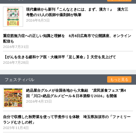
現代書林から新刊『こんなときには、まず、漢方！』 漢方三
考塾の15人の医師や薬剤師が執筆
2026年8月5日
重症筋無力症への正しい知識と理解を 8月8日広島市で公開講座、オンライン
配信も
2026年7月31日
【がんを生きる緩和ケア医・大橋洋平「足し算命」】天空を見上げて
2026年7月28日
フェスティバル
もっと見る
絶品屋台グルメが全国各地から大集結 “庶民派食フェス”第4
回「川口×絶品グルメビール＆日本酒祭り2026」を開催
2026年4月15日
自分で収穫した秋野菜を使って芋煮作りを体験 埼玉県加須市の「ファミリー
ランドむさしの村」
2025年11月4日