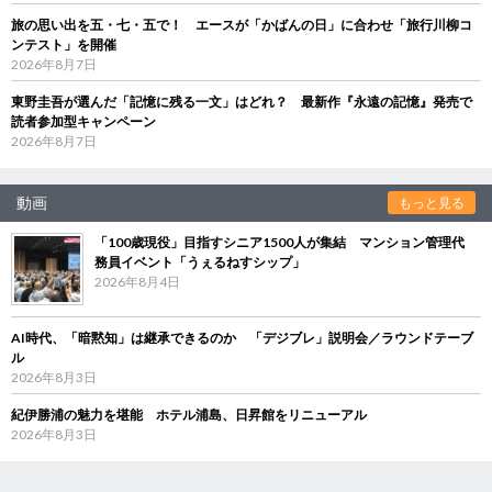
旅の思い出を五・七・五で！ エースが「かばんの日」に合わせ「旅行川柳コ
ンテスト」を開催
2026年8月7日
東野圭吾が選んだ「記憶に残る一文」はどれ？ 最新作『永遠の記憶』発売で
読者参加型キャンペーン
2026年8月7日
動画
もっと見る
「100歳現役」目指すシニア1500人が集結 マンション管理代
務員イベント「うぇるねすシップ」
2026年8月4日
AI時代、「暗黙知」は継承できるのか 「デジブレ」説明会／ラウンドテーブ
ル
2026年8月3日
紀伊勝浦の魅力を堪能 ホテル浦島、日昇館をリニューアル
2026年8月3日