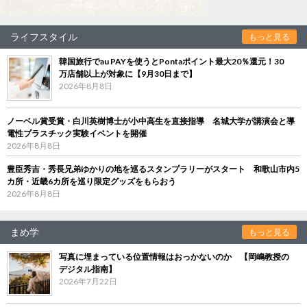
ライフスタイル
もっと見る
韓国旅行でau PAYを使うとPontaポイント最大20％還元！30
万店舗以上が対象に【9月30日まで】
2026年8月8日
ノーベル賞受賞・白川英樹博士が小中高生を直接指導 名城大学が講演会と導
電性プラスチック実験イベントを開催
2026年8月8日
豊臣秀吉・秀長兄弟ゆかりの地を巡るスタンプラリーがスタート 和歌山市内5
カ所・近畿6カ所を巡り限定グッズをもらおう
2026年8月8日
まめ学
もっと見る
写真に埋まっている位置情報はおっかないのか 【岡嶋教授の
デジタル指南】
2026年7月22日