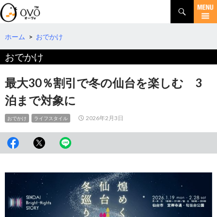
検
索
コ
ン
テ
ホーム
>
おでかけ
ン
おでかけ
ツ
へ
移
最大30％割引で冬の仙台を楽しむ 3
動
泊まで対象に
2026年2月3日
おでかけ
ライフスタイル