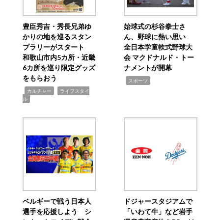
豊臣秀吉・秀長兄弟ゆ
始球式の杉谷拳士さ
かりの地を巡るスタン
ん、野球に熱い思い
プラリーがスタート
全日本学童軟式野球大
和歌山市内5カ所・近畿
会 マクドナルド・トー
6カ所を巡り限定グッズ
ナメントが開幕
をもらおう
,
スポーツ
,
,
カルチャー
ライフスタイ
ル
ベルギーで戦う日本人
ドジャースタジアムで
選手を応援しよう シ
「いわて牛」など岩手