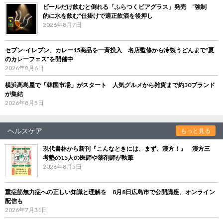
ビールだけ飲むと倒れる「ふらつくビアグラス」発売 “強制
的に水を飲む”仕掛けで適正飲酒を後押し
2026年8月7日
セブン‐イレブン、カレー15商品を一斉投入 名店監修から冷製うどんまで“夏
のカレーフェス”を開催中
2026年8月6日
横浜高島屋で「韓国市場」がスタート 人気グルメから雑貨まで約30ブランド
が集結
2026年8月5日
ヘルスケア
もっと見る
現代書林から新刊『こんなときには、まず、漢方！』 漢方三
考塾の15人の医師や薬剤師が執筆
2026年8月5日
重症筋無力症への正しい知識と理解を 8月8日広島市で公開講座、オンライン
配信も
2026年7月31日