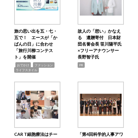
旅の思い出を五・七・
故人の「想い」かなえ
五で！ エースが「か
る 遺贈寄付 日本財
ばんの日」に合わせ
団名誉会長 笹川陽平氏
「旅行川柳コンテス
×フリーアナウンサー
ト」を開催
長野智子氏
,
,
,
おでかけ
ファッション
PR
ライフスタイル
CAR T細胞療法はチー
「第4回科学的人事アワ