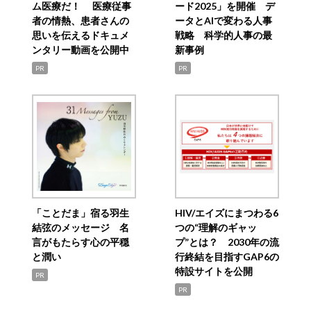
ム医療だ！ 医療従事
ード2025」を開催 デ
者の情熱、患者さんの
ータとAIで変わる人事
思いを伝えるドキュメ
戦略 科学的人事の最
ンタリー動画を公開中
新事例
PR
PR
「ことだま」宿る羽生
HIV/エイズにまつわる6
結弦のメッセージ 名
つの“理解のギャッ
言がもたらす心の平穏
プ”とは？ 2030年の流
と潤い
行終結を目指すGAP6の
特設サイトを公開
PR
PR