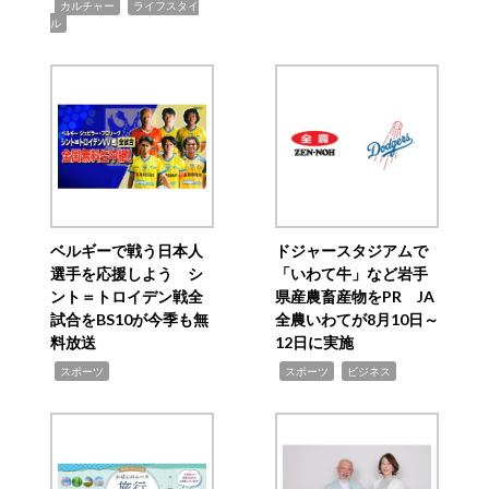
,
,
カルチャー
ライフスタイ
ル
ベルギーで戦う日本人
ドジャースタジアムで
選手を応援しよう シ
「いわて牛」など岩手
ント＝トロイデン戦全
県産農畜産物をPR JA
試合をBS10が今季も無
全農いわてが8月10日～
料放送
12日に実施
,
,
,
スポーツ
スポーツ
ビジネス