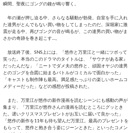
瞬間、聖夜にゴングの鐘が鳴り響く。
年の瀬が押し迫る中、さらなる騒動が勃発。自室を手に入れ
た達男がとんでもない買い物をしてしまったのだ。深堀家に激
震が走る中、再びゴングの音が鳴るが、この達男の買い物がま
さかの奇跡を巻き起こす…。
放送終了後、SNS上には、「悠作と万里江と一緒にツボって
笑った。本当のこのドラマのタイトルは、『サウナがある家』
だったんだな」「ニートでダメ夫の悠作と、頑固オヤジの達男
とのゴングを合図に始まるバトルがコミカルで面白かった」
「キャストも制作陣も最高。満足感たっぷりの楽しいホームコ
メディーだった」などの感想が投稿された。
また、万里江が悠作の新作漫画を読むシーンにも感動の声が
集まり、「万里江が悠作さんの漫画を読むところにグッとき
た。遅いクリスマスプレゼントがお互いに届いて良かった」
「悠作の新作を11年も待ち望んだ万里江。最高のプレゼントを
もらって、悠作と抱き合う姿にジーンときた」といったコメン