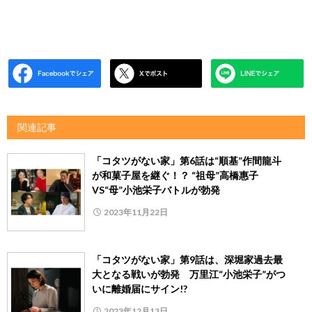
関連記事
「コタツがない家」第6話は“順基”作間龍斗
が和菓子屋を継ぐ！？ “祖母”高橋惠子
VS“母”小池栄子バトルが勃発
2023年11月22日
「コタツがない家」第9話は、深堀家過去最
大となる戦いが勃発 万里江“小池栄子”がつ
いに離婚届にサイン!?
2023年12月13日