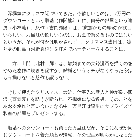
深堀家にクリスマ近づいてきた。今欲しいものは、7万円の
ダウンコートという順基（作間龍斗）に、自分の部屋という達
男（小林薫）。悠作（吉岡秀隆）は、“家族からの尊敬”が欲し
いらしい。万里江の欲しいものは、お金で買えるものではない
というが、それが何かは明かされず…。クリスマス当日は、独
り身の師島（河野真也）を呼んでパーティーをすることに。
一方、土門（北村一輝）は、離婚までの実録漫画を描くのを
やめた悠作に続きを促すが、離婚というオチがなくなった今は
もう描けないと悠作も譲らない。
そして迎えたクリスマス。最近、仕事先の新人と仲が良い熊
沢（西堀亮）を誘うが断られ、不機嫌になる達男。そのことを
あおる悠作と言い合いになる中、万里江は達男にサプライズで
和室の部屋をプレゼントする。
順基へのダウンコートも買った万里江だが、そこになぜか同
じダウンコートを着た順基が帰宅。その理由が明らかになった