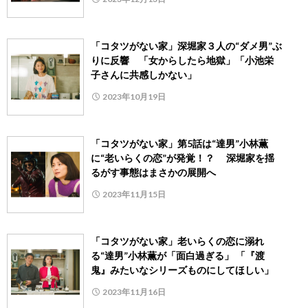
「コタツがない家」深堀家３人の“ダメ男”ぶ
りに反響 「女からしたら地獄」「小池栄
子さんに共感しかない」
2023年10月19日
「コタツがない家」第5話は“達男”小林薫
に“老いらくの恋”が発覚！？ 深堀家を揺
るがす事態はまさかの展開へ
2023年11月15日
「コタツがない家」老いらくの恋に溺れ
る“達男”小林薫が「面白過ぎる」 「『渡
鬼』みたいなシリーズものにしてほしい」
2023年11月16日