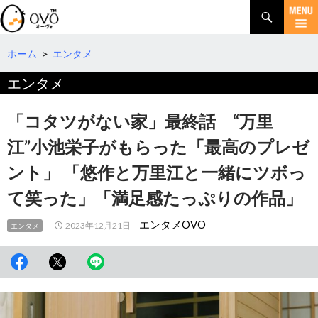
検
索
コ
ン
テ
ホーム
>
エンタメ
ン
エンタメ
ツ
へ
移
「コタツがない家」最終話 “万里
動
江”小池栄子がもらった「最高のプレゼ
ント」 「悠作と万里江と一緒にツボっ
て笑った」「満足感たっぷりの作品」
エンタメOVO
2023年12月21日
エンタメ