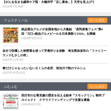
【がんを生きる緩和ケア医・大橋洋平「足し算命」】天空を見上げて
2026年7月28日
フェスティバル
もっと見る
絶品屋台グルメが全国各地から大集結 “庶民派食フェス”第4
回「川口×絶品グルメビール＆日本酒祭り2026」を開催
2026年4月15日
自分で収穫した秋野菜を使って芋煮作りを体験 埼玉県加須市の「ファミリー
ランドむさしの村」
2025年11月4日
春だけじゃもったいないさくらの名所、加治川で秋のマルシェ
2025年10月23日
ふむふむ
もっと見る
四日市の公害克服の歴史を伝える絵本『スモックリン』制作プ
ロジェクト クラウドファンディングで支援を募集
2026年8月5日