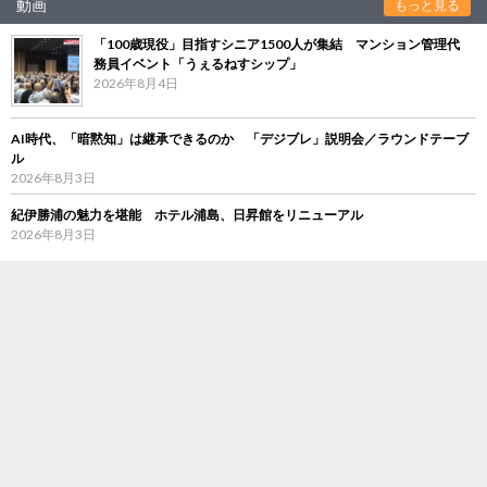
動画
もっと見る
「100歳現役」目指すシニア1500人が集結 マンション管理代
務員イベント「うぇるねすシップ」
2026年8月4日
AI時代、「暗黙知」は継承できるのか 「デジブレ」説明会／ラウンドテーブ
ル
2026年8月3日
紀伊勝浦の魅力を堪能 ホテル浦島、日昇館をリニューアル
2026年8月3日