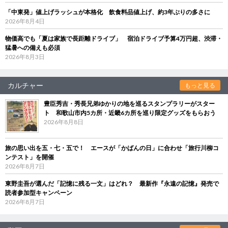
「中東発」値上げラッシュが本格化 飲食料品値上げ、約3年ぶりの多さに
2026年8月4日
物価高でも「夏は家族で長距離ドライブ」 宿泊ドライブ予算4万円超、渋滞・
猛暑への備えも必須
2026年8月3日
カルチャー
もっと見る
豊臣秀吉・秀長兄弟ゆかりの地を巡るスタンプラリーがスター
ト 和歌山市内5カ所・近畿6カ所を巡り限定グッズをもらおう
2026年8月8日
旅の思い出を五・七・五で！ エースが「かばんの日」に合わせ「旅行川柳コ
ンテスト」を開催
2026年8月7日
東野圭吾が選んだ「記憶に残る一文」はどれ？ 最新作『永遠の記憶』発売で
読者参加型キャンペーン
2026年8月7日