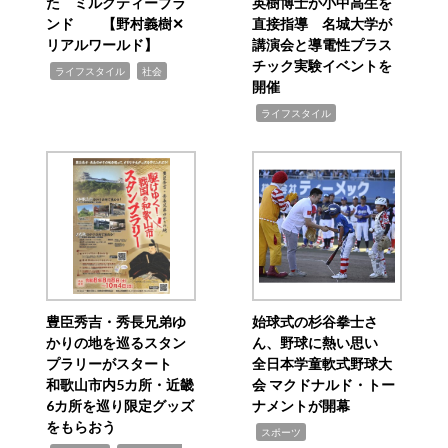
た ミルクティーブラ
英樹博士が小中高生を
ンド 【野村義樹✕
直接指導 名城大学が
リアルワールド】
講演会と導電性プラス
チック実験イベントを
,
,
ライフスタイル
社会
開催
,
ライフスタイル
豊臣秀吉・秀長兄弟ゆ
始球式の杉谷拳士さ
かりの地を巡るスタン
ん、野球に熱い思い
プラリーがスタート
全日本学童軟式野球大
和歌山市内5カ所・近畿
会 マクドナルド・トー
6カ所を巡り限定グッズ
ナメントが開幕
をもらおう
,
スポーツ