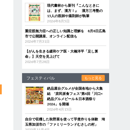
現代書林から新刊『こんなときに
は、まず、漢方！』 漢方三考塾の
15人の医師や薬剤師が執筆
2026年8月5日
重症筋無力症への正しい知識と理解を 8月8日広島
市で公開講座、オンライン配信も
2026年7月31日
【がんを生きる緩和ケア医・大橋洋平「足し算
命」】天空を見上げて
2026年7月28日
フェスティバル
もっと見る
絶品屋台グルメが全国各地から大集
結 “庶民派食フェス”第4回「川口×
絶品グルメビール＆日本酒祭り
2026」を開催
2026年4月15日
自分で収穫した秋野菜を使って芋煮作りを体験 埼
玉県加須市の「ファミリーランドむさしの村」
2025年11月4日