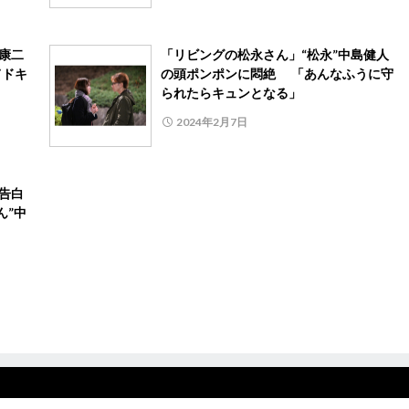
康二
「リビングの松永さん」“松永”中島健人
てドキ
の頭ポンポンに悶絶 「あんなふうに守
られたらキュンとなる」
2024年2月7日
告白
ん”中