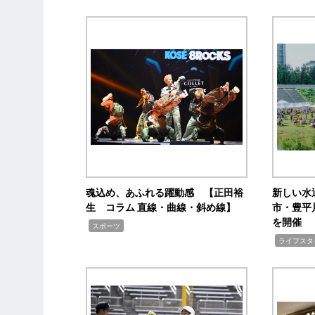
魂込め、あふれる躍動感 【正田裕
新しい水
生 コラム 直線・曲線・斜め線】
市・豊平
を開催
,
スポーツ
,
ライフスタ