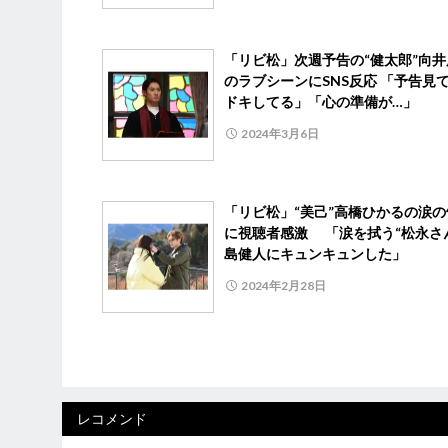
「リビ松」次週予告の“健太郎”向井
のラブシーンにSNS反応 「予告見
ドキしてる」「心の準備が…」
2024年3月6日
「リビ松」“美己”高橋ひかるの涙の
に視聴者感激 「涙を拭う“松永さ
島健人にキュンキュンした」
2024年2月28日
レコメンド