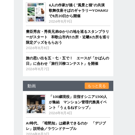
6人の作家が描く“風景と猫”の共演
歌舞伎座そばのギャラリーYOHAKU
で8月20日から開催
2026年8月9日
豊臣秀吉・秀長兄弟ゆかりの地を巡るスタンプラリ
ーがスタート 和歌山市内5カ所・近畿6カ所を巡り
限定グッズをもらおう
2026年8月8日
旅の思い出を五・七・五で！ エースが「かばんの
日」に合わせ「旅行川柳コンテスト」を開催
2026年8月7日
動画
もっと見る
「100歳現役」目指すシニア1500人
が集結 マンション管理代務員イベ
ント「うぇるねすシップ」
2026年8月4日
AI時代、「暗黙知」は継承できるのか 「デジブ
レ」説明会／ラウンドテーブル
2026年8月3日