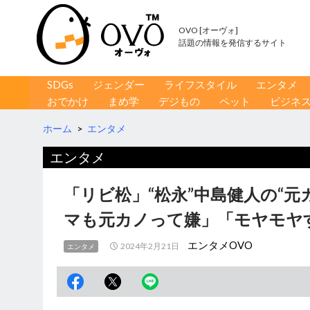
OVO [オーヴォ]
話題の情報を発信するサイト
コンテンツへ移動
検
SDGs
ジェンダー
ライフスタイル
エンタメ
索
おでかけ
まめ学
デジもの
ペット
ビジネ
ホーム
>
エンタメ
エンタメ
「リビ松」“松永”中島健人の“
マも元カノって嫌」「モヤモヤ
エンタメOVO
2024年2月21日
エンタメ