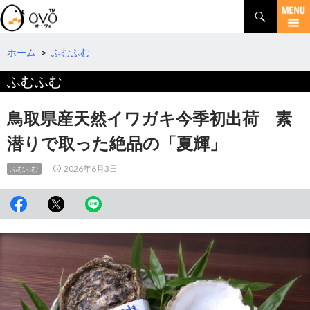
検
索
コ
ン
テ
ホーム
>
ふむふむ
ン
ふむふむ
ツ
へ
移
鳥取県産天然イワガキ今季初出荷 素
動
潜りで取った絶品の「夏輝」
2026年6月3日
ふむふむ