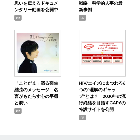
思いを伝えるドキュメ
戦略 科学的人事の最
ンタリー動画を公開中
新事例
PR
PR
「ことだま」宿る羽生
HIV/エイズにまつわる6
結弦のメッセージ 名
つの“理解のギャッ
言がもたらす心の平穏
プ”とは？ 2030年の流
と潤い
行終結を目指すGAP6の
特設サイトを公開
PR
PR