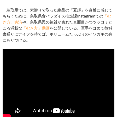
鳥取県では、素潜りで取った絶品の「夏輝」を身近に感じて
もらうために、鳥取県食パラダイス推進課Instagramでの
「む
き方」実演
や、鳥取県民の気質が表れた真面目かつツッコミど
ころ満載な
「むき方」動画
を公開している。軍手をはめて教科
書通りにナイフを持てば、ボリュームたっぷりのイワガキの身
にありつける。