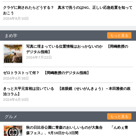
クラゲに刺されたらどうする？ 真水で洗うのはNG、正しい応急処置を知って
おこう
2026年8月10日
まめ学
もっと見る
写真に埋まっている位置情報はおっかないのか 【岡嶋教授の
デジタル指南】
2026年7月22日
ゼロトラストって何？ 【岡嶋教授のデジタル指南】
2026年6月18日
きっと大平元首相は泣いている 【政眼鏡（せいがんきょう）－本田雅俊の政
治コラム】
2026年6月10日
グルメ
もっと見る
秋の日比谷公園に青森のおいしいものが大集合 「んめぇ青
森フェス」、9月18日から3日間