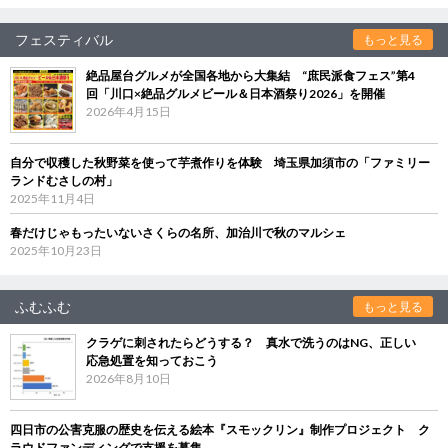
フェスティバル
もっと見る
絶品屋台グルメが全国各地から大集結 “庶民派食フェス”第4
回「川口×絶品グルメビール＆日本酒祭り2026」を開催
2026年4月15日
自分で収穫した秋野菜を使って芋煮作りを体験 埼玉県加須市の「ファミリー
ランドむさしの村」
2025年11月4日
春だけじゃもったいないさくらの名所、加治川で秋のマルシェ
2025年10月23日
ふむふむ
もっと見る
クラゲに刺されたらどうする？ 真水で洗うのはNG、正しい
応急処置を知っておこう
2026年8月10日
四日市の公害克服の歴史を伝える絵本『スモックリン』制作プロジェクト ク
ラウドファンディングで支援を募集