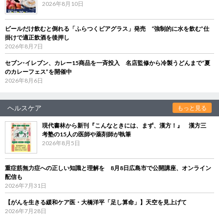
2026年8月10日
ビールだけ飲むと倒れる「ふらつくビアグラス」発売 “強制的に水を飲む”仕
掛けで適正飲酒を後押し
2026年8月7日
セブン‐イレブン、カレー15商品を一斉投入 名店監修から冷製うどんまで“夏
のカレーフェス”を開催中
2026年8月6日
ヘルスケア
もっと見る
現代書林から新刊『こんなときには、まず、漢方！』 漢方三
考塾の15人の医師や薬剤師が執筆
2026年8月5日
重症筋無力症への正しい知識と理解を 8月8日広島市で公開講座、オンライン
配信も
2026年7月31日
【がんを生きる緩和ケア医・大橋洋平「足し算命」】天空を見上げて
2026年7月28日