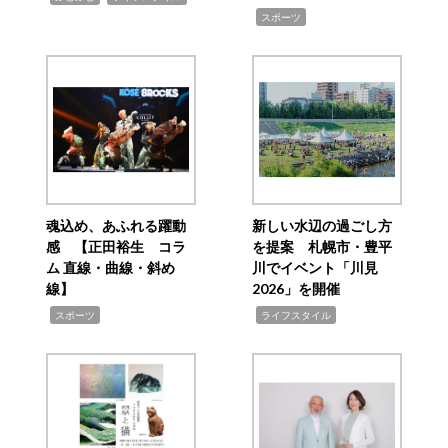
,
スポーツ
魂込め、あふれる躍動
新しい水辺の過ごし方
感 【正田裕生 コラ
を提案 札幌市・豊平
ム 直線・曲線・斜め
川でイベント「川見
線】
2026」を開催
,
,
スポーツ
ライフスタイル