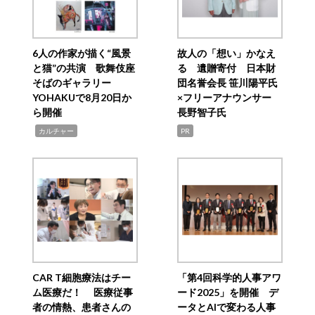
6人の作家が描く“風景
故人の「想い」かなえ
と猫”の共演 歌舞伎座
る 遺贈寄付 日本財
そばのギャラリー
団名誉会長 笹川陽平氏
YOHAKUで8月20日か
×フリーアナウンサー
ら開催
長野智子氏
,
カルチャー
PR
CAR T細胞療法はチー
「第4回科学的人事アワ
ム医療だ！ 医療従事
ード2025」を開催 デ
者の情熱、患者さんの
ータとAIで変わる人事