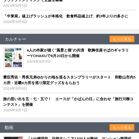
2026年8月5日
「中東発」値上げラッシュが本格化 飲食料品値上げ、約3年ぶりの多さに
2026年8月4日
カルチャー
もっと見る
6人の作家が描く“風景と猫”の共演 歌舞伎座そばのギャラリ
ーYOHAKUで8月20日から開催
2026年8月9日
豊臣秀吉・秀長兄弟ゆかりの地を巡るスタンプラリーがスタート 和歌山市内5
カ所・近畿6カ所を巡り限定グッズをもらおう
2026年8月8日
旅の思い出を五・七・五で！ エースが「かばんの日」に合わせ「旅行川柳コ
ンテスト」を開催
2026年8月7日
動画
もっと見る
「100歳現役」目指すシニア1500人が集結 マンション管理代