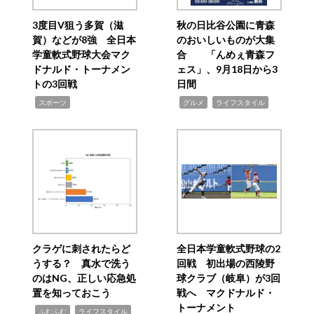
3度目V狙う多賀（滋
秋の日比谷公園に青森
賀）などが8強 全日本
のおいしいものが大集
学童軟式野球大会マク
合 「んめぇ青森フ
ドナルド・トーナメン
ェス」、9月18日から3
トの3回戦
日間
,
,
,
スポーツ
グルメ
ライフスタイル
クラゲに刺されたらど
全日本学童軟式野球の2
うする？ 真水で洗う
回戦 初出場の西陵野
のはNG、正しい応急処
球クラブ（岐阜）が3回
置を知っておこう
戦へ マクドナルド・
トーナメント
,
,
ふむふむ
ライフスタイル