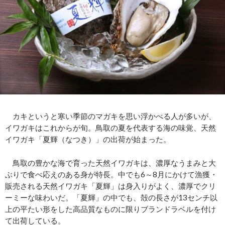
カキというと寒い季節のマガキを思い浮かべる人が多いが、
イワガキはこれからが旬。鳥取の夏を代表する海の味覚、天然
イワガキ「夏輝（なつき）」の出荷が始まった。
鳥取の豊かな海で育った天然イワガキは、濃厚なうまみと大
ぶりで食べ応えのある身が特長。中でも6～8月にかけて漁獲・
販売される天然イワガキ「夏輝」は身入りがよく、濃厚でクリ
ーミーな味わいだ。「夏輝」の中でも、殻の長さが13センチ以
上の平たい形をした高品質なものに限りブランドラベルを付け
て出荷している。