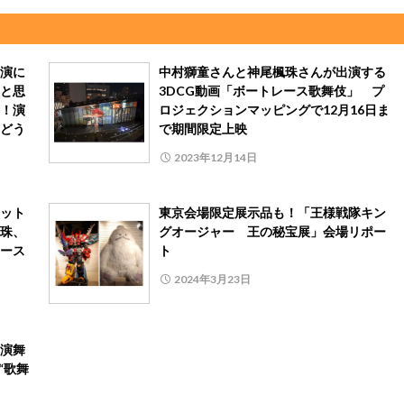
演に
中村獅童さんと神尾楓珠さんが出演する
と思
3DCG動画「ボートレース歌舞伎」 プ
！演
ロジェクションマッピングで12月16日ま
どう
で期間限定上映
2023年12月14日
ット
東京会場限定展示品も！「王様戦隊キン
珠、
グオージャー 王の秘宝展」会場リポー
ース
ト
2024年3月23日
演舞
“歌舞