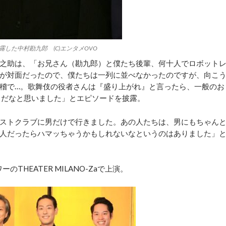
した中村勘九郎 (C)エンタメOVO
之助は、「お兄さん（勘九郎）と僕たち後輩、何十人でロボット
が対面だったので、僕たちは一列に並べなかったのですが、向こ
稽で…。歌舞伎の役者さんは『盛り上がれ』と言ったら、一般のお
ちだなと思いました」とエピソードを披露。
ストクラブに男だけで行きました。あの人たちは、男にもちゃん
人だったらハマッちゃうかもしれないなというのはありました」
HEATER MILANO-Zaで上演。