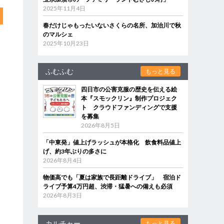
2025年11月4日
春だけじゃもったいないさくらの名所、加治川で秋
のマルシェ
2025年10月23日
ふむふむ
もっと見る
四日市の公害克服の歴史を伝える絵
本『スモックリン』制作プロジェク
ト クラウドファンディングで支援
を募集
2026年8月5日
「中東発」値上げラッシュが本格化 飲食料品値上
げ、約3年ぶりの多さに
2026年8月4日
物価高でも「夏は家族で長距離ドライブ」 宿泊ド
ライブ予算4万円超、渋滞・猛暑への備えも必須
2026年8月3日
カルチャー
もっと見る