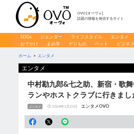
OVO [オーヴォ]
話題の情報を発信するサイト
コンテンツへ移動
検
SDGs
ジェンダー
ライフスタイル
エンタメ
索
おでかけ
まめ学
デジもの
ペット
ビジネ
ホーム
>
エンタメ
エンタメ
中村勘九郎&七之助、新宿・歌舞
ランやホストクラブに行きまし
エンタメOVO
2024年1月23日
エンタメ