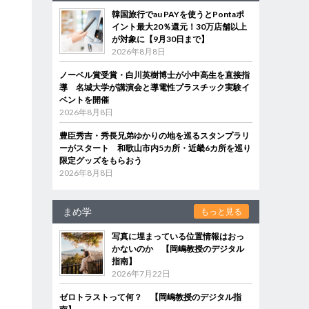
韓国旅行でau PAYを使うとPontaポ
イント最大20％還元！30万店舗以上
が対象に【9月30日まで】
2026年8月8日
ノーベル賞受賞・白川英樹博士が小中高生を直接指
導 名城大学が講演会と導電性プラスチック実験イ
ベントを開催
2026年8月8日
豊臣秀吉・秀長兄弟ゆかりの地を巡るスタンプラリ
ーがスタート 和歌山市内5カ所・近畿6カ所を巡り
限定グッズをもらおう
2026年8月8日
まめ学
もっと見る
写真に埋まっている位置情報はおっ
かないのか 【岡嶋教授のデジタル
指南】
2026年7月22日
ゼロトラストって何？ 【岡嶋教授のデジタル指