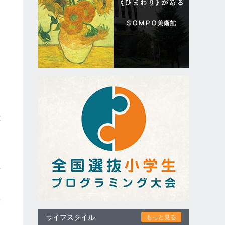
あ
応
く
思
舞
ライフスタイル
もっと見る