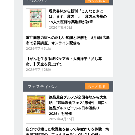
ヘルスケア
もっと見る
現代書林から新刊『こんなときに
は、まず、漢方！』 漢方三考塾の
15人の医師や薬剤師が執筆
2026年8月5日
重症筋無力症への正しい知識と理解を 8月8日広島
市で公開講座、オンライン配信も
2026年7月31日
【がんを生きる緩和ケア医・大橋洋平「足し算
命」】天空を見上げて
2026年7月28日
フェスティバル
もっと見る
絶品屋台グルメが全国各地から大集
結 “庶民派食フェス”第4回「川口×
絶品グルメビール＆日本酒祭り
2026」を開催
2026年4月15日
自分で収穫した秋野菜を使って芋煮作りを体験 埼
玉県加須市の「ファミリーランドむさしの村」