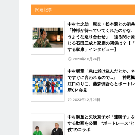
関連記事
中村七之助 親友・松本潤との初共
「神様が待っていてくれたのかな、
うような巡り合わせ」 迫る関ヶ原
じる石田三成と家康の関係は？【「
する家康」インタビュー】
2023年10月24日
中村獅童「急に老け込んだとか、ネ
ですぐに言われるので…」 神尾楓
江口のりこ、藤森慎吾らとボートレ
新CM会見
2023年12月25日
中村獅童と矢吹奈子が「連獅子」を
する動画を公開 “ボートレース”と
伎”のコラボ