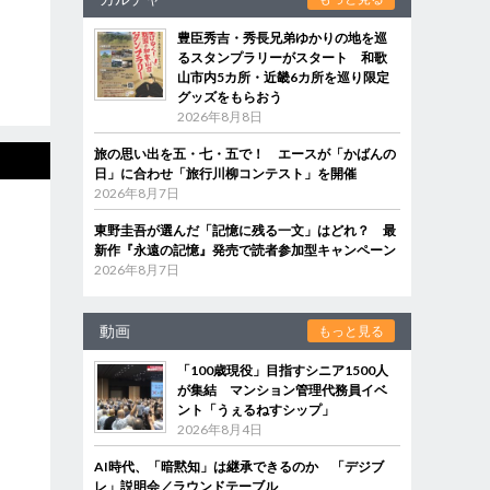
豊臣秀吉・秀長兄弟ゆかりの地を巡
るスタンプラリーがスタート 和歌
山市内5カ所・近畿6カ所を巡り限定
グッズをもらおう
2026年8月8日
旅の思い出を五・七・五で！ エースが「かばんの
日」に合わせ「旅行川柳コンテスト」を開催
2026年8月7日
東野圭吾が選んだ「記憶に残る一文」はどれ？ 最
新作『永遠の記憶』発売で読者参加型キャンペーン
2026年8月7日
動画
もっと見る
「100歳現役」目指すシニア1500人
が集結 マンション管理代務員イベ
ント「うぇるねすシップ」
2026年8月4日
AI時代、「暗黙知」は継承できるのか 「デジブ
レ」説明会／ラウンドテーブル