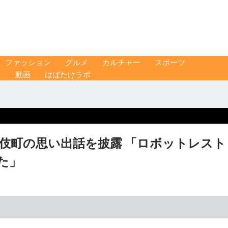
ファッション
グルメ
カルチャー
スポーツ
ス
動画
はばたけラボ
伎町の思い出話を披露 「ロボットレスト
た」