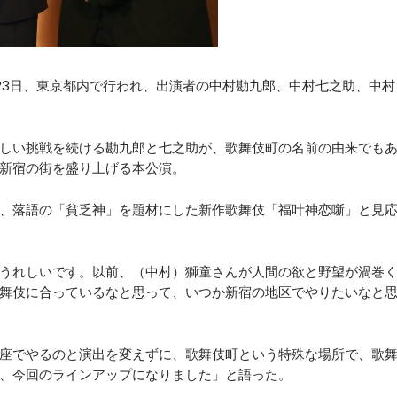
3日、東京都内で行われ、出演者の中村勘九郎、中村七之助、中村
しい挑戦を続ける勘九郎と七之助が、歌舞伎町の名前の由来でも
新宿の街を盛り上げる本公演。
、落語の「貧乏神」を題材にした新作歌舞伎「福叶神恋噺」と見
うれしいです。以前、（中村）獅童さんが人間の欲と野望が渦巻
舞伎に合っているなと思って、いつか新宿の地区でやりたいなと
座でやるのと演出を変えずに、歌舞伎町という特殊な場所で、歌
、今回のラインアップになりました」と語った。