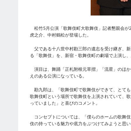
松竹5月公演「歌舞伎町大歌舞伎」記者懇親会が2
虎之介、中村鶴松が登場した。
父である十八世中村勘三郎の遺志を受け継ぎ、新
る「歌舞伎」を、新宿・歌舞伎町の劇場で上演し、
演目は、舞踊「正札附根元草摺」「流星」のほか
えのある公演になっている。
勘九郎は、「歌舞伎町で歌舞伎ができて、とても
歌舞伎町という場所で歌舞伎を上演されていて、歌
っていました」と喜びのコメント。
コンセプトについては、「僕らのホームの歌舞伎
伎の持っている魅力や底力をぶつけてみようと思い