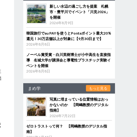
新しい水辺の過ごし方を提案 札幌
市・豊平川でイベント「川見2026」
を開催
2026年8月9日
韓国旅行でau PAYを使うとPontaポイント最大20％
還元！30万店舗以上が対象に【9月30日まで】
2026年8月8日
ノーベル賞受賞・白川英樹博士が小中高生を直接指
導 名城大学が講演会と導電性プラスチック実験イ
ベントを開催
主
2026年8月8日
緒
まめ学
もっと見る
て
き
写真に埋まっている位置情報はおっ
かないのか 【岡嶋教授のデジタル
指南】
2026年7月22日
ま
ゼロトラストって何？ 【岡嶋教授のデジタル指
南】