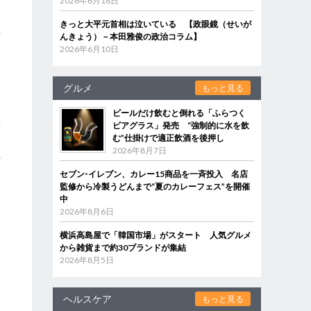
2026年6月18日
父
きっと大平元首相は泣いている 【政眼鏡（せいが
思
んきょう）－本田雅俊の政治コラム】
2026年6月10日
。
グルメ
もっと見る
ビールだけ飲むと倒れる「ふらつく
ビアグラス」発売 “強制的に水を飲
石
む”仕掛けで適正飲酒を後押し
る
2026年8月7日
行
え
セブン‐イレブン、カレー15商品を一斉投入 名店
監修から冷製うどんまで“夏のカレーフェス”を開催
中
2026年8月6日
横浜高島屋で「韓国市場」がスタート 人気グルメ
から雑貨まで約30ブランドが集結
2026年8月5日
ヘルスケア
もっと見る