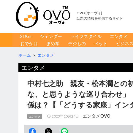
OVO [オーヴォ]
話題の情報を発信するサイト
コンテンツへ移動
検
SDGs
ジェンダー
ライフスタイル
エンタメ
索
おでかけ
まめ学
デジもの
ペット
ビジネ
ホーム
>
エンタメ
エンタメ
中村七之助 親友・松本潤との
な、と思うような巡り合わせ」
係は？【「どうする家康」イン
エンタメOVO
2023年10月24日
エンタメ