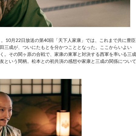
。10月22日放送の第40回「天下人家康」では、これまで共に豊臣
田三成が、ついにたもとを分かつこととなった。ここからいよい
く。その関ヶ原の合戦で、家康の東軍と対決する西軍を率いる三
友という間柄。松本との初共演の感想や家康と三成の関係につい