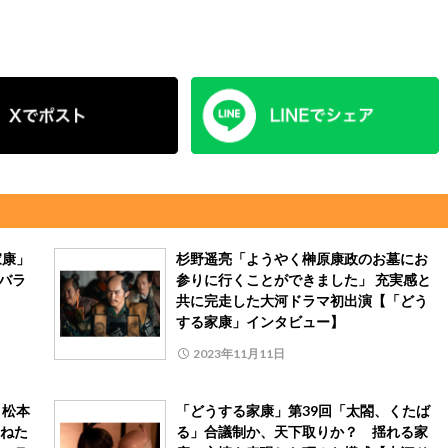
家康」
杉野遥亮「ようやく榊原康政のお墓にお
バラ
参りに行くことができました」 充実感と
共に完走した大河ドラマ初出演【「どう
する家康」インタビュー】
2023年11月11日
」松本
「どうする家康」第39回「太閤、くたば
ねた
る」合議制か、天下取りか？ 揺れる家