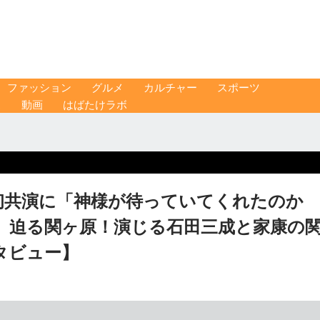
ファッション
グルメ
カルチャー
スポーツ
ス
動画
はばたけラボ
初共演に「神様が待っていてくれたのか
 迫る関ヶ原！演じる石田三成と家康の
タビュー】