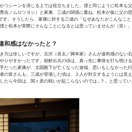
かつシーンを演じる上では役立ちました。僕と同じように松本も
秀吉／ムロツヨシ）と家康、三成の関係に重ね、松本が仮に父の
です。そうしたら、家康に対する三成の「なぜあなたがこんなこと
僕と松本が実際にそんなことになるとは思っていませんが（笑）
違和感はなかったと？
き方は珍しいですが、古沢（良太／脚本家）さんが違和感のない
やりやすかったです。朝鮮出兵の頃は、真っ先に事情を打ち明け
手だった家康が、太閤殿下が亡くなった途端、思いもしなかった
者の皆さんも、三成が登場した頃は、２人が対立するようには見
したら今回は、関ヶ原の戦いが起こらないのでは…？」と思ってい