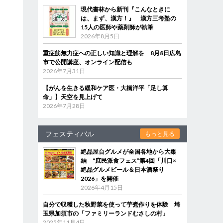
現代書林から新刊『こんなときに
は、まず、漢方！』 漢方三考塾の
15人の医師や薬剤師が執筆
2026年8月5日
重症筋無力症への正しい知識と理解を 8月8日広島
市で公開講座、オンライン配信も
2026年7月31日
【がんを生きる緩和ケア医・大橋洋平「足し算
命」】天空を見上げて
2026年7月28日
フェスティバル
もっと見る
絶品屋台グルメが全国各地から大集
結 “庶民派食フェス”第4回「川口×
絶品グルメビール＆日本酒祭り
2026」を開催
2026年4月15日
自分で収穫した秋野菜を使って芋煮作りを体験 埼
玉県加須市の「ファミリーランドむさしの村」
2025年11月4日