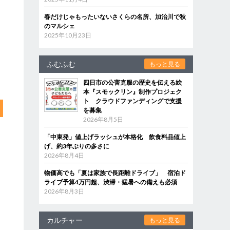
春だけじゃもったいないさくらの名所、加治川で秋
のマルシェ
2025年10月23日
ふむふむ
もっと見る
四日市の公害克服の歴史を伝える絵
本『スモックリン』制作プロジェク
ト クラウドファンディングで支援
を募集
2026年8月5日
「中東発」値上げラッシュが本格化 飲食料品値上
げ、約3年ぶりの多さに
2026年8月4日
物価高でも「夏は家族で長距離ドライブ」 宿泊ド
ライブ予算4万円超、渋滞・猛暑への備えも必須
2026年8月3日
カルチャー
もっと見る