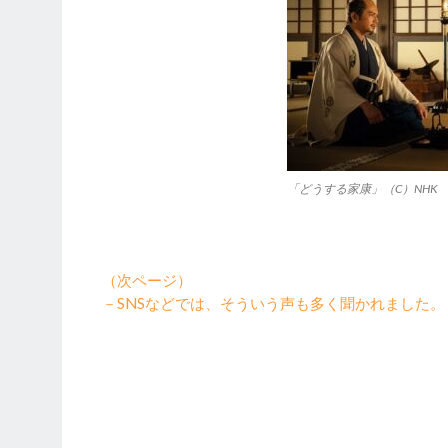
「どうする家康」（C）NHK
（次ページ）
－SNSなどでは、そういう声も多く聞かれました。