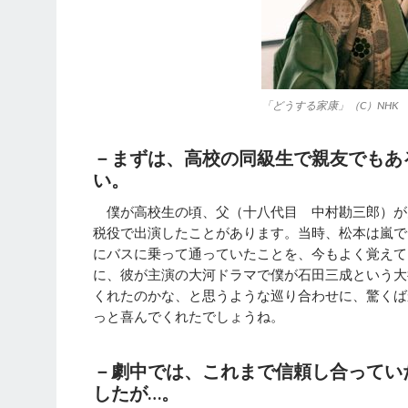
「どうする家康」（C）NHK
－まずは、高校の同級生で親友でもあ
い。
僕が高校生の頃、父（十八代目 中村勘三郎）が
税役で出演したことがあります。当時、松本は嵐で
にバスに乗って通っていたことを、今もよく覚えて
に、彼が主演の大河ドラマで僕が石田三成という大
くれたのかな、と思うような巡り合わせに、驚くば
っと喜んでくれたでしょうね。
－劇中では、これまで信頼し合ってい
したが…。