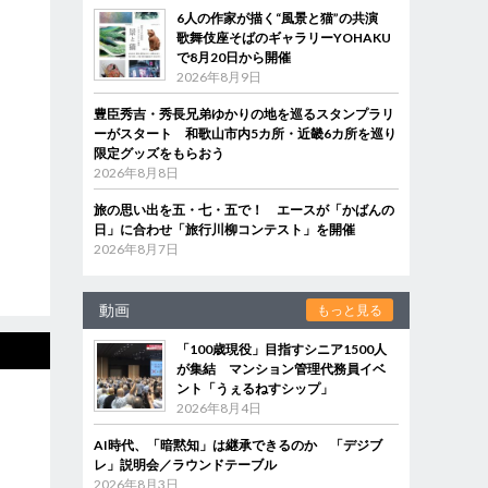
6人の作家が描く“風景と猫”の共演
歌舞伎座そばのギャラリーYOHAKU
で8月20日から開催
2026年8月9日
豊臣秀吉・秀長兄弟ゆかりの地を巡るスタンプラリ
ーがスタート 和歌山市内5カ所・近畿6カ所を巡り
限定グッズをもらおう
2026年8月8日
旅の思い出を五・七・五で！ エースが「かばんの
日」に合わせ「旅行川柳コンテスト」を開催
2026年8月7日
動画
もっと見る
「100歳現役」目指すシニア1500人
が集結 マンション管理代務員イベ
ント「うぇるねすシップ」
2026年8月4日
AI時代、「暗黙知」は継承できるのか 「デジブ
レ」説明会／ラウンドテーブル
2026年8月3日