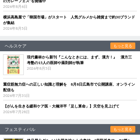
のカレーフェス”を開催中
2026年8月6日
横浜高島屋で「韓国市場」がスタート 人気グルメから雑貨まで約30ブランド
が集結
2026年8月5日
ヘルスケア
もっと見る
現代書林から新刊『こんなときには、まず、漢方！』 漢方三
考塾の15人の医師や薬剤師が執筆
2026年8月5日
重症筋無力症への正しい知識と理解を 8月8日広島市で公開講座、オンライン
配信も
2026年7月31日
【がんを生きる緩和ケア医・大橋洋平「足し算命」】天空を見上げて
2026年7月28日
フェスティバル
もっと見る