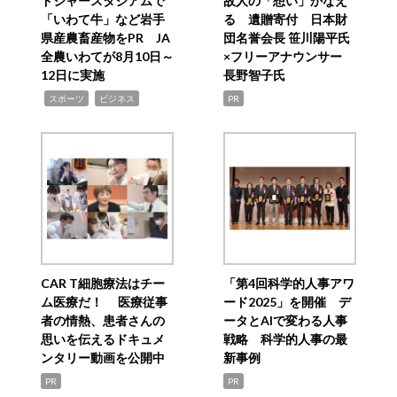
ドジャースタジアムで
故人の「想い」かなえ
「いわて牛」など岩手
る 遺贈寄付 日本財
県産農畜産物をPR JA
団名誉会長 笹川陽平氏
全農いわてが8月10日～
×フリーアナウンサー
12日に実施
長野智子氏
,
,
スポーツ
ビジネス
PR
CAR T細胞療法はチー
「第4回科学的人事アワ
ム医療だ！ 医療従事
ード2025」を開催 デ
者の情熱、患者さんの
ータとAIで変わる人事
思いを伝えるドキュメ
戦略 科学的人事の最
ンタリー動画を公開中
新事例
PR
PR