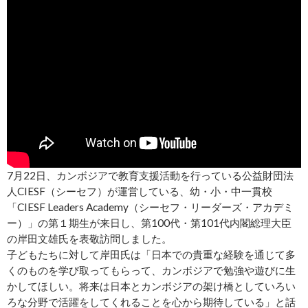
7月22日、カンボジアで教育支援活動を行っている公益財団法
人CIESF（シーセフ）が運営している、幼・小・中一貫校
「CIESF Leaders Academy（シーセフ・リーダーズ・アカデミ
ー）」の第１期生が来日し、第100代・第101代内閣総理大臣
の岸田文雄氏を表敬訪問しました。
子どもたちに対して岸田氏は「日本での貴重な経験を通じて多
くのものを学び取ってもらって、カンボジアで勉強や遊びに生
かしてほしい。将来は日本とカンボジアの架け橋としていろい
ろな分野で活躍をしてくれることを心から期待している」と話