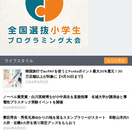
ライフスタイル
もっと見る
韓国旅行でau PAYを使うとPontaポイント最大20％還元！30
万店舗以上が対象に【9月30日まで】
2026年8月8日
ノーベル賞受賞・白川英樹博士が小中高生を直接指導 名城大学が講演会と導
電性プラスチック実験イベントを開催
2026年8月8日
豊臣秀吉・秀長兄弟ゆかりの地を巡るスタンプラリーがスタート 和歌山市内5
カ所・近畿6カ所を巡り限定グッズをもらおう
2026年8月8日