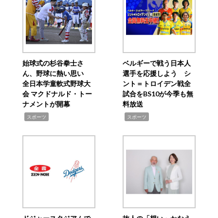
始球式の杉谷拳士さ
ベルギーで戦う日本人
ん、野球に熱い思い
選手を応援しよう シ
全日本学童軟式野球大
ント＝トロイデン戦全
会 マクドナルド・トー
試合をBS10が今季も無
ナメントが開幕
料放送
,
,
スポーツ
スポーツ