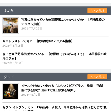
まめ学
もっと見る
写真に埋まっている位置情報はおっかないのか 【岡嶋教授の
デジタル指南】
2026年7月22日
ゼロトラストって何？ 【岡嶋教授のデジタル指南】
2026年6月18日
きっと大平元首相は泣いている 【政眼鏡（せいがんきょう）－本田雅俊の政
治コラム】
2026年6月10日
グルメ
もっと見る
ビールだけ飲むと倒れる「ふらつくビアグラス」発売 “強制
的に水を飲む”仕掛けで適正飲酒を後押し
2026年8月7日
セブン‐イレブン、カレー15商品を一斉投入 名店監修から冷製うどんまで“夏