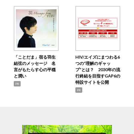
「ことだま」宿る羽生
HIV/エイズにまつわる6
結弦のメッセージ 名
つの“理解のギャッ
言がもたらす心の平穏
プ”とは？ 2030年の流
と潤い
行終結を目指すGAP6の
特設サイトを公開
PR
PR