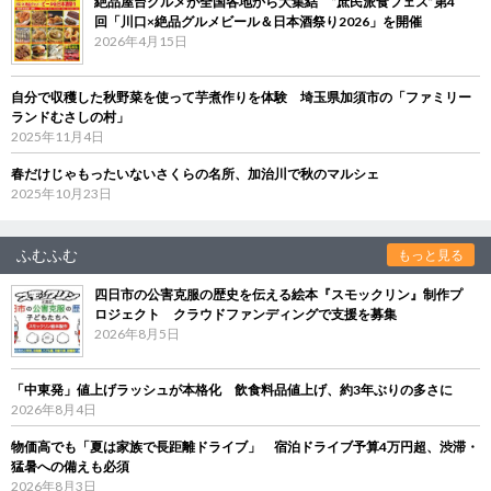
絶品屋台グルメが全国各地から大集結 “庶民派食フェス”第4
回「川口×絶品グルメビール＆日本酒祭り2026」を開催
2026年4月15日
自分で収穫した秋野菜を使って芋煮作りを体験 埼玉県加須市の「ファミリー
ランドむさしの村」
2025年11月4日
春だけじゃもったいないさくらの名所、加治川で秋のマルシェ
2025年10月23日
ふむふむ
もっと見る
四日市の公害克服の歴史を伝える絵本『スモックリン』制作プ
ロジェクト クラウドファンディングで支援を募集
2026年8月5日
「中東発」値上げラッシュが本格化 飲食料品値上げ、約3年ぶりの多さに
2026年8月4日
物価高でも「夏は家族で長距離ドライブ」 宿泊ドライブ予算4万円超、渋滞・
猛暑への備えも必須
2026年8月3日