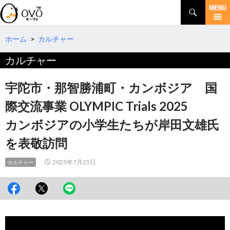
検
索
コ
ン
テ
ホーム
>
カルチャー
ン
カルチャー
ツ
へ
移
宇陀市・那智勝浦町・カンボジア 国
動
際交流事業 OLYMPIC Trials 2025
カンボジアの小学生たちが岸田文雄氏
を表敬訪問
2025年7月25日
カルチャー