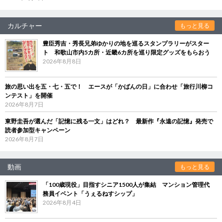
カルチャー
もっと見る
豊臣秀吉・秀長兄弟ゆかりの地を巡るスタンプラリーがスター
ト 和歌山市内5カ所・近畿6カ所を巡り限定グッズをもらおう
2026年8月8日
旅の思い出を五・七・五で！ エースが「かばんの日」に合わせ「旅行川柳コ
ンテスト」を開催
2026年8月7日
東野圭吾が選んだ「記憶に残る一文」はどれ？ 最新作『永遠の記憶』発売で
読者参加型キャンペーン
2026年8月7日
動画
もっと見る
「100歳現役」目指すシニア1500人が集結 マンション管理代
務員イベント「うぇるねすシップ」
2026年8月4日