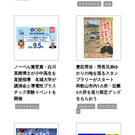
,
,
ライフスタイル
社会
ノーベル賞受賞・白川
豊臣秀吉・秀長兄弟ゆ
英樹博士が小中高生を
かりの地を巡るスタン
直接指導 名城大学が
プラリーがスタート
講演会と導電性プラス
和歌山市内5カ所・近畿
チック実験イベントを
6カ所を巡り限定グッズ
開催
をもらおう
,
,
,
ライフスタイル
カルチャー
ライフスタイ
ル