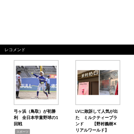
レコメンド
弓ヶ浜（鳥取）が初勝
LVに敗訴して人気が出
利 全日本学童野球の1
た ミルクティーブラ
回戦
ンド 【野村義樹✕
リアルワールド】
,
スポーツ