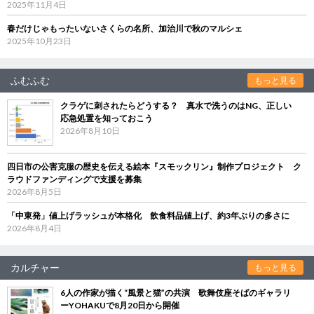
2025年11月4日
春だけじゃもったいないさくらの名所、加治川で秋のマルシェ
2025年10月23日
ふむふむ
もっと見る
クラゲに刺されたらどうする？ 真水で洗うのはNG、正しい
応急処置を知っておこう
2026年8月10日
四日市の公害克服の歴史を伝える絵本『スモックリン』制作プロジェクト ク
ラウドファンディングで支援を募集
2026年8月5日
「中東発」値上げラッシュが本格化 飲食料品値上げ、約3年ぶりの多さに
2026年8月4日
カルチャー
もっと見る
6人の作家が描く“風景と猫”の共演 歌舞伎座そばのギャラリ
ーYOHAKUで8月20日から開催