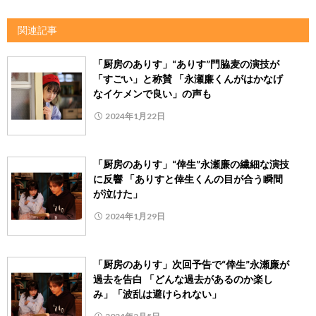
関連記事
「厨房のありす」“ありす”門脇麦の演技が
「すごい」と称賛 「永瀬廉くんがはかなげ
なイケメンで良い」の声も
2024年1月22日
「厨房のありす」“倖生”永瀬廉の繊細な演技
に反響 「ありすと倖生くんの目が合う瞬間
が泣けた」
2024年1月29日
「厨房のありす」次回予告で“倖生”永瀬廉が
過去を告白 「どんな過去があるのか楽し
み」「波乱は避けられない」