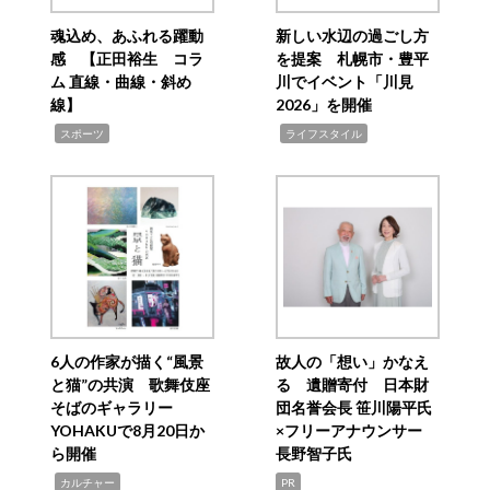
魂込め、あふれる躍動
新しい水辺の過ごし方
感 【正田裕生 コラ
を提案 札幌市・豊平
ム 直線・曲線・斜め
川でイベント「川見
線】
2026」を開催
,
,
スポーツ
ライフスタイル
6人の作家が描く“風景
故人の「想い」かなえ
と猫”の共演 歌舞伎座
る 遺贈寄付 日本財
そばのギャラリー
団名誉会長 笹川陽平氏
YOHAKUで8月20日か
×フリーアナウンサー
ら開催
長野智子氏
,
カルチャー
PR