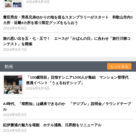
2026年8月9日
豊臣秀吉・秀長兄弟ゆかりの地を巡るスタンプラリーがスタート 和歌山市内5
カ所・近畿6カ所を巡り限定グッズをもらおう
2026年8月8日
旅の思い出を五・七・五で！ エースが「かばんの日」に合わせ「旅行川柳コ
ンテスト」を開催
2026年8月7日
動画
もっと見る
「100歳現役」目指すシニア1500人が集結 マンション管理代
務員イベント「うぇるねすシップ」
2026年8月4日
AI時代、「暗黙知」は継承できるのか 「デジブレ」説明会／ラウンドテーブ
ル
2026年8月3日
紀伊勝浦の魅力を堪能 ホテル浦島、日昇館をリニューアル
2026年8月3日