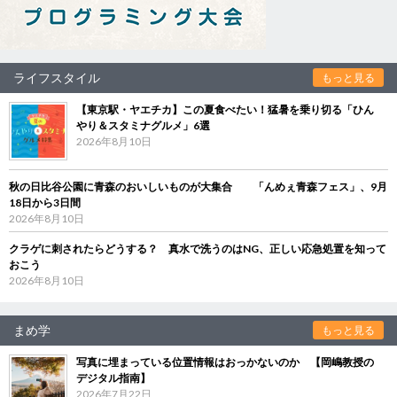
ライフスタイル
もっと見る
【東京駅・ヤエチカ】この夏食べたい！猛暑を乗り切る「ひん
やり＆スタミナグルメ」6選
2026年8月10日
秋の日比谷公園に青森のおいしいものが大集合 「んめぇ青森フェス」、9月
18日から3日間
2026年8月10日
クラゲに刺されたらどうする？ 真水で洗うのはNG、正しい応急処置を知って
おこう
2026年8月10日
まめ学
もっと見る
写真に埋まっている位置情報はおっかないのか 【岡嶋教授の
デジタル指南】
2026年7月22日