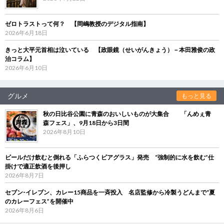
ゼロトラストって何？ 【岡嶋教授のデジタル指南】
2026年6月18日
きっと大平元首相は泣いている 【政眼鏡（せいがんきょう）－本田雅俊の政
治コラム】
2026年6月10日
グルメ
もっと見る
秋の日比谷公園に青森のおいしいものが大集合 「んめぇ青
森フェス」、9月18日から3日間
2026年8月10日
ビールだけ飲むと倒れる「ふらつくビアグラス」発売 “強制的に水を飲む”仕
掛けで適正飲酒を後押し
2026年8月7日
セブン‐イレブン、カレー15商品を一斉投入 名店監修から冷製うどんまで“夏
のカレーフェス”を開催中
2026年8月6日