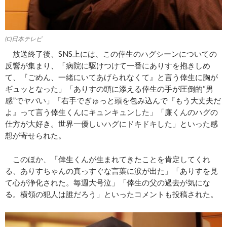
(C)日本テレビ
放送終了後、SNS上には、この倖生のハグシーンについての
反響が集まり、「病院に駆けつけて一番にありすを抱きしめ
て、『ごめん、一緒にいてあげられなくて』と言う倖生に胸が
ギュッとなった」「ありすの頭に添える倖生の手が圧倒的“男
感”でヤバい」「右手でぎゅっと頭を包み込んで『もう大丈夫だ
よ』って言う倖生くんにキュンキュンした」「廉くんのハグの
仕方が大好き。世界一優しいハグにドキドキした」といった感
想が寄せられた。
このほか、「倖生くんが生まれてきたことを肯定してくれ
る、ありすちゃんの真っすぐな言葉に涙が出た」「ありすを見
て心が浄化された。毎週大号泣」「倖生の父の過去が気にな
る。横領の犯人は誰だろう」といったコメントも投稿された。