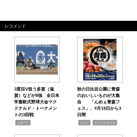
レコメンド
3度目V狙う多賀（滋
秋の日比谷公園に青森
賀）などが8強 全日本
のおいしいものが大集
学童軟式野球大会マク
合 「んめぇ青森フ
ドナルド・トーナメン
ェス」、9月18日から3
トの3回戦
日間
,
,
,
スポーツ
グルメ
ライフスタイル