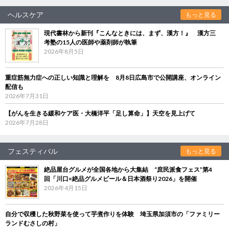
ヘルスケア
もっと見る
現代書林から新刊『こんなときには、まず、漢方！』 漢方三
考塾の15人の医師や薬剤師が執筆
2026年8月5日
重症筋無力症への正しい知識と理解を 8月8日広島市で公開講座、オンライン
配信も
2026年7月31日
【がんを生きる緩和ケア医・大橋洋平「足し算命」】天空を見上げて
2026年7月28日
フェスティバル
もっと見る
絶品屋台グルメが全国各地から大集結 “庶民派食フェス”第4
回「川口×絶品グルメビール＆日本酒祭り2026」を開催
2026年4月15日
自分で収穫した秋野菜を使って芋煮作りを体験 埼玉県加須市の「ファミリー
ランドむさしの村」