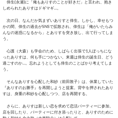
倖生(永瀬)に「俺もありすのことが好きだ」と言われ、抱き
しめられたありすはドギマギ…。
次の日、なんだか気まずいありすと倖生。しかし、幸せもつ
かの間、倖生の過去がSNSで拡散され、倖生は「俺がいたらみ
んなの迷惑になるから」とありすを突き放し、出て行ってしま
う。
心護（大森）も学会のため、しばらく出張で1人ぼっちにな
ったありすは、何も手につかない。来週は倖生の誕生日、どう
過ごすのか…。忘れようとしても倖生のことばかり考えてしま
う。
そんなありすを心配した和紗（前田敦子）は、休業していた
『ありすのお勝手』を再開しようと提案。背中を押されたあり
すは、身重の和紗を心配しつつ、店を再開する。
さらに、ありすは新しい恋を求めて恋活パーティーに参加。
店を回したり、パーティーに付き添ったりと、ありすのために