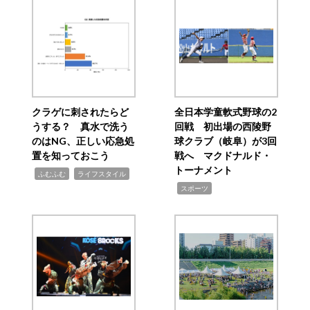
クラゲに刺されたらど
全日本学童軟式野球の2
うする？ 真水で洗う
回戦 初出場の西陵野
のはNG、正しい応急処
球クラブ（岐阜）が3回
置を知っておこう
戦へ マクドナルド・
トーナメント
,
,
ふむふむ
ライフスタイル
,
スポーツ