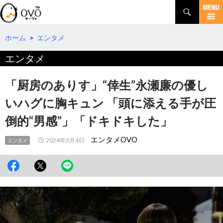
検
索
コ
ン
テ
ホーム
>
エンタメ
ン
エンタメ
ツ
へ
移
「厨房のありす」“倖生”永瀬廉の優し
動
いハグに胸キュン 「頭に添える手が圧
倒的“男感”」「ドキドキした」
エンタメOVO
2024年3月4日
エンタメ