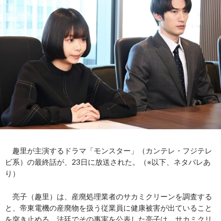
趣里が主演するドラマ「モンスター」（カンテレ・フジテレ
ビ系）の最終話が、23日に放送された。（※以下、ネタバレあ
り）
亮子（趣里）は、産廃処理業者のサカミクリーンを調査する
と、帝東電機の産廃物を扱う従業員に健康被害が出ていること
を突き止める。法廷でその事実を公表した亮子は、サカミクリ