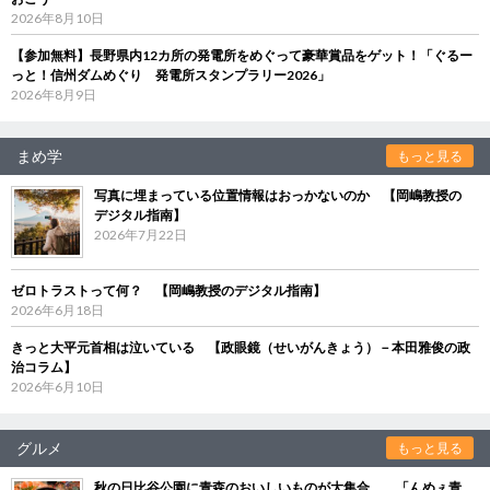
2026年8月10日
【参加無料】長野県内12カ所の発電所をめぐって豪華賞品をゲット！「ぐるー
っと！信州ダムめぐり 発電所スタンプラリー2026」
2026年8月9日
まめ学
もっと見る
写真に埋まっている位置情報はおっかないのか 【岡嶋教授の
デジタル指南】
2026年7月22日
ゼロトラストって何？ 【岡嶋教授のデジタル指南】
2026年6月18日
きっと大平元首相は泣いている 【政眼鏡（せいがんきょう）－本田雅俊の政
治コラム】
2026年6月10日
グルメ
もっと見る
秋の日比谷公園に青森のおいしいものが大集合 「んめぇ青