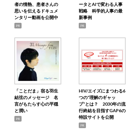
者の情熱、患者さんの
ータとAIで変わる人事
思いを伝えるドキュメ
戦略 科学的人事の最
ンタリー動画を公開中
新事例
PR
PR
「ことだま」宿る羽生
HIV/エイズにまつわる6
結弦のメッセージ 名
つの“理解のギャッ
言がもたらす心の平穏
プ”とは？ 2030年の流
と潤い
行終結を目指すGAP6の
特設サイトを公開
PR
PR