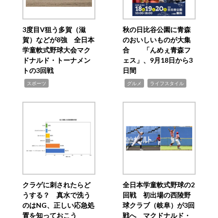
3度目V狙う多賀（滋
秋の日比谷公園に青森
賀）などが8強 全日本
のおいしいものが大集
学童軟式野球大会マク
合 「んめぇ青森フ
ドナルド・トーナメン
ェス」、9月18日から3
トの3回戦
日間
,
,
,
スポーツ
グルメ
ライフスタイル
クラゲに刺されたらど
全日本学童軟式野球の2
うする？ 真水で洗う
回戦 初出場の西陵野
のはNG、正しい応急処
球クラブ（岐阜）が3回
置を知っておこう
戦へ マクドナルド・