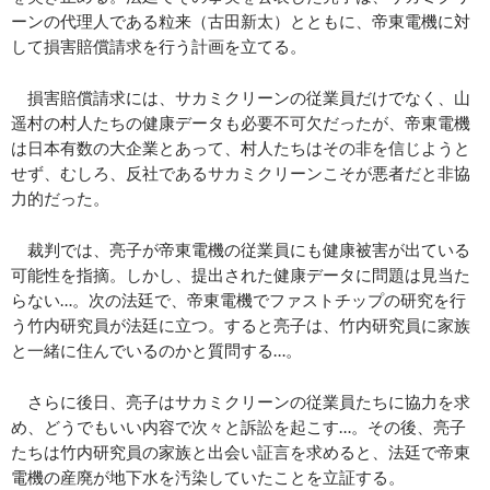
ーンの代理人である粒来（古田新太）とともに、帝東電機に対
して損害賠償請求を行う計画を立てる。
損害賠償請求には、サカミクリーンの従業員だけでなく、山
遥村の村人たちの健康データも必要不可欠だったが、帝東電機
は日本有数の大企業とあって、村人たちはその非を信じようと
せず、むしろ、反社であるサカミクリーンこそが悪者だと非協
力的だった。
裁判では、亮子が帝東電機の従業員にも健康被害が出ている
可能性を指摘。しかし、提出された健康データに問題は見当た
らない…。次の法廷で、帝東電機でファストチップの研究を行
う竹内研究員が法廷に立つ。すると亮子は、竹内研究員に家族
と一緒に住んでいるのかと質問する…。
さらに後日、亮子はサカミクリーンの従業員たちに協力を求
め、どうでもいい内容で次々と訴訟を起こす…。その後、亮子
たちは竹内研究員の家族と出会い証言を求めると、法廷で帝東
電機の産廃が地下水を汚染していたことを立証する。