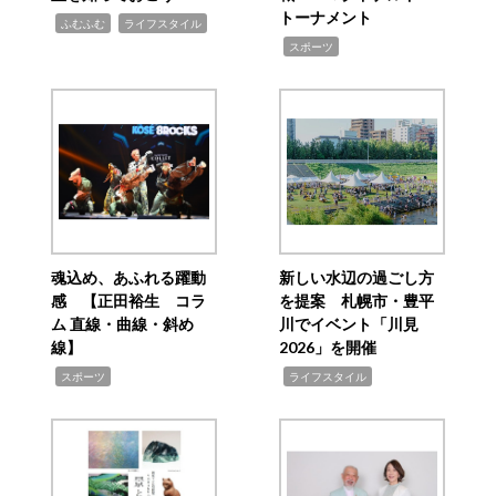
トーナメント
,
,
ふむふむ
ライフスタイル
,
スポーツ
魂込め、あふれる躍動
新しい水辺の過ごし方
感 【正田裕生 コラ
を提案 札幌市・豊平
ム 直線・曲線・斜め
川でイベント「川見
線】
2026」を開催
,
,
スポーツ
ライフスタイル