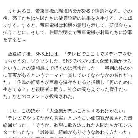
またある日、帝東電機の環境汚染がSNSで話題となる。その
後、亮子たちは村民たちの健康診断の結果を入手することに成
功する。すると、帝東電機は和解の意思を示して、賠償金を支
払うことに。そして、住民説明会で帝東電機が村民たちに謝罪
をすると…。
放送終了後、SNS上には、「テレビでここまでメディアを斬
っちゃうの、ゾクゾクした。SNSでバズれば大企業も動かせる
ということの違和感まで描くのは痛快だった」「審判の枠の外
に真実があるというテーマで一貫していてなかなかの名作だっ
た」「住民の軽薄さが巨悪を温存させると指摘し『何のために
生きてる？』と視聴者に問う。社会の闇をえぐった傑作だっ
た」などのコメントが投稿された。
また、このほか「『大企業が悪いことをするわけがない』
『テレビでやってたから真実』という古い価値観が覆される最
終回だった」「そうか、欲望に飲み込まれた人間たちがモンス
ターだったな」「最終回、続編がありそうな終わり方だった」