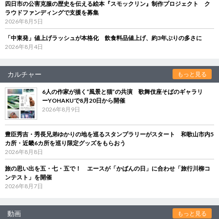
四日市の公害克服の歴史を伝える絵本『スモックリン』制作プロジェクト ク
ラウドファンディングで支援を募集
2026年8月5日
「中東発」値上げラッシュが本格化 飲食料品値上げ、約3年ぶりの多さに
2026年8月4日
カルチャー
もっと見る
6人の作家が描く“風景と猫”の共演 歌舞伎座そばのギャラリ
ーYOHAKUで8月20日から開催
2026年8月9日
豊臣秀吉・秀長兄弟ゆかりの地を巡るスタンプラリーがスタート 和歌山市内5
カ所・近畿6カ所を巡り限定グッズをもらおう
2026年8月8日
旅の思い出を五・七・五で！ エースが「かばんの日」に合わせ「旅行川柳コ
ンテスト」を開催
2026年8月7日
動画
もっと見る