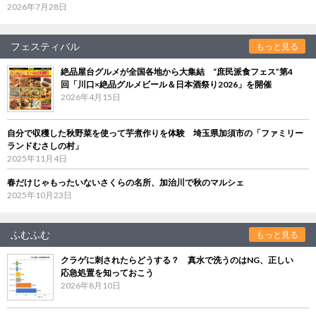
2026年7月28日
フェスティバル
もっと見る
絶品屋台グルメが全国各地から大集結 “庶民派食フェス”第4
回「川口×絶品グルメビール＆日本酒祭り2026」を開催
2026年4月15日
自分で収穫した秋野菜を使って芋煮作りを体験 埼玉県加須市の「ファミリー
ランドむさしの村」
2025年11月4日
春だけじゃもったいないさくらの名所、加治川で秋のマルシェ
2025年10月23日
ふむふむ
もっと見る
クラゲに刺されたらどうする？ 真水で洗うのはNG、正しい
応急処置を知っておこう
2026年8月10日