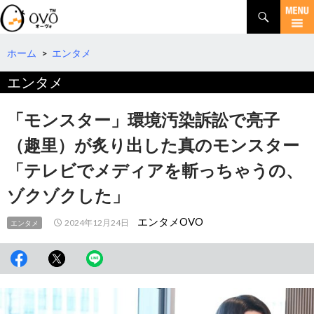
検
索
コ
ン
テ
ホーム
>
エンタメ
ン
エンタメ
ツ
へ
移
「モンスター」環境汚染訴訟で亮子
動
（趣里）が炙り出した真のモンスター
「テレビでメディアを斬っちゃうの、
ゾクゾクした」
エンタメOVO
2024年12月24日
エンタメ