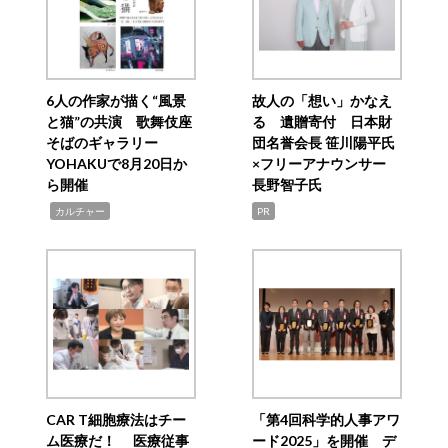
6人の作家が描く“風景
故人の「想い」かなえ
と猫”の共演 歌舞伎座
る 遺贈寄付 日本財
そばのギャラリー
団名誉会長 笹川陽平氏
YOHAKUで8月20日か
×フリーアナウンサー
ら開催
長野智子氏
,
カルチャー
PR
CAR T細胞療法はチー
「第4回科学的人事アワ
ム医療だ！ 医療従事
ード2025」を開催 デ