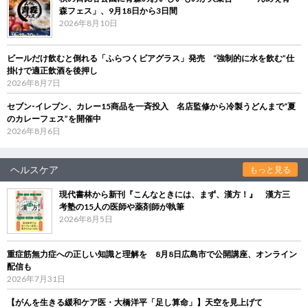
森フェス」、9月18日から3日間
2026年8月10日
ビールだけ飲むと倒れる「ふらつくビアグラス」発売 “強制的に水を飲む”仕
掛けで適正飲酒を後押し
2026年8月7日
セブン‐イレブン、カレー15商品を一斉投入 名店監修から冷製うどんまで“夏
のカレーフェス”を開催中
2026年8月6日
ヘルスケア
もっと見る
現代書林から新刊『こんなときには、まず、漢方！』 漢方三
考塾の15人の医師や薬剤師が執筆
2026年8月5日
重症筋無力症への正しい知識と理解を 8月8日広島市で公開講座、オンライン
配信も
2026年7月31日
【がんを生きる緩和ケア医・大橋洋平「足し算命」】天空を見上げて