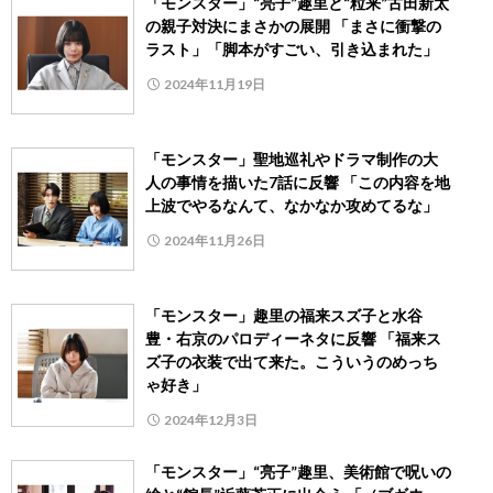
「モンスター」“亮子”趣里と“粒来”古田新太
の親子対決にまさかの展開 「まさに衝撃の
ラスト」「脚本がすごい、引き込まれた」
2024年11月19日
「モンスター」聖地巡礼やドラマ制作の大
人の事情を描いた7話に反響 「この内容を地
上波でやるなんて、なかなか攻めてるな」
2024年11月26日
「モンスター」趣里の福来スズ子と水谷
豊・右京のパロディーネタに反響 「福来ス
ズ子の衣装で出て来た。こういうのめっち
ゃ好き」
2024年12月3日
「モンスター」“亮子”趣里、美術館で呪いの