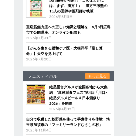
現代書林から新刊『こんなときに
は、まず、漢方！』 漢方三考塾の
15人の医師や薬剤師が執筆
2026年8月5日
重症筋無力症への正しい知識と理解を 8月8日広島
市で公開講座、オンライン配信も
2026年7月31日
【がんを生きる緩和ケア医・大橋洋平「足し算
命」】天空を見上げて
2026年7月28日
フェスティバル
もっと見る
絶品屋台グルメが全国各地から大集
結 “庶民派食フェス”第4回「川口×
絶品グルメビール＆日本酒祭り
2026」を開催
2026年4月15日
自分で収穫した秋野菜を使って芋煮作りを体験 埼
玉県加須市の「ファミリーランドむさしの村」
2025年11月4日