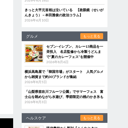
2026年6月18日
きっと大平元首相は泣いている 【政眼鏡（せいが
んきょう）－本田雅俊の政治コラム】
2026年6月10日
グルメ
もっと見る
セブン‐イレブン、カレー15商品を一
斉投入 名店監修から冷製うどんま
で“夏のカレーフェス”を開催中
2026年8月6日
横浜高島屋で「韓国市場」がスタート 人気グルメ
から雑貨まで約30ブランドが集結
2026年8月5日
「山梨県笛吹川フルーツ公園」でサマーフェス 富
士山を眺めながら水遊び、季節限定の桃のかき氷も
2026年8月3日
ヘルスケア
もっと見る