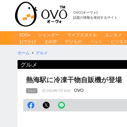
OVO [オーヴォ]
話題の情報を発信するサイト
コンテンツへ移動
検
SDGs
ジェンダー
ライフスタイル
エンタメ
索
おでかけ
まめ学
デジもの
ペット
ビジネ
ホーム
>
グルメ
グルメ
熱海駅に冷凍干物自販機が登場
OVO
2024年7月10日
グルメ