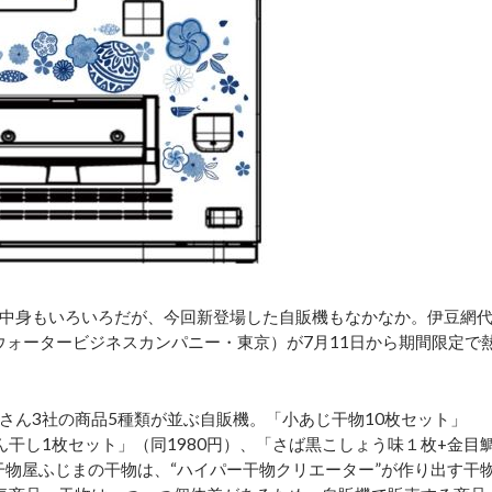
中身もいろいろだが、今回新登場した自販機もなかなか。伊豆網
 ウォータービジネスカンパニー・東京）が7月11日から期間限定で
ん3社の商品5種類が並ぶ自販機。「小あじ干物10枚セット」
ん干し1枚セット」（同1980円）、「さば黒こしょう味１枚+金目
干物屋ふじまの干物は、“ハイパー干物クリエーター”が作り出す干