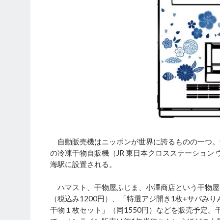
自動販売機はニッポンが世界に誇るものの一つ。
の冷凍干物自販機（JR 東日本クロスステーション
海駅に設置される。
ハマスト、干物屋ふじま、小澤商店という干物屋さ
（税込み1200円）、「特選アジ開き1枚+サバみり
干物１枚セット」（同1550円）などを販売予定。