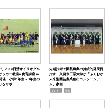
マリノス×日清オイリオグル
先端技術で園芸農業の持続的発展目
サッカー教室&食育講座 in
指す 久留米工業大学が「ふくおか
開催 小学1年生～3年生の
未来型園芸農業創出コンソーシア
りをサポート
ム」参画
,
,
ビジネス
社会