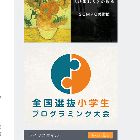
代
熱
鯛
物
ライフスタイル
もっと見る