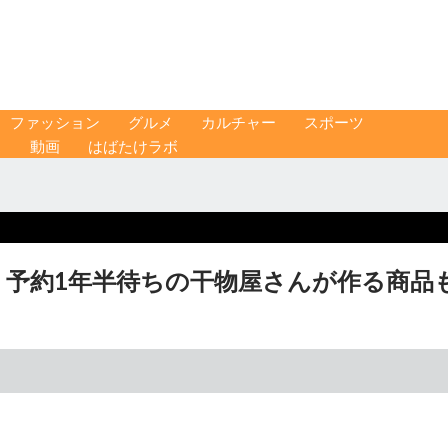
ファッション
グルメ
カルチャー
スポーツ
ス
動画
はばたけラボ
 予約1年半待ちの干物屋さんが作る商品