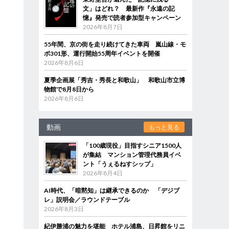
文」はどれ？ 最新作『永遠の記
憶』発売で読者参加型キャンペーン
2026年8月7日
55年間、京の街を走り続けてきた車両 嵐山線・モ
ボ301形、運行開始55周年イベントを開催
2026年8月6日
夏季企画展「秀吉・秀長と和歌山」 和歌山市立博
物館で8月8日から
2026年8月6日
動画
もっと見る
「100歳現役」目指すシニア1500人
が集結 マンション管理代務員イベ
ント「うぇるねすシップ」
2026年8月4日
AI時代、「暗黙知」は継承できるのか 「デジブ
レ」説明会／ラウンドテーブル
2026年8月3日
紀伊勝浦の魅力を堪能 ホテル浦島、日昇館をリニ