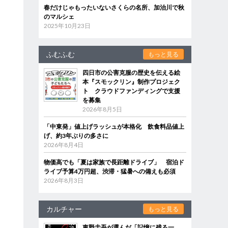
春だけじゃもったいないさくらの名所、加治川で秋
のマルシェ
2025年10月23日
ふむふむ
もっと見る
四日市の公害克服の歴史を伝える絵
本『スモックリン』制作プロジェク
ト クラウドファンディングで支援
を募集
2026年8月5日
「中東発」値上げラッシュが本格化 飲食料品値上
げ、約3年ぶりの多さに
2026年8月4日
物価高でも「夏は家族で長距離ドライブ」 宿泊ド
ライブ予算4万円超、渋滞・猛暑への備えも必須
2026年8月3日
カルチャー
もっと見る
東野圭吾が選んだ「記憶に残る一