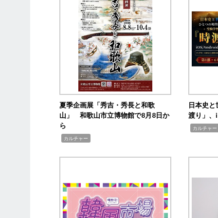
夏季企画展「秀吉・秀長と和歌
日本史と
山」 和歌山市立博物館で8月8日か
渡り」、i
ら
,
カルチャー
,
カルチャー