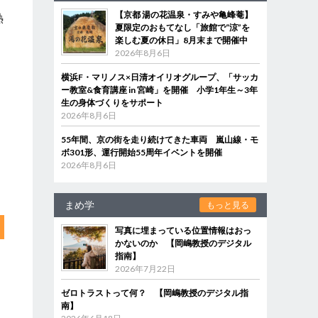
【京都 湯の花温泉・すみや亀峰菴】
熱
夏限定のおもてなし「旅館で“涼”を
楽しむ夏の休日」8月末まで開催中
2026年8月6日
横浜F・マリノス×日清オイリオグループ、「サッカ
ー教室&食育講座 in 宮崎」を開催 小学1年生～3年
生の身体づくりをサポート
2026年8月6日
55年間、京の街を走り続けてきた車両 嵐山線・モ
ボ301形、運行開始55周年イベントを開催
2026年8月6日
まめ学
もっと見る
写真に埋まっている位置情報はおっ
かないのか 【岡嶋教授のデジタル
指南】
2026年7月22日
ゼロトラストって何？ 【岡嶋教授のデジタル指
南】