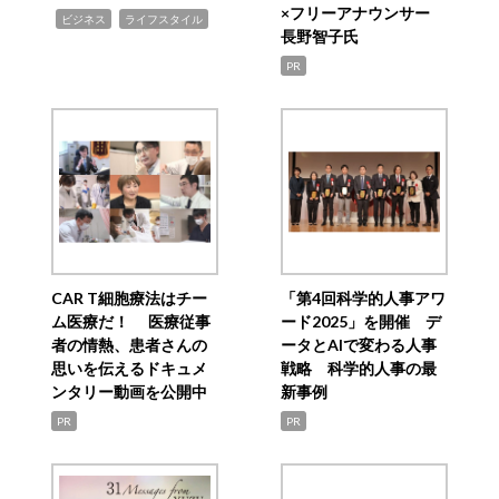
×フリーアナウンサー
,
,
ビジネス
ライフスタイル
長野智子氏
PR
CAR T細胞療法はチー
「第4回科学的人事アワ
ム医療だ！ 医療従事
ード2025」を開催 デ
者の情熱、患者さんの
ータとAIで変わる人事
思いを伝えるドキュメ
戦略 科学的人事の最
ンタリー動画を公開中
新事例
PR
PR