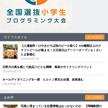
ライフスタイル
もっと見る
【入場無料！けやきひろば秋のビール祭り】300種類以上のク
ラフトビールが集まる！土日祝日はアーリーオープンも｜さい
たま新都心
2026年8月7日
日野川の風を感じて絶品ジビエも満喫 鳥取のサイクリングイベント
2026年8月7日
オールデイダイニングを一新 ヒルトン東京お台場、改装進む
2026年8月7日
まめ学
もっと見る
写真に埋まっている位置情報はおっかないのか 【岡嶋教授の