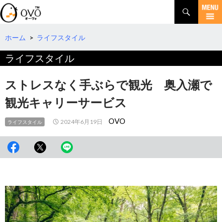
検
索
コ
ン
テ
ホーム
>
ライフスタイル
ン
ライフスタイル
ツ
へ
移
ストレスなく手ぶらで観光 奥入瀬で
動
観光キャリーサービス
OVO
2024年6月19日
ライフスタイル