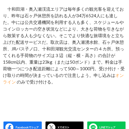
十和田湖・奥入瀬渓流エリアは毎年多くの観光客を迎えてお
り、昨年は石ヶ戸休憩所を訪れる人が34万6524人にも達し
た。中には公共交通機関を利用する人も多く、スケジュールや
コインロッカーの空き状況などにより、大きな荷物を引きなが
ら散策する人も少なくない。そこでより快適な旅環境をと立ち
上げた配送サービスだ。取次店は、奥入瀬湧水館、石ヶ戸休憩
所、JRバス子ノ口、十和田湖観光交流センターの４カ所。預っ
てくれる手荷物のサイズは３辺（縦・横・高さ）の合計が
158cm以内、重量は23kg（または50ポンド）まで。料金は手
荷物一つにつき配送距離によって500～1000円。受け付け・受
け取りの時間が決まっているので注意しよう。申し込みは
オン
ライン
のみで受け付ける。