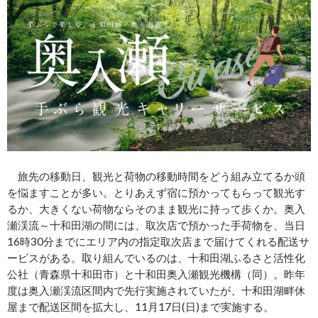
旅先の移動日、観光と荷物の移動時間をどう組み立てるか頭
を悩ますことが多い。とりあえず宿に預かってもらって観光す
るか、大きくない荷物ならそのまま観光に持って歩くか。奥入
瀬渓流～十和田湖の間には、取次店で預かった手荷物を、当日
16時30分までにエリア内の指定取次店まで届けてくれる配送サ
ービスがある。取り組んでいるのは、十和田湖ふるさと活性化
公社（青森県十和田市）と十和田奥入瀬観光機構（同）。昨年
度は奥入瀬渓流区間内で先行実施されていたが、十和田湖畔休
屋まで配送区間を拡大し、11月17日(日)まで実施する。