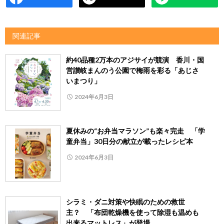
関連記事
約40品種2万本のアジサイが競演 香川・国
営讃岐まんのう公園で梅雨を彩る「あじさ
いまつり」
2024年6月3日
夏休みの“お弁当マラソン”も楽々完走 「学
童弁当」30日分の献立が載ったレシピ本
2024年6月3日
シラミ・ダニ対策や快眠のための救世
主？ 「布団乾燥機を使って除湿も温めも
出来るマットレス」が登場