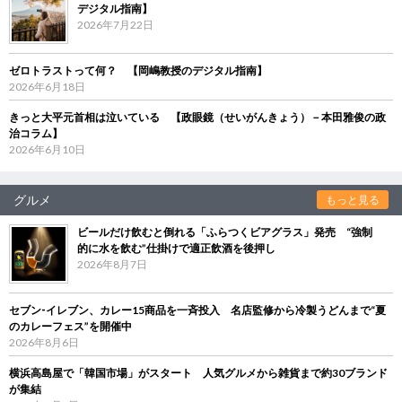
デジタル指南】
2026年7月22日
ゼロトラストって何？ 【岡嶋教授のデジタル指南】
2026年6月18日
きっと大平元首相は泣いている 【政眼鏡（せいがんきょう）－本田雅俊の政
治コラム】
2026年6月10日
グルメ
もっと見る
ビールだけ飲むと倒れる「ふらつくビアグラス」発売 “強制
的に水を飲む”仕掛けで適正飲酒を後押し
2026年8月7日
セブン‐イレブン、カレー15商品を一斉投入 名店監修から冷製うどんまで“夏
のカレーフェス”を開催中
2026年8月6日
横浜高島屋で「韓国市場」がスタート 人気グルメから雑貨まで約30ブランド
が集結