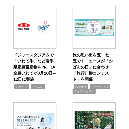
ドジャースタジアムで
旅の思い出を五・七・
「いわて牛」など岩手
五で！ エースが「か
県産農畜産物をPR JA
ばんの日」に合わせ
全農いわてが8月10日～
「旅行川柳コンテス
12日に実施
ト」を開催
,
,
,
,
,
スポーツ
ビジネス
おでかけ
ファッション
ライフスタイル