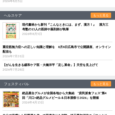
2026年8月5日
ヘルスケア
もっと見る
現代書林から新刊『こんなときには、まず、漢方！』 漢方三
考塾の15人の医師や薬剤師が執筆
2026年8月5日
重症筋無力症への正しい知識と理解を 8月8日広島市で公開講座、オンライン
配信も
2026年7月31日
【がんを生きる緩和ケア医・大橋洋平「足し算命」】天空を見上げて
2026年7月28日
フェスティバル
もっと見る
絶品屋台グルメが全国各地から大集結 “庶民派食フェス”第4
回「川口×絶品グルメビール＆日本酒祭り2026」を開催
2026年4月15日