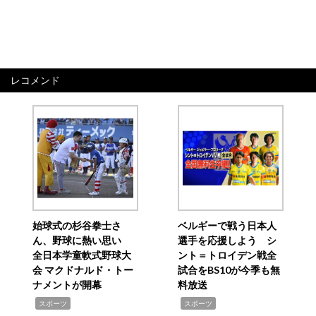
レコメンド
始球式の杉谷拳士さ
ベルギーで戦う日本人
ん、野球に熱い思い
選手を応援しよう シ
全日本学童軟式野球大
ント＝トロイデン戦全
会 マクドナルド・トー
試合をBS10が今季も無
ナメントが開幕
料放送
,
,
スポーツ
スポーツ