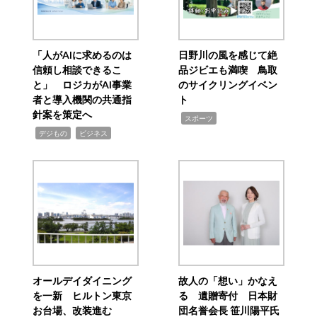
「人がAIに求めるのは
日野川の風を感じて絶
信頼し相談できるこ
品ジビエも満喫 鳥取
と」 ロジカがAI事業
のサイクリングイベン
者と導入機関の共通指
ト
針案を策定へ
,
スポーツ
,
,
デジもの
ビジネス
オールデイダイニング
故人の「想い」かなえ
を一新 ヒルトン東京
る 遺贈寄付 日本財
お台場、改装進む
団名誉会長 笹川陽平氏