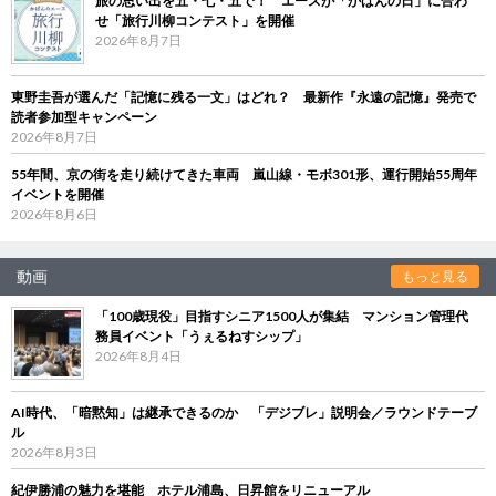
旅の思い出を五・七・五で！ エースが「かばんの日」に合わ
せ「旅行川柳コンテスト」を開催
2026年8月7日
東野圭吾が選んだ「記憶に残る一文」はどれ？ 最新作『永遠の記憶』発売で
読者参加型キャンペーン
2026年8月7日
55年間、京の街を走り続けてきた車両 嵐山線・モボ301形、運行開始55周年
イベントを開催
2026年8月6日
動画
もっと見る
「100歳現役」目指すシニア1500人が集結 マンション管理代
務員イベント「うぇるねすシップ」
2026年8月4日
AI時代、「暗黙知」は継承できるのか 「デジブレ」説明会／ラウンドテーブ
ル
2026年8月3日
紀伊勝浦の魅力を堪能 ホテル浦島、日昇館をリニューアル