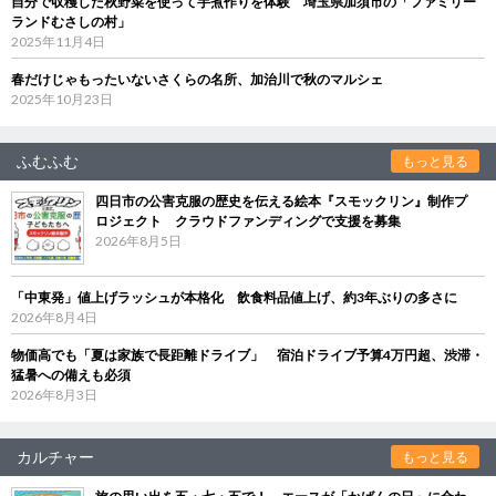
自分で収穫した秋野菜を使って芋煮作りを体験 埼玉県加須市の「ファミリー
ランドむさしの村」
2025年11月4日
春だけじゃもったいないさくらの名所、加治川で秋のマルシェ
2025年10月23日
ふむふむ
もっと見る
四日市の公害克服の歴史を伝える絵本『スモックリン』制作プ
ロジェクト クラウドファンディングで支援を募集
2026年8月5日
「中東発」値上げラッシュが本格化 飲食料品値上げ、約3年ぶりの多さに
2026年8月4日
物価高でも「夏は家族で長距離ドライブ」 宿泊ドライブ予算4万円超、渋滞・
猛暑への備えも必須
2026年8月3日
カルチャー
もっと見る