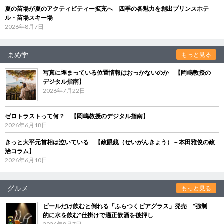
夏の苗場が夏のアクティビティー拡充へ 四季の各魅力を創出プリンスホテ
ル・苗場スキー場
2026年8月7日
まめ学
もっと見る
写真に埋まっている位置情報はおっかないのか 【岡嶋教授の
デジタル指南】
2026年7月22日
ゼロトラストって何？ 【岡嶋教授のデジタル指南】
2026年6月18日
きっと大平元首相は泣いている 【政眼鏡（せいがんきょう）－本田雅俊の政
治コラム】
2026年6月10日
グルメ
もっと見る
ビールだけ飲むと倒れる「ふらつくビアグラス」発売 “強制
的に水を飲む”仕掛けで適正飲酒を後押し