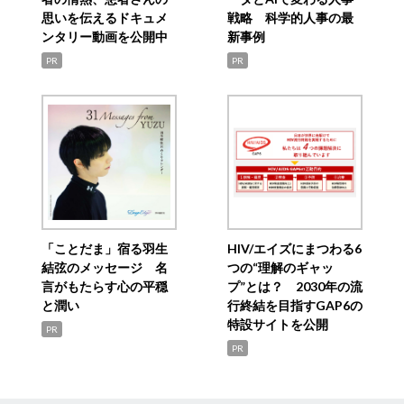
思いを伝えるドキュメ
戦略 科学的人事の最
ンタリー動画を公開中
新事例
PR
PR
「ことだま」宿る羽生
HIV/エイズにまつわる6
結弦のメッセージ 名
つの“理解のギャッ
言がもたらす心の平穏
プ”とは？ 2030年の流
と潤い
行終結を目指すGAP6の
特設サイトを公開
PR
PR