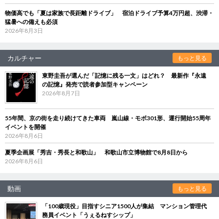
物価高でも「夏は家族で長距離ドライブ」 宿泊ドライブ予算4万円超、渋滞・
猛暑への備えも必須
2026年8月3日
カルチャー
もっと見る
東野圭吾が選んだ「記憶に残る一文」はどれ？ 最新作『永遠
の記憶』発売で読者参加型キャンペーン
2026年8月7日
55年間、京の街を走り続けてきた車両 嵐山線・モボ301形、運行開始55周年
イベントを開催
2026年8月6日
夏季企画展「秀吉・秀長と和歌山」 和歌山市立博物館で8月8日から
2026年8月6日
動画
もっと見る
「100歳現役」目指すシニア1500人が集結 マンション管理代
務員イベント「うぇるねすシップ」