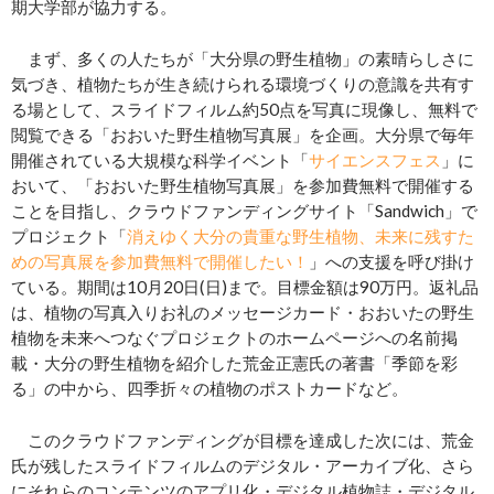
期大学部が協力する。
まず、多くの人たちが「大分県の野生植物」の素晴らしさに
気づき、植物たちが生き続けられる環境づくりの意識を共有す
る場として、スライドフィルム約50点を写真に現像し、無料で
閲覧できる「おおいた野生植物写真展」を企画。大分県で毎年
開催されている大規模な科学イベント「
サイエンスフェス
」に
おいて、「おおいた野生植物写真展」を参加費無料で開催する
ことを目指し、クラウドファンディングサイト「Sandwich」で
プロジェクト「
消えゆく大分の貴重な野生植物、未来に残すた
めの写真展を参加費無料で開催したい！
」への支援を呼び掛け
ている。期間は10月20日(日)まで。目標金額は90万円。返礼品
は、植物の写真入りお礼のメッセージカード・おおいたの野生
植物を未来へつなぐプロジェクトのホームページへの名前掲
載・大分の野生植物を紹介した荒金正憲氏の著書「季節を彩
る」の中から、四季折々の植物のポストカードなど。
このクラウドファンディングが目標を達成した次には、荒金
氏が残したスライドフィルムのデジタル・アーカイブ化、さら
にそれらのコンテンツのアプリ化・デジタル植物誌・デジタル