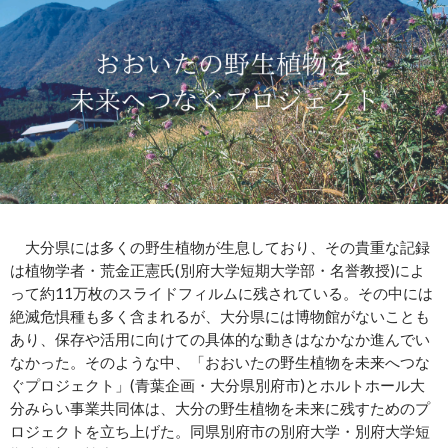
大分県には多くの野生植物が生息しており、その貴重な記録
は植物学者・荒金正憲氏(別府大学短期大学部・名誉教授)によ
って約11万枚のスライドフィルムに残されている。その中には
絶滅危惧種も多く含まれるが、大分県には博物館がないことも
あり、保存や活用に向けての具体的な動きはなかなか進んでい
なかった。そのような中、「おおいたの野生植物を未来へつな
ぐプロジェクト」(青葉企画・大分県別府市)とホルトホール大
分みらい事業共同体は、大分の野生植物を未来に残すためのプ
ロジェクトを立ち上げた。同県別府市の別府大学・別府大学短