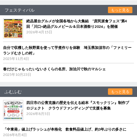
フェスティバル
もっと見る
絶品屋台グルメが全国各地から大集結 “庶民派食フェス”第4
回「川口×絶品グルメビール＆日本酒祭り2026」を開催
2026年4月15日
自分で収穫した秋野菜を使って芋煮作りを体験 埼玉県加須市の「ファミリー
ランドむさしの村」
2025年11月4日
春だけじゃもったいないさくらの名所、加治川で秋のマルシェ
2025年10月23日
ふむふむ
もっと見る
四日市の公害克服の歴史を伝える絵本『スモックリン』制作プ
ロジェクト クラウドファンディングで支援を募集
2026年8月5日
「中東発」値上げラッシュが本格化 飲食料品値上げ、約3年ぶりの多さに
2026年8月4日