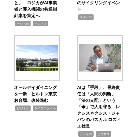
と」 ロジカがAI事業
のサイクリングイベン
者と導入機関の共通指
ト
針案を策定へ
,
スポーツ
,
,
デジもの
ビジネス
オールデイダイニング
AIは「手段」、最終責
を一新 ヒルトン東京
任は「人間の判断」
お台場、改装進む
「法の支配」という
「傘」で人を守る レ
,
,
ビジネス
ライフスタイル
クシスネクシス・ジャ
パンのパスカル ロズィ
エ社長
,
,
デジもの
ビジネス