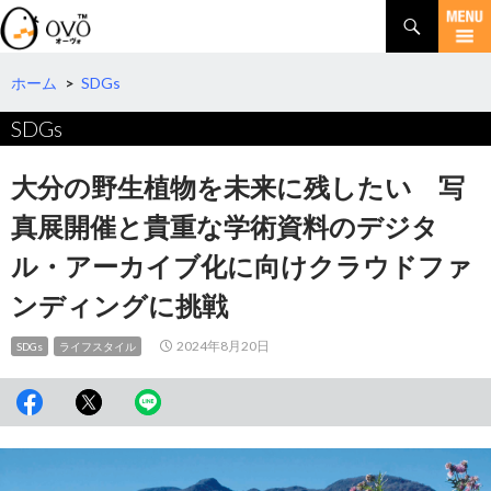
検
索
コ
ン
テ
ホーム
>
SDGs
ン
SDGs
ツ
へ
移
大分の野生植物を未来に残したい 写
動
真展開催と貴重な学術資料のデジタ
ル・アーカイブ化に向けクラウドファ
ンディングに挑戦
2024年8月20日
SDGs
ライフスタイル