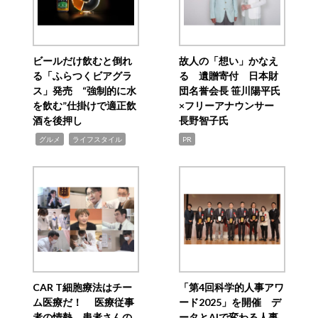
ビールだけ飲むと倒れ
故人の「想い」かなえ
る「ふらつくビアグラ
る 遺贈寄付 日本財
ス」発売 “強制的に水
団名誉会長 笹川陽平氏
を飲む”仕掛けで適正飲
×フリーアナウンサー
酒を後押し
長野智子氏
,
,
グルメ
ライフスタイル
PR
CAR T細胞療法はチー
「第4回科学的人事アワ
ム医療だ！ 医療従事
ード2025」を開催 デ
者の情熱、患者さんの
ータとAIで変わる人事