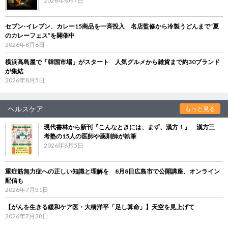
2026年8月7日
セブン‐イレブン、カレー15商品を一斉投入 名店監修から冷製うどんまで“夏
のカレーフェス”を開催中
2026年8月6日
横浜高島屋で「韓国市場」がスタート 人気グルメから雑貨まで約30ブランド
が集結
2026年8月5日
ヘルスケア
もっと見る
現代書林から新刊『こんなときには、まず、漢方！』 漢方三
考塾の15人の医師や薬剤師が執筆
2026年8月5日
重症筋無力症への正しい知識と理解を 8月8日広島市で公開講座、オンライン
配信も
2026年7月31日
【がんを生きる緩和ケア医・大橋洋平「足し算命」】天空を見上げて
2026年7月28日