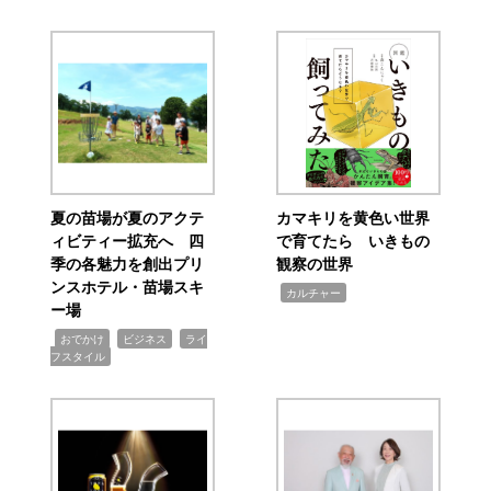
夏の苗場が夏のアクテ
カマキリを黄色い世界
ィビティー拡充へ 四
で育てたら いきもの
季の各魅力を創出プリ
観察の世界
ンスホテル・苗場スキ
,
カルチャー
ー場
,
,
,
おでかけ
ビジネス
ライ
フスタイル