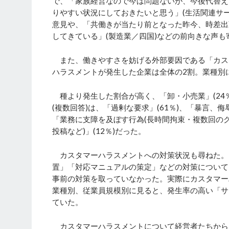
で、「家族経営なので今は問題ないが、今後代替え
りやすい状況にしておきたいと思う」(生活関連サ
意見や、「共働きが当たり前となった昨今、時差出
してきている」(製造業／四国)などの前向きな声も
また、働きやすさを妨げる外部要因である「カス
ハラスメントが発生した企業は全体の2割。業種別
種より発生した割合が高く、「卸・小売業」(24％
(複数回答)は、「過剰な要求」(61％)、「暴言、侮
「業務に支障を及ぼす行為(長時間拘束・複数回のクレ
投稿など)」(12％)だった。
カスタマーハラスメントへの対策状況も尋ねた。
置」「対応マニュアルの策定」などの対策について
事前の対策を取っていなかった。実際にカスタマー
業種別、従業員規模別に見ると、発生率の高い「サ
ていた。
カスタマーハラスメントについて経営者たちから