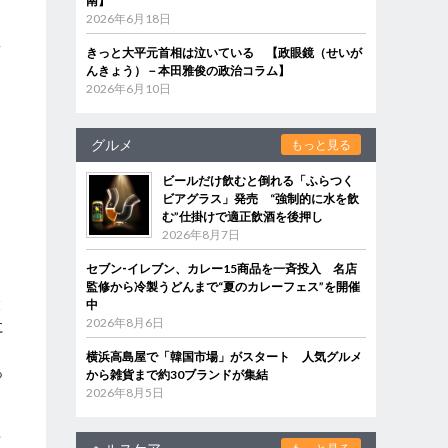
通
南】
2026年6月18日
着
きっと大平元首相は泣いている 【政眼鏡（せいが
んきょう）－本田雅俊の政治コラム】
2026年6月10日
グルメ
もっと見る
ビールだけ飲むと倒れる「ふらつく
ビアグラス」発売 “強制的に水を飲
、
む”仕掛けで適正飲酒を後押し
2026年8月7日
セブン‐イレブン、カレー15商品を一斉投入 名店
監修から冷製うどんまで“夏のカレーフェス”を開催
設
中
2026年8月6日
に
横浜高島屋で「韓国市場」がスタート 人気グルメ
っ
から雑貨まで約30ブランドが集結
2026年8月5日
可