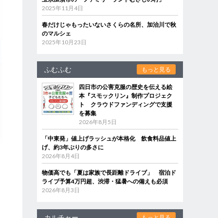
2025年11月4日
春だけじゃもったいないさくらの名所、加治川で秋
のマルシェ
2025年10月23日
ふむふむ
もっと見る
四日市の公害克服の歴史を伝える絵
本『スモックリン』制作プロジェク
ト クラウドファンディングで支援
を募集
2026年8月5日
「中東発」値上げラッシュが本格化 飲食料品値上
げ、約3年ぶりの多さに
2026年8月4日
物価高でも「夏は家族で長距離ドライブ」 宿泊ド
ライブ予算4万円超、渋滞・猛暑への備えも必須
2026年8月3日
カルチャー
もっと見る