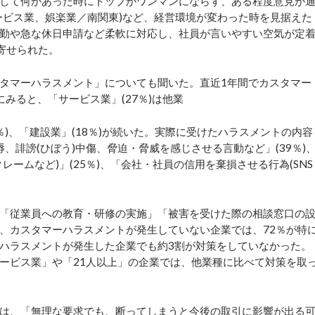
して何かあった時にトップがワンマンにならず、ある程度意見が
ービス業、娯楽業／南関東)など、経営環境が変わった時を見据えた
勤や急な休日申請など柔軟に対応し、社員が言いやすい空気が定
寄せられた。
タマーハラスメント」についても聞いた。直近1年間でカスタマー
にみると、「サービス業」(27％)は他業
)、「建設業」(18％)が続いた。実際に受けたハラスメントの内容
辱、誹謗(ひぼう)中傷、脅迫・脅威を感じさせる言動など」(39％)
ームなど)」(25％)、「会社・社員の信用を棄損させる行為(SNS
「従業員への教育・研修の実施」「被害を受けた際の相談窓口の
、カスタマーハラスメントが発生していない企業では、72％が特
ハラスメントが発生した企業でも約3割が対策をしていなかった。
ービス業」や「21人以上」の企業では、他業種に比べて対策を取
は、「無理な要求でも、断ってしまうと今後の取引に影響が出る