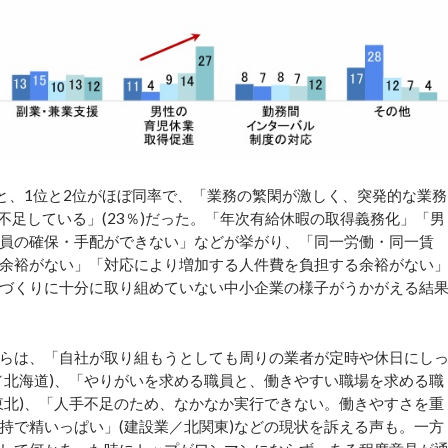
と、1位と2位がほぼ同率で、「業務の繁閑が激しく、突発的な業務
が不足している」(23％)だった。「年次有給休暇の取得義務化」「男
員の確保・手配ができない」などが挙がり、「同一労働・同一賃
余裕がない」「対応により増加する人件費を負担する余裕がない
づくりに十分に取り組めていない中小企業の様子がうかがえる結
らは、「自社が取り組もうとしても周りの業者が定時や休日にし
／北海道)、「やりがいを求める職員と、働きやすい職場を求める職
東北)、「人手不足のため、なかなか実行できない。働きやすさを重
持で精いっぱい」(建設業／北関東)などの現状を訴える声も。一方