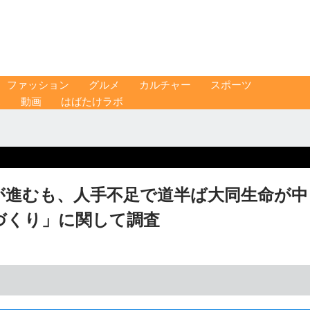
ファッション
グルメ
カルチャー
スポーツ
ス
動画
はばたけラボ
が進むも、人手不足で道半ば大同生命が中
づくり」に関して調査