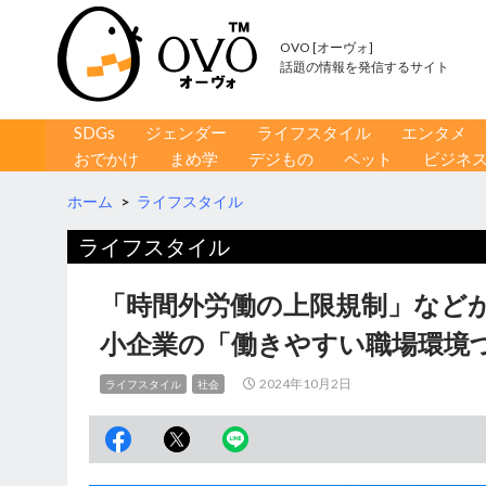
OVO [オーヴォ]
話題の情報を発信するサイト
コンテンツへ移動
検
SDGs
ジェンダー
ライフスタイル
エンタメ
索
おでかけ
まめ学
デジもの
ペット
ビジネ
ホーム
>
ライフスタイル
ライフスタイル
「時間外労働の上限規制」など
小企業の「働きやすい職場環境
2024年10月2日
ライフスタイル
社会