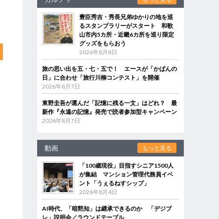
豊臣秀吉・秀長兄弟ゆかりの地を巡
るスタンプラリーがスタート 和歌
山市内5カ所・近畿6カ所を巡り限定
グッズをもらおう
2026年8月8日
旅の思い出を五・七・五で！ エースが「かばんの
日」に合わせ「旅行川柳コンテスト」を開催
2026年8月7日
東野圭吾が選んだ「記憶に残る一文」はどれ？ 最
新作『永遠の記憶』発売で読者参加型キャンペーン
2026年8月7日
動画
もっと見る
「100歳現役」目指すシニア1500人
が集結 マンション管理代務員イベ
ント「うぇるねすシップ」
2026年8月4日
AI時代、「暗黙知」は継承できるのか 「デジブ
レ」説明会／ラウンドテーブル