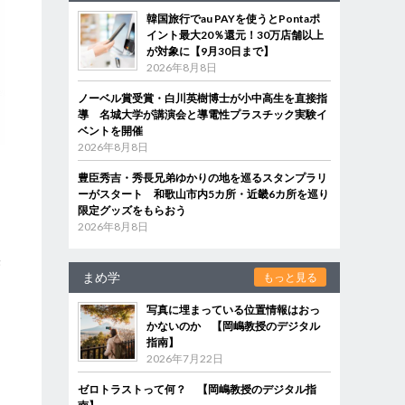
韓国旅行でau PAYを使うとPontaポ
イント最大20％還元！30万店舗以上
が対象に【9月30日まで】
2026年8月8日
ノーベル賞受賞・白川英樹博士が小中高生を直接指
導 名城大学が講演会と導電性プラスチック実験イ
ベントを開催
2026年8月8日
豊臣秀吉・秀長兄弟ゆかりの地を巡るスタンプラリ
ーがスタート 和歌山市内5カ所・近畿6カ所を巡り
限定グッズをもらおう
2026年8月8日
」
果
まめ学
もっと見る
写真に埋まっている位置情報はおっ
っ
かないのか 【岡嶋教授のデジタル
指南】
2026年7月22日
ゼロトラストって何？ 【岡嶋教授のデジタル指