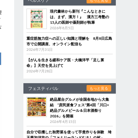
ヘルスケア
もっと見る
現代書林から新刊『こんなときに
理
は、まず、漢方！』 漢方三考塾の
／
15人の医師や薬剤師が執筆
な
2026年8月5日
重症筋無力症への正しい知識と理解を 8月8日広島
市で公開講座、オンライン配信も
2026年7月31日
【がんを生きる緩和ケア医・大橋洋平「足し算
命」】天空を見上げて
2026年7月28日
フェスティバル
もっと見る
絶品屋台グルメが全国各地から大集
結 “庶民派食フェス”第4回「川口×
絶品グルメビール＆日本酒祭り
2026」を開催
2026年4月15日
自分で収穫した秋野菜を使って芋煮作りを体験 埼
玉県加須市の「ファミリーランドむさしの村」