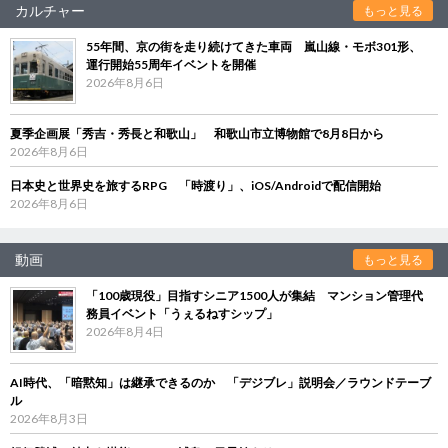
カルチャー
もっと見る
55年間、京の街を走り続けてきた車両 嵐山線・モボ301形、
運行開始55周年イベントを開催
2026年8月6日
夏季企画展「秀吉・秀長と和歌山」 和歌山市立博物館で8月8日から
2026年8月6日
日本史と世界史を旅するRPG 「時渡り」、iOS/Androidで配信開始
2026年8月6日
動画
もっと見る
「100歳現役」目指すシニア1500人が集結 マンション管理代
務員イベント「うぇるねすシップ」
2026年8月4日
AI時代、「暗黙知」は継承できるのか 「デジブレ」説明会／ラウンドテーブ
ル
2026年8月3日