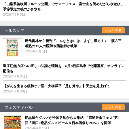
「山梨県笛吹川フルーツ公園」でサマーフェス 富士山を眺めながら水遊び、
季節限定の桃のかき氷も
2026年8月3日
ヘルスケア
もっと見る
現代書林から新刊『こんなときには、まず、漢方！』 漢方三
考塾の15人の医師や薬剤師が執筆
2026年8月5日
重症筋無力症への正しい知識と理解を 8月8日広島市で公開講座、オンライン
配信も
2026年7月31日
【がんを生きる緩和ケア医・大橋洋平「足し算命」】天空を見上げて
2026年7月28日
フェスティバル
もっと見る
絶品屋台グルメが全国各地から大集結 “庶民派食フェス”第4
回「川口×絶品グルメビール＆日本酒祭り2026」を開催
2026年4月15日