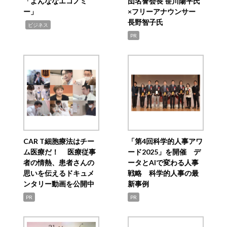
「よんななエコノミ
団名誉会長 笹川陽平氏
ー」
×フリーアナウンサー
長野智子氏
,
ビジネス
PR
CAR T細胞療法はチー
「第4回科学的人事アワ
ム医療だ！ 医療従事
ード2025」を開催 デ
者の情熱、患者さんの
ータとAIで変わる人事
思いを伝えるドキュメ
戦略 科学的人事の最
ンタリー動画を公開中
新事例
PR
PR