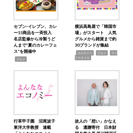
セブン‐イレブン、カレ
横浜高島屋で「韓国市
ー15商品を一斉投入
場」がスタート 人気
名店監修から冷製うど
グルメから雑貨まで約
んまで“夏のカレーフェ
30ブランドが集結
ス”を開催中
,
,
,
カルチャー
グルメ
ライ
フスタイル
,
グルメ
行革甲子園 沼尾波子
故人の「想い」かなえ
東洋大学教授 連載
る 遺贈寄付 日本財