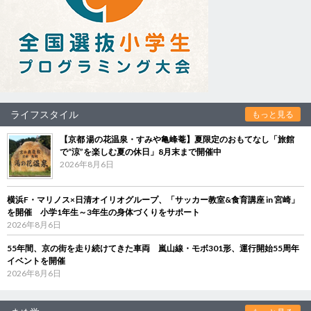
ライフスタイル
もっと見る
【京都 湯の花温泉・すみや亀峰菴】夏限定のおもてなし「旅館
で“涼”を楽しむ夏の休日」8月末まで開催中
2026年8月6日
横浜F・マリノス×日清オイリオグループ、「サッカー教室&食育講座 in 宮崎」
を開催 小学1年生～3年生の身体づくりをサポート
2026年8月6日
55年間、京の街を走り続けてきた車両 嵐山線・モボ301形、運行開始55周年
イベントを開催
2026年8月6日