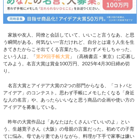
家族や友人、同僚と会話していて、いいこと言うなあ、と思
う瞬間がある。何気ない一言だけれど、自分とは違う人生を生
きてきたからこそ出てくる言葉たち。思わずメモしちゃった、
という人は、「
第29回手帳大賞
」（高橋書店・東京）に応募し
てみよう。名言大賞は賞金100万円、2025年4月30日締め切
り。
名言大賞とアイデア大賞の2つの部門からなる、「コトバと
アイデア」のコンテスト。思わず手帳にメモしたくなる「身近
な人の名言」や、あったらいいなと思う商品の企画や使い方の
アイデアを募集している。
昨年の大賞作品は「あなたはたくさんいていいのよ」とい
う、生越寛子さん（大阪）の母親の言葉だった。初めての子育
てに悩み、母であり妻でありながら、料理が下手で家事は嫌い