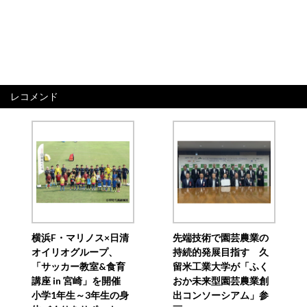
レコメンド
横浜F・マリノス×日清
先端技術で園芸農業の
オイリオグループ、
持続的発展目指す 久
「サッカー教室&食育
留米工業大学が「ふく
講座 in 宮崎」を開催
おか未来型園芸農業創
小学1年生～3年生の身
出コンソーシアム」参