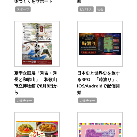
体づくりをサポート
画
,
,
,
スポーツ
ビジネス
社会
夏季企画展「秀吉・秀
日本史と世界史を旅す
長と和歌山」 和歌山
るRPG 「時渡り」、
市立博物館で8月8日か
iOS/Androidで配信開
ら
始
,
,
カルチャー
カルチャー