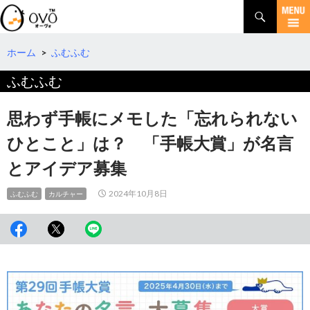
検
索
コ
ン
テ
ホーム
>
ふむふむ
ン
ふむふむ
ツ
へ
移
思わず手帳にメモした「忘れられない
動
ひとこと」は？ 「手帳大賞」が名言
とアイデア募集
2024年10月8日
ふむふむ
カルチャー