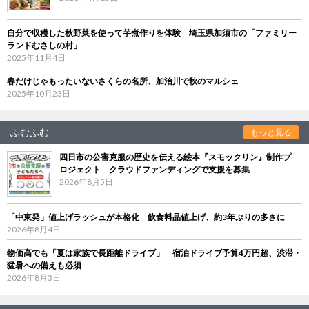
自分で収穫した秋野菜を使って芋煮作りを体験 埼玉県加須市の「ファミリー
ランドむさしの村」
2025年11月4日
春だけじゃもったいないさくらの名所、加治川で秋のマルシェ
2025年10月23日
ふむふむ
もっと見る
四日市の公害克服の歴史を伝える絵本『スモックリン』制作プ
ロジェクト クラウドファンディングで支援を募集
2026年8月5日
「中東発」値上げラッシュが本格化 飲食料品値上げ、約3年ぶりの多さに
2026年8月4日
物価高でも「夏は家族で長距離ドライブ」 宿泊ドライブ予算4万円超、渋滞・
猛暑への備えも必須
2026年8月3日