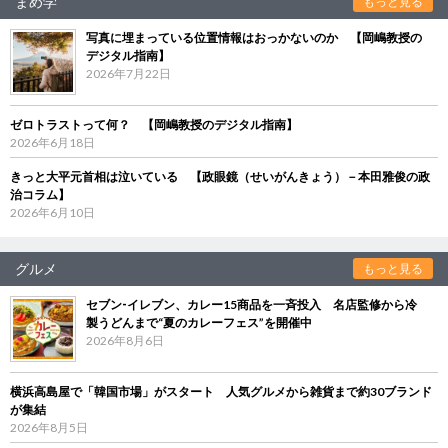
まめ学
もっと見る
写真に埋まっている位置情報はおっかないのか 【岡嶋教授の
デジタル指南】
2026年7月22日
ゼロトラストって何？ 【岡嶋教授のデジタル指南】
2026年6月18日
きっと大平元首相は泣いている 【政眼鏡（せいがんきょう）－本田雅俊の政
治コラム】
2026年6月10日
グルメ
もっと見る
セブン‐イレブン、カレー15商品を一斉投入 名店監修から冷
製うどんまで“夏のカレーフェス”を開催中
2026年8月6日
横浜高島屋で「韓国市場」がスタート 人気グルメから雑貨まで約30ブランド
が集結
2026年8月5日