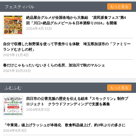
フェスティバル
もっと見る
絶品屋台グルメが全国各地から大集結 “庶民派食フェス”第4
回「川口×絶品グルメビール＆日本酒祭り2026」を開催
2026年4月15日
自分で収穫した秋野菜を使って芋煮作りを体験 埼玉県加須市の「ファミリー
ランドむさしの村」
2025年11月4日
春だけじゃもったいないさくらの名所、加治川で秋のマルシェ
2025年10月23日
ふむふむ
もっと見る
四日市の公害克服の歴史を伝える絵本『スモックリン』制作プ
ロジェクト クラウドファンディングで支援を募集
2026年8月5日
「中東発」値上げラッシュが本格化 飲食料品値上げ、約3年ぶりの多さに
2026年8月4日