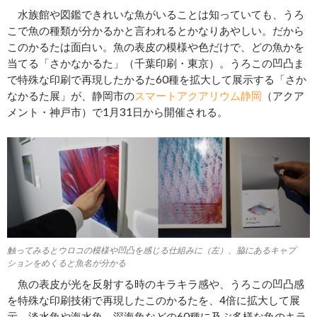
水族館や図鑑できれいな魚がいることは知っていても、うろ
こで魚の種類が分かるかと言われるとかなりあやしい。だから
このかるたは面白い。魚の表皮の模様や色だけで、どの魚かを
当てる「さかなかるた」（千葉印刷・東京）。うろこの凹凸ま
で特殊な印刷で再現したかるた60種を拡大して展示する「さか
なかるた展」が、静岡市の
スマートアクアリウム静岡
（アクア
メント・神戸市）で1月31日から開催される。
触ってみるとウロコの模様や凹凸を感じる仕組みに（左）、脇にあるキャプ
ションをめくると魚名が分かる
魚の表皮が光を反射する時のキラキラ感や、うろこの凹凸感
を特殊な印刷技術で再現したこのかるたを、4倍に拡大して展
示。淡水魚や海水魚、深海魚などの60種に及ぶ多様な魚のキラ