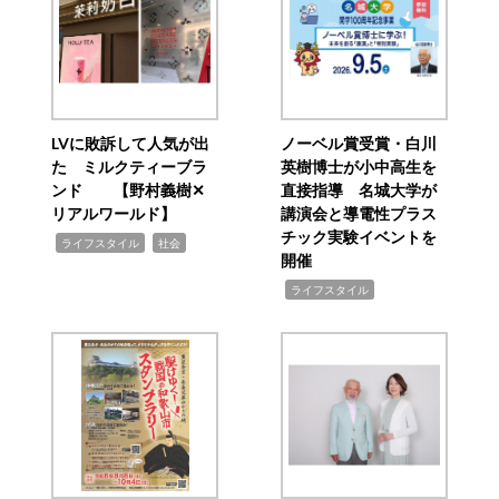
LVに敗訴して人気が出
ノーベル賞受賞・白川
た ミルクティーブラ
英樹博士が小中高生を
ンド 【野村義樹✕
直接指導 名城大学が
リアルワールド】
講演会と導電性プラス
チック実験イベントを
,
,
ライフスタイル
社会
開催
,
ライフスタイル