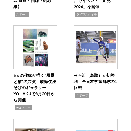
ム 直線・曲線・斜め
川でイベント「川見
線】
2026」を開催
,
,
スポーツ
ライフスタイル
6人の作家が描く“風景
弓ヶ浜（鳥取）が初勝
と猫”の共演 歌舞伎座
利 全日本学童野球の1
そばのギャラリー
回戦
YOHAKUで8月20日か
,
スポーツ
ら開催
,
カルチャー