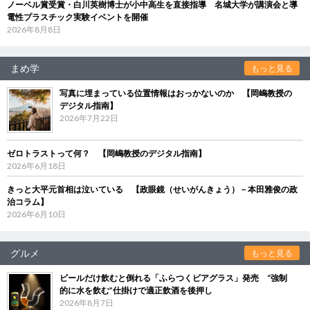
ノーベル賞受賞・白川英樹博士が小中高生を直接指導 名城大学が講演会と導
電性プラスチック実験イベントを開催
2026年8月8日
まめ学
もっと見る
写真に埋まっている位置情報はおっかないのか 【岡嶋教授の
デジタル指南】
2026年7月22日
ゼロトラストって何？ 【岡嶋教授のデジタル指南】
2026年6月18日
きっと大平元首相は泣いている 【政眼鏡（せいがんきょう）－本田雅俊の政
治コラム】
2026年6月10日
グルメ
もっと見る
ビールだけ飲むと倒れる「ふらつくビアグラス」発売 “強制
的に水を飲む”仕掛けで適正飲酒を後押し
2026年8月7日