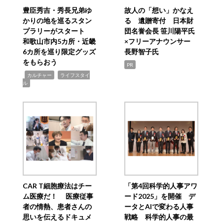
豊臣秀吉・秀長兄弟ゆ
故人の「想い」かなえ
かりの地を巡るスタン
る 遺贈寄付 日本財
プラリーがスタート
団名誉会長 笹川陽平氏
和歌山市内5カ所・近畿
×フリーアナウンサー
6カ所を巡り限定グッズ
長野智子氏
をもらおう
PR
,
,
カルチャー
ライフスタイ
ル
CAR T細胞療法はチー
「第4回科学的人事アワ
ム医療だ！ 医療従事
ード2025」を開催 デ
者の情熱、患者さんの
ータとAIで変わる人事
思いを伝えるドキュメ
戦略 科学的人事の最