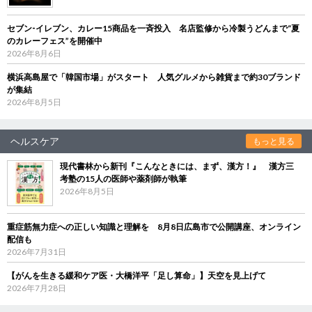
セブン‐イレブン、カレー15商品を一斉投入 名店監修から冷製うどんまで“夏
のカレーフェス”を開催中
2026年8月6日
横浜高島屋で「韓国市場」がスタート 人気グルメから雑貨まで約30ブランド
が集結
2026年8月5日
ヘルスケア
もっと見る
現代書林から新刊『こんなときには、まず、漢方！』 漢方三
考塾の15人の医師や薬剤師が執筆
2026年8月5日
重症筋無力症への正しい知識と理解を 8月8日広島市で公開講座、オンライン
配信も
2026年7月31日
【がんを生きる緩和ケア医・大橋洋平「足し算命」】天空を見上げて
2026年7月28日