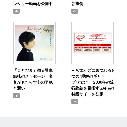
ンタリー動画を公開中
新事例
PR
PR
「ことだま」宿る羽生
HIV/エイズにまつわる6
結弦のメッセージ 名
つの“理解のギャッ
言がもたらす心の平穏
プ”とは？ 2030年の流
と潤い
行終結を目指すGAP6の
特設サイトを公開
PR
PR