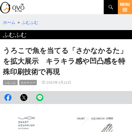
検
索
コ
ン
テ
ホーム
>
ふむふむ
ン
ふむふむ
ツ
へ
移
うろこで魚を当てる「さかなかるた」
動
を拡大展示 キラキラ感や凹凸感を特
殊印刷技術で再現
2025年1月22日
ふむふむ
カルチャー