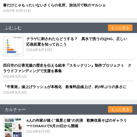
春だけじゃもったいないさくらの名所、加治川で秋のマルシェ
2025年10月23日
ふむふむ
もっと見る
クラゲに刺されたらどうする？ 真水で洗うのはNG、正しい
応急処置を知っておこう
2026年8月10日
四日市の公害克服の歴史を伝える絵本『スモックリン』制作プロジェクト ク
ラウドファンディングで支援を募集
2026年8月5日
「中東発」値上げラッシュが本格化 飲食料品値上げ、約3年ぶりの多さに
2026年8月4日
カルチャー
もっと見る
6人の作家が描く“風景と猫”の共演 歌舞伎座そばのギャラリ
ーYOHAKUで8月20日から開催
2026年8月9日