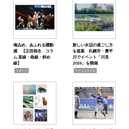
魂込め、あふれる躍動
新しい水辺の過ごし方
感 【正田裕生 コラ
を提案 札幌市・豊平
ム 直線・曲線・斜め
川でイベント「川見
線】
2026」を開催
,
,
スポーツ
ライフスタイル