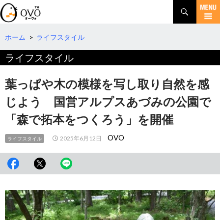
検
索
コ
ン
テ
ホーム
>
ライフスタイル
ン
ライフスタイル
ツ
へ
移
葉っぱや木の模様を写し取り自然を感
動
じよう 国営アルプスあづみの公園で
「森で拓本をつくろう」を開催
OVO
2025年6月12日
ライフスタイル