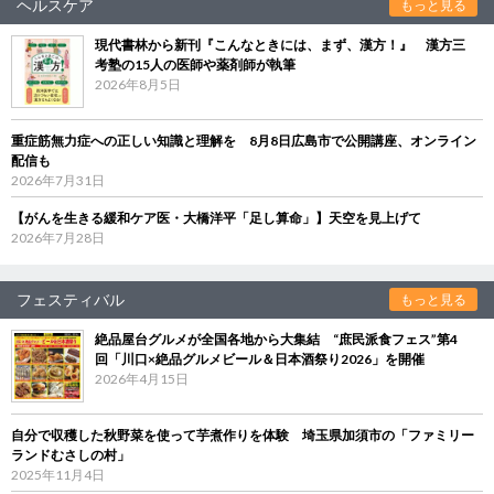
ヘルスケア
もっと見る
現代書林から新刊『こんなときには、まず、漢方！』 漢方三
考塾の15人の医師や薬剤師が執筆
2026年8月5日
重症筋無力症への正しい知識と理解を 8月8日広島市で公開講座、オンライン
配信も
2026年7月31日
【がんを生きる緩和ケア医・大橋洋平「足し算命」】天空を見上げて
2026年7月28日
フェスティバル
もっと見る
絶品屋台グルメが全国各地から大集結 “庶民派食フェス”第4
回「川口×絶品グルメビール＆日本酒祭り2026」を開催
2026年4月15日
自分で収穫した秋野菜を使って芋煮作りを体験 埼玉県加須市の「ファミリー
ランドむさしの村」
2025年11月4日