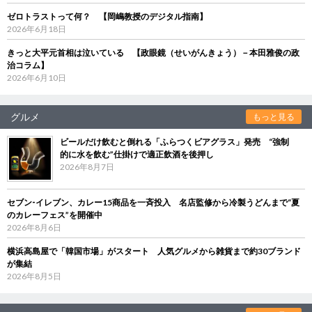
ゼロトラストって何？ 【岡嶋教授のデジタル指南】
2026年6月18日
きっと大平元首相は泣いている 【政眼鏡（せいがんきょう）－本田雅俊の政
治コラム】
2026年6月10日
グルメ
もっと見る
ビールだけ飲むと倒れる「ふらつくビアグラス」発売 “強制
的に水を飲む”仕掛けで適正飲酒を後押し
2026年8月7日
セブン‐イレブン、カレー15商品を一斉投入 名店監修から冷製うどんまで“夏
のカレーフェス”を開催中
2026年8月6日
横浜高島屋で「韓国市場」がスタート 人気グルメから雑貨まで約30ブランド
が集結
2026年8月5日