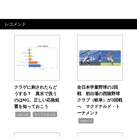
レコメンド
クラゲに刺されたらど
全日本学童野球の2回
うする？ 真水で洗う
戦 初出場の西陵野球
のはNG、正しい応急処
クラブ（岐阜）が3回戦
置を知っておこう
へ マクドナルド・ト
ーナメント
,
,
ふむふむ
ライフスタイル
,
スポーツ